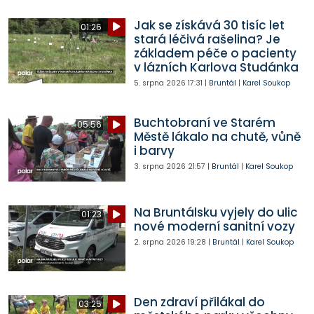
Jak se získává 30 tisíc let
01:26
stará léčivá rašelina? Je
základem péče o pacienty
v lázních Karlova Studánka
5. srpna 2026
17:31
|
Bruntál
|
Karel Soukop
Buchtobraní ve Starém
05:56
Městě lákalo na chutě, vůně
i barvy
3. srpna 2026
21:57
|
Bruntál
|
Karel Soukop
Na Bruntálsku vyjely do ulic
01:23
nové moderní sanitní vozy
2. srpna 2026
19:28
|
Bruntál
|
Karel Soukop
Den zdraví přilákal do
03:25