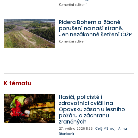
Komerční sdělení
Ridera Bohemia: žádné
porušení na naší straně.
Jen nezákonné šetření ČIŽP
Komerční sdělení
K tématu
Hasiči, policisté i
zdravotníci cvičili na
Opavsku zásah u lesního
požáru a záchranu
zraněných
27. května 2026
11:35
|
Celý MS kraj
|
Anna
Břenková