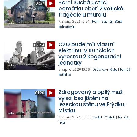
Horní Suchá uctila
01:37
památku obětí Životické
tragédie u muralu
7. srpna 2026
10:24
|
Horní Suchá
|
Bára
Kelnerová
OZO bude mít vlastní
02:44
elektřinu. V Kunčicích
vyrostou 2 kogenerační
jednotky
6. srpna 2026
10:06
|
Ostrava-město
|
Tomáš
Kořistka
Zdrogovaný a opilý muž
01:20
vylezl bez jištění na
lezeckou stěnu ve Frýdku-
Místku
7. srpna 2026
15:39
|
Frýdek-Místek
|
Tomáš
Tikal