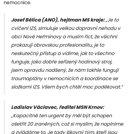
nemocnice.
Josef Bělica (ANO), hejtman MS kraje:
„Je to
cvičení IZS, simuluje velkou dopravní nehodu v
obci Nové Heřminovy a musím říct, že všichni
prokazují obrovskou profesionalitu, je to
neskutečný přístup a vidíme, jak to všechno
funguje, jako dobře seřízený hodinový stroj,
jsem opravdu nadšený, že nám takhle fungují
traumaplány v nemocnicích a koordinace se
složkami IZS. Všem bych chtěl moc poděkovat.“
Ladislav Václavec, ředitel MSN Krnov:
„Kapacitně ten urgent by měl být schopen
ošetřit 20 zraněných, což si myslím, že naplníme
a zvládáme to. Je tady šikovný tým, kteří jsou