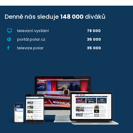
Denně nás sleduje
148 000
diváků
televizní vysílání
78 000
portál polar.cz
35 000
televize.polar
35 000