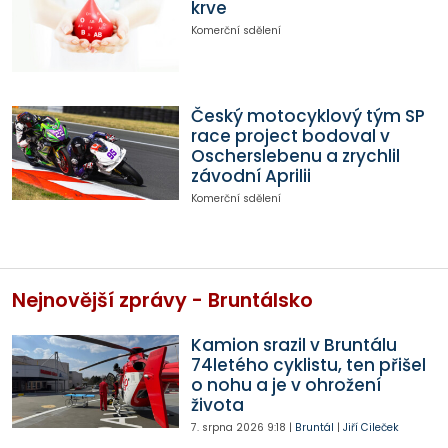
krve
Komerční sdělení
Český motocyklový tým SP
race project bodoval v
Oscherslebenu a zrychlil
závodní Aprilii
Komerční sdělení
Nejnovější zprávy - Bruntálsko
Kamion srazil v Bruntálu
74letého cyklistu, ten přišel
o nohu a je v ohrožení
života
7. srpna 2026
9:18
|
Bruntál
|
Jiří Cileček