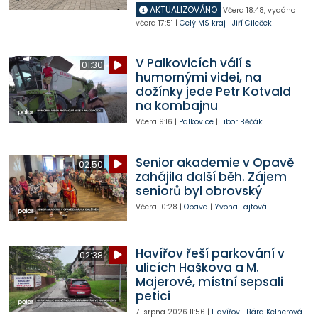
AKTUALIZOVÁNO
Včera
18:48
,
vydáno
včera
17:51
|
Celý MS kraj
|
Jiří Cileček
V Palkovicích válí s
01:30
humornými videi, na
dožínky jede Petr Kotvald
na kombajnu
Včera
9:16
|
Palkovice
|
Libor Běčák
Senior akademie v Opavě
02:50
zahájila další běh. Zájem
seniorů byl obrovský
Včera
10:28
|
Opava
|
Yvona Fajtová
Havířov řeší parkování v
02:38
ulicích Haškova a M.
Majerové, místní sepsali
petici
7. srpna 2026
11:56
|
Havířov
|
Bára Kelnerová