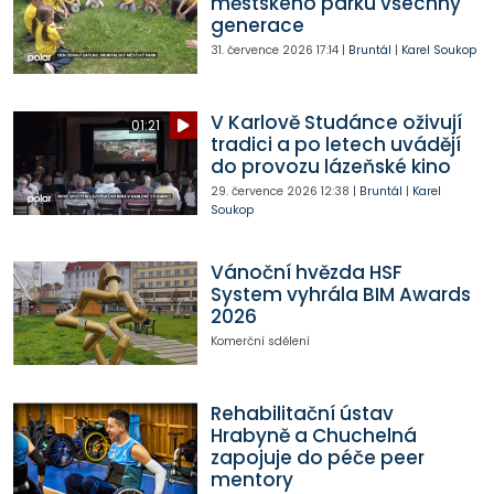
městského parku všechny
generace
31. července 2026
17:14
|
Bruntál
|
Karel Soukop
V Karlově Studánce oživují
01:21
tradici a po letech uvádějí
do provozu lázeňské kino
29. července 2026
12:38
|
Bruntál
|
Karel
Soukop
Vánoční hvězda HSF
System vyhrála BIM Awards
2026
Komerční sdělení
Rehabilitační ústav
Hrabyně a Chuchelná
zapojuje do péče peer
mentory