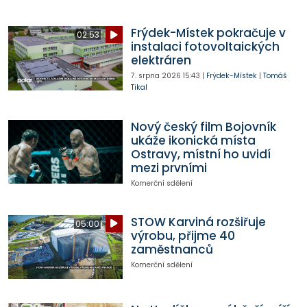
Frýdek-Místek pokračuje v
02:53
instalaci fotovoltaických
elektráren
7. srpna 2026
15:43
|
Frýdek-Místek
|
Tomáš
Tikal
Nový český film Bojovník
ukáže ikonická místa
Ostravy, místní ho uvidí
mezi prvními
Komerční sdělení
STOW Karviná rozšiřuje
05:00
výrobu, přijme 40
zaměstnanců
Komerční sdělení