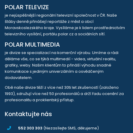
POLAR TELEVIZE
je nejúspěšnější regionální televizní společnost v ČR. Naše
štáby denně přinášejí reportáže z měst a obcí
Moravskoslezského kraje. Vysíláme je k lidem prostřednictvím
televizního vysílání, portálu polar.cz a sociálních sítí.
POLAR MULTIMEDIA
je divize se specializací na komerční výrobu. Umíme a rádi
děláme vše, co se týká multimedií - videa, virtuální realitu,
grafiky, weby. Našim klientům to přináší výhodu snadné
komunikace s jediným univerzálním a osvědčeným
dodavatelem.
Obě naše divize těží z více než 30ti let zkušeností (založeno
1993), sdružují více než 50 profesionálů a drží řadu ocenění za
profesionalitu a proklientský přístup.
Kontaktujte nás
552 303 303
(Nezasílejte SMS, děkujeme)