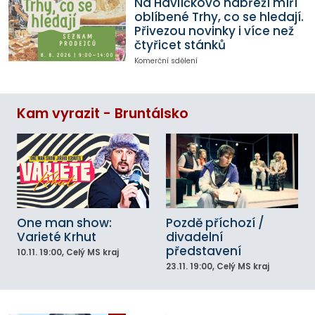
Na Havlíčkovo nábřeží míří
oblíbené Trhy, co se hledají.
Přivezou novinky i více než
čtyřicet stánků
Komerční sdělení
Kam vyrazit - Bruntálsko
One man show:
Pozdě příchozí /
Varieté Krhut
divadelní
představení
10.11.
19:00
, Celý MS kraj
23.11.
19:00
, Celý MS kraj