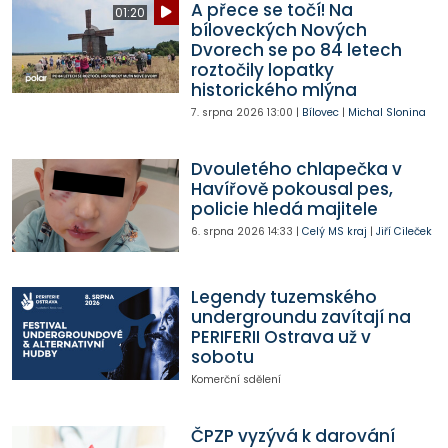
A přece se točí! Na
01:20
bíloveckých Nových
Dvorech se po 84 letech
roztočily lopatky
historického mlýna
7. srpna 2026
13:00
|
Bílovec
|
Michal Slonina
Dvouletého chlapečka v
Havířově pokousal pes,
policie hledá majitele
6. srpna 2026
14:33
|
Celý MS kraj
|
Jiří Cileček
Legendy tuzemského
undergroundu zavítají na
PERIFERII Ostrava už v
sobotu
Komerční sdělení
ČPZP vyzývá k darování