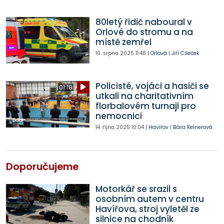
80letý řidič naboural v
Orlové do stromu a na
místě zemřel
16. srpna 2025
11:48
|
Orlová
|
Jiří Cileček
Policisté, vojáci a hasiči se
01:18
utkali na charitativním
florbalovém turnaji pro
nemocnici
14. října 2025
10:04
|
Havířov
|
Bára Kelnerová
Doporučujeme
Motorkář se srazil s
osobním autem v centru
Havířova, stroj vyletěl ze
silnice na chodník