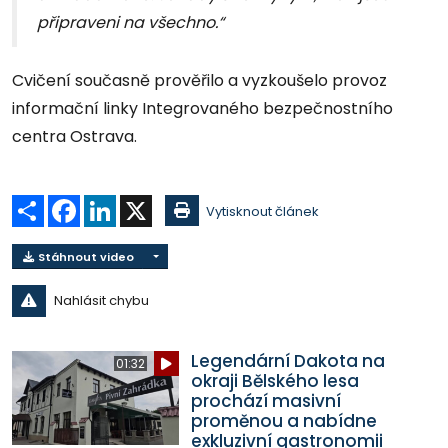
připraveni na všechno.“
Cvičení současně prověřilo a vyzkoušelo provoz
informační linky Integrovaného bezpečnostního
centra Ostrava.
Sdílet
Facebook
LinkedIn
X
Vytisknout článek
Stáhnout video
Nahlásit chybu
Legendární Dakota na
01:32
okraji Bělského lesa
prochází masivní
proměnou a nabídne
exkluzivní gastronomii