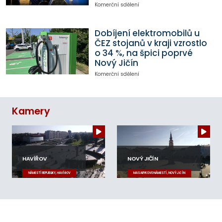
Komerční sdělení
Dobíjení elektromobilů u
ČEZ stojanů v kraji vzrostlo
o 34 %, na špici poprvé
Nový Jičín
Komerční sdělení
Kamery
HAVÍŘOV
NOVÝ JIČÍN
NÁMĚSTÍ REPUBLIKY, HAVÍŘOV
MASARYKOVO NÁMĚSTÍ, NOVÝ JIČÍN