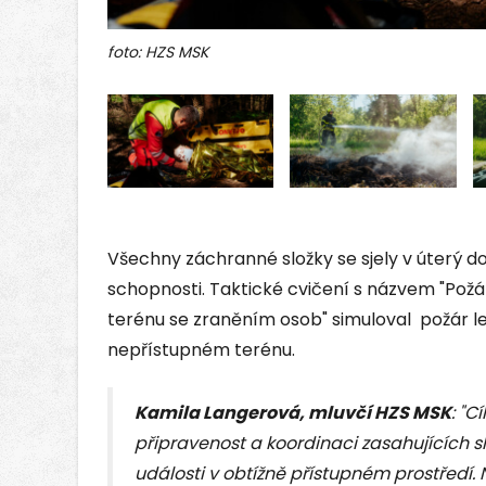
foto: HZS MSK
Všechny záchranné složky se sjely v úterý do
schopnosti. Taktické cvičení s názvem "Pož
terénu se zraněním osob" simuloval požár l
nepřístupném terénu.
Kamila Langerová, mluvčí HZS MSK
: "C
připravenost a koordinaci zasahujících s
události v obtížně přístupném prostředí.