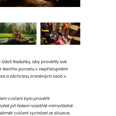
foto: HZS MSK
 Údolí Raduňky, aby prověřily své
ár lesního porostu v nepřístupném
esa a záchranu zraněných osob v
ílem cvičení bylo prověřit
ložek při řešení rozsáhlé mimořádné
 Námět cvičení vycházel ze situace,