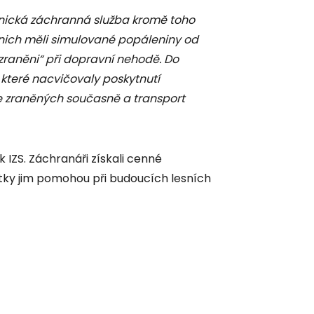
tnická záchranná služba kromě toho
 z nich měli simulované popáleniny od
 „zraněni“ při dopravní nehodě. Do
 které nacvičovaly poskytnutí
 zraněných současně a transport
 IZS. Záchranáři získali cenné
tky jim pomohou při budoucích lesních