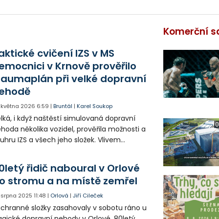
Komerční s
aktické cvičení IZS v MS
emocnici v Krnově prověřilo
raumaplán při velké dopravní
ehodě
. května 2026
6:59
|
Bruntál
|
Karel Soukop
lká, i když naštěstí simulovaná dopravní
0
hoda několika vozidel, prověřila možnosti a
uhru IZS a všech jeho složek. Vlivem
pozornosti při předjíždění došlo ke střetu
ou osobních automobilů a dodávky v obci
0letý řidič naboural v Orlové
vé Heřminovy.
o stromu a na místě zemřel
. srpna 2025
11:48
|
Orlová
|
Jiří Cileček
chranné složky zasahovaly v sobotu ráno u
agické dopravní nehody v Orlové. 80letý