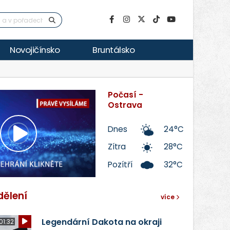
Novojičínsko
Bruntálsko
Počasí -
Ostrava
Dnes
24°C
Přehrát
Zítra
28°C
Pozítří
32°C
video
dělení
více
Legendární Dakota na okraji
01:32