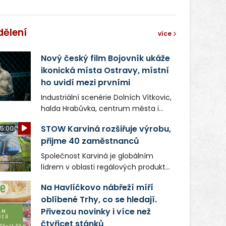
dělení
více
Nový český film Bojovník ukáže
ikonická místa Ostravy, místní
ho uvidí mezi prvními
Industriální scenérie Dolních Vítkovic,
halda Hrabůvka, centrum města i
další ikonická místa Ostravy se objeví
STOW Karviná rozšiřuje výrobu,
5:00
v novém filmu Bojovník, který vstoupí
přijme 40 zaměstnanců
do kin už 13. srpna. Režiséři Vojtěch
Frič a Tomáš Dianiška si
Společnost Karviná je globálním
moravskoslezskou metropoli
lídrem v oblasti regálových produktů
nevybrali náhodou – její syrová
a systémů, stabilním
atmosféra se stala přirozenou
Na Havlíčkovo nábřeží míří
zaměstnavatelem na Karvinsku a
součástí příběhu bývalého
oblíbené Trhy, co se hledají.
firmou s obrovským potenciálem.
boxerského šampiona Hoffa (Milan
Přivezou novinky i více než
Ondrík), jenž se po letech vrací do
čtyřicet stánků