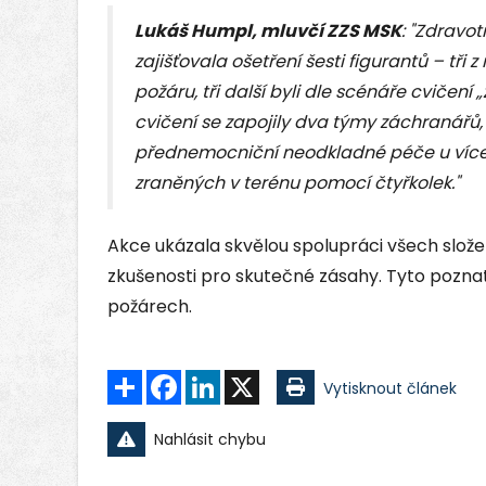
Lukáš Humpl, mluvčí ZZS MSK
: "Zdravo
zajišťovala ošetření šesti figurantů – tři
požáru, tři další byli dle scénáře cvičení
cvičení se zapojily dva týmy záchranářů,
přednemocniční neodkladné péče u více
zraněných v terénu pomocí čtyřkolek."
Akce ukázala skvělou spolupráci všech složek
zkušenosti pro skutečné zásahy. Tyto pozna
požárech.
Sdílet
Facebook
LinkedIn
X
Vytisknout článek
Nahlásit chybu