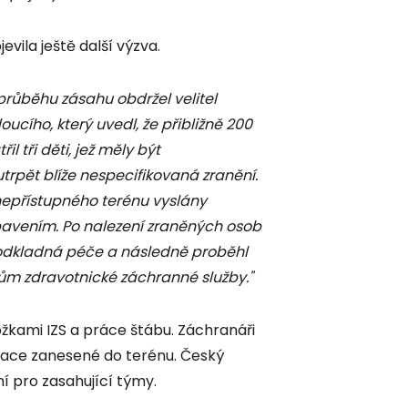
vila ještě další výzva.
 průběhu zásahu obdržel velitel
cího, který uvedl, že přibližně 200
 tři děti, jež měly být
pět blíže nespecifikovaná zranění.
nepřístupného terénu vyslány
bavením. Po nalezení zraněných osob
odkladná péče a následně proběhl
dlům zdravotnické záchranné služby."
ožkami IZS a práce štábu. Záchranáři
tuace zanesené do terénu. Český
mí pro zasahující týmy.