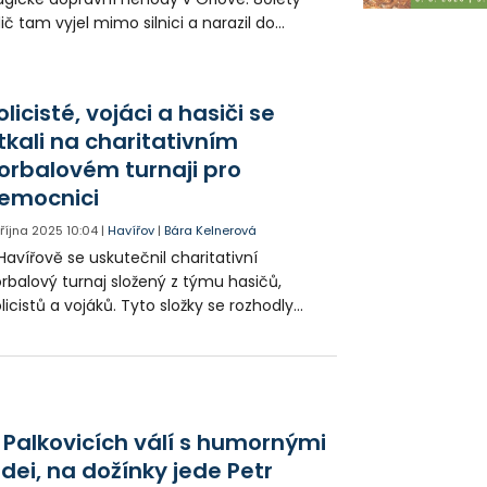
dič tam vyjel mimo silnici a narazil do
romu. Bohužel utrpěl zranění, který na místě
dlehl.
olicisté, vojáci a hasiči se
tkali na charitativním
lorbalovém turnaji pro
emocnici
. října 2025
10:04
|
Havířov
|
Bára Kelnerová
Havířově se uskutečnil charitativní
orbalový turnaj složený z týmu hasičů,
licistů a vojáků. Tyto složky se rozhodly
moci nemocnici. Součástí byl i doprovodný
ogram pro studenty.
 Palkovicích válí s humornými
idei, na dožínky jede Petr