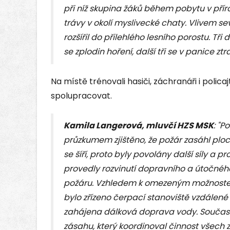
při níž skupina žáků během pobytu v pří
trávy v okolí myslivecké chaty. Vlivem s
rozšířil do přilehlého lesního porostu. Tř
se zplodin hoření, další tři se v panice ztr
Na místě trénovali hasiči, záchranáři i polica
spolupracovat.
Kamila Langerová, mluvčí HZS MSK
: "P
průzkumem zjištěno, že požár zasáhl ploc
se šíří, proto byly povolány další síly a 
provedly rozvinutí dopravního a útočnéh
požáru. Vzhledem k omezeným možnoste
bylo zřízeno čerpací stanoviště vzdálené
zahájena dálková doprava vody. Současn
zásahu, který koordinoval činnost všech 