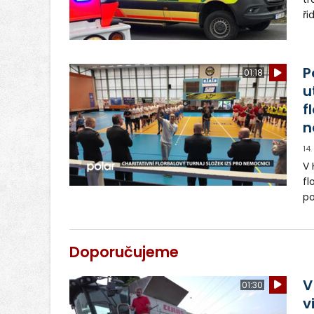
ři
st
po
P
01:18
u
f
n
14
V 
fl
po
po
pr
Doporučujeme
V
01:30
v