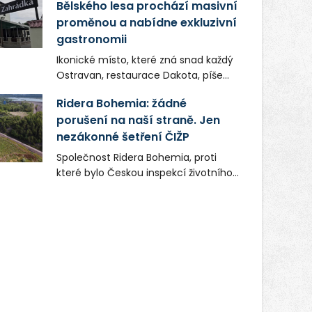
Bělského lesa prochází masivní
proměnou a nabídne exkluzivní
gastronomii
Ikonické místo, které zná snad každý
Ostravan, restaurace Dakota, píše
novou kapitolu. Silná mateřská
Ridera Bohemia: žádné
společnost Dang Investment Group
porušení na naší straně. Jen
s.r.o. investuje do projektu přes 50
nezákonné šetření ČIŽP
milionů korun. Cílem je přinést
Ostravě dva špičkové gastronomické
Společnost Ridera Bohemia, proti
koncepty, které v regionu dosud
které bylo Českou inspekcí životního
chyběly, luxusní středomořskou
prostředí (ČIŽP) čtyři roky vedeno
kuchyni a autentickou asijskou
vykonstruované řízení, při realizaci
gastronomii.
OVS na heřmanické haldě
postupovala v souladu se zákonem a
zadáním státního podniku DIAMO a v
této souvislosti nelze hovořit o
žádném odpadu. Ridera od počátku
označovala řízení ČIŽP za nezákonné
a domáhala se práva na spravedlivý