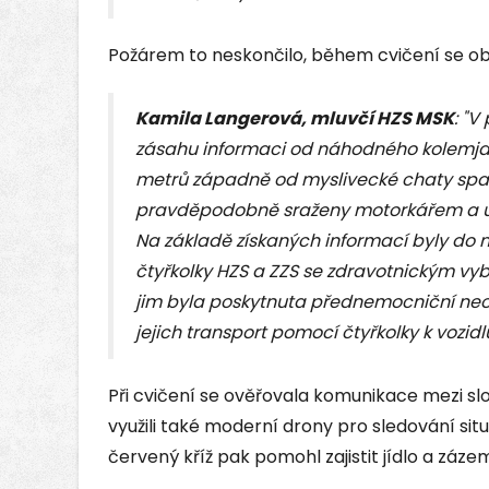
Požárem to neskončilo, během cvičení se obje
Kamila Langerová, mluvčí HZS MSK
: "V
zásahu informaci od náhodného kolemjdou
metrů západně od myslivecké chaty spatřil
pravděpodobně sraženy motorkářem a utr
Na základě získaných informací byly do 
čtyřkolky HZS a ZZS se zdravotnickým vy
jim byla poskytnuta přednemocniční ne
jejich transport pomocí čtyřkolky k vozi
Při cvičení se ověřovala komunikace mezi sl
využili také moderní drony pro sledování si
červený kříž pak pomohl zajistit jídlo a záze