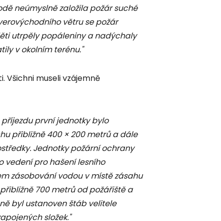
rodě neúmyslně založila požár suché
everovýchodního větru se požár
i děti utrpěly popáleniny a nadýchaly
atily v okolním terénu."
jti. Všichni museli vzájemně
o příjezdu první jednotky bylo
hu přibližně 400 × 200 metrů a dále
prostředky. Jednotky požární ochrany
o vedení pro hašení lesního
m zásobování vodou v místě zásahu
 přibližně 700 metrů od požářiště a
ě byl ustanoven štáb velitele
zapojených složek."