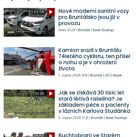
Nové moderní sanitní vozy
02:06
pro Bruntálsko jsou již v
provozu
Dnes
10:28
|
Bruntál
|
Karel Soukop
Kamion srazil v Bruntálu
74letého cyklistu, ten přišel
o nohu a je v ohrožení
života
7. srpna 2026
9:18
|
Bruntál
|
Jiří Cileček
Jak se získává 30 tisíc let
01:26
stará léčivá rašelina? Je
základem péče o pacienty
v lázních Karlova Studánka
5. srpna 2026
17:31
|
Bruntál
|
Karel Soukop
Buchtobraní ve Starém
05:56