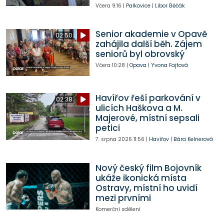
Včera
9:16
|
Palkovice
|
Libor Běčák
Senior akademie v Opavě
02:50
zahájila další běh. Zájem
seniorů byl obrovský
Včera
10:28
|
Opava
|
Yvona Fajtová
Havířov řeší parkování v
02:38
ulicích Haškova a M.
Majerové, místní sepsali
petici
7. srpna 2026
11:56
|
Havířov
|
Bára Kelnerová
Nový český film Bojovník
ukáže ikonická místa
Ostravy, místní ho uvidí
mezi prvními
Komerční sdělení