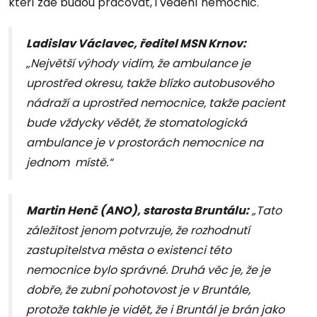
kteří zde budou pracovat, i vedení nemocnic.
Ladislav Václavec, ředitel MSN Krnov:
„Největší výhody vidím, že ambulance je
uprostřed okresu, takže blízko autobusového
nádraží a uprostřed nemocnice, takže pacient
bude vždycky vědět, že stomatologická
ambulance je v prostorách nemocnice na
jednom místě.“
Martin Henč (ANO), starosta Bruntálu:
„Tato
záležitost jenom potvrzuje, že rozhodnutí
zastupitelstva města o existenci této
nemocnice bylo správné. Druhá věc je, že je
dobře, že zubní pohotovost je v Bruntále,
protože takhle je vidět, že i Bruntál je brán jako