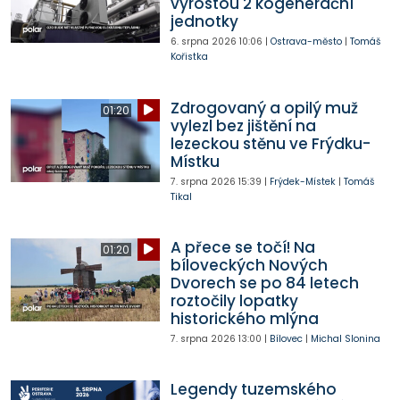
vyrostou 2 kogenerační
jednotky
6. srpna 2026
10:06
|
Ostrava-město
|
Tomáš
Kořistka
Zdrogovaný a opilý muž
01:20
vylezl bez jištění na
lezeckou stěnu ve Frýdku-
Místku
7. srpna 2026
15:39
|
Frýdek-Místek
|
Tomáš
Tikal
A přece se točí! Na
01:20
bíloveckých Nových
Dvorech se po 84 letech
roztočily lopatky
historického mlýna
7. srpna 2026
13:00
|
Bílovec
|
Michal Slonina
Legendy tuzemského