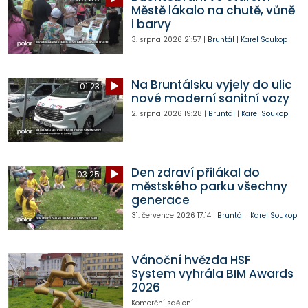
Městě lákalo na chutě, vůně
i barvy
3. srpna 2026
21:57
|
Bruntál
|
Karel Soukop
Na Bruntálsku vyjely do ulic
01:23
nové moderní sanitní vozy
2. srpna 2026
19:28
|
Bruntál
|
Karel Soukop
Den zdraví přilákal do
03:25
městského parku všechny
generace
31. července 2026
17:14
|
Bruntál
|
Karel Soukop
Vánoční hvězda HSF
System vyhrála BIM Awards
2026
Komerční sdělení