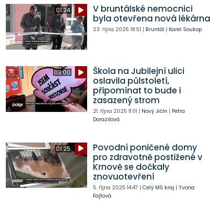
V bruntálské nemocnici
01:24
byla otevřena nová lékárna
23. října 2025
18:51
|
Bruntál
|
Karel Soukop
Škola na Jubilejní ulici
03:00
oslavila půlstoletí,
připomínat to bude i
zasazený strom
21. října 2025
11:01
|
Nový Jičín
|
Petra
Dorazilová
Povodní poničené domy
01:25
pro zdravotně postižené v
Krnově se dočkaly
znovuotevření
5. října 2025
14:47
|
Celý MS kraj
|
Yvona
Fajtová