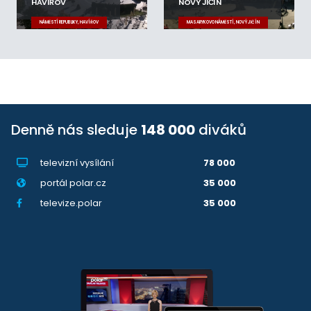
HAVÍŘOV
NOVÝ JIČÍN
NÁMĚSTÍ REPUBLIKY, HAVÍŘOV
MASARYKOVO NÁMĚSTÍ, NOVÝ JIČÍN
Denně nás sleduje
148 000
diváků
televizní vysílání
78 000
portál polar.cz
35 000
televize.polar
35 000