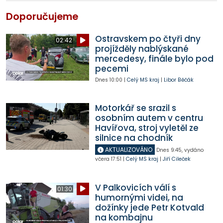
Doporučujeme
Ostravskem po čtyři dny
02:42
projížděly nablýskané
mercedesy, finále bylo pod
pecemi
Dnes
10:00
|
Celý MS kraj
|
Libor Běčák
Motorkář se srazil s
osobním autem v centru
Havířova, stroj vyletěl ze
silnice na chodník
AKTUALIZOVÁNO
Dnes
9:45
,
vydáno
včera
17:51
|
Celý MS kraj
|
Jiří Cileček
V Palkovicích válí s
01:30
humornými videi, na
dožínky jede Petr Kotvald
na kombajnu