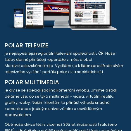
POLAR TELEVIZE
je nejúspěšnější regionální televizní společnost v ČR. Naše
štáby denně přinášejí reportáže z měst a obcí
Moravskoslezského kraje. Vysíláme je k lidem prostřednictvím
televizního vysílání, portálu polar.cz a sociálních sítí.
POLAR MULTIMEDIA
je divize se specializací na komerční výrobu. Umíme a rádi
děláme vše, co se týká multimedií - videa, virtuální realitu,
grafiky, weby. Našim klientům to přináší výhodu snadné
komunikace s jediným univerzálním a osvědčeným
dodavatelem.
Obě naše divize těží z více než 30ti let zkušeností (založeno
1993), sdružují více než 50 profesionálů a drží řadu ocenění za