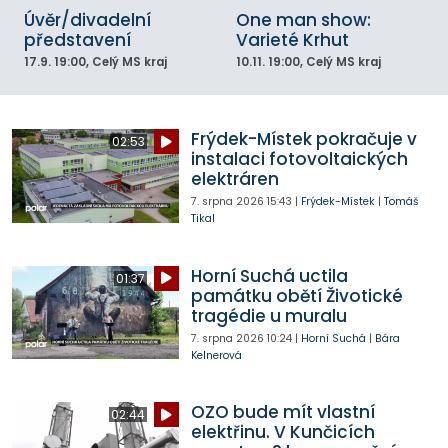
Úvěr/divadelní
One man show:
představení
Varieté Krhut
17.9.
19:00
, Celý MS kraj
10.11.
19:00
, Celý MS kraj
Frýdek-Místek pokračuje v
02:53
instalaci fotovoltaických
elektráren
7. srpna 2026
15:43
|
Frýdek-Místek
|
Tomáš
Tikal
Horní Suchá uctila
01:37
památku obětí Životické
tragédie u muralu
7. srpna 2026
10:24
|
Horní Suchá
|
Bára
Kelnerová
OZO bude mít vlastní
02:44
elektřinu. V Kunčicích