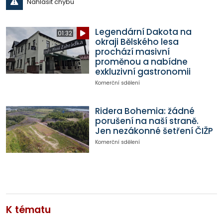
Nahlásit chybu
Legendární Dakota na
01:32
okraji Bělského lesa
prochází masivní
proměnou a nabídne
exkluzivní gastronomii
Komerční sdělení
Ridera Bohemia: žádné
porušení na naší straně.
Jen nezákonné šetření ČIŽP
Komerční sdělení
K tématu