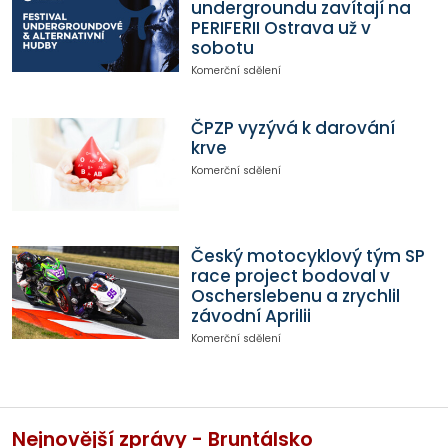
undergroundu zavítají na
PERIFERII Ostrava už v
sobotu
Komerční sdělení
ČPZP vyzývá k darování
krve
Komerční sdělení
Český motocyklový tým SP
race project bodoval v
Oscherslebenu a zrychlil
závodní Aprilii
Komerční sdělení
Nejnovější zprávy - Bruntálsko