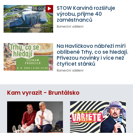
STOW Karviná rozšiřuje
05:00
výrobu, přijme 40
zaměstnanců
Komerční sdělení
Na Havlíčkovo nábřeží míří
oblíbené Trhy, co se hledají.
Přivezou novinky i více než
čtyřicet stánků
Komerční sdělení
Kam vyrazit - Bruntálsko