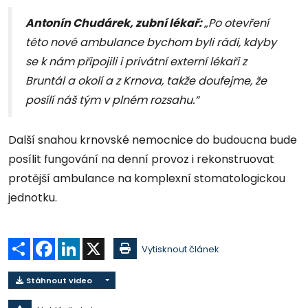
Antonín Chudárek, zubní lékař:
„Po otevření
této nové ambulance bychom byli rádi, kdyby
se k nám připojili i privátní externí lékaři z
Bruntál a okolí a z Krnova, takže doufejme, že
posílí náš tým v plném rozsahu.“
Další snahou krnovské nemocnice do budoucna bude
posílit fungování na denní provoz i rekonstruovat
protější ambulance na komplexní stomatologickou
jednotku.
Sdílet
Facebook
LinkedIn
X
Vytisknout článek
Stáhnout video