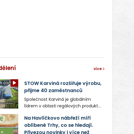
světa vrcholových zápasů, tentokrát
v MMA.
dělení
více
STOW Karviná rozšiřuje výrobu,
5:00
přijme 40 zaměstnanců
Společnost Karviná je globálním
lídrem v oblasti regálových produktů
a systémů, stabilním
Na Havlíčkovo nábřeží míří
zaměstnavatelem na Karvinsku a
oblíbené Trhy, co se hledají.
firmou s obrovským potenciálem.
Přivezou novinky i více než