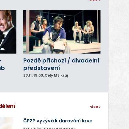
–
Pozdě příchozí / divadelní
ub
představení
23.11.
19:00
, Celý MS kraj
dělení
více
ČPZP vyzývá k darování krve