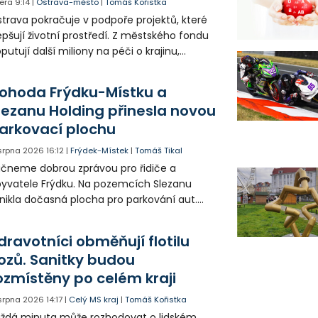
era
9:14
|
Ostrava-město
|
Tomáš Kořistka
trava pokračuje v podpoře projektů, které
epšují životní prostředí. Z městského fondu
putují další miliony na péči o krajinu,
řejný prostor i environmentální výchovu
tí a mládeže.
ohoda Frýdku-Místku a
lezanu Holding přinesla novou
arkovací plochu
 srpna 2026
16:12
|
Frýdek-Místek
|
Tomáš Tikal
čneme dobrou zprávou pro řidiče a
yvatele Frýdku. Na pozemcích Slezanu
nikla dočasná plocha pro parkování aut.
ohodlo se na tom město s vedením
olečnosti Slezan Holding.
dravotníci obměňují flotilu
ozů. Sanitky budou
ozmístěny po celém kraji
 srpna 2026
14:17
|
Celý MS kraj
|
Tomáš Kořistka
ždá minuta může rozhodovat o lidském