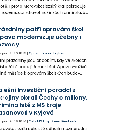
votě. I proto Moravskoslezský kraj pokračuje
modernizaci zdravotnické záchranné služby
do provozu nyní zamířilo 14 nových sanitek
bavených nejmodernější technikou.
rázdniny patří opravám škol.
pava modernizuje učebny i
ozvody
 srpna 2026
18:13
|
Opava
|
Yvona Fajtová
tní prázdniny jsou obdobím, kdy ve školách
sto žáků pracují řemeslníci. Opava využívá
lné měsíce k opravám školských budov.
tos jsou díky obnově školek po
ředloňských povodních práce méně
alešní investiční poradci z
zsáhlé.
krajiny obrali Čechy o miliony.
riminalisté z MS kraje
asahovali v Kyjevě
 srpna 2026
10:14
|
Celý MS kraj
|
Anna Břenková
ravskoslezští policisté odhalili mezinárodní