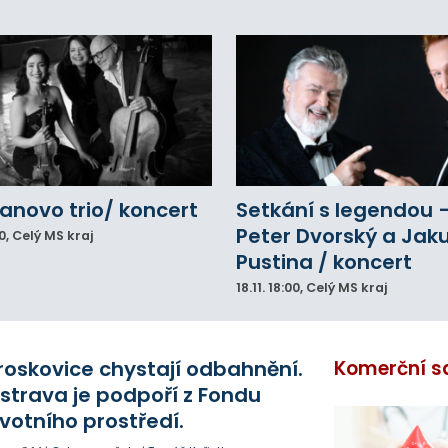
novo trio/ koncert
Setkání s legendou 
Peter Dvorský a Jak
0
, Celý MS kraj
Pustina / koncert
18.11.
18:00
, Celý MS kraj
roskovice chystají odbahnění.
Komerční s
strava je podpoří z Fondu
ivotního prostředí.