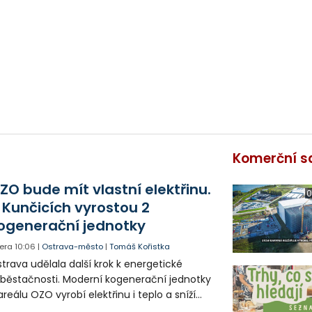
Komerční s
ZO bude mít vlastní elektřinu.
0
 Kunčicích vyrostou 2
ogenerační jednotky
era
10:06
|
Ostrava-město
|
Tomáš Kořistka
trava udělala další krok k energetické
běstačnosti. Moderní kogenerační jednotky
areálu OZO vyrobí elektřinu i teplo a sníží
klady i emise. Malou elektrárnu postaví