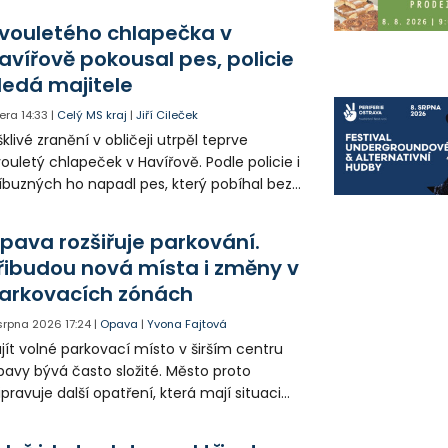
olia přímo v Kunčicích.
vouletého chlapečka v
avířově pokousal pes, policie
ledá majitele
era
14:33
|
Celý MS kraj
|
Jiří Cileček
klivé zranění v obličeji utrpěl teprve
ouletý chlapeček v Havířově. Podle policie i
íbuzných ho napadl pes, který pobíhal bez
dítka a náhubku. Majitel psa údajně z místa
ešel. Případem už se zabývá policie, která
pava rozšiřuje parkování.
jitele psa hledá.
řibudou nová místa i změny v
arkovacích zónách
 srpna 2026
17:24
|
Opava
|
Yvona Fajtová
jít volné parkovací místo v širším centru
avy bývá často složité. Město proto
ipravuje další opatření, která mají situaci
epšit. Vznikají nová parkovací stání, mění se
ganizace dopravy a některé novinky čekají