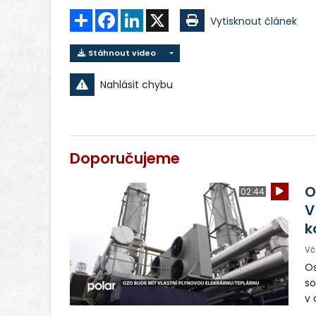
Sdílet
Facebook
LinkedIn
X
Vytisknout článek
Stáhnout video
Nahlásit chybu
Doporučujeme
O
02:44
V
k
Vč
Os
so
v 
ná