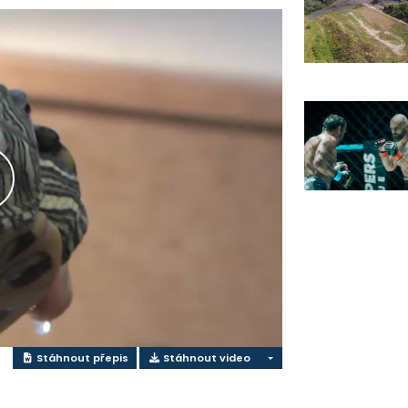
řehrát
ideo
Stáhnout přepis
Stáhnout video