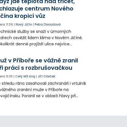
dyž jde teplota nad třicet,
ké řidiče v parkovacích zónách.
chlazuje centrum Nového
ičína kropicí vůz
era
11:26
|
Nový Jičín
|
Petra Dorazilová
chnické služby se snaží v úmorných
drech osvěžit lidem klima v Novém Jičíně.
kolikrát denně projíždí ulice nejvíce
hřátého centra kropící vůz. Zvýšila se také
tenzita zálivky květinových záhonů.
už v Příboře se vážně zranil
ři práci s rozbrušovačkou
era
9:35
|
Celý MS kraj
|
Jiří Cileček
 středu ráno zasahovali záchranáři i vrtulník
vážného zranění muže v Příboře na
vojičínsku. Poranil se v oblasti hlavy při
áci s rozbrušovačkou. Následně byl
tulníkem přepraven do ostravské fakultní
emocnice.