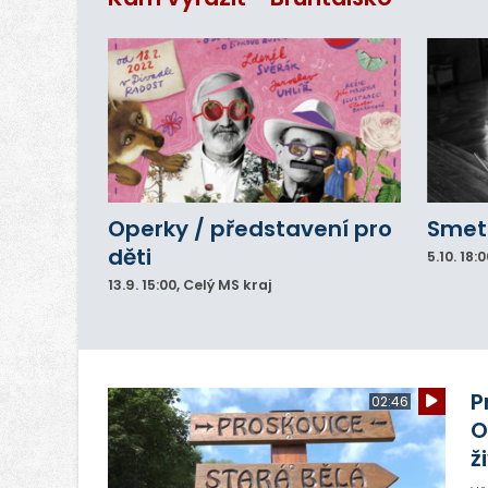
Operky / představení pro
Smeta
děti
5.10.
18:0
13.9.
15:00
, Celý MS kraj
P
02:46
O
ž