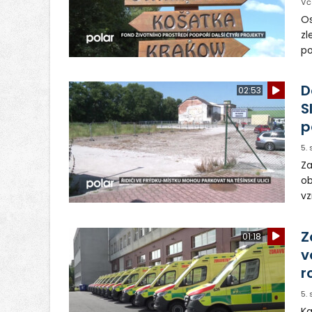
Vč
Os
zl
po
ve
dě
D
02:53
S
p
5.
Za
ob
vz
D
sp
Z
01:18
v
r
5.
Ka