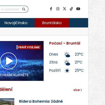
Novojičínsko
Bruntálsko
Počasí - Bruntál
Dnes
23°C
Zítra
21°C
Přehrát
Pozítří
25°C
video
dělení
více
Ridera Bohemia: žádné