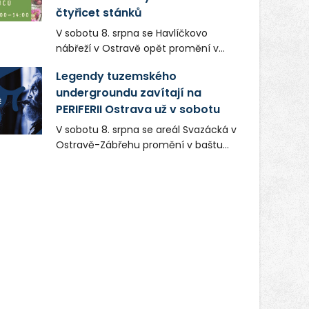
čtyřicet stánků
V sobotu 8. srpna se Havlíčkovo
nábřeží v Ostravě opět promění v
místo plné vůní, chutí a poctivých
Legendy tuzemského
lokálních výrobků. Trhy, co se hledají
undergroundu zavítají na
tentokrát nabídnou více než čtyřicet
PERIFERII Ostrava už v sobotu
pečlivě vybraných stánků s kvalitní
gastronomií, farmářskými produkty,
V sobotu 8. srpna se areál Svazácká v
designem i řemeslnou tvorbou.
Ostravě-Zábřehu promění v baštu
Návštěvníci se mohou těšit nejen na
undergroundové a alternativní
oblíbené stálice, ale také na řadu
hudby. Uskuteční se zde totiž první
novinek, které v Ostravě běžně
ročník festivalu PERIFERIE Ostrava.
nepotkají.
Brány areálu se otevřou půlhodinu po
poledni, na příchozí čekají koncerty,
autorská čtení a rozhovory.
Vstupenky v ceně 450 Kč jsou v
prodeji.