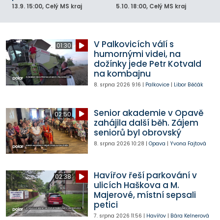
13.9.
15:00
, Celý MS kraj
5.10.
18:00
, Celý MS kraj
V Palkovicích válí s
01:30
humornými videi, na
dožínky jede Petr Kotvald
na kombajnu
8. srpna 2026
9:16
|
Palkovice
|
Libor Běčák
Senior akademie v Opavě
02:50
zahájila další běh. Zájem
seniorů byl obrovský
8. srpna 2026
10:28
|
Opava
|
Yvona Fajtová
Havířov řeší parkování v
02:38
ulicích Haškova a M.
Majerové, místní sepsali
petici
7. srpna 2026
11:56
|
Havířov
|
Bára Kelnerová