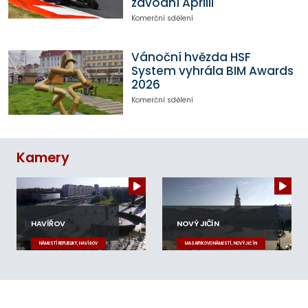
závodní Aprilii
Komerční sdělení
Vánoční hvězda HSF
System vyhrála BIM Awards
2026
Komerční sdělení
Kamery
HAVÍŘOV
NOVÝ JIČÍN
NÁMĚSTÍ REPUBLIKY, HAVÍŘOV
MASARYKOVO NÁMĚSTÍ, NOVÝ JIČÍN