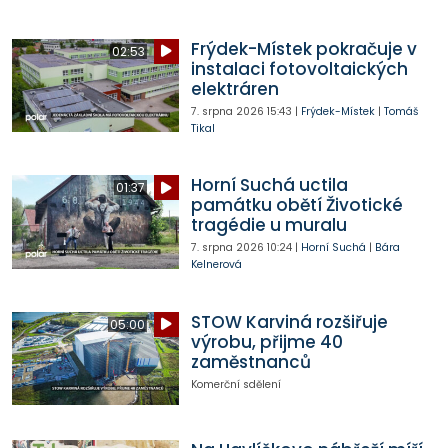
Frýdek-Místek pokračuje v
02:53
instalaci fotovoltaických
elektráren
7. srpna 2026
15:43
|
Frýdek-Místek
|
Tomáš
Tikal
Horní Suchá uctila
01:37
památku obětí Životické
tragédie u muralu
7. srpna 2026
10:24
|
Horní Suchá
|
Bára
Kelnerová
STOW Karviná rozšiřuje
05:00
výrobu, přijme 40
zaměstnanců
Komerční sdělení