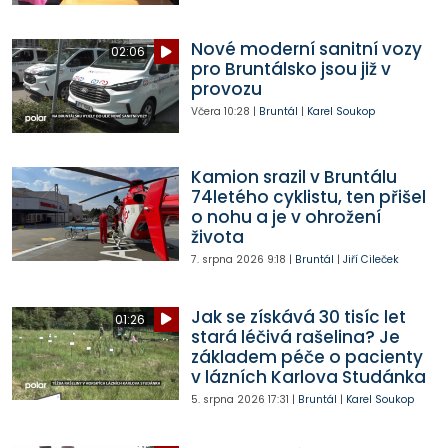
Nové moderní sanitní vozy
02:06
pro Bruntálsko jsou již v
provozu
Včera
10:28
|
Bruntál
|
Karel Soukop
Kamion srazil v Bruntálu
74letého cyklistu, ten přišel
o nohu a je v ohrožení
života
7. srpna 2026
9:18
|
Bruntál
|
Jiří Cileček
Jak se získává 30 tisíc let
01:26
stará léčivá rašelina? Je
základem péče o pacienty
v lázních Karlova Studánka
5. srpna 2026
17:31
|
Bruntál
|
Karel Soukop