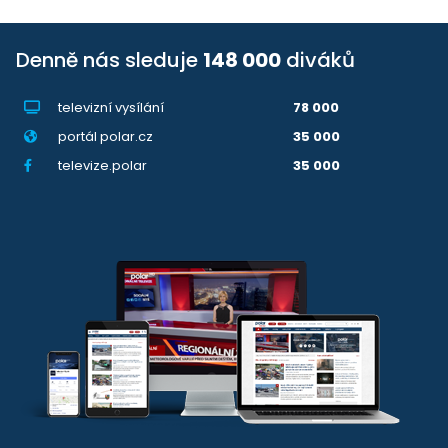
Denně nás sleduje
148 000
diváků
televizní vysílání
78 000
portál polar.cz
35 000
televize.polar
35 000