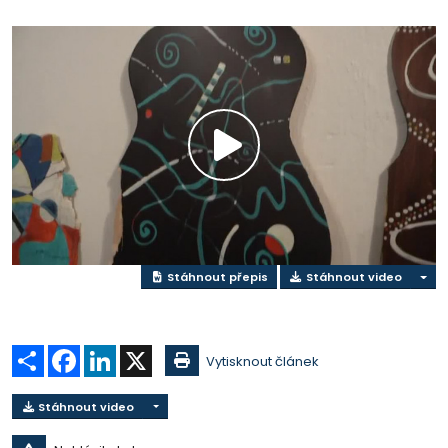
Přehrát
video
Stáhnout přepis
Stáhnout video
Sdílet
Facebook
LinkedIn
X
Vytisknout článek
Stáhnout video