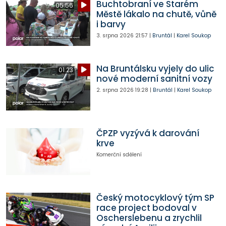
Buchtobraní ve Starém
05:56
Městě lákalo na chutě, vůně
i barvy
3. srpna 2026
21:57
|
Bruntál
|
Karel Soukop
Na Bruntálsku vyjely do ulic
01:23
nové moderní sanitní vozy
2. srpna 2026
19:28
|
Bruntál
|
Karel Soukop
ČPZP vyzývá k darování
krve
Komerční sdělení
Český motocyklový tým SP
race project bodoval v
Oscherslebenu a zrychlil