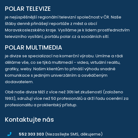
POLAR TELEVIZE
je nejúspěšnější regionální televizní společnost v ČR. Naše
štáby denně přinášejí reportáže z měst a obcí
Moravskoslezského kraje. Vysíláme je k lidem prostřednictvím
televizního vysílání, portálu polar.cz a sociálních sítí.
POLAR MULTIMEDIA
je divize se specializací na komerční výrobu. Umíme a rádi
děláme vše, co se týká multimedií - videa, virtuální realitu,
grafiky, weby. Našim klientům to přináší výhodu snadné
komunikace s jediným univerzálním a osvědčeným
dodavatelem.
Obě naše divize těží z více než 30ti let zkušeností (založeno
1993), sdružují více než 50 profesionálů a drží řadu ocenění za
profesionalitu a proklientský přístup.
Kontaktujte nás
552 303 303
(Nezasílejte SMS, děkujeme)