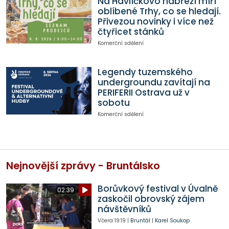
Na Havlíčkovo nábřeží míří
oblíbené Trhy, co se hledají.
Přivezou novinky i více než
čtyřicet stánků
Komerční sdělení
Legendy tuzemského
undergroundu zavítají na
PERIFERII Ostrava už v
sobotu
Komerční sdělení
Nejnovější zprávy - Bruntálsko
Borůvkový festival v Úvalně
02:39
zaskočil obrovský zájem
návštěvníků
Včera
19:19
|
Bruntál
|
Karel Soukop