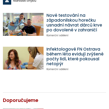
Nahlásit chybu
Nové testování na
západonilskou horečku
usnadní návrat dárců krve
po dovolené v zahraničí
Komerční sdělení
Infektologové FN Ostrava
během léta evidují zvýšené
počty lidí, které pokousal
netopýr
Komerční sdělení
Doporučujeme