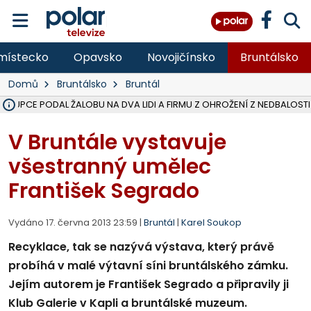
místecko
Opavsko
Novojičínsko
Bruntálsko
Domů
Bruntálsko
Bruntál
ÁSTUPCE PODAL ŽALOBU NA DVA LIDI A FIRMU Z OHROŽENÍ Z NEDBALOSTI
NA BÍLOVECKÝCH NOVÝCH DVORECH SE PO 84 LETECH ROZTOČILY L
KARVINSKÉ MOŘE ZÍSKÁ NOVÉ GASTRO ZÁZEMÍ S VYHLÍDKOVOU TER
REKONSTRUKCE MATEŘSKÉ ŠKOLY V CHLEBIČOVĚ MÍŘÍ DO FINÁLE, VÍ
CYKLISTU (74) SRAZIL V BRUNTÁLU KAMION, JE V OHROŽENÍ ŽIVOTA,
POLICIE HLEDÁ PŘÍPADNÉ SVĚDKY, KTEŘÍ POMŮŽOU OBJASNIT PRŮ
MS KRAJ DOKONČIL OPRAVU SILNICE MEZI VRBNEM A HEŘMANOVICEM
SMVAK NABÍZÍ V DOBĚ SUCHA VODU OBCÍM A FIRMÁM, CISTERNY JE
F-M POKRAČUJE V INSTALACI FOTOVOLTAICKÝCH ELEKTRÁREN, REP
SENIOR AKADEMIE V OPAVĚ ZAHÁJILA DALŠÍ BĚH, REPORTÁŽ NA POL
PLANETÁRIUM V OSTRAVĚ CHYSTÁ POZOROVÁNÍ ČÁSTEČNÉHO ZATMĚ
OPRAVA ULIC V HAVÍŘOVĚ UKONČÍ NELEGÁLNÍ PARKOVÁNÍ VE VNI
V HAVÍŘOVĚ SE TĚŽCE ZRANIL MOTORKÁŘ PO SRÁŽCE S AUTEM, INF
FC BANÍK OSTRAVA PROHRÁL V HRADCI KRÁLOVÉ 1:2, OD 43. MINUTY 
MOTORKÁŘ SRAZIL VE F-M NA PŘECHODU CHODCE, DLE POLICIE
V Bruntále vystavuje
všestranný umělec
František Segrado
Vydáno 17. června 2013 23:59 |
Bruntál
|
Karel Soukop
Recyklace, tak se nazývá výstava, který právě
probíhá v malé výtavní síni bruntálského zámku.
Jejím autorem je František Segrado a připravily ji
Klub Galerie v Kapli a bruntálské muzeum.