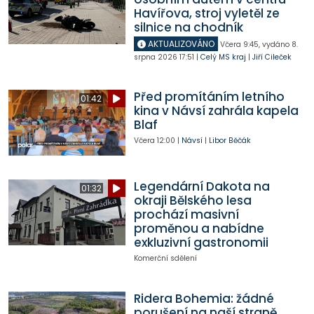
Havířova, stroj vyletěl ze
silnice na chodník
AKTUALIZOVÁNO
Včera
9:45
,
vydáno 8.
srpna 2026
17:51
|
Celý MS kraj
|
Jiří Cileček
Před promítáním letního
01:42
kina v Návsí zahrála kapela
Blaf
Včera
12:00
|
Návsí
|
Libor Běčák
Legendární Dakota na
01:32
okraji Bělského lesa
prochází masivní
proměnou a nabídne
exkluzivní gastronomii
Komerční sdělení
Ridera Bohemia: žádné
porušení na naší straně.