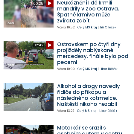
Neukáznění lidé krmili
00:25
mandrily v Zoo Ostrava.
Špatné krmivo může
zvířata zabít
Včera
16:52
|
Celý MS kraj
|
Jiří Cileček
Ostravskem po čtyři dny
02:42
projížděly nablýskané
mercedesy, finále bylo pod
pecemi
Včera
10:00
|
Celý MS kraj
|
Libor Běčák
Alkohol a drogy navedly
řidiče do příkopu a
následného kotrmelce.
Naštěstí nikoho nezabil
Včera
13:27
|
Celý MS kraj
|
Libor Běčák
Motorkář se srazil s
osobním autem v centru