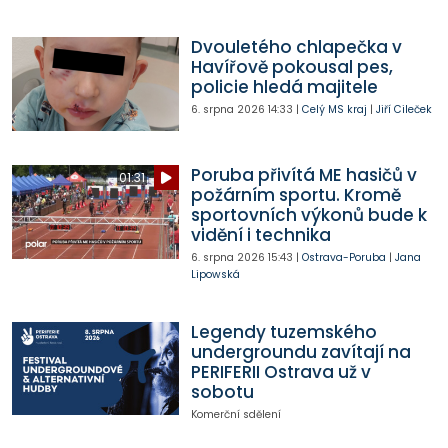
Dvouletého chlapečka v
Havířově pokousal pes,
policie hledá majitele
6. srpna 2026
14:33
|
Celý MS kraj
|
Jiří Cileček
Poruba přivítá ME hasičů v
01:31
požárním sportu. Kromě
sportovních výkonů bude k
vidění i technika
6. srpna 2026
15:43
|
Ostrava-Poruba
|
Jana
Lipowská
Legendy tuzemského
undergroundu zavítají na
PERIFERII Ostrava už v
sobotu
Komerční sdělení