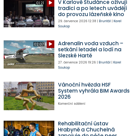
V Karlově Studánce oživují
01:21
tradici a po letech uvádějí
do provozu lázeňské kino
29. července 2026
12:38
|
Bruntál
|
Karel
Soukop
Adrenalin voda vzduch –
02:07
setkání letadel a lodí na
Slezské Hartě
27. července 2026
19:26
|
Bruntál
|
Karel
Soukop
Vánoční hvězda HSF
System vyhrála BIM Awards
2026
Komerční sdělení
Rehabilitační ústav
Hrabyně a Chuchelná
zapojuje do péče peer