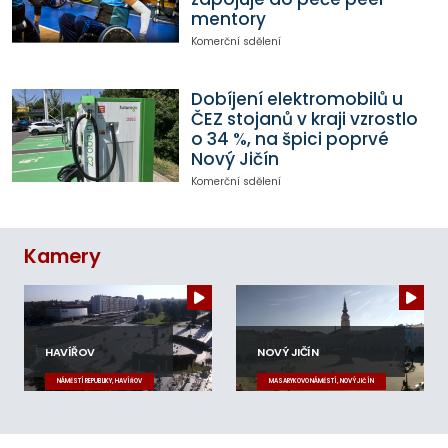
mentory
Komerční sdělení
Dobíjení elektromobilů u
ČEZ stojanů v kraji vzrostlo
o 34 %, na špici poprvé
Nový Jičín
Komerční sdělení
Kamery
HAVÍŘOV
NOVÝ JIČÍN
NÁMĚSTÍ REPUBLIKY, HAVÍŘOV
MASARYKOVO NÁMĚSTÍ, NOVÝ JIČÍN