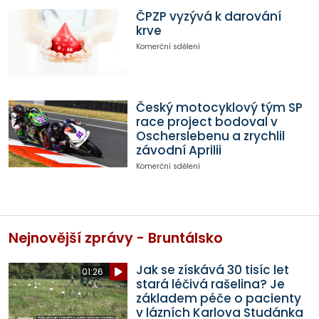
ČPZP vyzývá k darování
krve
Komerční sdělení
Český motocyklový tým SP
race project bodoval v
Oscherslebenu a zrychlil
závodní Aprilii
Komerční sdělení
Nejnovější zprávy - Bruntálsko
Jak se získává 30 tisíc let
01:26
stará léčivá rašelina? Je
základem péče o pacienty
v lázních Karlova Studánka