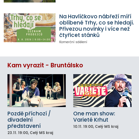
Na Havlíčkovo nábřeží míří
oblíbené Trhy, co se hledají.
Přivezou novinky i více než
čtyřicet stánků
Komerční sdělení
Kam vyrazit - Bruntálsko
Pozdě příchozí /
One man show:
divadelní
Varieté Krhut
představení
10.11.
19:00
, Celý MS kraj
23.11.
19:00
, Celý MS kraj