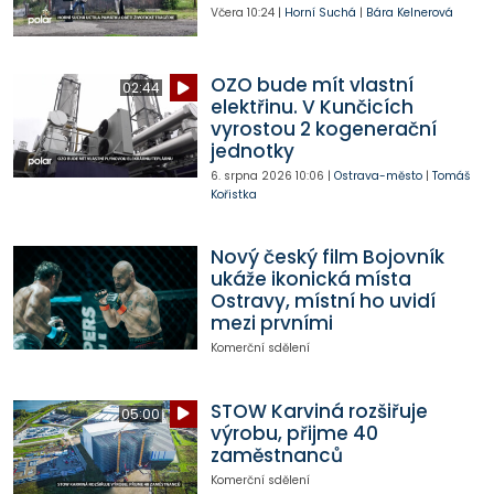
Včera
10:24
|
Horní Suchá
|
Bára Kelnerová
OZO bude mít vlastní
02:44
elektřinu. V Kunčicích
vyrostou 2 kogenerační
jednotky
6. srpna 2026
10:06
|
Ostrava-město
|
Tomáš
Kořistka
Nový český film Bojovník
ukáže ikonická místa
Ostravy, místní ho uvidí
mezi prvními
Komerční sdělení
STOW Karviná rozšiřuje
05:00
výrobu, přijme 40
zaměstnanců
Komerční sdělení