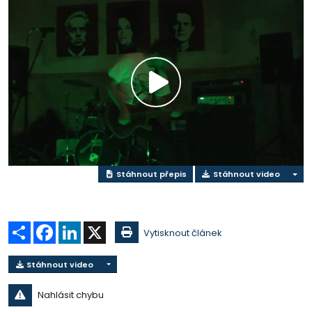
Přehrát
video
Stáhnout přepis
Stáhnout video
Sdílet
Facebook
LinkedIn
X
Vytisknout článek
Stáhnout video
Nahlásit chybu