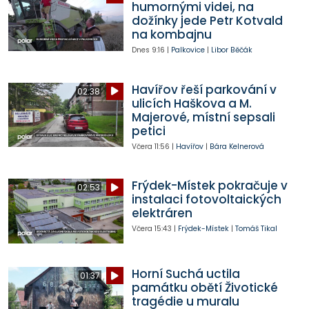
humornými videi, na
dožínky jede Petr Kotvald
na kombajnu
Dnes
9:16
|
Palkovice
|
Libor Běčák
Havířov řeší parkování v
02:38
ulicích Haškova a M.
Majerové, místní sepsali
petici
Včera
11:56
|
Havířov
|
Bára Kelnerová
Frýdek-Místek pokračuje v
02:53
instalaci fotovoltaických
elektráren
Včera
15:43
|
Frýdek-Místek
|
Tomáš Tikal
Horní Suchá uctila
01:37
památku obětí Životické
tragédie u muralu