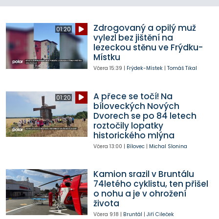
Zdrogovaný a opilý muž
01:20
vylezl bez jištění na
lezeckou stěnu ve Frýdku-
Místku
Včera
15:39
|
Frýdek-Místek
|
Tomáš Tikal
A přece se točí! Na
01:20
bíloveckých Nových
Dvorech se po 84 letech
roztočily lopatky
historického mlýna
Včera
13:00
|
Bílovec
|
Michal Slonina
Kamion srazil v Bruntálu
74letého cyklistu, ten přišel
o nohu a je v ohrožení
života
Včera
9:18
|
Bruntál
|
Jiří Cileček