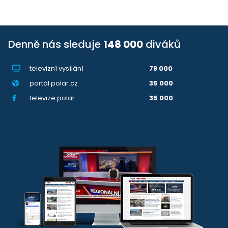
Denně nás sleduje
148 000
diváků
televizní vysílání
78 000
portál polar.cz
35 000
televize.polar
35 000