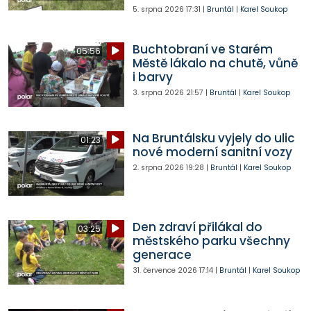
5. srpna 2026
17:31
|
Bruntál
|
Karel Soukop
Buchtobraní ve Starém
05:56
Městě lákalo na chutě, vůně
i barvy
3. srpna 2026
21:57
|
Bruntál
|
Karel Soukop
Na Bruntálsku vyjely do ulic
01:23
nové moderní sanitní vozy
2. srpna 2026
19:28
|
Bruntál
|
Karel Soukop
Den zdraví přilákal do
03:25
městského parku všechny
generace
31. července 2026
17:14
|
Bruntál
|
Karel Soukop