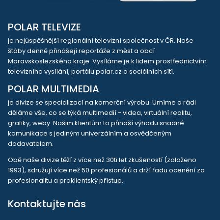
POLAR TELEVIZE
je nejúspěšnější regionální televizní společnost v ČR. Naše
štáby denně přinášejí reportáže z měst a obcí
Moravskoslezského kraje. Vysíláme je k lidem prostřednictvím
televizního vysílání, portálu polar.cz a sociálních sítí.
POLAR MULTIMEDIA
je divize se specializací na komerční výrobu. Umíme a rádi
děláme vše, co se týká multimedií - videa, virtuální realitu,
grafiky, weby. Našim klientům to přináší výhodu snadné
komunikace s jediným univerzálním a osvědčeným
dodavatelem.
Obě naše divize těží z více než 30ti let zkušeností (založeno
1993), sdružují více než 50 profesionálů a drží řadu ocenění za
profesionalitu a proklientský přístup.
Kontaktujte nás