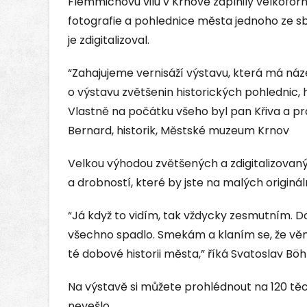
Flemmichovu vilu v Krnově zaplnily velkoform
fotografie a pohlednice města jednoho ze sbě
je zdigitalizoval.
“Zahajujeme vernisáží výstavu, která má náze
o výstavu zvětšenin historických pohlednic, 
Vlastně na počátku všeho byl pan Křiva a pr
Bernard, historik, Městské muzeum Krnov
Velkou výhodou zvětšených a zdigitalizovanýc
a drobností, které by jste na malých originá
“Já když to vidím, tak vždycky zesmutním. 
všechno spadlo. Smekám a klaním se, že věn
té dobové historii města,” říká Svatoslav Bö
Na výstavě si můžete prohlédnout na 120 těch
nevešlo.