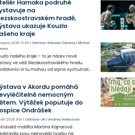
teliér Hamaka podruhé
ystavuje na
lezskoostravském hradě,
ýstava ukazuje Kouzlo
ašeho kraje
. srpna 2025
12:30
|
Ostrava-Slezská Ostrava
|
Michal
0
onina
uzlo našeho kraje – to je název nové
stavy ve věži Slezskoostravského hradu.
vštěvníci si tu mohou od srpna vychutnat
lby kurzistů Ateliéru Hamaka, nabízející
jich pohled na Ostravu a Moravskoslezský
ýstava v Akordu pomáhá
aj. Výstava je prodejní a potrvá až do
evyléčitelně nemocným
čátku ledna.
ětem. Výtěžek poputuje do
ospice Ondrášek
 září 2025
9:51
|
Ostrava-Jih
|
Andrea Holeszová
travská malířka Martina Kajnarová
edstavila svou nejnovější tvorbu na