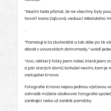
“Musím teda přiznat, že ne všechny byly po
hovoří Ivana Zajícová, vedoucí Městského 
.
“Pamatuji si ta zbořeniště a tak dále po té vá
dávali v uvozovkách dohromady,” uvádí jede
“Ano, některý fotky jsem našel, které jsem za
a pár starých domů bohužel nevím, kam je m
zastupitel Krnova
Fotografie Krnova nejsou jedinou výstavou v
zahradě můžete obdivovat fotografie společ
zanikajicí nebo už zaniklé památky.