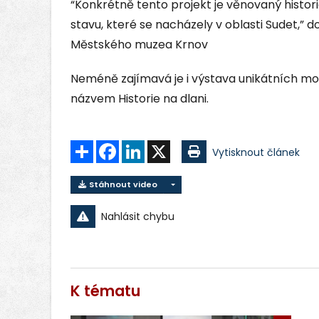
“Konkrétně tento projekt je věnovaný histor
stavu, které se nacházely v oblasti Sudet,” 
Městského muzea Krnov
Neméně zajímavá je i výstava unikátních mode
názvem Historie na dlani.
Sdílet
Facebook
LinkedIn
X
Vytisknout článek
Stáhnout video
Nahlásit chybu
K tématu