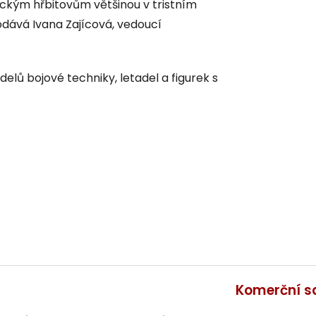
ickým hřbitovům většinou v tristním
dodává Ivana Zajícová, vedoucí
lů bojové techniky, letadel a figurek s
Komerční s