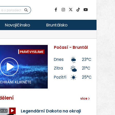
Novojičínsko
Bruntálsko
Počasí - Bruntál
Dnes
23°C
Zítra
21°C
Přehrát
Pozítří
25°C
video
dělení
více
Legendární Dakota na okraji
01:32