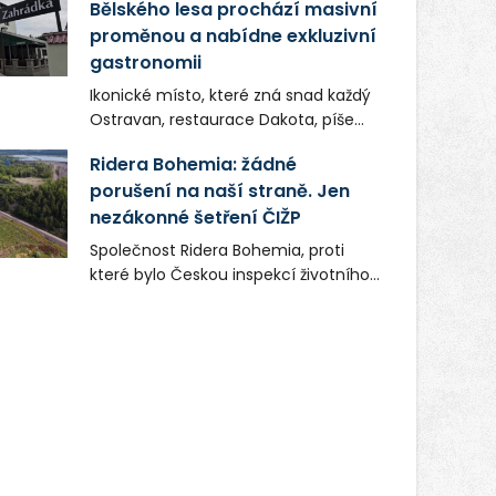
Bělského lesa prochází masivní
proměnou a nabídne exkluzivní
gastronomii
Ikonické místo, které zná snad každý
Ostravan, restaurace Dakota, píše
novou kapitolu. Silná mateřská
Ridera Bohemia: žádné
společnost Dang Investment Group
porušení na naší straně. Jen
s.r.o. investuje do projektu přes 50
nezákonné šetření ČIŽP
milionů korun. Cílem je přinést
Ostravě dva špičkové gastronomické
Společnost Ridera Bohemia, proti
koncepty, které v regionu dosud
které bylo Českou inspekcí životního
chyběly, luxusní středomořskou
prostředí (ČIŽP) čtyři roky vedeno
kuchyni a autentickou asijskou
vykonstruované řízení, při realizaci
gastronomii.
OVS na heřmanické haldě
postupovala v souladu se zákonem a
zadáním státního podniku DIAMO a v
této souvislosti nelze hovořit o
žádném odpadu. Ridera od počátku
označovala řízení ČIŽP za nezákonné
a domáhala se práva na spravedlivý