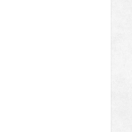
tentokrát nabídnou více než čtyřicet
pečlivě vybraných stánků s kvalitní
gastronomií, farmářskými produkty,
designem i řemeslnou tvorbou.
Návštěvníci se mohou těšit nejen na
oblíbené stálice, ale také na řadu
novinek, které v Ostravě běžně
nepotkají.