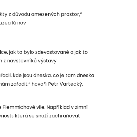
užity z důvodu omezených prostor,”
muzea Krnov
lce, jak to bylo zdevastované a jak to
n z návštěvníků výstavy
řadil, kde jsou dneska, co je tam dneska
ám zařadit,” hovoří Petr Vartecký,
e Flemmichově vile. Například v zimní
nosti, která se snaží zachraňovat