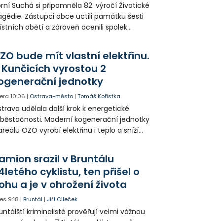
rní Suchá si připomněla 82. výročí Životické
agédie. Zástupci obce uctili památku šesti
stních obětí a zároveň ocenili spolek
votice Sobě za zpřístupnění informací o
agédii prostřednictvím QR kódů u
ZO bude mít vlastní elektřinu.
amátníků.
 Kunčicích vyrostou 2
ogenerační jednotky
era
10:06
|
Ostrava-město
|
Tomáš Kořistka
trava udělala další krok k energetické
běstačnosti. Moderní kogenerační jednotky
areálu OZO vyrobí elektřinu i teplo a sníží
klady i emise. Malou elektrárnu postaví
olia přímo v Kunčicích.
amion srazil v Bruntálu
4letého cyklistu, ten přišel o
ohu a je v ohrožení života
es
9:18
|
Bruntál
|
Jiří Cileček
untálští kriminalisté prověřují velmi vážnou