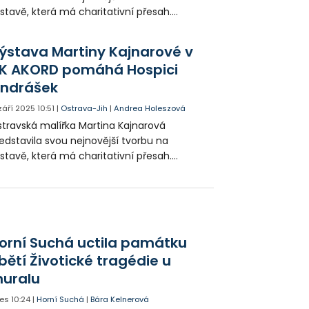
stavě, která má charitativní přesah.
rnisáž v domě kultury AKORD spojila umění
pomocí těm, kteří ji nejvíce potřebují.
ýstava Martiny Kajnarové v
těžek z akce totiž poputuje na podporu
K AKORD pomáhá Hospici
spice Ondrášek.
ndrášek
 září 2025
10:51
|
Ostrava-Jih
|
Andrea Holeszová
travská malířka Martina Kajnarová
edstavila svou nejnovější tvorbu na
stavě, která má charitativní přesah.
rnisáž v domě kultury AKORD spojila umění
pomocí těm, kteří ji nejvíce potřebují.
těžek z akce totiž poputuje na podporu
spice Ondrášek.
orní Suchá uctila památku
bětí Životické tragédie u
uralu
es
10:24
|
Horní Suchá
|
Bára Kelnerová