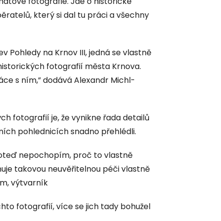
átové fotografie. Jde o historické
ratelů, který si dal tu práci a všechny
v Pohledy na Krnov III, jedná se vlastně
historických fotografií města Krnova.
áce s ním,” dodává Alexandr Michl-
h fotografií je, že vynikne řada detailů
lních pohlednicích snadno přehlédli.
Doteď nepochopím, proč to vlastně
uje takovou neuvěřitelnou péči vlastně
hm, výtvarník
to fotografií, více se jich tady bohužel