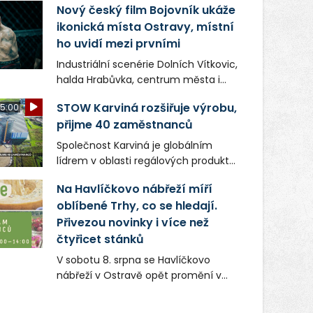
Nový český film Bojovník ukáže
ikonická místa Ostravy, místní
ho uvidí mezi prvními
Industriální scenérie Dolních Vítkovic,
halda Hrabůvka, centrum města i
další ikonická místa Ostravy se objeví
STOW Karviná rozšiřuje výrobu,
5:00
v novém filmu Bojovník, který vstoupí
přijme 40 zaměstnanců
do kin už 13. srpna. Režiséři Vojtěch
Frič a Tomáš Dianiška si
Společnost Karviná je globálním
moravskoslezskou metropoli
lídrem v oblasti regálových produktů
nevybrali náhodou – její syrová
a systémů, stabilním
atmosféra se stala přirozenou
Na Havlíčkovo nábřeží míří
zaměstnavatelem na Karvinsku a
součástí příběhu bývalého
oblíbené Trhy, co se hledají.
firmou s obrovským potenciálem.
boxerského šampiona Hoffa (Milan
Přivezou novinky i více než
Ondrík), jenž se po letech vrací do
čtyřicet stánků
světa vrcholových zápasů, tentokrát
V sobotu 8. srpna se Havlíčkovo
v MMA.
nábřeží v Ostravě opět promění v
místo plné vůní, chutí a poctivých
lokálních výrobků. Trhy, co se hledají