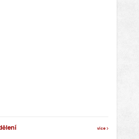
dělení
více