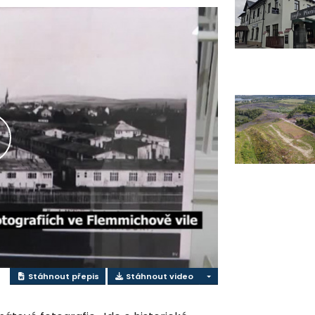
řehrát
ideo
Stáhnout přepis
Stáhnout video