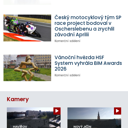
Český motocyklový tým SP
race project bodoval v
Oscherslebenu a zrychlil
závodní Aprilii
Komerční sdělení
Vánoční hvězda HSF
System vyhrála BIM Awards
2026
Komerční sdělení
Kamery
HAVÍŘOV
NOVÝ JIČÍN