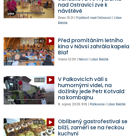
nad Ostravicí zve k
návštěvě
Dnes
19:31
|
Frýdlant nad Ostravicí
|
Libor
Běčák
Před promítáním letního
01:42
kina v Návsí zahrála kapela
Blaf
Včera
12:00
|
Návsí
|
Libor Běčák
V Palkovicích válí s
01:30
humornými videi, na
dožínky jede Petr Kotvald
na kombajnu
8. srpna 2026
9:16
|
Palkovice
|
Libor Běčák
Oblíbený gastrofestival se
02:43
blíží, zaměří se na řeckou
kuchyni