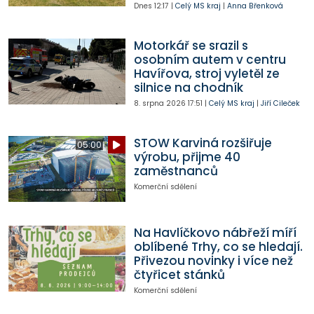
Dnes
12:17
|
Celý MS kraj
|
Anna Břenková
Motorkář se srazil s
osobním autem v centru
Havířova, stroj vyletěl ze
silnice na chodník
8. srpna 2026
17:51
|
Celý MS kraj
|
Jiří Cileček
STOW Karviná rozšiřuje
05:00
výrobu, přijme 40
zaměstnanců
Komerční sdělení
Na Havlíčkovo nábřeží míří
oblíbené Trhy, co se hledají.
Přivezou novinky i více než
čtyřicet stánků
Komerční sdělení