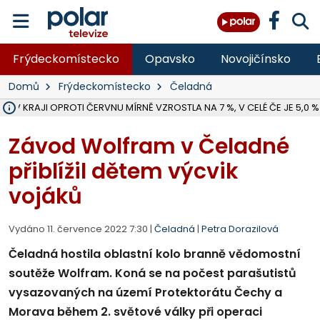
Frýdeckomístecko
Opavsko
Novojičínsko
Domů
Frýdeckomístecko
Čeladná
 V KRAJI OPROTI ČERVNU MÍRNĚ VZROSTLA NA 7 %, V CELÉ ČE JE 5,0 %
MOTORKÁŘ VE F-M BĚHEM PŘEDJÍŽDĚNÍ SRAZIL CHODCE A ZEMŘEL, 
HYGIENICI KONTROLUJÍ V MSK LETNÍ TÁBORY, ZDRAVOTNÍ SITUACE J
NA BÍLOVECKÝCH NOVÝCH DVORECH SE PO 84 LETECH ROZTOČILY L
KARVINSKÉ MOŘE ZÍSKÁ NOVÉ GASTRO ZÁZEMÍ S VYHLÍDKOVOU TER
ZÁCHRANÁŘI ZASAHOVALI O VÍKENDU U DEVÍTI ZRANĚNÝCH BIKERŮ 
KRAJSKÝ SOUD V OSTRAVĚ ŘEŠÍ GANG, KTERÝ OBCHODOVAL S ČE
BORŮVKOVÝ FESTIVAL V ÚVALNĚ ZASKOČIL VELKÝ ZÁJEM NÁVŠTĚVNÍ
MS KRAJ DOKONČIL OPRAVU SILNICE MEZI VRBNEM A HEŘMANOVICEM
ŘSD V RÁMCI UZAVÍRKY SILNICE PŘES MĚSTO ALBRECHTICE OPRAVÍ I M
V BÍLOVCI BOURAL POPELÁŘSKÝ VŮZ PŘI COUVÁNÍ DO SLOUPU, MU
PLANETÁRIUM V OSTRAVĚ CHYSTÁ POZOROVÁNÍ ČÁSTEČNÉHO ZATMĚ
OPRAVA ULIC V HAVÍŘOVĚ UKONČÍ NELEGÁLNÍ PARKOVÁNÍ VE VNI
FC BANÍK OSTRAVA PROHRÁL V HRADCI KRÁLOVÉ 1:2, OD 43. MINUTY 
ÚŘADY PRÁCE V MSK EVIDOVALY V ČERVENCI 54 949 LIDÍ BEZ PR
Závod Wolfram v Čeladné
přiblížil dětem výcvik
vojáků
Vydáno 11. července 2022 7:30 |
Čeladná
|
Petra Dorazilová
Čeladná hostila oblastní kolo branně vědomostní
soutěže Wolfram. Koná se na počest parašutistů
vysazovaných na území Protektorátu Čechy a
Morava během 2. světové války při operaci