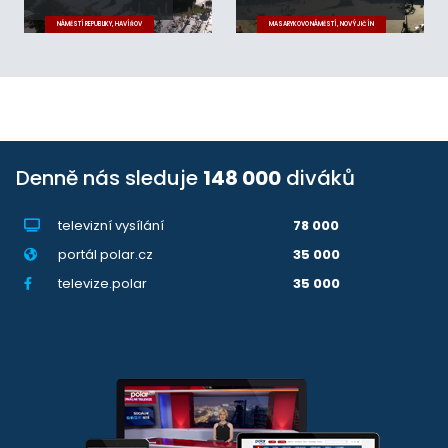
NÁMĚSTÍ REPUBLIKY, HAVÍŘOV
MASARYKOVO NÁMĚSTÍ, NOVÝ JIČÍN
Denně nás sleduje
148 000
diváků
televizní vysílání
78 000
portál polar.cz
35 000
televize.polar
35 000