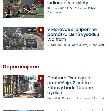
indiáni, hry a výlety
18. srpna 2025
15:51
|
Čeladná
|
Petra
Dorazilová
V Morávce si připomněli
02:22
památku členů výsadku
Wolfram
17. září 2025
8:23
|
Celý MS kraj
|
Libor Běčák
Doporučujeme
Centrum Ostravy se
01:25
proměňuje. Z centra
zábavy bude žádané
bydlení
Dnes
10:16
|
Ostrava-město
|
Tomáš Kořistka