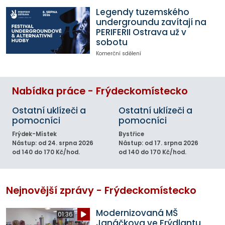
Legendy tuzemského
undergroundu zavítají na
PERIFERII Ostrava už v
sobotu
Komerční sdělení
Nabídka práce - Frýdeckomístecko
Ostatní uklízeči a
Ostatní uklízeči a
pomocníci
pomocníci
Frýdek-Místek
Bystřice
Nástup: od 24. srpna 2026
Nástup: od 17. srpna 2026
od 140 do 170 Kč/hod.
od 140 do 170 Kč/hod.
Nejnovější zprávy - Frýdeckomístecko
Modernizovaná MŠ
01:36
Janáčkova ve Frýdlantu