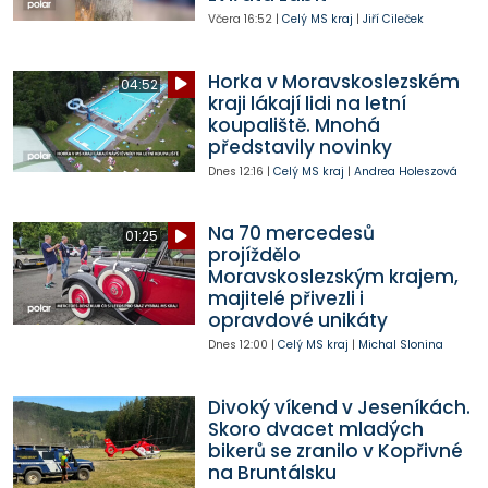
Včera
16:52
|
Celý MS kraj
|
Jiří Cileček
Horka v Moravskoslezském
04:52
kraji lákají lidi na letní
koupaliště. Mnohá
představily novinky
Dnes
12:16
|
Celý MS kraj
|
Andrea Holeszová
Na 70 mercedesů
01:25
projíždělo
Moravskoslezským krajem,
majitelé přivezli i
opravdové unikáty
Dnes
12:00
|
Celý MS kraj
|
Michal Slonina
Divoký víkend v Jeseníkách.
Skoro dvacet mladých
bikerů se zranilo v Kopřivné
na Bruntálsku