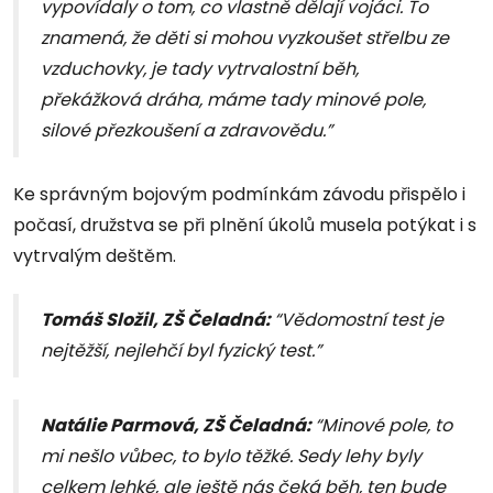
vypovídaly o tom, co vlastně dělají vojáci. To
znamená, že děti si mohou vyzkoušet střelbu ze
vzduchovky, je tady vytrvalostní běh,
překážková dráha, máme tady minové pole,
silové přezkoušení a zdravovědu.”
Ke správným bojovým podmínkám závodu přispělo i
počasí, družstva se při plnění úkolů musela potýkat i s
vytrvalým deštěm.
Tomáš Složil, ZŠ Čeladná:
“Vědomostní test je
nejtěžší, nejlehčí byl fyzický test.”
Natálie Parmová, ZŠ Čeladná:
“Minové pole, to
mi nešlo vůbec, to bylo těžké. Sedy lehy byly
celkem lehké, ale ještě nás čeká běh, ten bude