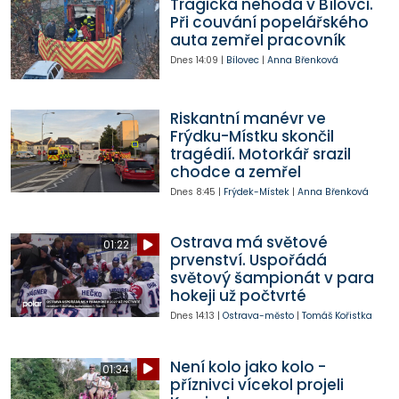
Tragická nehoda v Bílovci.
Při couvání popelářského
auta zemřel pracovník
Dnes
14:09
|
Bílovec
|
Anna Břenková
Riskantní manévr ve
Frýdku-Místku skončil
tragédií. Motorkář srazil
chodce a zemřel
Dnes
8:45
|
Frýdek-Místek
|
Anna Břenková
Ostrava má světové
01:22
prvenství. Uspořádá
světový šampionát v para
hokeji už počtvrté
Dnes
14:13
|
Ostrava-město
|
Tomáš Kořistka
Není kolo jako kolo -
01:34
příznivci vícekol projeli