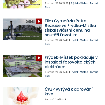
7. srpna 2026
15:57
|
Frýdek-Místek
|
Tomáš
Tikal
Film Gymnázia Petra
03:03
Bezruče ve Frýdku-Místku
získal zvláštní cenu na
soutěži Envofilm
7. srpna 2026
15:49
|
Frýdek-Místek
|
Tomáš
Tikal
Frýdek-Místek pokračuje v
02:53
instalaci fotovoltaických
elektráren
7. srpna 2026
15:43
|
Frýdek-Místek
|
Tomáš
Tikal
ČPZP vyzývá k darování
krve
Komerční sdělení