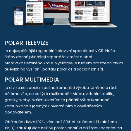
POLAR TELEVIZE
je nejúspěšnější regionální televizní společnost v ČR. Naše
štáby denně přinášejí reportáže z měst a obcí
Moravskoslezského kraje. Vysíláme je k lidem prostřednictvím
televizního vysílání, portálu polar.cz a sociálních sítí.
POLAR MULTIMEDIA
je divize se specializací na komerční výrobu. Umíme a rádi
děláme vše, co se týká multimedií - videa, virtuální realitu,
grafiky, weby. Našim klientům to přináší výhodu snadné
komunikace s jediným univerzálním a osvědčeným
dodavatelem.
Obě naše divize těží z více než 30ti let zkušeností (založeno
1993), sdružují více než 50 profesionálů a drží řadu ocenění za