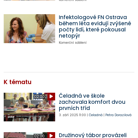
Infektologové FN Ostrava
během léta evidují zvýšené
počty lidí, které pokousal
netopýr
Komerční sdělení
K tématu
Čeladná ve škole
02:00
zachovala komfort dvou
prvních tříd
3. září 2025
11:00
|
Čeladná
|
Petra Dorazilová
Družinový tábor provázeli
02:00