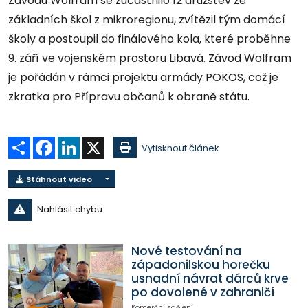
Závodu Wolfram se zúčastnilo 12 družstev ze
základních škol z mikroregionu, zvítězil tým domácí
školy a postoupil do finálového kola, které proběhne
9. září ve vojenském prostoru Libavá. Závod Wolfram
je pořádán v rámci projektu armády POKOS, což je
zkratka pro Přípravu občanů k obraně státu.
Sdílet
Facebook
LinkedIn
X
Vytisknout článek
Stáhnout video
Nahlásit chybu
Nové testování na
západonilskou horečku
usnadní návrat dárců krve
po dovolené v zahraničí
Komerční sdělení