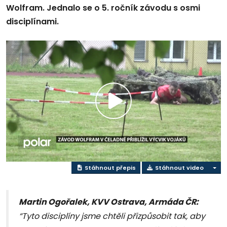
Wolfram. Jednalo se o 5. ročník závodu s osmi
disciplínami.
Přehrát
video
Stáhnout přepis
Stáhnout video
Martin Ogořalek, KVV Ostrava, Armáda ČR:
“Tyto disciplíny jsme chtěli přizpůsobit tak, aby