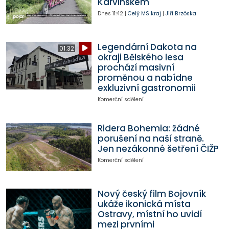
Karvinskem
Dnes
11:42
|
Celý MS kraj
|
Jiří Brzóska
Legendární Dakota na
01:32
okraji Bělského lesa
prochází masivní
proměnou a nabídne
exkluzivní gastronomii
Komerční sdělení
Ridera Bohemia: žádné
porušení na naší straně.
Jen nezákonné šetření ČIŽP
Komerční sdělení
Nový český film Bojovník
ukáže ikonická místa
Ostravy, místní ho uvidí
mezi prvními