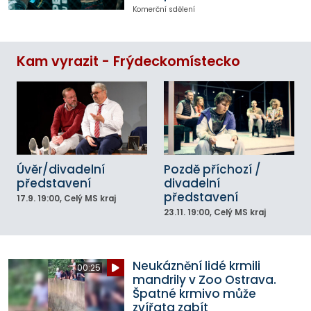
Komerční sdělení
Kam vyrazit - Frýdeckomístecko
Úvěr/divadelní
Pozdě příchozí /
představení
divadelní
představení
17.9.
19:00
, Celý MS kraj
23.11.
19:00
, Celý MS kraj
Neukáznění lidé krmili
00:25
mandrily v Zoo Ostrava.
Špatné krmivo může
zvířata zabít