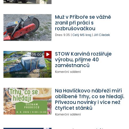
Muž v Příboře se vážně
zranil při práci s
rozbrušovačkou
Dnes
9:35
|
Celý MS kraj
|
Jiří Cileček
STOW Karviná rozšiřuje
05:00
výrobu, přijme 40
zaměstnanců
Komerční sdělení
Na Havlíčkovo nábřeží míří
oblíbené Trhy, co se hledají.
Přivezou novinky i více než
čtyřicet stánků
Komerční sdělení