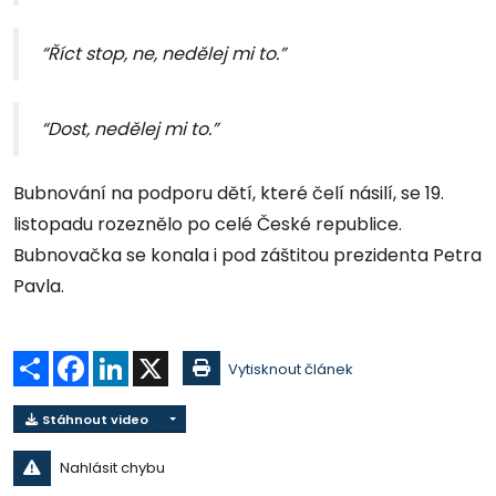
“Říct stop, ne, nedělej mi to.”
“Dost, nedělej mi to.”
Bubnování na podporu dětí, které čelí násilí, se 19.
listopadu rozeznělo po celé České republice.
Bubnovačka se konala i pod záštitou prezidenta Petra
Pavla.
Sdílet
Facebook
LinkedIn
X
Vytisknout článek
Stáhnout video
Nahlásit chybu