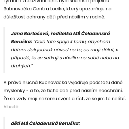
týrání a zneužívání dětí, byla součástí projektu
Bubnovačka Centra Locika, který upozorňuje na
důležitost ochrany dětí před násilím v rodině.
Jana Bartošová, ředitelka MŠ Čeladenská
Beruška:
“Celé toto spěje k tomu, abychom
dětem dali jednak návod na to, co mají dělat, v
případě, že se setkají s násilím na sobě nebo na
druhých.”
A právě hlučná Bubnovačka vyjadřuje podstatu dané
myšlenky - a to, že ticho děti před násilím neochrání.
Že se vždy mají někomu svěřit a říct, že se jim to nelíbí,
hlasitě.
děti MŠ Čeladenská Beruška: