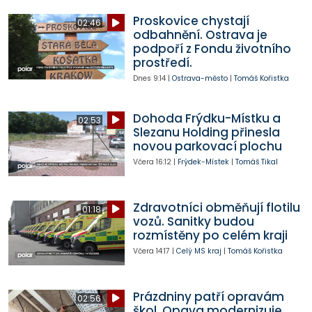
Proskovice chystají
02:46
odbahnění. Ostrava je
podpoří z Fondu životního
prostředí.
Dnes
9:14
|
Ostrava-město
|
Tomáš Kořistka
Dohoda Frýdku-Místku a
02:53
Slezanu Holding přinesla
novou parkovací plochu
Včera
16:12
|
Frýdek-Místek
|
Tomáš Tikal
Zdravotníci obměňují flotilu
01:18
vozů. Sanitky budou
rozmístěny po celém kraji
Včera
14:17
|
Celý MS kraj
|
Tomáš Kořistka
Prázdniny patří opravám
02:56
škol. Opava modernizuje