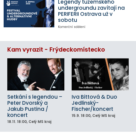
Legendy tuzemského
undergroundu zavítají na
PERIFERII Ostrava už v
sobotu
Komerční sdělení
Kam vyrazit - Frýdeckomístecko
Setkání s legendou –
Iva Bittová & Duo
Peter Dvorský a
Jedlinský-
Jakub Pustina /
Fischer/koncert
koncert
15.9.
18:00
, Celý MS kraj
18.11.
18:00
, Celý MS kraj