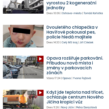
vyrostou 2 kogenerační
jednotky
Dnes
10:06
|
Ostrava-město
|
Tomáš Kořistka
Dvouletého chlapečka v
Havířově pokousal pes,
policie hledá majitele
Dnes
14:33
|
Celý MS kraj
|
Jiří Cileček
Opava rozšiřuje parkování.
02:33
Přibudou nová místa i
změny v parkovacích
zónách
Včera
17:24
|
Opava
|
Yvona Fajtová
Když jde teplota nad třicet,
01:20
ochlazuje centrum Nového
Jičína kropicí vůz
Dnes
11:26
|
Nový Jičín
|
Petra Dorazilová