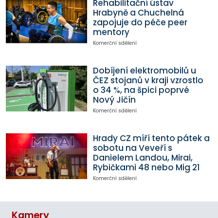
Rehabilitační ústav
Hrabyně a Chuchelná
zapojuje do péče peer
mentory
Komerční sdělení
Dobíjení elektromobilů u
ČEZ stojanů v kraji vzrostlo
o 34 %, na špici poprvé
Nový Jičín
Komerční sdělení
Hrady CZ míří tento pátek a
sobotu na Veveří s
Danielem Landou, Mirai,
Rybičkami 48 nebo Mig 21
Komerční sdělení
Kamery