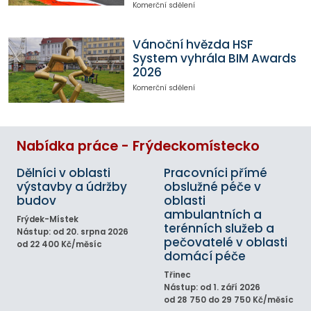
Komerční sdělení
Vánoční hvězda HSF
System vyhrála BIM Awards
2026
Komerční sdělení
Nabídka práce - Frýdeckomístecko
Dělníci v oblasti
Pracovníci přímé
výstavby a údržby
obslužné péče v
budov
oblasti
ambulantních a
Frýdek-Místek
terénních služeb a
Nástup: od 20. srpna 2026
pečovatelé v oblasti
od 22 400 Kč/měsíc
domácí péče
Třinec
Nástup: od 1. září 2026
od 28 750 do 29 750 Kč/měsíc