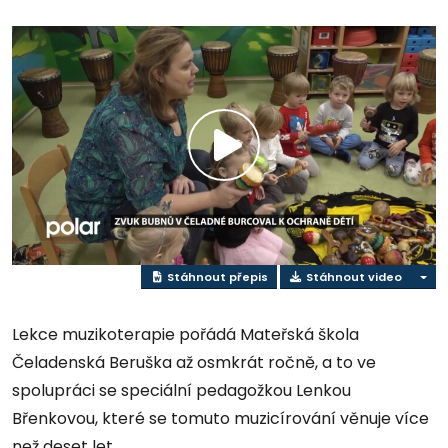
Přehrát
video
Stáhnout přepis
Stáhnout video
Lekce muzikoterapie pořádá Mateřská škola
Čeladenská Beruška až osmkrát ročně, a to ve
spolupráci se speciální pedagožkou Lenkou
Břenkovou, které se tomuto muzicírování věnuje více
než deset let.