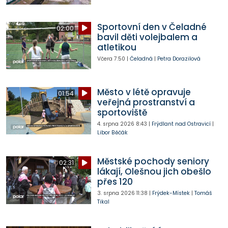
Sportovní den v Čeladné
02:00
bavil děti volejbalem a
atletikou
Včera
7:50
|
Čeladná
|
Petra Dorazilová
Město v létě opravuje
01:54
veřejná prostranství a
sportoviště
4. srpna 2026
8:43
|
Frýdlant nad Ostravicí
|
Libor Běčák
Městské pochody seniory
02:31
lákají, Olešnou jich obešlo
přes 120
3. srpna 2026
11:38
|
Frýdek-Místek
|
Tomáš
Tikal