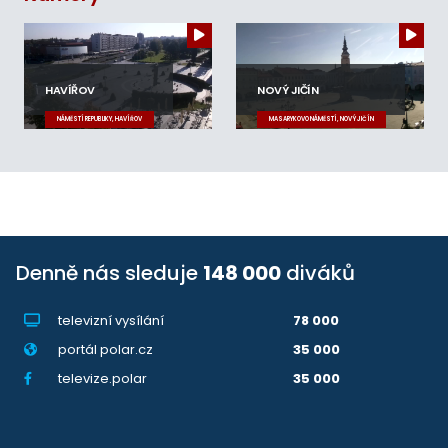
HAVÍŘOV
NOVÝ JIČÍN
NÁMĚSTÍ REPUBLIKY, HAVÍŘOV
MASARYKOVO NÁMĚSTÍ, NOVÝ JIČÍN
Denně nás sleduje
148 000
diváků
televizní vysílání
78 000
portál polar.cz
35 000
televize.polar
35 000