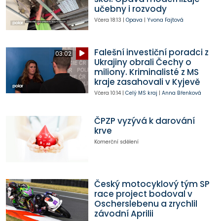
učebny i rozvody
Včera
18:13
|
Opava
|
Yvona Fajtová
Falešní investiční poradci z
03:02
Ukrajiny obrali Čechy o
miliony. Kriminalisté z MS
kraje zasahovali v Kyjevě
Včera
10:14
|
Celý MS kraj
|
Anna Břenková
ČPZP vyzývá k darování
krve
Komerční sdělení
Český motocyklový tým SP
race project bodoval v
Oscherslebenu a zrychlil
závodní Aprilii