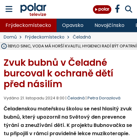
Frýdeckomístecko
Opavsko
Novojičínsko
Domů
Frýdeckomístecko
Čeladná
Ě PŘIBYLO SINIC, VODA MÁ HORŠÍ KVALITU, HYGIENICI RADÍ BÝT OPATRNÍ
ÚOHS DAL ZÁTORU POKUTU 100 000 ZA CHYBY V ZAKÁZCE NA OBN
AREÁL LODIČEK V KARVINÉ SE PŘIPRAVUJE NA VELKOU REKONSTRUKC
KARVINÁ ZNÁ BUDOUCÍ PODOBU AREÁLU LODIČKY V PARKU BOŽEN
MORAVSKOSLEZŠTÍ POLICISTÉ ODHALILI MEZINÁRODNÍ GANG PODVO
LÁKALI LIDI NA ZISKY Z KRYPTOMĚN, INFO A VIDEO NA POLAR.CZ
RADNÍ OSTRAVY A POSLANKYNĚ A. HOFFMANNOVÁ ZA PIRÁTY PODA
NA POSTUP MINISTERSTVA ŽIVOTNÍHO PROSTŘEDÍ V KAUZE HALDY 
MUŽ V PŘÍBOŘE SE VÁŽNĚ ZRANIL PŘI PRÁCI S ROZBRUŠOVAČKOU, I
SLEZSKÁ OSTRAVA PŘIPRAVUJE PROJEKTOVOU DOKUMENTACI PRO 
PODEZŘELÝ BALÍČEK ZASTAVIL PROVOZ NA NÁDRAŽÍ VE F-M, ČEKÁ 
CHLAPEČKA (2) V HAVÍŘOVĚ POKOUSAL PES, POLICIE HLEDÁ MAJITEL
MS KRAJ VYBUDUJE ZA 40 MILIONŮ V JABLUNKOVĚ NOVÝ MOST PŘES O
FOTBALISTA LAURI LAINE SE VRACÍ Z BANÍKU OSTRAVA NA PŮL ROK
F-M DOKONČIL VOLNOČASOVÝ AREÁL RIVKA PARK ZA 62 MILIONŮ,
Zvuk bubnů v Čeladné
burcoval k ochraně dětí
před násilím
Vydáno 21. listopadu 2024 8:00 |
Čeladná
|
Petra Dorazilová
Čeladenskou mateřskou školou se nesl hlasitý zvuk
bubnů, který upozornil na Světový den prevence
týrání a zneužívání dětí. K projektu Bubnovačka se
tu připojili v rámci pravidelné lekce muzikoterapie.