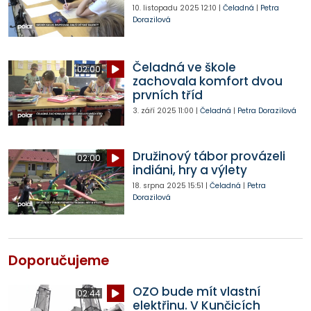
10. listopadu 2025
12:10
|
Čeladná
|
Petra
Dorazilová
Čeladná ve škole
02:00
zachovala komfort dvou
prvních tříd
3. září 2025
11:00
|
Čeladná
|
Petra Dorazilová
Družinový tábor provázeli
02:00
indiáni, hry a výlety
18. srpna 2025
15:51
|
Čeladná
|
Petra
Dorazilová
Doporučujeme
OZO bude mít vlastní
02:44
elektřinu. V Kunčicích