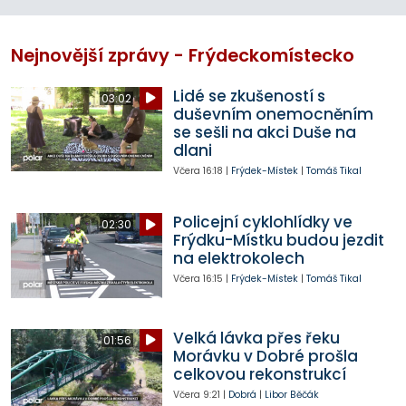
Nejnovější zprávy - Frýdeckomístecko
Lidé se zkušeností s
03:02
duševním onemocněním
se sešli na akci Duše na
dlani
Včera
16:18
|
Frýdek-Místek
|
Tomáš Tikal
Policejní cyklohlídky ve
02:30
Frýdku-Místku budou jezdit
na elektrokolech
Včera
16:15
|
Frýdek-Místek
|
Tomáš Tikal
Velká lávka přes řeku
01:56
Morávku v Dobré prošla
celkovou rekonstrukcí
Včera
9:21
|
Dobrá
|
Libor Běčák