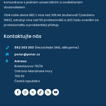
komunikace s jediným univerzálním a osvědčeným
dodavatelem.
Obě naše divize těží z více než 30ti let zkušeností (založeno
1993), sdružují více než 50 profesionálů a drží řadu ocenění za
profesionalitu a proklientský přístup.
Kontaktujte nás
552 303 303
(Nezasílejte SMS, děkujeme)
polar@polar.cz
Adresa:
Boleslavova 710/19
Ostrava-Mariánské Hory
709 00
Česká republika