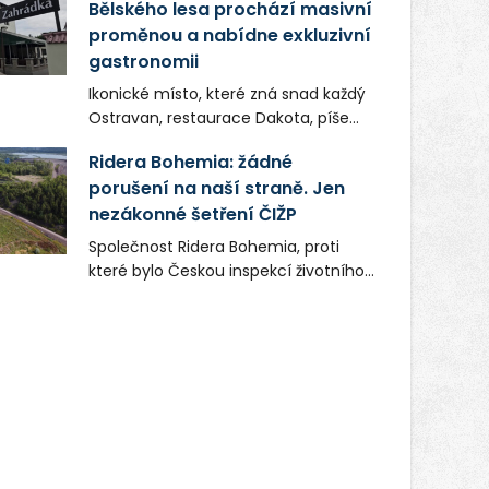
Bělského lesa prochází masivní
proměnou a nabídne exkluzivní
gastronomii
Ikonické místo, které zná snad každý
Ostravan, restaurace Dakota, píše
novou kapitolu. Silná mateřská
Ridera Bohemia: žádné
společnost Dang Investment Group
porušení na naší straně. Jen
s.r.o. investuje do projektu přes 50
nezákonné šetření ČIŽP
milionů korun. Cílem je přinést
Ostravě dva špičkové gastronomické
Společnost Ridera Bohemia, proti
koncepty, které v regionu dosud
které bylo Českou inspekcí životního
chyběly, luxusní středomořskou
prostředí (ČIŽP) čtyři roky vedeno
kuchyni a autentickou asijskou
vykonstruované řízení, při realizaci
gastronomii.
OVS na heřmanické haldě
postupovala v souladu se zákonem a
zadáním státního podniku DIAMO a v
této souvislosti nelze hovořit o
žádném odpadu. Ridera od počátku
označovala řízení ČIŽP za nezákonné
a domáhala se práva na spravedlivý