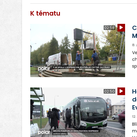
K tématu
C
02:58
M
8.
Ve
ch
sp
e-
uk
in
H
02:50
d
E
12
Bl
mě