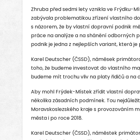
Zhruba před sedmi lety vznikla ve Frýdku-Mí
zabývala problematikou zřízení vlastního do
s názorem, že by vlastní dopravní podnik m
práce na analýze a na shánění odborných po
podnik je jedna z nejlepších variant, která 
Karel Deutscher (ČSSD), náměsek primátora 
toho, že budeme investovat do vlastního maj
budeme mít trochu vliv na platy řidičů a na d
Aby mohl Frýdek-Místek zřídit vlastní doprav
několika zásadních podmínek. Tou nejdůležit
Moravskoslezského kraje s provozováním 
města i po roce 2018.
Karel Deutscher (ČSSD), náměstek primátor