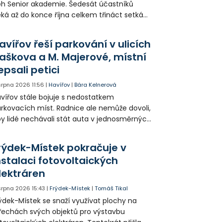
h Senior akademie. Šedesát účastníků
ká až do konce října celkem třináct setkání
ných odborných přednášek i poznávání
sta. Na závěr převezmou úspěšní
avířov řeší parkování v ulicích
solventi certifikáty o absolvování studia a
aškova a M. Majerové, místní
obné dárky.
epsali petici
 srpna 2026
11:56
|
Havířov
|
Bára Kelnerová
vířov stále bojuje s nedostatkem
rkovacích míst. Radnice ale nemůže dovoli,
y lidé nechávali stát auta v jednosměrných
icích, kde nezbývá místo pro průjezd IZS.
tuace se teď řeší v jednom vnitrobloku, kde
rýdek-Místek pokračuje v
 někteří obyvatelé rozhodli sepsat petici.
nstalaci fotovoltaických
lektráren
 srpna 2026
15:43
|
Frýdek-Místek
|
Tomáš Tikal
ýdek-Místek se snaží využívat plochy na
řechách svých objektů pro výstavbu