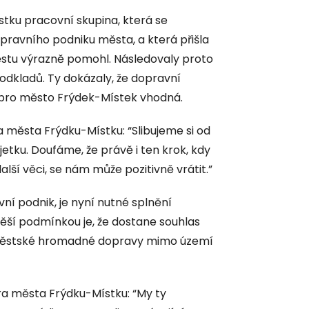
stku pracovní skupina, která se
pravního podniku města, a která přišla
ěstu výrazně pomohl. Následovaly proto
dkladů. Ty dokázaly, že dopravní
je pro město Frýdek-Místek vhodná.
města Frýdku-Místku: “Slibujeme si od
etku. Doufáme, že právě i ten krok, kdy
alší věci, se nám může pozitivně vrátit.”
ní podnik, je nyní nutné splnění
ěší podmínkou je, že dostane souhlas
městské hromadné dopravy mimo území
a města Frýdku-Místku: “My ty