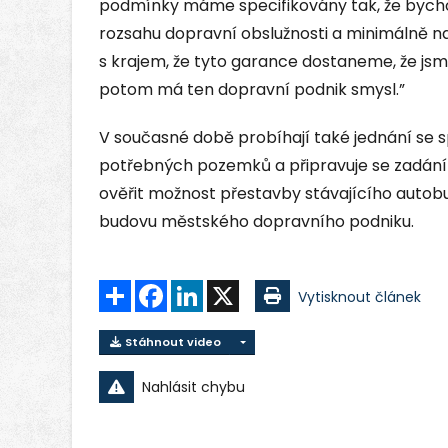
podmínky máme specifikovány tak, že bycho
rozsahu dopravní obslužnosti a minimálně n
s krajem, že tyto garance dostaneme, že jsm
potom má ten dopravní podnik smysl.”
V současné době probíhají také jednání se 
potřebných pozemků a připravuje se zadání 
ověřit možnost přestavby stávajícího autob
budovu městského dopravního podniku.
Sdílet
Facebook
LinkedIn
X
Vytisknout článek
Stáhnout video
Nahlásit chybu