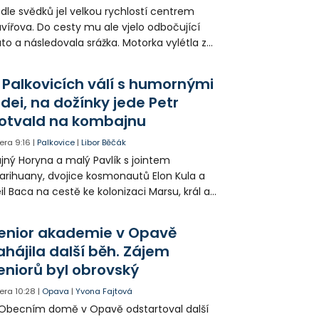
dle svědků jel velkou rychlostí centrem
vířova. Do cesty mu ale vjelo odbočující
to a následovala srážka. Motorka vylétla ze
lnice, prorazila zábradlí a stroj skončil na
odníku. Motorkář utrpěl velmi vážná
 Palkovicích válí s humornými
anění a byl letecky přepraven do
idei, na dožínky jede Petr
emocnice.
otvald na kombajnu
era
9:16
|
Palkovice
|
Libor Běčák
jný Horyna a malý Pavlík s jointem
rihuany, dvojice kosmonautů Elon Kula a
il Baca na cestě ke kolonizaci Marsu, král a
šek a mnoho dalších postav už při
opagaci Palkovic ztvárnili starosta Radim
enior akademie v Opavě
ča a místostarosta David Kula.
ahájila další běh. Zájem
eniorů byl obrovský
era
10:28
|
Opava
|
Yvona Fajtová
Obecním domě v Opavě odstartoval další