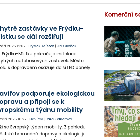
Komerční s
hytré zastávky ve Frýdku-
ístku se dál rozšiřují
 září 2025
12:02
|
Frýdek-Místek
|
Jiří Cileček
 Frýdku-Místku pokračuje instalace
ytrých autobusových zastávek. Město
olu s dopravcem osazuje další LED panely a
paperové zastávky, které cestujícím
0
azují aktuální odjezdy i mimořádné
formace.
avířov podporuje ekologickou
opravu a připojí se k
vropskému týdnu mobility
. září 2025
10:22
|
Havířov
|
Bára Kelnerová
íží se Evropský týden mobility. Z pohledu
stské hromadné dopravy a ekologie je