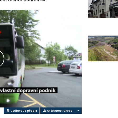
řehrát
ideo
Stáhnout přepis
Stáhnout video