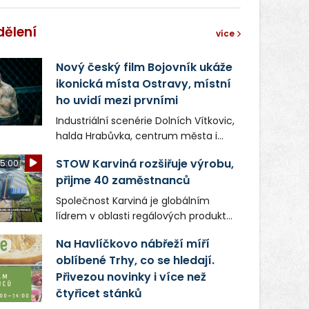
dělení
více
Nový český film Bojovník ukáže
ikonická místa Ostravy, místní
ho uvidí mezi prvními
Industriální scenérie Dolních Vítkovic,
halda Hrabůvka, centrum města i
další ikonická místa Ostravy se objeví
STOW Karviná rozšiřuje výrobu,
5:00
v novém filmu Bojovník, který vstoupí
přijme 40 zaměstnanců
do kin už 13. srpna. Režiséři Vojtěch
Frič a Tomáš Dianiška si
Společnost Karviná je globálním
moravskoslezskou metropoli
lídrem v oblasti regálových produktů
nevybrali náhodou – její syrová
a systémů, stabilním
atmosféra se stala přirozenou
Na Havlíčkovo nábřeží míří
zaměstnavatelem na Karvinsku a
součástí příběhu bývalého
oblíbené Trhy, co se hledají.
firmou s obrovským potenciálem.
boxerského šampiona Hoffa (Milan
Přivezou novinky i více než
Ondrík), jenž se po letech vrací do
čtyřicet stánků
světa vrcholových zápasů, tentokrát