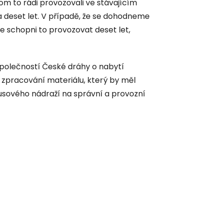
m to rádi provozovali ve stávajícím
a deset let. V případě, že se dohodneme
e schopni to provozovat deset let,
společností České dráhy o nabytí
zpracování materiálu, který by měl
usového nádraží na správní a provozní