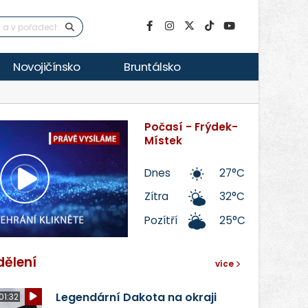
Novojičínsko
Bruntálsko
Počasí - Frýdek-
Místek
Dnes
27°C
Přehrát
Zítra
32°C
Pozítří
25°C
video
dělení
více
Legendární Dakota na okraji
01:32