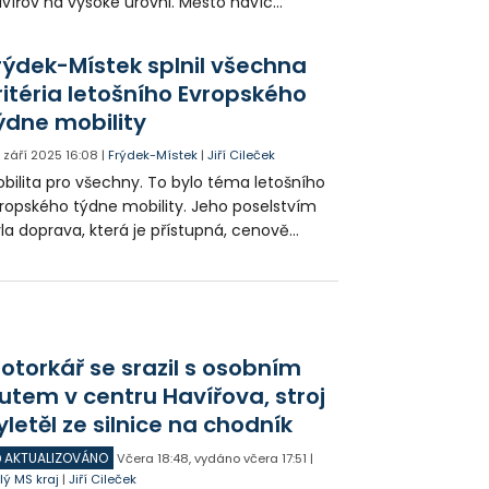
vířov na vysoké úrovni. Město navíc
dporuje i sdílená kola jako alternativu k
tům. Na 16. září je připraven program na
rýdek-Místek splnil všechna
městí Republiky.
ritéria letošního Evropského
ýdne mobility
. září 2025
16:08
|
Frýdek-Místek
|
Jiří Cileček
bilita pro všechny. To bylo téma letošního
ropského týdne mobility. Jeho poselstvím
la doprava, která je přístupná, cenově
ijatelná, bezpečná a udržitelná. Frýdek-
stek všechna tato kritéria splňuje a stále
acuje na rozvoji mobility dostupné pro
echny.
otorkář se srazil s osobním
utem v centru Havířova, stroj
yletěl ze silnice na chodník
AKTUALIZOVÁNO
Včera
18:48
,
vydáno včera
17:51
|
lý MS kraj
|
Jiří Cileček