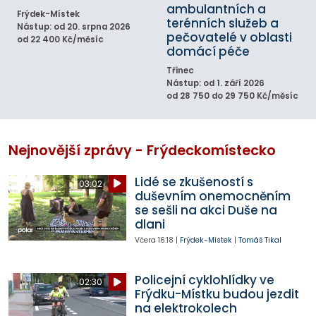
ambulantních a
Frýdek-Místek
terénních služeb a
Nástup: od 20. srpna 2026
pečovatelé v oblasti
od 22 400 Kč/měsíc
domácí péče
Třinec
Nástup: od 1. září 2026
od 28 750 do 29 750 Kč/měsíc
Nejnovější zprávy - Frýdeckomístecko
Lidé se zkušeností s
03:02
duševním onemocněním
se sešli na akci Duše na
dlani
Včera
16:18
|
Frýdek-Místek
|
Tomáš Tikal
Policejní cyklohlídky ve
02:30
Frýdku-Místku budou jezdit
na elektrokolech