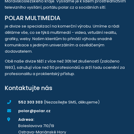
Moravskoslezského kraje. Vysíláme je k lidem prostřednictvím
televizního vysílání, portálu polar.cz a sociálních sítí.
POLAR MULTIMEDIA
je divize se specializací na komerční výrobu. Umíme a rádi
děláme vše, co se týká multimedií - videa, virtuální realitu,
grafiky, weby. Našim klientům to přináší výhodu snadné
komunikace s jediným univerzálním a osvědčeným
dodavatelem.
Obě naše divize těží z více než 30ti let zkušeností (založeno
1993), sdružují více než 50 profesionálů a drží řadu ocenění za
profesionalitu a proklientský přístup.
Kontaktujte nás
552 303 303
(Nezasílejte SMS, děkujeme)
polar@polar.cz
Adresa:
Boleslavova 710/19
Ostrava-Mariánské Hory