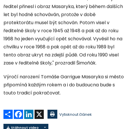
ředitel přinesl i obraz Masaryka, který během dalších
let byl hodně schováván, protože v době
protektorátu musel být schován. Potom visel v
ředitelně školy v roce 1945 až 1948 a pak až do roku
1968 ho jeden vyučující opět schovával. Vyvěsil ho na
chvilku v roce 1968 a pak opět až do roku 1989 byl
tento obraz ukryt na zdejší půdě. Od roku 1990 visel
zase v ředitelně školy," prozradil Šimoňák.
Výročí narození Tomáše Garrigue Masaryka si město
připomíná každým rokem a i do budoucna bude s
touto tradicí pokračovat.
Sdílet
Facebook
LinkedIn
X
Vytisknout článek
Stáhnout video