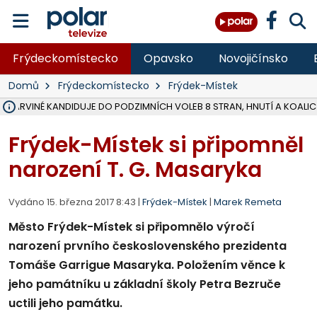
Frýdeckomístecko
Opavsko
Novojičínsko
Domů
Frýdeckomístecko
Frýdek-Místek
V KARVINÉ KANDIDUJE DO PODZIMNÍCH VOLEB 8 STRAN, HNUTÍ A KOALIC
ŠEST JEDNOTEK HASIČŮ ZASAHOVALO U POŽÁRU STRNIŠTĚ VE VĚT
HOŘELO NA DVOU HEKTARECH A ZNIČENO BYLO 35 BALÍKŮ SLÁMY, I
KARVINÁ ZNÁ BUDOUCÍ PODOBU AREÁLU LODIČKY V PARKU BOŽEN
MORAVSKOSLEZŠTÍ POLICISTÉ ODHALILI MEZINÁRODNÍ GANG PODVO
LÁKALI LIDI NA ZISKY Z KRYPTOMĚN, INFO A VIDEO NA POLAR.CZ
MINISTESTVO ŽIVOTNÍHO PROSTŘEDÍ PŘEVZALO VYŠETŘOVÁNÍ KAU
A ROZHODLO, ŽE VINÍK ZA ŠKODY PO ZAVEZENÍ TUNAMI ODPADU NE
EVROPSKÝ ŽALOBCE V OSTRAVĚ ŽALUJE 5 LIDÍ A FIRMU ZA PODVODY 
SLEZSKÁ OSTRAVA PŘIPRAVUJE PROJEKTOVOU DOKUMENTACI PRO 
FRÝDEK-MÍSTEK DOKONČIL STAVBU VOLNOČASOVÉHO AREÁLU NA RIVI
HNUTÍ ANO V HAVÍŘOVĚ NEZAŘADÍ HEJTMANA JOSEFA BĚLICU NA V
VĚRA PALKOVSKÁ UŽ NEBUDE KANDIDOVAT NA PRIMÁTORKU TŘINCE,
FOTBALISTA LAURI LAINE SE VRACÍ Z BANÍKU OSTRAVA NA PŮL ROK
F-M DOKONČIL PRVNÍ STUPEŇ PROJEKTOVÉ DOKUMENTACE DO
Frýdek-Místek si připomněl
narození T. G. Masaryka
Vydáno 15. března 2017 8:43 |
Frýdek-Místek
|
Marek Remeta
Město Frýdek-Místek si připomnělo výročí
narození prvního československého prezidenta
Tomáše Garrigue Masaryka. Položením věnce k
jeho památníku u základní školy Petra Bezruče
uctili jeho památku.