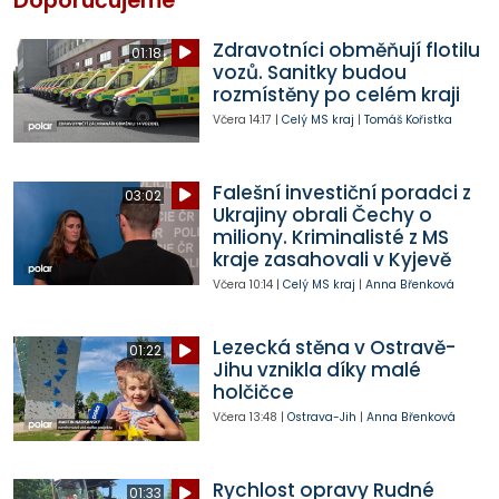
Doporučujeme
Zdravotníci obměňují flotilu
01:18
vozů. Sanitky budou
rozmístěny po celém kraji
Včera
14:17
|
Celý MS kraj
|
Tomáš Kořistka
Falešní investiční poradci z
03:02
Ukrajiny obrali Čechy o
miliony. Kriminalisté z MS
kraje zasahovali v Kyjevě
Včera
10:14
|
Celý MS kraj
|
Anna Břenková
Lezecká stěna v Ostravě-
01:22
Jihu vznikla díky malé
holčičce
Včera
13:48
|
Ostrava-Jih
|
Anna Břenková
Rychlost opravy Rudné
01:33