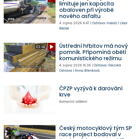
limituje jen kapacita
obaloven při výrobě
nového asfaltu
4. srpna 2026
6:47
|
Ostrava-město
|
Libor
Běčák
Ústřední hřbitov má nový
03:14
pomník. Připomíná oběti
komunistického režimu
4. srpna 2026
16:36
|
Ostrava-Slezská
Ostrava
|
Anna Břenková
ČPZP vyzývá k darování
krve
Komerční sdělení
Český motocyklový tým SP
race project bodoval v