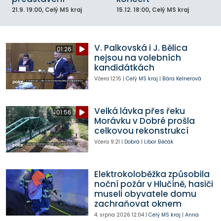
21.9.
19:00
, Celý MS kraj
15.12.
18:00
, Celý MS kraj
V. Palkovská i J. Bělica
01:26
nejsou na volebních
kandidátkách
Včera
12:15
|
Celý MS kraj
|
Bára Kelnerová
Velká lávka přes řeku
01:56
Morávku v Dobré prošla
celkovou rekonstrukcí
Včera
9:21
|
Dobrá
|
Libor Běčák
Elektrokoloběžka způsobila
noční požár v Hlučíně, hasiči
museli obyvatele domu
zachraňovat oknem
4. srpna 2026
12:04
|
Celý MS kraj
|
Anna