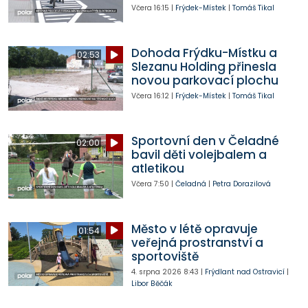
Včera
16:15
|
Frýdek-Místek
|
Tomáš Tikal
Dohoda Frýdku-Místku a
02:53
Slezanu Holding přinesla
novou parkovací plochu
Včera
16:12
|
Frýdek-Místek
|
Tomáš Tikal
Sportovní den v Čeladné
02:00
bavil děti volejbalem a
atletikou
Včera
7:50
|
Čeladná
|
Petra Dorazilová
Město v létě opravuje
01:54
veřejná prostranství a
sportoviště
4. srpna 2026
8:43
|
Frýdlant nad Ostravicí
|
Libor Běčák