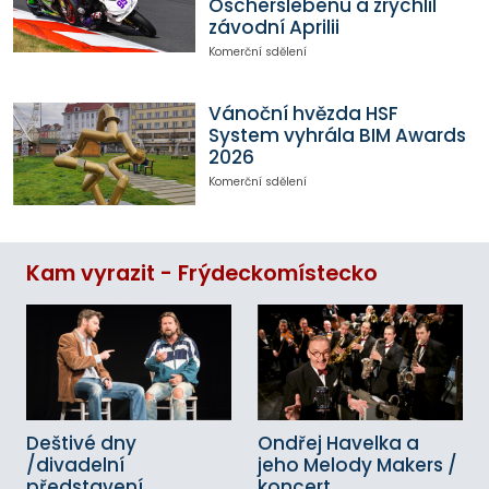
Oscherslebenu a zrychlil
závodní Aprilii
Komerční sdělení
Vánoční hvězda HSF
System vyhrála BIM Awards
2026
Komerční sdělení
Kam vyrazit - Frýdeckomístecko
Deštivé dny
Ondřej Havelka a
/divadelní
jeho Melody Makers /
představení
koncert