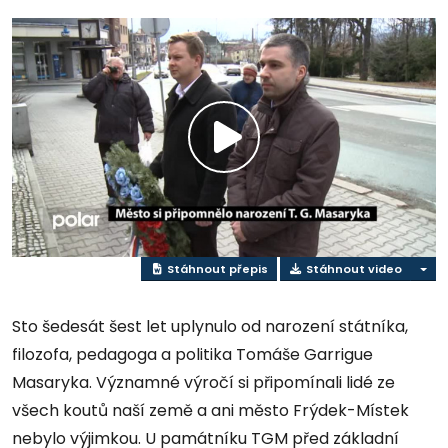
Přehrát
video
Stáhnout přepis
Stáhnout video
Sto šedesát šest let uplynulo od narození státníka,
filozofa, pedagoga a politika Tomáše Garrigue
Masaryka. Významné výročí si připomínali lidé ze
všech koutů naší země a ani město Frýdek-Místek
nebylo výjimkou. U památníku TGM před základní