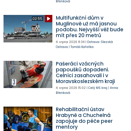
Břenková
Multifunkční dům v
02:55
Muglinově už má jasnou
podobu. Nejvyšší věž bude
mít přes 20 metrů
4. srpna 2026
8:34
|
Ostrava-Slezská
Ostrava
|
Tomáš Kořistka
Pašeráci vzácných
papoušků dopadeni.
Celníci zasahovali i v
Moravskoslezském kraji
4. srpna 2026
15:02
|
Celý MS kraj
|
Anna
Břenková
Rehabilitační ústav
Hrabyně a Chuchelná
zapojuje do péče peer
mentory