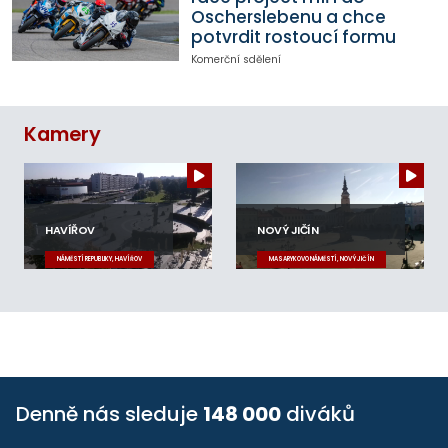
Oscherslebenu a chce
potvrdit rostoucí formu
Komerční sdělení
Kamery
HAVÍŘOV
NOVÝ JIČÍN
NÁMĚSTÍ REPUBLIKY, HAVÍŘOV
MASARYKOVO NÁMĚSTÍ, NOVÝ JIČÍN
Denně nás sleduje
148 000
diváků