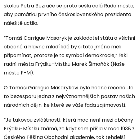
školou Petra Bezruče se proto sešla celá Rada města,
aby památku prvního československého prezidenta
náležitě uctila.
“Tomáš Garrigue Masaryk je zakladatel státu a všichni
občané a hlavně mladí lidé by si toto jméno měli
připomínat, protože je to symbol demokracie,” řekl
radní města Frýdku-Místku Marek Šimoňák (Naše
město F-M).
O Tomáši Garrigue Masarykovi bylo hodně řečeno. Je
to bezesporu jedna z nejvýznamnějších postav našich
národních dějin, ke které se váže řada zajímavostí.
“Je takovou zvláštností, která moc není mezi občany
Frýdku-Místku známá, že když sem přišla v roce 1938 z
Českého Těšína Obchodní akademie, tak tehdejší