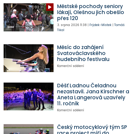
Městské pochody seniory
02:31
lákají, Olešnou jich obešlo
přes 120
3. srpna 2026
11:38
|
Frýdek-Místek
|
Tomáš
Tikal
Měsíc do zahájení
Svatováclavského
hudebního festivalu
Komerční sdělení
Déšť Ladnou Čeladnou
nezastavil. Jana Kirschner a
Aneta Langerová uzavřely
11. ročník
Komerční sdělení
Český motocyklový tým SP
race project míří do