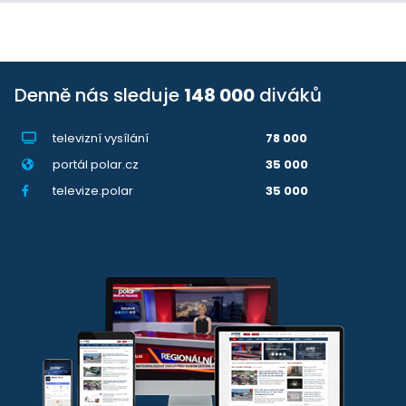
Denně nás sleduje
148 000
diváků
televizní vysílání
78 000
portál polar.cz
35 000
televize.polar
35 000