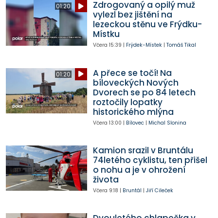
Zdrogovaný a opilý muž
01:20
vylezl bez jištění na
lezeckou stěnu ve Frýdku-
Místku
Včera
15:39
|
Frýdek-Místek
|
Tomáš Tikal
A přece se točí! Na
01:20
bíloveckých Nových
Dvorech se po 84 letech
roztočily lopatky
historického mlýna
Včera
13:00
|
Bílovec
|
Michal Slonina
Kamion srazil v Bruntálu
74letého cyklistu, ten přišel
o nohu a je v ohrožení
života
Včera
9:18
|
Bruntál
|
Jiří Cileček