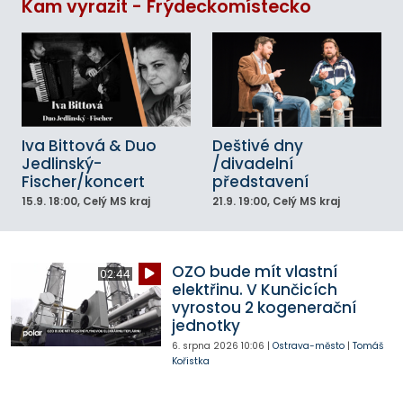
Kam vyrazit - Frýdeckomístecko
Iva Bittová & Duo
Deštivé dny
Jedlinský-
/divadelní
Fischer/koncert
představení
15.9.
18:00
, Celý MS kraj
21.9.
19:00
, Celý MS kraj
OZO bude mít vlastní
02:44
elektřinu. V Kunčicích
vyrostou 2 kogenerační
jednotky
6. srpna 2026
10:06
|
Ostrava-město
|
Tomáš
Kořistka