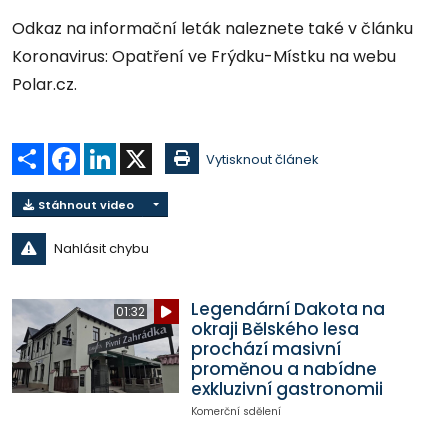
Odkaz na informační leták naleznete také v článku
Koronavirus: Opatření ve Frýdku-Místku na webu
Polar.cz.
Sdílet
Facebook
LinkedIn
X
Vytisknout článek
Stáhnout video
Nahlásit chybu
Legendární Dakota na
01:32
okraji Bělského lesa
prochází masivní
proměnou a nabídne
exkluzivní gastronomii
Komerční sdělení