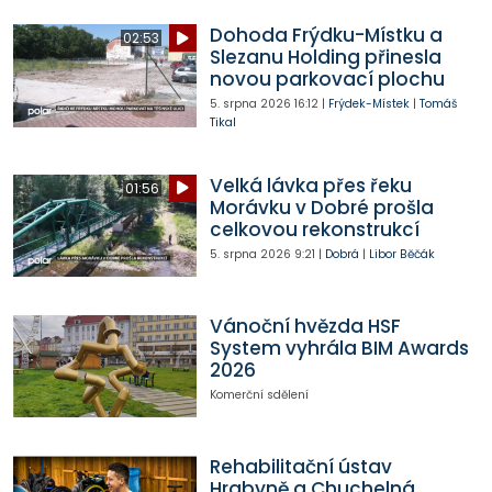
Dohoda Frýdku-Místku a
02:53
Slezanu Holding přinesla
novou parkovací plochu
5. srpna 2026
16:12
|
Frýdek-Místek
|
Tomáš
Tikal
Velká lávka přes řeku
01:56
Morávku v Dobré prošla
celkovou rekonstrukcí
5. srpna 2026
9:21
|
Dobrá
|
Libor Běčák
Vánoční hvězda HSF
System vyhrála BIM Awards
2026
Komerční sdělení
Rehabilitační ústav
Hrabyně a Chuchelná