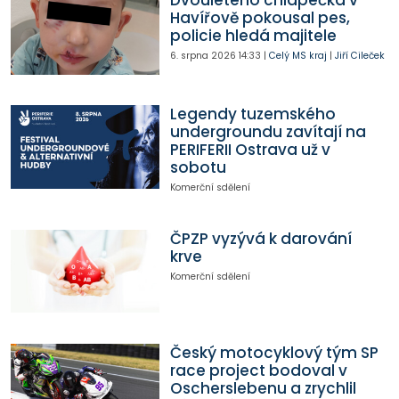
Dvouletého chlapečka v
Havířově pokousal pes,
policie hledá majitele
6. srpna 2026
14:33
|
Celý MS kraj
|
Jiří Cileček
Legendy tuzemského
undergroundu zavítají na
PERIFERII Ostrava už v
sobotu
Komerční sdělení
ČPZP vyzývá k darování
krve
Komerční sdělení
Český motocyklový tým SP
race project bodoval v
Oscherslebenu a zrychlil