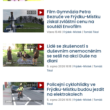
Film Gymnázia Petra
03:03
Bezruče ve Frýdku-Místku
získal zvláštní cenu na
soutěži Envofilm
Včera
15:49
|
Frýdek-Místek
|
Tomáš Tikal
Lidé se zkušeností s
03:02
duševním onemocněním
se sešli na akci Duše na
dlani
5. srpna 2026
16:18
|
Frýdek-Místek
|
Tomáš
Tikal
Policejní cyklohlídky ve
02:30
Frýdku-Místku budou jezdit
na elektrokolech
5. srpna 2026
16:15
|
Frýdek-Místek
|
Tomáš
Tikal