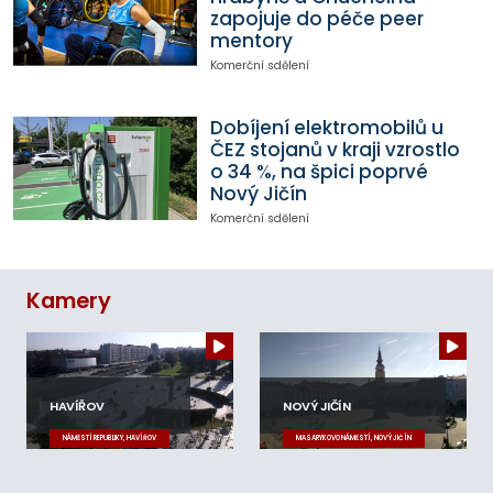
zapojuje do péče peer
mentory
Komerční sdělení
Dobíjení elektromobilů u
ČEZ stojanů v kraji vzrostlo
o 34 %, na špici poprvé
Nový Jičín
Komerční sdělení
Kamery
HAVÍŘOV
NOVÝ JIČÍN
NÁMĚSTÍ REPUBLIKY, HAVÍŘOV
MASARYKOVO NÁMĚSTÍ, NOVÝ JIČÍN