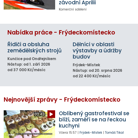
závodní Aprilii
Komerční sdělení
Nabídka práce - Frýdeckomístecko
Řidiči a obsluha
Dělníci v oblasti
zemědělských strojů
výstavby a údržby
budov
Kunčice pod Ondřejníkem
Nástup: od 1. září 2026
Frýdek-Místek
od 37 000 Kč/měsíc
Nástup: od 20. srpna 2026
od 22 400 Kč/měsíc
Nejnovější zprávy - Frýdeckomístecko
Oblíbený gastrofestival se
02:43
blíží, zaměří se na řeckou
kuchyni
Včera
15:57
|
Frýdek-Místek
|
Tomáš Tikal