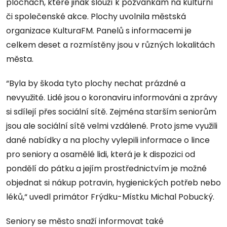
plochách, které jinak slouží k pozvánkám na kulturní
či společenské akce. Plochy uvolnila městská
organizace KulturaFM. Panelů s informacemi je
celkem deset a rozmístěny jsou v různých lokalitách
města.
“Byla by škoda tyto plochy nechat prázdné a
nevyužité. Lidé jsou o koronaviru informováni a zprávy
si sdílejí přes sociální sítě. Zejména starším seniorům
jsou ale sociální sítě velmi vzdálené. Proto jsme využili
dané nabídky a na plochy vylepili informace o lince
pro seniory a osamělé lidi, která je k dispozici od
pondělí do pátku a jejím prostřednictvím je možné
objednat si nákup potravin, hygienických potřeb nebo
léků,“ uvedl primátor Frýdku-Místku Michal Pobucký.
Seniory se město snaží informovat také