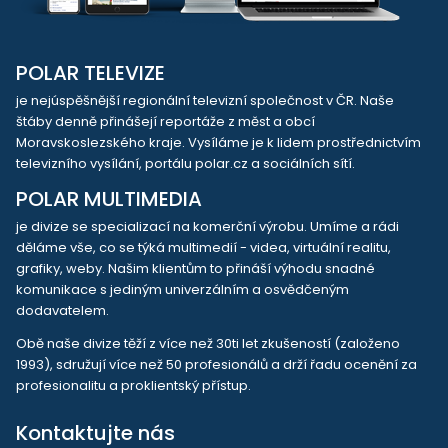
POLAR TELEVIZE
je nejúspěšnější regionální televizní společnost v ČR. Naše
štáby denně přinášejí reportáže z měst a obcí
Moravskoslezského kraje. Vysíláme je k lidem prostřednictvím
televizního vysílání, portálu polar.cz a sociálních sítí.
POLAR MULTIMEDIA
je divize se specializací na komerční výrobu. Umíme a rádi
děláme vše, co se týká multimedií - videa, virtuální realitu,
grafiky, weby. Našim klientům to přináší výhodu snadné
komunikace s jediným univerzálním a osvědčeným
dodavatelem.
Obě naše divize těží z více než 30ti let zkušeností (založeno
1993), sdružují více než 50 profesionálů a drží řadu ocenění za
profesionalitu a proklientský přístup.
Kontaktujte nás