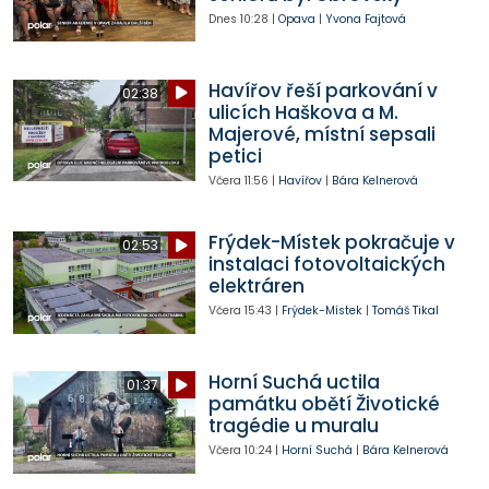
Dnes
10:28
|
Opava
|
Yvona Fajtová
Havířov řeší parkování v
02:38
ulicích Haškova a M.
Majerové, místní sepsali
petici
Včera
11:56
|
Havířov
|
Bára Kelnerová
Frýdek-Místek pokračuje v
02:53
instalaci fotovoltaických
elektráren
Včera
15:43
|
Frýdek-Místek
|
Tomáš Tikal
Horní Suchá uctila
01:37
památku obětí Životické
tragédie u muralu
Včera
10:24
|
Horní Suchá
|
Bára Kelnerová