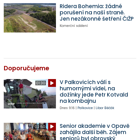
Ridera Bohemia: žádné
porušení na naší straně.
Jen nezákonné šetření ČIŽP
Komerční sdělení
Doporučujeme
V Palkovicích válí s
01:30
humornými videi, na
dožínky jede Petr Kotvald
na kombajnu
Dnes
9:16
|
Palkovice
|
Libor Běčák
Senior akademie v Opavě
02:50
zahájila další běh. Zájem
seniorů byl obrovský