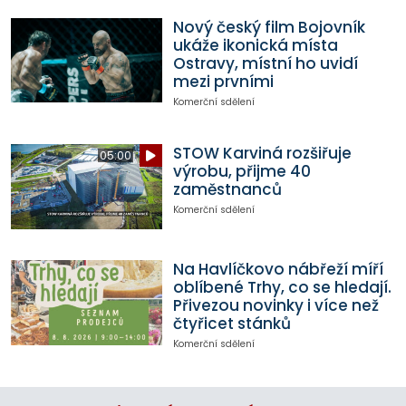
Nový český film Bojovník
ukáže ikonická místa
Ostravy, místní ho uvidí
mezi prvními
Komerční sdělení
STOW Karviná rozšiřuje
05:00
výrobu, přijme 40
zaměstnanců
Komerční sdělení
Na Havlíčkovo nábřeží míří
oblíbené Trhy, co se hledají.
Přivezou novinky i více než
čtyřicet stánků
Komerční sdělení