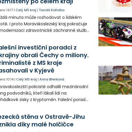
ozmístěny po celém kraji
era
14:17
|
Celý MS kraj
|
Tomáš Kořistka
ždá minuta může rozhodovat o lidském
votě. I proto Moravskoslezský kraj pokračuje
modernizaci zdravotnické záchranné služby
do provozu nyní zamířilo 14 nových sanitek
bavených nejmodernější technikou.
alešní investiční poradci z
krajiny obrali Čechy o miliony.
riminalisté z MS kraje
asahovali v Kyjevě
era
10:14
|
Celý MS kraj
|
Anna Břenková
ravskoslezští policisté odhalili mezinárodní
ng podvodníků, kteří lákali lidi na
hádkové zisky z kryptoměn. Falešní poradci
lámanou češtinou volali obětem z
rajinského call centra a připravili Čechy o
ezecká stěna v Ostravě-Jihu
sítky až stovky milionů korun. Na padesátce
znikla díky malé holčičce
movních prohlídek v Kyjevě se podíleli i
ští vyšetřovatelé.