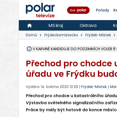
Pořady
R
MS kraj
Ostrava
K
Domů
Frýdeckomístecko
Frýdek-Místek
V KARVINÉ KANDIDUJE DO PODZIMNÍCH VOLEB 8 
ŠEST JEDNOTEK HASIČŮ ZASAHOVALO U POŽÁRU
HOŘELO NA DVOU HEKTARECH A ZNIČENO BYLO 3
KARVINÁ ZNÁ BUDOUCÍ PODOBU AREÁLU LODIČ
MORAVSKOSLEZŠTÍ POLICISTÉ ODHALILI MEZINÁ
LÁKALI LIDI NA ZISKY Z KRYPTOMĚN, INFO A VIDE
MINISTESTVO ŽIVOTNÍHO PROSTŘEDÍ PŘEVZALO
A ROZHODLO, ŽE VINÍK ZA ŠKODY PO ZAVEZENÍ 
EVROPSKÝ ŽALOBCE V OSTRAVĚ ŽALUJE 5 LIDÍ A
SLEZSKÁ OSTRAVA PŘIPRAVUJE PROJEKTOVOU D
FRÝDEK-MÍSTEK DOKONČIL STAVBU VOLNOČASOVÉ
HNUTÍ ANO V HAVÍŘOVĚ NEZAŘADÍ HEJTMANA JO
VĚRA PALKOVSKÁ UŽ NEBUDE KANDIDOVAT NA PR
FOTBALISTA LAURI LAINE SE VRACÍ Z BANÍKU OS
F-M DOKONČIL PRVNÍ STUPEŇ PROJEKTOVÉ
Přechod pro chodce u
úřadu ve Frýdku budo
Vydáno 14. května 2020 12:29 |
Frýdek-Místek
|
Mar
Přechod pro chodce u katastrálního úřadu
Výstavba světelného signalizačního zaříze
Práce by měly být hotové do konce měsíc