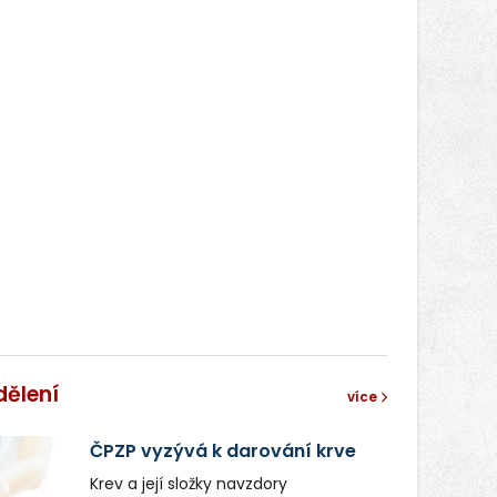
dělení
více
ČPZP vyzývá k darování krve
Krev a její složky navzdory