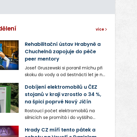
dělení
více
Rehabilitační ústav Hrabyně a
Chuchelná zapojuje do péče
peer mentory
Josef Gruszewski si poranil míchu při
skoku do vody a od šestnácti let je na
invalidním vozíku. Teď jako peer
Dobíjení elektromobilů u ČEZ
mentor České asociace paraplegiků
stojanů v kraji vzrostlo o 34 %,
CZEPA předává své zkušenosti lidem,
na špici poprvé Nový Jičín
kteří se dostali do podobné situace. K
co největší samostatnosti pomáhá
Rostoucí počet elektromobilů na
také pacientům hrabyňského
silnicích se promítá i do vyššího
rehabilitačního ústavu.
využívání dobíjecí infrastruktury v
Hrady CZ míří tento pátek a
Moravskoslezském kraji. Ve srovnání