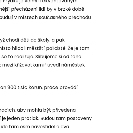
ve Frýdku je velmi frekventovaným
ější přecházení lidí by v brzké době
 budují v místech současného přechodu
dyž chodí děti do školy, a pak
sto hlídali městští policisté. Že je tam
se to realizuje. Slibujeme si od toho
z mezi křižovatkami,” uvedl náměstek
ion 800 tisíc korun. práce provádí
racích, aby mohla být přivedena
 je jeden protlak. Budou tam postaveny
, bude tam osm návěstidel a dva