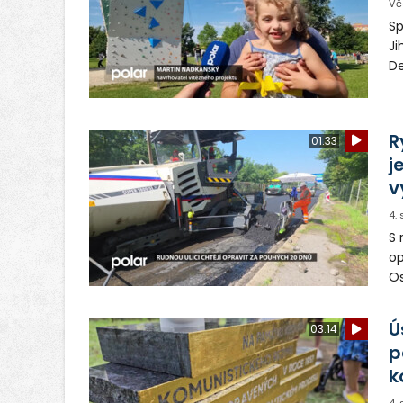
Vč
Sp
Ji
De
pa
ob
vy
R
01:33
j
v
4.
S 
op
Os
op
Ú
03:14
p
k