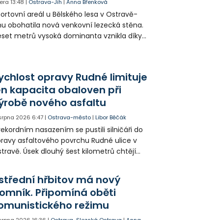
era
13:48
|
Ostrava-Jih
|
Anna Břenková
ortovní areál u Bělského lesa v Ostravě-
hu obohatila nová venkovní lezecká stěna.
set metrů vysoká dominanta vznikla díky
rticipativnímu rozpočtu a místním
yvatelům nabízí volně přístupné sportovní
žití.
ychlost opravy Rudné limituje
en kapacita obaloven při
ýrobě nového asfaltu
 srpna 2026
6:47
|
Ostrava-město
|
Libor Běčák
rekordním nasazením se pustili silničáři do
ravy asfaltového povrchu Rudné ulice v
travě. Úsek dlouhý šest kilometrů chtějí
ravit během 20 dnů.
střední hřbitov má nový
omník. Připomíná oběti
omunistického režimu