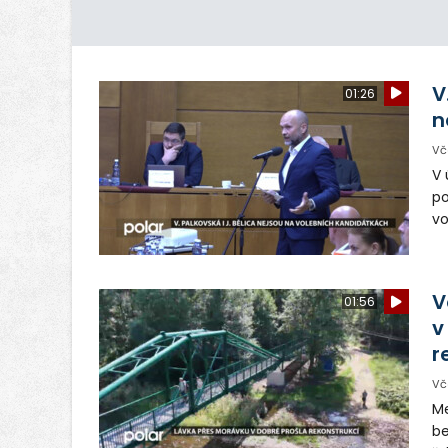
V
01:26
n
Vč
V 
po
vo
Vě
Tř
hn
V
01:56
v
r
Vč
Me
be