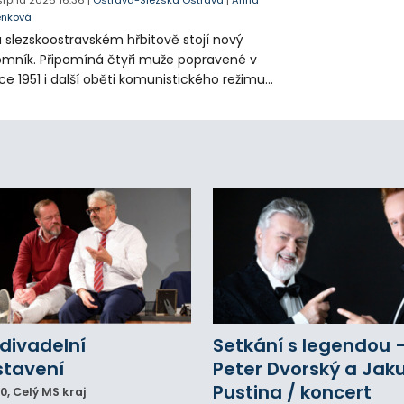
 srpna 2026
16:36
|
Ostrava-Slezská Ostrava
|
Anna
enková
 slezskoostravském hřbitově stojí nový
mník. Připomíná čtyři muže popravené v
ce 1951 i další oběti komunistického režimu.
sto uložení jejich ostatků zůstalo příbuzným
ajeno přes sedmdesát let.
divadelní
Setkání s legendou 
stavení
Peter Dvorský a Jak
Pustina / koncert
00
, Celý MS kraj