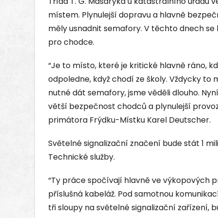
Třída T. G. Masaryka u katastrálního úřadu 
místem. Plynulejší dopravu a hlavně bezpečn
měly usnadnit semafory. V těchto dnech se
pro chodce.
“Je to místo, které je kritické hlavně ráno, k
odpoledne, když chodí ze školy. Vždycky to mí
nutné dát semafory, jsme věděli dlouho. Nyní 
větší bezpečnost chodců a plynulejší provo
primátora Frýdku-Místku Karel Deutscher.
Světelné signalizační značení bude stát 1 mil
Technické služby.
“Ty práce spočívají hlavně ve výkopových p
příslušná kabeláž. Pod samotnou komunikací
tři sloupy na světelné signalizační zařízení