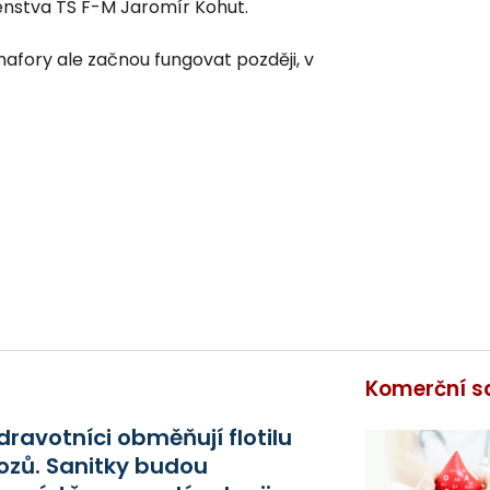
enstva TS F-M Jaromír Kohut.
fory ale začnou fungovat později, v
Komerční s
dravotníci obměňují flotilu
ozů. Sanitky budou