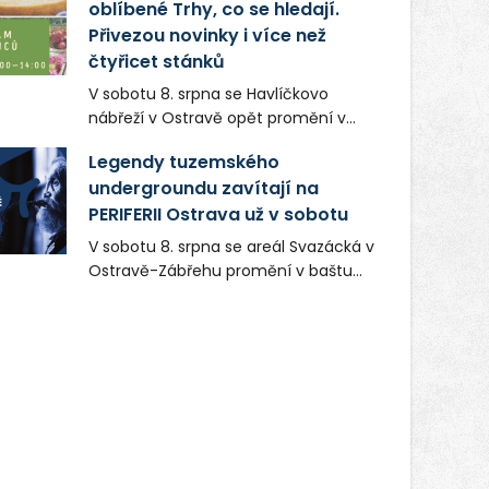
oblíbené Trhy, co se hledají.
Přivezou novinky i více než
čtyřicet stánků
V sobotu 8. srpna se Havlíčkovo
nábřeží v Ostravě opět promění v
místo plné vůní, chutí a poctivých
Legendy tuzemského
lokálních výrobků. Trhy, co se hledají
undergroundu zavítají na
tentokrát nabídnou více než čtyřicet
PERIFERII Ostrava už v sobotu
pečlivě vybraných stánků s kvalitní
gastronomií, farmářskými produkty,
V sobotu 8. srpna se areál Svazácká v
designem i řemeslnou tvorbou.
Ostravě-Zábřehu promění v baštu
Návštěvníci se mohou těšit nejen na
undergroundové a alternativní
oblíbené stálice, ale také na řadu
hudby. Uskuteční se zde totiž první
novinek, které v Ostravě běžně
ročník festivalu PERIFERIE Ostrava.
nepotkají.
Brány areálu se otevřou půlhodinu po
poledni, na příchozí čekají koncerty,
autorská čtení a rozhovory.
Vstupenky v ceně 450 Kč jsou v
prodeji.