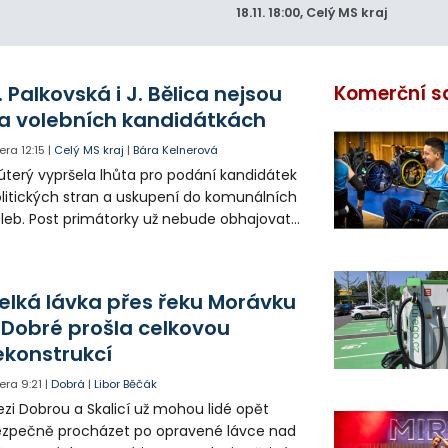
18.11.
18:00
, Celý MS kraj
. Palkovská i J. Bělica nejsou
Komerční s
a volebních kandidátkách
era
12:15
|
Celý MS kraj
|
Bára Kelnerová
úterý vypršela lhůta pro podání kandidátek
litických stran a uskupení do komunálních
leb. Post primátorky už nebude obhajovat
ra Palkovská za sdružení Osobnosti pro
inec. V Havířově nebude na kandidátce
utí ANO radní a hejtman Josef Bělica.
elká lávka přes řeku Morávku
 Dobré prošla celkovou
ekonstrukcí
era
9:21
|
Dobrá
|
Libor Běčák
zi Dobrou a Skalicí už mohou lidé opět
zpečně procházet po opravené lávce nad