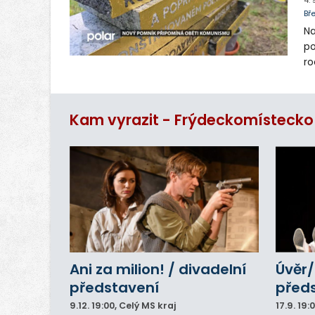
4.
Bř
Na
po
ro
Mí
ut
Kam vyrazit - Frýdeckomístecko
Ani za milion! / divadelní
Úvěr/
představení
před
9.12.
19:00
, Celý MS kraj
17.9.
19: