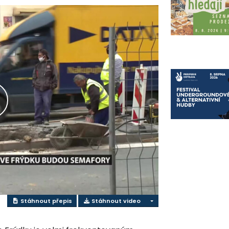
řehrát
ideo
Stáhnout přepis
Stáhnout video