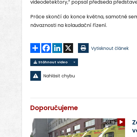
videodetektory,” popsal předseda představ
Práce skončí do konce května, samotné sema
návaznosti na kolaudační řízení.
Sdílet
Facebook
LinkedIn
X
Vytisknout článek
Stáhnout video
Nahlásit chybu
Doporučujeme
Z
01:18
v