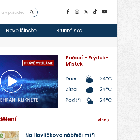
Novojičínsko
Bruntálsko
Počasí - Frýdek-
Místek
Dnes
34°C
Přehrát
Zítra
24°C
Pozítří
24°C
video
dělení
více
Na Havlíčkovo nábřeží míří