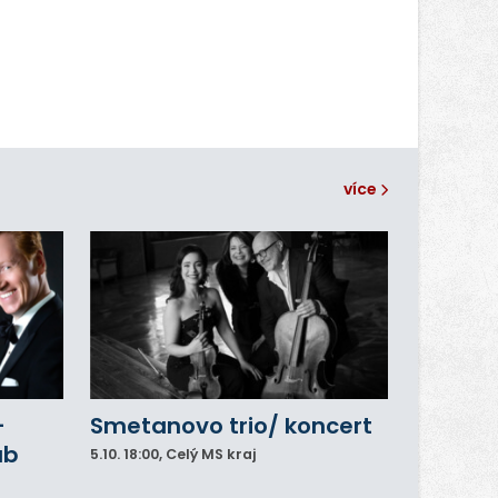
více
–
Smetanovo trio/ koncert
ub
5.10.
18:00
, Celý MS kraj