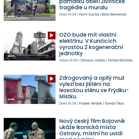
památku obětí Životické
tragédie u muralu
Dnes
10:24
|
Horní Suchá
|
Bára Kelnerová
OZO bude mít vlastní
02:44
elektřinu. V Kunčicích
vyrostou 2 kogenerační
jednotky
Včera
10:06
|
Ostrava-město
|
Tomáš Kořistka
Zdrogovaný a opilý muž
01:20
vylezl bez jištění na
lezeckou stěnu ve Frýdku-
Místku
Dnes
15:39
|
Frýdek-Místek
|
Tomáš Tikal
Nový český film Bojovník
ukáže ikonická místa
Ostravy, místní ho uvidí