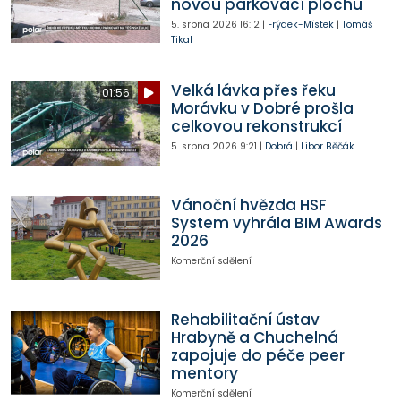
novou parkovací plochu
5. srpna 2026
16:12
|
Frýdek-Místek
|
Tomáš
Tikal
Velká lávka přes řeku
01:56
Morávku v Dobré prošla
celkovou rekonstrukcí
5. srpna 2026
9:21
|
Dobrá
|
Libor Běčák
Vánoční hvězda HSF
System vyhrála BIM Awards
2026
Komerční sdělení
Rehabilitační ústav
Hrabyně a Chuchelná
zapojuje do péče peer
mentory
Komerční sdělení