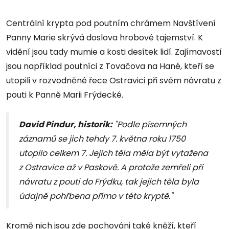
Centrální krypta pod poutním chrámem Navštívení
Panny Marie skrývá doslova hrobové tajemství. K
vidění jsou tady mumie a kosti desítek lidí. Zajímavostí
jsou například poutníci z Tovačova na Hané, kteří se
utopili v rozvodněné řece Ostravici při svém návratu z
pouti k Panně Marii Frýdecké.
David Pindur, historik:
"Podle písemných
záznamů se jich tehdy 7. května roku 1750
utopilo celkem 7. Jejich těla měla být vytažena
z Ostravice až v Paskově. A protože zemřeli při
návratu z pouti do Frýdku, tak jejich těla byla
údajně pohřbena přímo v této kryptě."
Kromě nich jsou zde pochováni také kněží, kteří