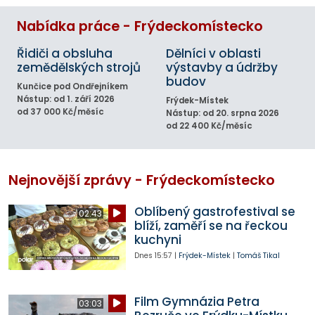
Nabídka práce - Frýdeckomístecko
Řidiči a obsluha
Dělníci v oblasti
zemědělských strojů
výstavby a údržby
budov
Kunčice pod Ondřejníkem
Nástup: od 1. září 2026
Frýdek-Místek
od 37 000 Kč/měsíc
Nástup: od 20. srpna 2026
od 22 400 Kč/měsíc
Nejnovější zprávy - Frýdeckomístecko
Oblíbený gastrofestival se
02:43
blíží, zaměří se na řeckou
kuchyni
Dnes
15:57
|
Frýdek-Místek
|
Tomáš Tikal
Film Gymnázia Petra
03:03