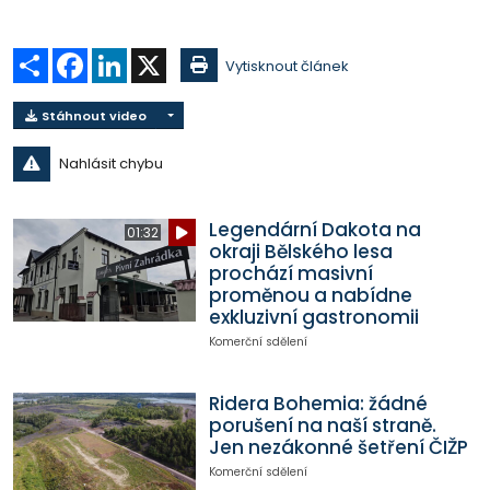
Sdílet
Facebook
LinkedIn
X
Vytisknout článek
Stáhnout video
Nahlásit chybu
Legendární Dakota na
01:32
okraji Bělského lesa
prochází masivní
proměnou a nabídne
exkluzivní gastronomii
Komerční sdělení
Ridera Bohemia: žádné
porušení na naší straně.
Jen nezákonné šetření ČIŽP
Komerční sdělení