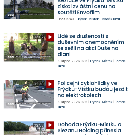
Bezruče ve Frýdku-Místku
získal zvláštní cenu na
soutěži Envofilm
Dnes
15:49
|
Frýdek-Místek
|
Tomáš Tikal
Lidé se zkušeností s
03:02
duševním onemocněním
se sešli na akci Duše na
dlani
5. srpna 2026
16:18
|
Frýdek-Místek
|
Tomáš
Tikal
Policejní cyklohlídky ve
02:30
Frýdku-Místku budou jezdit
na elektrokolech
5. srpna 2026
16:15
|
Frýdek-Místek
|
Tomáš
Tikal
Dohoda Frýdku-Místku a
02:53
Slezanu Holding přinesla