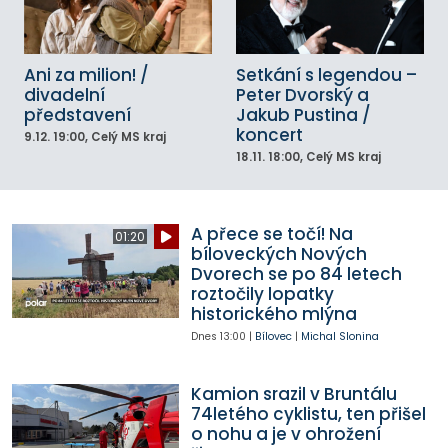
Ani za milion! /
Setkání s legendou –
divadelní
Peter Dvorský a
představení
Jakub Pustina /
koncert
9.12.
19:00
, Celý MS kraj
18.11.
18:00
, Celý MS kraj
A přece se točí! Na
01:20
bíloveckých Nových
Dvorech se po 84 letech
roztočily lopatky
historického mlýna
Dnes
13:00
|
Bílovec
|
Michal Slonina
Kamion srazil v Bruntálu
74letého cyklistu, ten přišel
o nohu a je v ohrožení