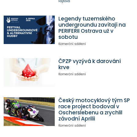
Fajtová
Legendy tuzemského
undergroundu zavítají na
PERIFERII Ostrava už v
sobotu
Komerční sdělení
ČPZP vyzývá k darování
krve
Komerční sdělení
Český motocyklový tým SP
race project bodoval v
Oscherslebenu a zrychlil
závodní Aprilii
Komerční sdělení