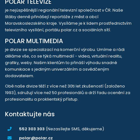
POLAR TELEVIZE
je nejúspěšnější regionální televizní společnost v ČR. Naše
štáby denně přinášejí reportáže z měst a obcí
Moravskoslezského kraje. Vysíláme je k lidem prostřednictvím
televizního vysílání, portálu polar.cz a sociálních sítí.
POLAR MULTIMEDIA
je divize se specializací na komerční výrobu. Umíme a rádi
děláme vše, co se týká multimedií - videa, virtuální realitu,
grafiky, weby. Našim klientům to přináší výhodu snadné
komunikace s jediným univerzálním a osvědčeným
dodavatelem.
Obě naše divize těží z více než 30ti let zkušeností (založeno
1993), sdružují více než 50 profesionálů a drží řadu ocenění za
profesionalitu a proklientský přístup.
Kontaktujte nás
552 303 303
(Nezasílejte SMS, děkujeme)
polar@polar.cz