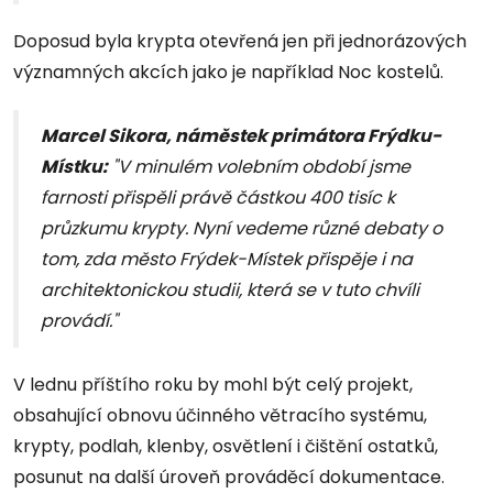
Doposud byla krypta otevřená jen při jednorázových
významných akcích jako je například Noc kostelů.
Marcel Sikora, náměstek primátora Frýdku-
Místku:
"V minulém volebním období jsme
farnosti přispěli právě částkou 400 tisíc k
průzkumu krypty. Nyní vedeme různé debaty o
tom, zda město Frýdek-Místek přispěje i na
architektonickou studii, která se v tuto chvíli
provádí."
V lednu příštího roku by mohl být celý projekt,
obsahující obnovu účinného větracího systému,
krypty, podlah, klenby, osvětlení i čištění ostatků,
posunut na další úroveň prováděcí dokumentace.