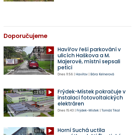
Doporučujeme
Havířov řeší parkování v
02:38
ulicích Haškova a M.
Majerové, místní sepsali
petici
Dnes
11:56
|
Havířov
|
Bára Kelnerová
Frýdek-Místek pokračuje v
02:53
instalaci fotovoltaických
elektráren
Dnes
15:43
|
Frýdek-Místek
|
Tomáš Tikal
Horní Suchá uctila
01:37