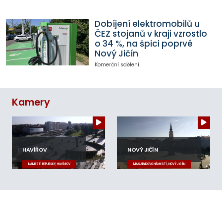
Dobíjení elektromobilů u
ČEZ stojanů v kraji vzrostlo
o 34 %, na špici poprvé
Nový Jičín
Komerční sdělení
Kamery
HAVÍŘOV
NOVÝ JIČÍN
NÁMĚSTÍ REPUBLIKY, HAVÍŘOV
MASARYKOVO NÁMĚSTÍ, NOVÝ JIČÍN