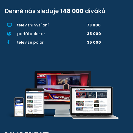
Denně nás sleduje
148 000
diváků
televizní vysílání
78 000
portál polar.cz
35 000
televize.polar
35 000