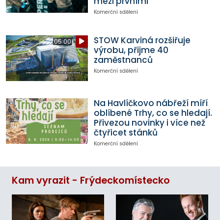
mezi prvními
Komerční sdělení
STOW Karviná rozšiřuje
05:00
výrobu, přijme 40
zaměstnanců
Komerční sdělení
Na Havlíčkovo nábřeží míří
oblíbené Trhy, co se hledají.
Přivezou novinky i více než
čtyřicet stánků
Komerční sdělení
Kam vyrazit - Frýdeckomístecko