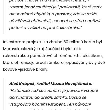
přivítat v novém návštěvnickém centru, v
zázemí, jehož součástí je i parkoviště, které tady
dlouhodobě chybělo, a prostory, kde se může
návštěvník občerstvit, schovat se před nepřízní
počasí a vyčkat na prohlídku zámku.”
Investorem projektu za zhruba 50 milionů korun byl
Moravskoslezský kraj. Součástí byla také
rekonstrukce památkově chráněné zdi s plastikami,
která ohraničuje areál zámku, a repasovány byly dvě
kovové vjezdové brány.
Aleš Knápek, ředitel Muzea Novojičínska:
“Historická zeď se sochami je původní vstupní
dominantou do areálu zámku. Dosud se
vstupovalo bočním vstupem. Ten původní