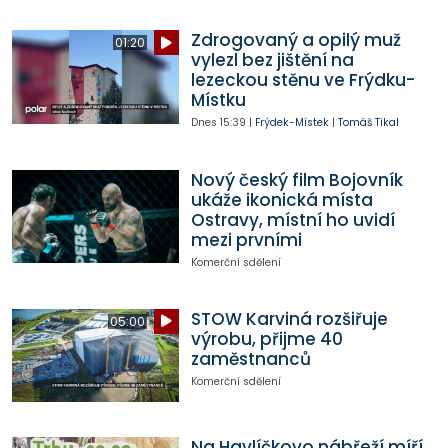
Zdrogovaný a opilý muž
01:20
vylezl bez jištění na
lezeckou stěnu ve Frýdku-
Místku
Dnes
15:39
|
Frýdek-Místek
|
Tomáš Tikal
Nový český film Bojovník
ukáže ikonická místa
Ostravy, místní ho uvidí
mezi prvními
Komerční sdělení
STOW Karviná rozšiřuje
05:00
výrobu, přijme 40
zaměstnanců
Komerční sdělení
Na Havlíčkovo nábřeží míří