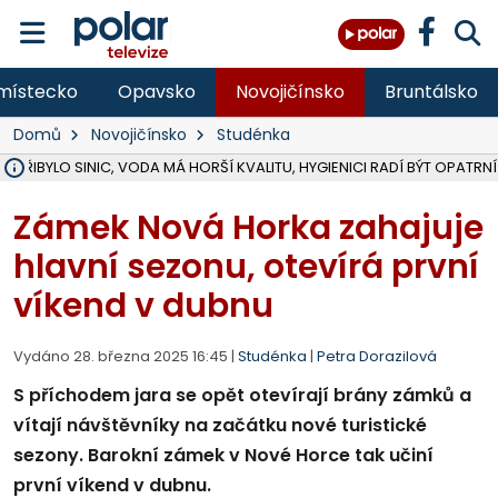
místecko
Opavsko
Novojičínsko
Bruntálsko
Domů
Novojičínsko
Studénka
Ě PŘIBYLO SINIC, VODA MÁ HORŠÍ KVALITU, HYGIENICI RADÍ BÝT OPATRNÍ
ÚOHS DAL ZÁTORU POKUTU 100 000 ZA CHYBY V ZAKÁZCE NA OBN
AREÁL LODIČEK V KARVINÉ SE PŘIPRAVUJE NA VELKOU REKONSTRUKC
KARVINÁ ZNÁ BUDOUCÍ PODOBU AREÁLU LODIČKY V PARKU BOŽEN
CYKLISTU (74) SRAZIL V BRUNTÁLU KAMION, JE V OHROŽENÍ ŽIVOTA,
POLICIE HLEDÁ PŘÍPADNÉ SVĚDKY, KTEŘÍ POMŮŽOU OBJASNIT PRŮ
RADNÍ OSTRAVY A POSLANKYNĚ A. HOFFMANNOVÁ ZA PIRÁTY PODA
NA POSTUP MINISTERSTVA ŽIVOTNÍHO PROSTŘEDÍ V KAUZE HALDY 
MUŽ V PŘÍBOŘE SE VÁŽNĚ ZRANIL PŘI PRÁCI S ROZBRUŠOVAČKOU, I
SLEZSKÁ OSTRAVA PŘIPRAVUJE PROJEKTOVOU DOKUMENTACI PRO 
PODEZŘELÝ BALÍČEK ZASTAVIL PROVOZ NA NÁDRAŽÍ VE F-M, ČEKÁ 
CHLAPEČKA (2) V HAVÍŘOVĚ POKOUSAL PES, POLICIE HLEDÁ MAJITEL
MS KRAJ VYBUDUJE ZA 40 MILIONŮ V JABLUNKOVĚ NOVÝ MOST PŘES O
FOTBALISTA LAURI LAINE SE VRACÍ Z BANÍKU OSTRAVA NA PŮL ROK
F-M DOKONČIL VOLNOČASOVÝ AREÁL RIVKA PARK ZA 62 MILIONŮ,
Zámek Nová Horka zahajuje
hlavní sezonu, otevírá první
víkend v dubnu
Vydáno 28. března 2025 16:45 |
Studénka
|
Petra Dorazilová
S příchodem jara se opět otevírají brány zámků a
vítají návštěvníky na začátku nové turistické
sezony. Barokní zámek v Nové Horce tak učiní
první víkend v dubnu.