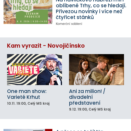
oblíbené Trhy, co se hledají.
Přivezou novinky i více než
čtyřicet stánků
Komerční sdělení
Kam vyrazit - Novojičínsko
One man show:
Ani za milion! /
Varieté Krhut
divadelní
představení
10.11.
19:00
, Celý MS kraj
9.12.
19:00
, Celý MS kraj