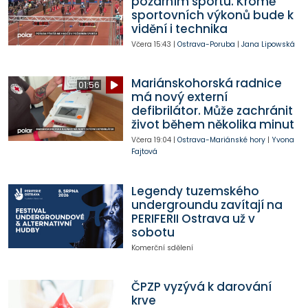
požárním sportu. Kromě
sportovních výkonů bude k
vidění i technika
Včera
15:43
|
Ostrava-Poruba
|
Jana Lipowská
Mariánskohorská radnice
01:56
má nový externí
defibrilátor. Může zachránit
život během několika minut
Včera
19:04
|
Ostrava-Mariánské hory
|
Yvona
Fajtová
Legendy tuzemského
undergroundu zavítají na
PERIFERII Ostrava už v
sobotu
Komerční sdělení
ČPZP vyzývá k darování
krve