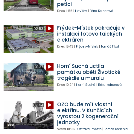
petici
Dnes
11:56
|
Havířov
|
Bára Kelnerová
Frýdek-Místek pokračuje v
02:53
instalaci fotovoltaických
elektráren
Dnes
15:43
|
Frýdek-Místek
|
Tomáš Tikal
Horní Suchá uctila
01:37
památku obětí Životické
tragédie u muralu
Dnes
10:24
|
Horní Suchá
|
Bára Kelnerová
OZO bude mít vlastní
02:44
elektřinu. V Kunčicích
vyrostou 2 kogenerační
jednotky
Včera
10:06
|
Ostrava-město
|
Tomáš Kořistka