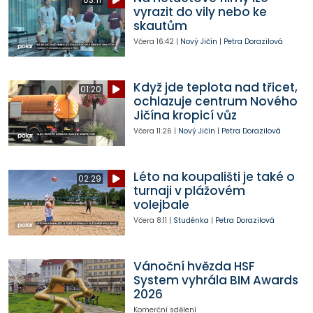
vyrazit do vily nebo ke
skautům
Včera
16:42
|
Nový Jičín
|
Petra Dorazilová
Když jde teplota nad třicet,
01:20
ochlazuje centrum Nového
Jičína kropicí vůz
Včera
11:26
|
Nový Jičín
|
Petra Dorazilová
Léto na koupališti je také o
02:29
turnaji v plážovém
volejbale
Včera
8:11
|
Studénka
|
Petra Dorazilová
Vánoční hvězda HSF
System vyhrála BIM Awards
2026
Komerční sdělení