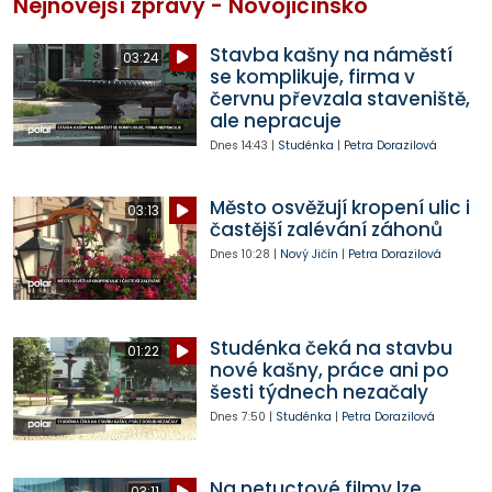
Nejnovější zprávy - Novojičínsko
Stavba kašny na náměstí
03:24
se komplikuje, firma v
červnu převzala staveniště,
ale nepracuje
Dnes
14:43
|
Studénka
|
Petra Dorazilová
Město osvěžují kropení ulic i
03:13
častější zalévání záhonů
Dnes
10:28
|
Nový Jičín
|
Petra Dorazilová
Studénka čeká na stavbu
01:22
nové kašny, práce ani po
šesti týdnech nezačaly
Dnes
7:50
|
Studénka
|
Petra Dorazilová
Na netuctové filmy lze
03:11