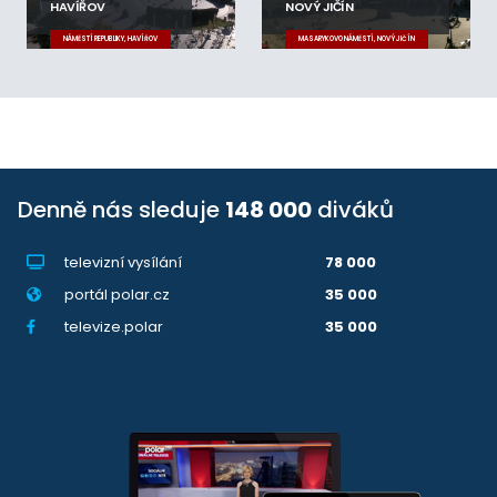
HAVÍŘOV
NOVÝ JIČÍN
NÁMĚSTÍ REPUBLIKY, HAVÍŘOV
MASARYKOVO NÁMĚSTÍ, NOVÝ JIČÍN
Denně nás sleduje
148 000
diváků
televizní vysílání
78 000
portál polar.cz
35 000
televize.polar
35 000