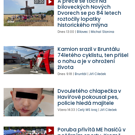
A přece se točí! Na
01:20
bíloveckých Nových
Dvorech se po 84 letech
roztočily lopatky
historického mlýna
Dnes
13:00
|
Bílovec
|
Michal Slonina
Kamion srazil v Bruntálu
74letého cyklistu, ten přišel
o nohu a je v ohrožení
života
Dnes
9:18
|
Bruntál
|
Jiří Cileček
Dvouletého chlapečka v
Havířově pokousal pes,
policie hledá majitele
Včera
14:33
|
Celý MS kraj
|
Jiří Cileček
Poruba přivítá ME hasičů v
01:31