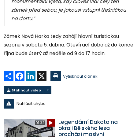
monumentální vjezd, kdy člověk vidí celý ten
zámek před sebou, je jakousi vstupní třešničkou
na dortu.”
Zámek Nová Horka tedy zahájí hlavní turistickou
sezonu v sobotu 5. dubna. Otevírací doba až do konce
října bude úterý až neděle od 9 do 17 hodin.
Sdílet
Facebook
LinkedIn
X
Vytisknout článek
Stáhnout video
Nahlásit chybu
Legendární Dakota na
01:32
okraji Bělského lesa
prochází masivní