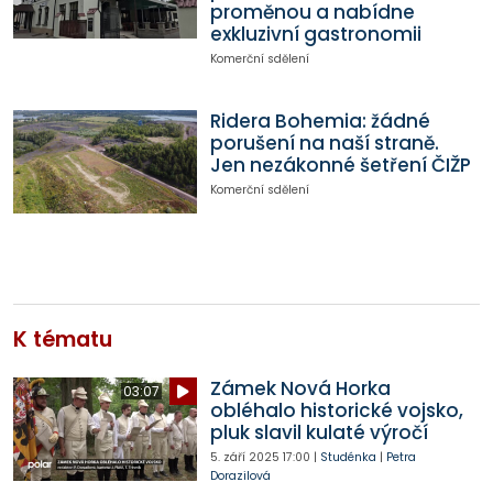
proměnou a nabídne
exkluzivní gastronomii
Komerční sdělení
Ridera Bohemia: žádné
porušení na naší straně.
Jen nezákonné šetření ČIŽP
Komerční sdělení
K tématu
Zámek Nová Horka
03:07
obléhalo historické vojsko,
pluk slavil kulaté výročí
5. září 2025
17:00
|
Studénka
|
Petra
Dorazilová