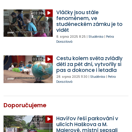
Vláčky jsou stále
03:38
fenoménem, ve
studéneckém zámku je to
vidět
8. srpna 2025
8:25
|
Studénka
|
Petra
Dorazilová
Cestu kolem světa zvládly
03:05
děti za pět dní, vytvořily si
pas a dokonce i letadla
28. srpna 2025
11:30
|
Studénka
|
Petra
Dorazilová
Doporučujeme
Havířov řeší parkování v
02:38
ulicích Haškova a M.
Majerové, místní sepsali