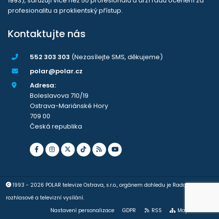
1993), sdružují více než 50 profesionálů a drží řadu ocenění za
profesionalitu a proklientský přístup.
Kontaktujte nás
552 303 303
(Nezasílejte SMS, děkujeme)
polar@polar.cz
Adresa:
Boleslavova 710/19
Ostrava-Mariánské Hory
709 00
Česká republika
1993 - 2026 POLAR televize Ostrava, s.r.o., orgánem dohledu je Rada pro
rozhlasové a televizní vysílání.
Nastavení personalizace
GDPR
RSS
Mapa stránek