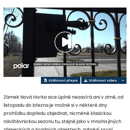
Přehrát
video
Stáhnout přepis
Stáhnout video
Zámek Nová Horka sice úplně nezavírá ani v zimě, od
listopadu do března je možné si v některé dny
prohlídku dopředu objednat, nicméně klasickou
návštěvnickou sezonu tu, stejně jako v mnoha jiných
zámeckých a hradních objektech, zahajují první