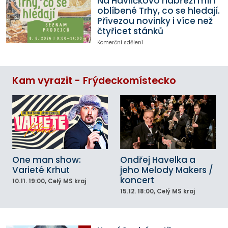
Na Havlíčkovo nábřeží míří
oblíbené Trhy, co se hledají.
Přivezou novinky i více než
čtyřicet stánků
Komerční sdělení
Kam vyrazit - Frýdeckomístecko
One man show:
Ondřej Havelka a
Varieté Krhut
jeho Melody Makers /
koncert
10.11.
19:00
, Celý MS kraj
15.12.
18:00
, Celý MS kraj