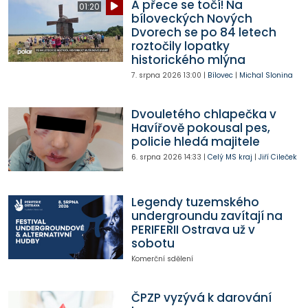
A přece se točí! Na
01:20
bíloveckých Nových
Dvorech se po 84 letech
roztočily lopatky
historického mlýna
7. srpna 2026
13:00
|
Bílovec
|
Michal Slonina
Dvouletého chlapečka v
Havířově pokousal pes,
policie hledá majitele
6. srpna 2026
14:33
|
Celý MS kraj
|
Jiří Cileček
Legendy tuzemského
undergroundu zavítají na
PERIFERII Ostrava už v
sobotu
Komerční sdělení
ČPZP vyzývá k darování