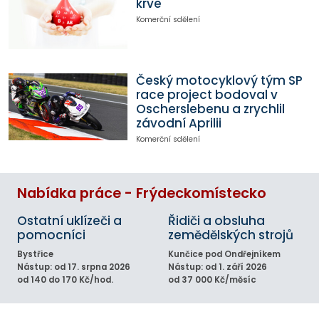
krve
Komerční sdělení
Český motocyklový tým SP
race project bodoval v
Oscherslebenu a zrychlil
závodní Aprilii
Komerční sdělení
Nabídka práce - Frýdeckomístecko
Ostatní uklízeči a
Řidiči a obsluha
pomocníci
zemědělských strojů
Bystřice
Kunčice pod Ondřejníkem
Nástup: od 17. srpna 2026
Nástup: od 1. září 2026
od 140 do 170 Kč/hod.
od 37 000 Kč/měsíc