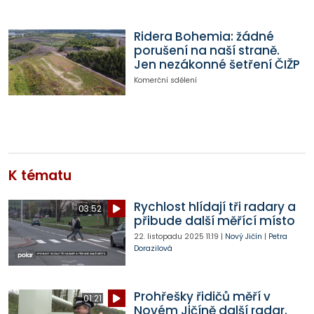
Ridera Bohemia: žádné
porušení na naší straně.
Jen nezákonné šetření ČIŽP
Komerční sdělení
K tématu
Rychlost hlídají tři radary a
03:52
přibude další měřící místo
22. listopadu 2025
11:19
|
Nový Jičín
|
Petra
Dorazilová
Prohřešky řidičů měří v
01:21
Novém Jičíně další radar.