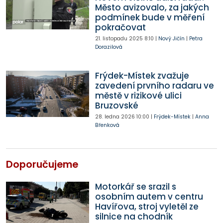
Město avizovalo, za jakých
podmínek bude v měření
pokračovat
21. listopadu 2025
8:10
|
Nový Jičín
|
Petra
Dorazilová
Frýdek-Místek zvažuje
zavedení prvního radaru ve
městě v rizikové ulici
Bruzovské
28. ledna 2026
10:00
|
Frýdek-Místek
|
Anna
Břenková
Doporučujeme
Motorkář se srazil s
osobním autem v centru
Havířova, stroj vyletěl ze
silnice na chodník