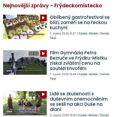
Nejnovější zprávy - Frýdeckomístecko
Oblíbený gastrofestival se
02:43
blíží, zaměří se na řeckou
kuchyni
7. srpna 2026
15:57
|
Frýdek-Místek
|
Tomáš
Tikal
Film Gymnázia Petra
03:03
Bezruče ve Frýdku-Místku
získal zvláštní cenu na
soutěži Envofilm
7. srpna 2026
15:49
|
Frýdek-Místek
|
Tomáš
Tikal
Lidé se zkušeností s
03:02
duševním onemocněním
se sešli na akci Duše na
dlani
5. srpna 2026
16:18
|
Frýdek-Místek
|
Tomáš