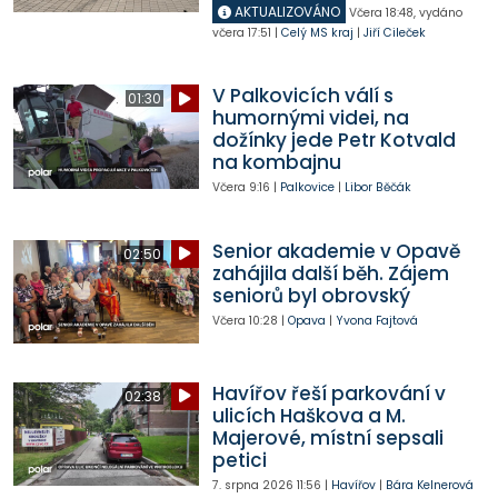
AKTUALIZOVÁNO
Včera
18:48
,
vydáno
včera
17:51
|
Celý MS kraj
|
Jiří Cileček
V Palkovicích válí s
01:30
humornými videi, na
dožínky jede Petr Kotvald
na kombajnu
Včera
9:16
|
Palkovice
|
Libor Běčák
Senior akademie v Opavě
02:50
zahájila další běh. Zájem
seniorů byl obrovský
Včera
10:28
|
Opava
|
Yvona Fajtová
Havířov řeší parkování v
02:38
ulicích Haškova a M.
Majerové, místní sepsali
petici
7. srpna 2026
11:56
|
Havířov
|
Bára Kelnerová