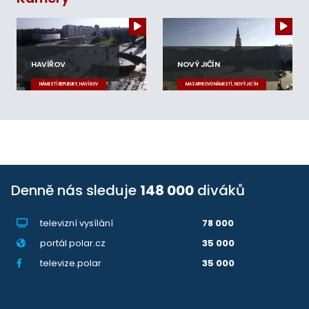
HAVÍŘOV
NOVÝ JIČÍN
NÁMĚSTÍ REPUBLIKY, HAVÍŘOV
MASARYKOVO NÁMĚSTÍ, NOVÝ JIČÍN
Denně nás sleduje
148 000
diváků
televizní vysílání
78 000
portál polar.cz
35 000
televize.polar
35 000