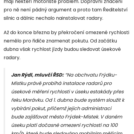
mají někteří motoristé problém. Dopravní značení
pro ně není pádný argument a proto tam Ředitelství
silnic a dálnic nechalo nainstalovat radary.
Až do konce března by překročení omezené rychlosti
nemělo pro řidiče znamenat pokutu. Od začátku
dubna však rychlost jízdy budou sledovat úsekové
radary.
Jan Rýdl, mluvčí ŘSD:
“Na obchvatu Frýdku-
Místku právě probíhá instalace radarů pro
úsekové měření rychlosti v úseku estakády přes
řeku Morávku. Od 1. dubna bude systém sloužit k
vybírání pokut, přičemž jejich administraci
bude zajišťovat město Frýdek-Místek. V daném
úseku platí dočasné omezení rychlosti na 100
km/h, které bude sledováno mobilním měřicím