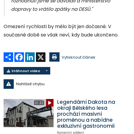
rozhodnutí jsme se odvolali a ministerstvo
dopravy to vrátilo zpátky na DESÚ."
Omezení rychlosti by mělo být jen dočasné. V
současné době se však neví, kdy bude ukončeno.
Sdílet
Facebook
LinkedIn
X
Vytisknout článek
Stáhnout video
Nahlásit chybu
Legendární Dakota na
01:32
okraji Bělského lesa
prochází masivní
proměnou a nabídne
exkluzivní gastronomii
Komerční sdělení