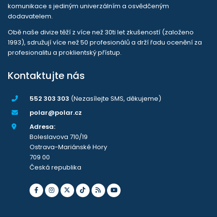
komunikace s jediným univerzálním a osvědčeným
dodavatelem.
Obě naše divize těží z více než 30ti let zkušeností (založeno
1993), sdružují více než 50 profesionálů a drží řadu ocenění za
profesionalitu a proklientský přístup.
Kontaktujte nás
552 303 303
(Nezasílejte SMS, děkujeme)
polar@polar.cz
Adresa:
Boleslavova 710/19
Ostrava-Mariánské Hory
709 00
Česká republika