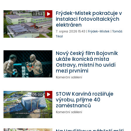
Frýdek-Místek pokračuje v
02:53
instalaci fotovoltaických
elektráren
7. srpna 2026
15:43
|
Frýdek-Místek
|
Tomáš
Tikal
Nový český film Bojovník
ukáže ikonická místa
Ostravy, místní ho uvidí
mezi prvními
Komerční sdělení
STOW Karviná rozšiřuje
05:00
výrobu, přijme 40
zaměstnanců
Komerční sdělení