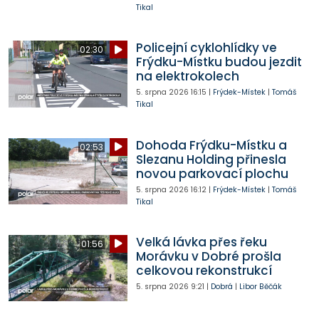
Tikal
Policejní cyklohlídky ve
02:30
Frýdku-Místku budou jezdit
na elektrokolech
5. srpna 2026
16:15
|
Frýdek-Místek
|
Tomáš
Tikal
Dohoda Frýdku-Místku a
02:53
Slezanu Holding přinesla
novou parkovací plochu
5. srpna 2026
16:12
|
Frýdek-Místek
|
Tomáš
Tikal
Velká lávka přes řeku
01:56
Morávku v Dobré prošla
celkovou rekonstrukcí
5. srpna 2026
9:21
|
Dobrá
|
Libor Běčák