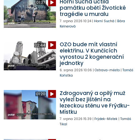
Horní Suchá uctila
01:37
památku obětí Životické
tragédie u muralu
7. srpna 2026
10:24
|
Horní Suchá
|
Bára
Kelnerová
OZO bude mít vlastní
02:44
elektřinu. V Kunčicích
vyrostou 2 kogenerační
jednotky
6. srpna 2026
10:06
|
Ostrava-město
|
Tomáš
Kořistka
Zdrogovaný a opilý muž
01:20
vylezl bez jištění na
lezeckou stěnu ve Frýdku-
Místku
7. srpna 2026
15:39
|
Frýdek-Místek
|
Tomáš
Tikal