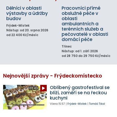
Dělníci v oblasti
Pracovníci přímé
výstavby a údržby
obslužné péče v
budov
oblasti
ambulantních a
Frýdek-Místek
terénních služeb a
Nástup: od 20. srpna 2026
pečovatelé v oblasti
od 22 400 Kč/měsíc
domácí péče
Třinec
Nástup: od 1. září 2026
od 28 750 do 29 750 Kč/měsíc
Nejnovější zprávy - Frýdeckomístecko
Oblíbený gastrofestival se
02:43
blíží, zaměří se na řeckou
kuchyni
Včera
15:57
|
Frýdek-Místek
|
Tomáš Tikal