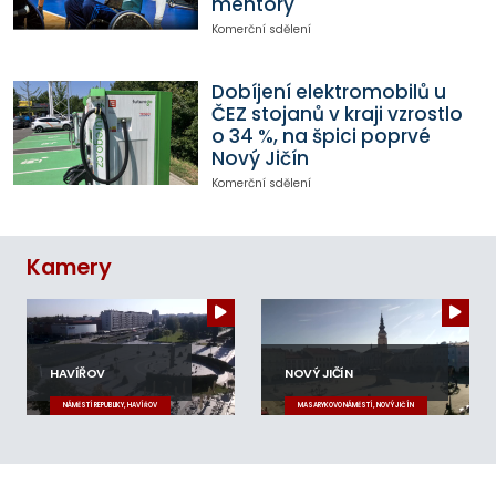
mentory
Komerční sdělení
Dobíjení elektromobilů u
ČEZ stojanů v kraji vzrostlo
o 34 %, na špici poprvé
Nový Jičín
Komerční sdělení
Kamery
HAVÍŘOV
NOVÝ JIČÍN
NÁMĚSTÍ REPUBLIKY, HAVÍŘOV
MASARYKOVO NÁMĚSTÍ, NOVÝ JIČÍN