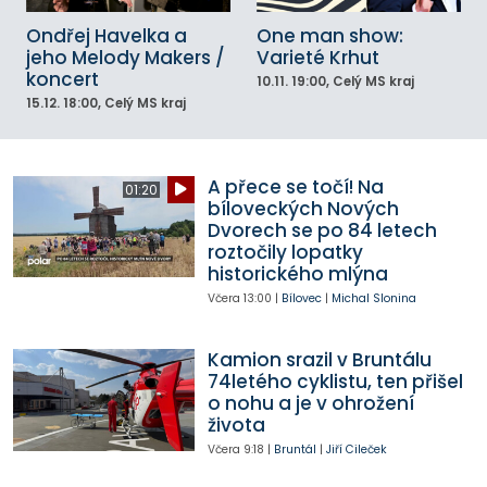
Ondřej Havelka a
One man show:
jeho Melody Makers /
Varieté Krhut
koncert
10.11.
19:00
, Celý MS kraj
15.12.
18:00
, Celý MS kraj
A přece se točí! Na
01:20
bíloveckých Nových
Dvorech se po 84 letech
roztočily lopatky
historického mlýna
Včera
13:00
|
Bílovec
|
Michal Slonina
Kamion srazil v Bruntálu
74letého cyklistu, ten přišel
o nohu a je v ohrožení
života
Včera
9:18
|
Bruntál
|
Jiří Cileček