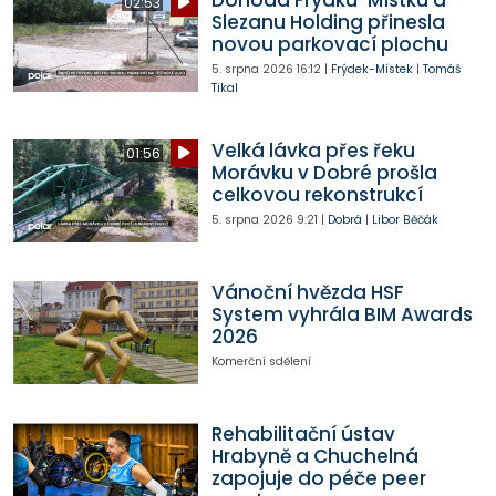
02:53
Slezanu Holding přinesla
novou parkovací plochu
5. srpna 2026
16:12
|
Frýdek-Místek
|
Tomáš
Tikal
Velká lávka přes řeku
01:56
Morávku v Dobré prošla
celkovou rekonstrukcí
5. srpna 2026
9:21
|
Dobrá
|
Libor Běčák
Vánoční hvězda HSF
System vyhrála BIM Awards
2026
Komerční sdělení
Rehabilitační ústav
Hrabyně a Chuchelná
zapojuje do péče peer