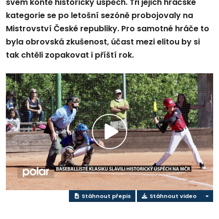
svém kontě historický úspěch. Tři jejich hráčské
kategorie se po letošní sezóně probojovaly na
Mistrovství České republiky. Pro samotné hráče to
byla obrovská zkušenost, účast mezi elitou by si
tak chtěli zopakovat i příští rok.
Přehrát
video
Stáhnout přepis
Stáhnout video