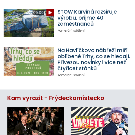
STOW Karviná rozšiřuje
05:00
výrobu, přijme 40
zaměstnanců
Komerční sdělení
Na Havlíčkovo nábřeží míří
oblíbené Trhy, co se hledají.
Přivezou novinky i více než
čtyřicet stánků
Komerční sdělení
Kam vyrazit - Frýdeckomístecko