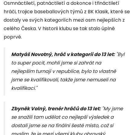
Osmnáctiletí, patnáctiletí a dokonce i třináctiletí
hráči, trojice baseballových týmů z BK Klasik, které se
dostaly ve svých kategoriích mezi osm nejlepších z
celého Česka. V historii klubu se tak stalo úplně
poprvé.
Matyáš Novotný, hráč v kategorii do 13 let:
"Byl
to super pocit, mohli jsme si zahrát na
nejlepším turnaji v republice, bylo to vlastně
jsme se kvalifikovali, takže jsme nemuseli na
kvalifikaci."
Zbyněk Volný, trenér hráčů do 13 let:
"My jsme
se snažili tam udělat co nejlepší výsledek a
dostali jsme se na finální šesté místo, což si
myslím, že je mezi všemi kluby obrovský