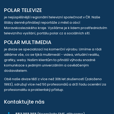
POLAR TELEVIZE
je nejúspěšnější regionální televizní společnost v ČR. Naše
štáby denně přinášejí reportáže z měst a obcí
Moravskoslezského kraje. Vysíláme je k lidem prostřednictvím
televizního vysílání, portálu polar.cz a sociálních sítí.
POLAR MULTIMEDIA
je divize se specializací na komerční výrobu. Umíme a rádi
děláme vše, co se týká multimedií - videa, virtuální realitu,
grafiky, weby. Našim klientům to přináší výhodu snadné
komunikace s jediným univerzálním a osvědčeným
dodavatelem.
Obě naše divize těží z více než 30ti let zkušeností (založeno
1993), sdružují více než 50 profesionálů a drží řadu ocenění za
profesionalitu a proklientský přístup.
Kontaktujte nás
552 303 303
(Nezasílejte SMS, děkujeme)