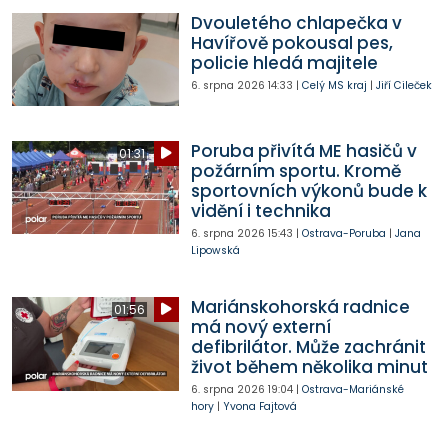
Dvouletého chlapečka v
Havířově pokousal pes,
policie hledá majitele
6. srpna 2026
14:33
|
Celý MS kraj
|
Jiří Cileček
Poruba přivítá ME hasičů v
01:31
požárním sportu. Kromě
sportovních výkonů bude k
vidění i technika
6. srpna 2026
15:43
|
Ostrava-Poruba
|
Jana
Lipowská
Mariánskohorská radnice
01:56
má nový externí
defibrilátor. Může zachránit
život během několika minut
6. srpna 2026
19:04
|
Ostrava-Mariánské
hory
|
Yvona Fajtová