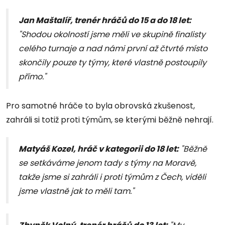
Jan Maštalíř, trenér hráčů do 15 a do 18 let:
"Shodou okolností jsme měli ve skupině finalisty
celého turnaje a nad námi první až čtvrté místo
skončily pouze ty týmy, které vlastně postoupily
přímo."
Pro samotné hráče to byla obrovská zkušenost,
zahráli si totiž proti týmům, se kterými běžně nehrají.
Matyáš Kozel, hráč v kategorii do 18 let:
"Běžně
se setkáváme jenom tady s týmy na Moravě,
takže jsme si zahráli i proti týmům z Čech, viděli
jsme vlastně jak to měli tam."