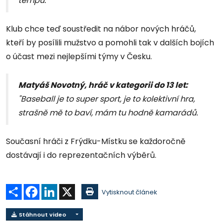
tempu."
Klub chce teď soustředit na nábor nových hráčů,
kteří by posílili mužstvo a pomohli tak v dalších bojích
o účast mezi nejlepšími týmy v Česku.
Matyáš Novotný, hráč v kategorii do 13 let:
"Baseball je to super sport, je to kolektivní hra,
strašně mě to baví, mám tu hodně kamarádů.
Současní hráči z Frýdku-Místku se každoročně
dostávají i do reprezentačních výběrů.
Sdílet
Facebook
LinkedIn
X
Vytisknout článek
Stáhnout video