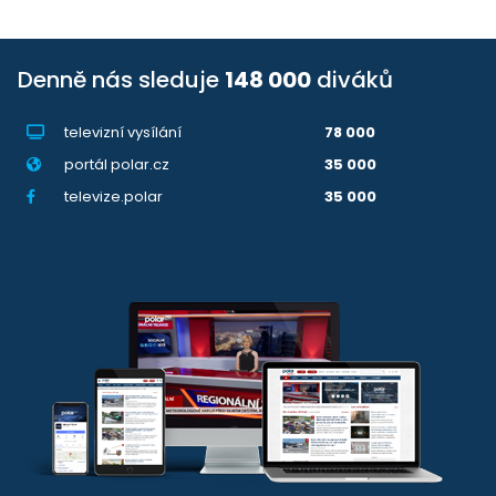
Denně nás sleduje
148 000
diváků
televizní vysílání
78 000
portál polar.cz
35 000
televize.polar
35 000