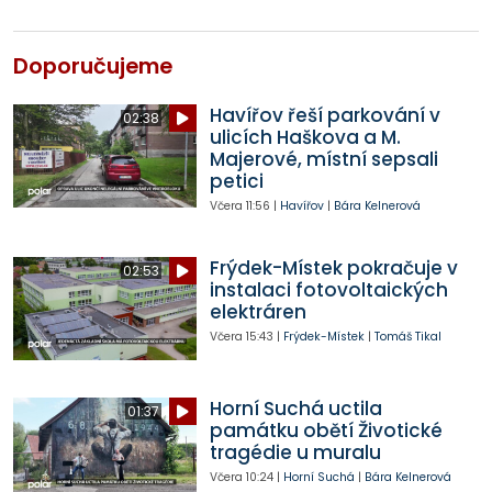
Doporučujeme
Havířov řeší parkování v
02:38
ulicích Haškova a M.
Majerové, místní sepsali
petici
Včera
11:56
|
Havířov
|
Bára Kelnerová
Frýdek-Místek pokračuje v
02:53
instalaci fotovoltaických
elektráren
Včera
15:43
|
Frýdek-Místek
|
Tomáš Tikal
Horní Suchá uctila
01:37
památku obětí Životické
tragédie u muralu
Včera
10:24
|
Horní Suchá
|
Bára Kelnerová