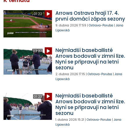
K tématu
Arrows Ostrava hrají 17. 4.
01:22
první domácí zápas sezony
9. dubna 2026
17:59
|
Ostrava-Poruba
|
Jana
Lipowská
Nejmladší baseballisté
03:27
Arrows bodovali v zimní lize.
Nyní se připravují na letní
sezonu
2. dubna 2026
17:15
|
Ostrava-Poruba
|
Jana
Lipowská
Nejmladší baseballisté
01:23
Arrows bodovali v zimní lize.
Nyní se připravují na letní
sezonu
1. dubna 2026
15:21
|
Ostrava-Poruba
|
Jana
Lipowská