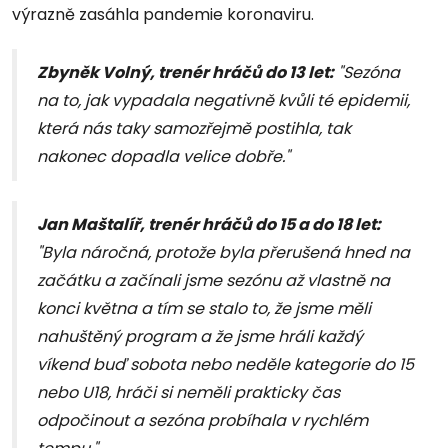
výrazně zasáhla pandemie koronaviru.
Zbyněk Volný, trenér hráčů do 13 let:
"Sezóna
na to, jak vypadala negativně kvůli té epidemii,
která nás taky samozřejmě postihla, tak
nakonec dopadla velice dobře."
Jan Maštalíř, trenér hráčů do 15 a do 18 let:
"Byla náročná, protože byla přerušená hned na
začátku a začínali jsme sezónu až vlastně na
konci května a tím se stalo to, že jsme měli
nahuštěný program a že jsme hráli každý
víkend buď sobota nebo neděle kategorie do 15
nebo U18, hráči si neměli prakticky čas
odpočinout a sezóna probíhala v rychlém