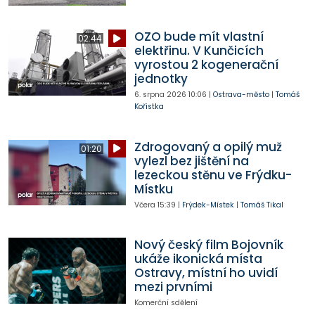
OZO bude mít vlastní
02:44
elektřinu. V Kunčicích
vyrostou 2 kogenerační
jednotky
6. srpna 2026
10:06
|
Ostrava-město
|
Tomáš
Kořistka
Zdrogovaný a opilý muž
01:20
vylezl bez jištění na
lezeckou stěnu ve Frýdku-
Místku
Včera
15:39
|
Frýdek-Místek
|
Tomáš Tikal
Nový český film Bojovník
ukáže ikonická místa
Ostravy, místní ho uvidí
mezi prvními
Komerční sdělení