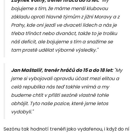
Zbyněk Volný, trenér hráčů do 13 let:
"My
bojujeme s tím, že máme menší klubovou
základu oproti hlavně týmům z jižní Moravy a z
Prahy, kde oni jezdí ve dvaceti lidech a nás je
třeba třináct nebo dvanáct, takže to je trošku
náš deficit, ale bojujeme s tím a snažíme se
tam prostě udělat výborné výsledky."
Jan Maštalíř, trenér hráčů do 15 a do 18 let:
"My
jsme si vybojovali opravdu účast mezi elitou a
celá republika nás teď takhle vnímá a my
budeme chtít v příští sezóně vlastně tohle
obhájit. Tyto naše pozice, které jsme letos
vydobyli."
Sezónu tak hodnotí trenéři jako vydařenou, i když do ní