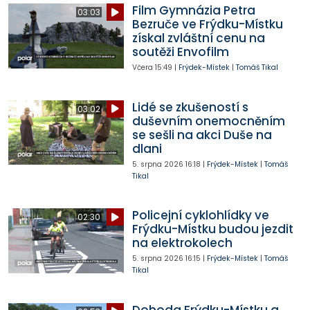
Film Gymnázia Petra
03:03
Bezruče ve Frýdku-Místku
získal zvláštní cenu na
soutěži Envofilm
Včera
15:49
|
Frýdek-Místek
|
Tomáš Tikal
Lidé se zkušeností s
03:02
duševním onemocněním
se sešli na akci Duše na
dlani
5. srpna 2026
16:18
|
Frýdek-Místek
|
Tomáš
Tikal
Policejní cyklohlídky ve
02:30
Frýdku-Místku budou jezdit
na elektrokolech
5. srpna 2026
16:15
|
Frýdek-Místek
|
Tomáš
Tikal
Dohoda Frýdku-Místku a