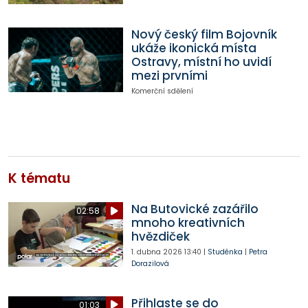
Nový český film Bojovník
ukáže ikonická místa
Ostravy, místní ho uvidí
mezi prvními
Komerční sdělení
K tématu
Na Butovické zazářilo
02:58
mnoho kreativních
hvězdiček
1. dubna 2026
13:40
|
Studénka
|
Petra
Dorazilová
Přihlaste se do
01:03