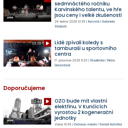
sedmnáctého ročníku
Karvinského talentu, ve hře
jsou ceny i velké zkušenosti
24. ledna 2026
12:35
|
Karviná
|
Gabriela
Stašová
Lidé zpívali koledy s
03:25
tamburaši u sportovního
centra
17. prosince 2025
11:20
|
Studénka
|
Petra
Dorazilová
Doporučujeme
OZO bude mít vlastní
02:44
elektřinu. V Kunčicích
vyrostou 2 kogenerační
jednotky
Včera
10:06
|
Ostrava-město
|
Tomáš Kořistka