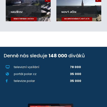
HAVÍŘOV
NOVÝ JIČÍN
NÁMĚSTÍ REPUBLIKY, HAVÍŘOV
MASARYKOVO NÁMĚSTÍ, NOVÝ JIČÍN
Denně nás sleduje
148 000
diváků
televizní vysílání
78 000
portál polar.cz
35 000
televize.polar
35 000