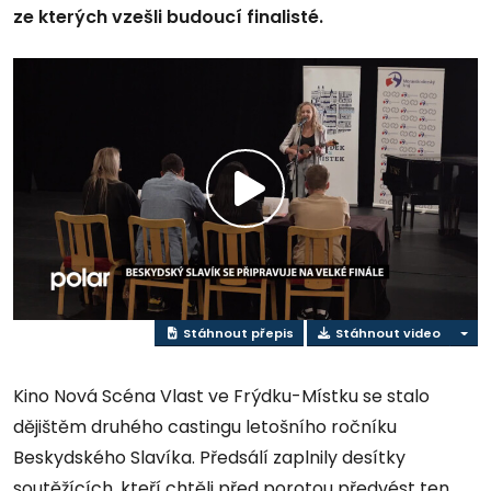
ze kterých vzešli budoucí finalisté.
Přehrát
video
Stáhnout přepis
Stáhnout video
Kino Nová Scéna Vlast ve Frýdku-Místku se stalo
dějištěm druhého castingu letošního ročníku
Beskydského Slavíka. Předsálí zaplnily desítky
soutěžících, kteří chtěli před porotou předvést ten