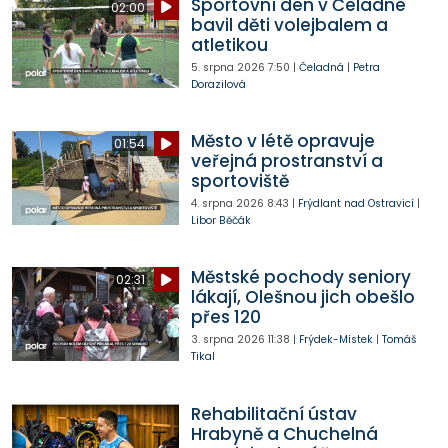
Sportovní den v Čeladné
02:00
bavil děti volejbalem a
atletikou
5. srpna 2026
7:50
|
Čeladná
|
Petra
Dorazilová
Město v létě opravuje
01:54
veřejná prostranství a
sportoviště
4. srpna 2026
8:43
|
Frýdlant nad Ostravicí
|
Libor Běčák
Městské pochody seniory
02:31
lákají, Olešnou jich obešlo
přes 120
3. srpna 2026
11:38
|
Frýdek-Místek
|
Tomáš
Tikal
Rehabilitační ústav
Hrabyně a Chuchelná