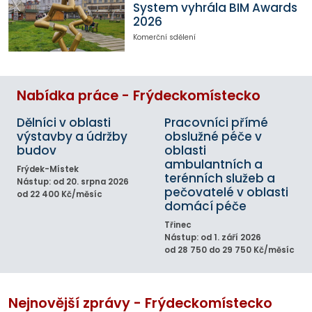
System vyhrála BIM Awards
2026
Komerční sdělení
Nabídka práce - Frýdeckomístecko
Dělníci v oblasti
Pracovníci přímé
výstavby a údržby
obslužné péče v
budov
oblasti
ambulantních a
Frýdek-Místek
terénních služeb a
Nástup: od 20. srpna 2026
pečovatelé v oblasti
od 22 400 Kč/měsíc
domácí péče
Třinec
Nástup: od 1. září 2026
od 28 750 do 29 750 Kč/měsíc
Nejnovější zprávy - Frýdeckomístecko