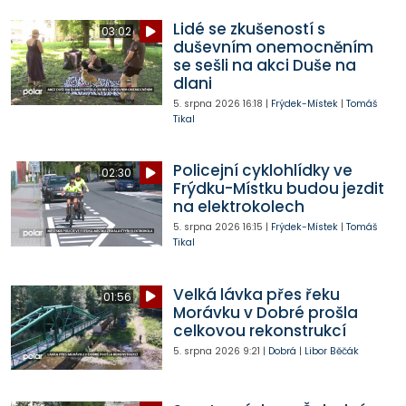
Lidé se zkušeností s
03:02
duševním onemocněním
se sešli na akci Duše na
dlani
5. srpna 2026
16:18
|
Frýdek-Místek
|
Tomáš
Tikal
Policejní cyklohlídky ve
02:30
Frýdku-Místku budou jezdit
na elektrokolech
5. srpna 2026
16:15
|
Frýdek-Místek
|
Tomáš
Tikal
Velká lávka přes řeku
01:56
Morávku v Dobré prošla
celkovou rekonstrukcí
5. srpna 2026
9:21
|
Dobrá
|
Libor Běčák