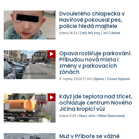
Dvouletého chlapečka v
Havířově pokousal pes,
policie hledá majitele
Včera
14:33
|
Celý MS kraj
|
Jiří Cileček
Opava rozšiřuje parkování.
02:33
Přibudou nová místa i
změny v parkovacích
zónách
5. srpna 2026
17:24
|
Opava
|
Yvona Fajtová
Když jde teplota nad třicet,
01:20
ochlazuje centrum Nového
Jičína kropicí vůz
Včera
11:26
|
Nový Jičín
|
Petra Dorazilová
Muž v Příboře se vážně