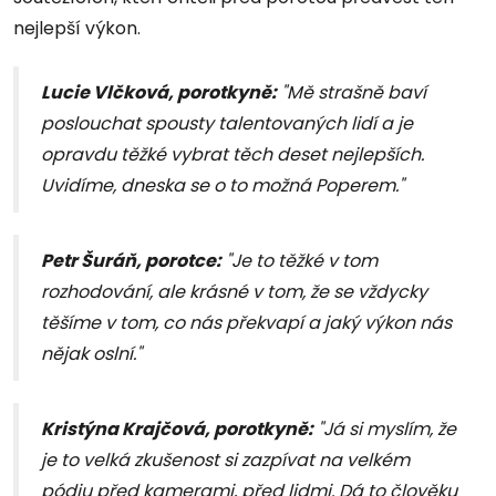
nejlepší výkon.
Lucie Vlčková, porotkyně:
"Mě strašně baví
poslouchat spousty talentovaných lidí a je
opravdu těžké vybrat těch deset nejlepších.
Uvidíme, dneska se o to možná Poperem."
Petr Šuráň, porotce:
"Je to těžké v tom
rozhodování, ale krásné v tom, že se vždycky
těšíme v tom, co nás překvapí a jaký výkon nás
nějak oslní."
Kristýna Krajčová, porotkyně:
"Já si myslím, že
je to velká zkušenost si zazpívat na velkém
pódiu před kamerami, před lidmi. Dá to člověku