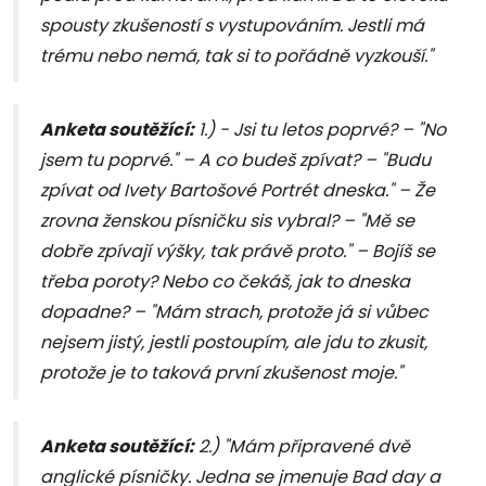
spousty zkušeností s vystupováním. Jestli má
trému nebo nemá, tak si to pořádně vyzkouší."
Anketa soutěžící:
1.) - Jsi tu letos poprvé? – "No
jsem tu poprvé." – A co budeš zpívat? – "Budu
zpívat od Ivety Bartošové Portrét dneska." – Že
zrovna ženskou písničku sis vybral? – "Mě se
dobře zpívají výšky, tak právě proto." – Bojíš se
třeba poroty? Nebo co čekáš, jak to dneska
dopadne? – "Mám strach, protože já si vůbec
nejsem jistý, jestli postoupím, ale jdu to zkusit,
protože je to taková první zkušenost moje."
Anketa soutěžící:
2.) "Mám připravené dvě
anglické písničky. Jedna se jmenuje Bad day a