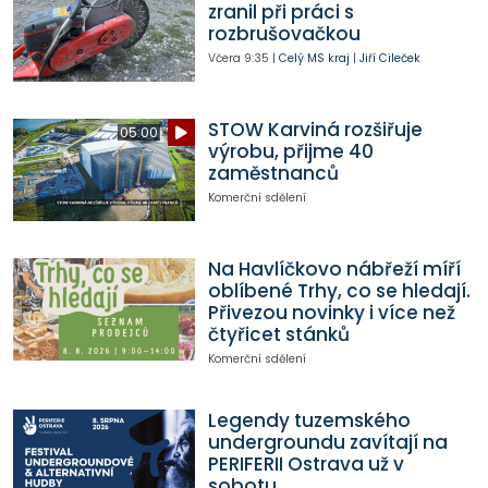
zranil při práci s
rozbrušovačkou
Včera
9:35
|
Celý MS kraj
|
Jiří Cileček
STOW Karviná rozšiřuje
05:00
výrobu, přijme 40
zaměstnanců
Komerční sdělení
Na Havlíčkovo nábřeží míří
oblíbené Trhy, co se hledají.
Přivezou novinky i více než
čtyřicet stánků
Komerční sdělení
Legendy tuzemského
undergroundu zavítají na
PERIFERII Ostrava už v
sobotu