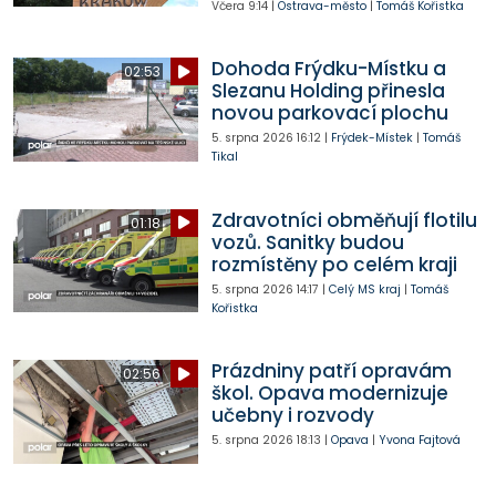
Včera
9:14
|
Ostrava-město
|
Tomáš Kořistka
Dohoda Frýdku-Místku a
02:53
Slezanu Holding přinesla
novou parkovací plochu
5. srpna 2026
16:12
|
Frýdek-Místek
|
Tomáš
Tikal
Zdravotníci obměňují flotilu
01:18
vozů. Sanitky budou
rozmístěny po celém kraji
5. srpna 2026
14:17
|
Celý MS kraj
|
Tomáš
Kořistka
Prázdniny patří opravám
02:56
škol. Opava modernizuje
učebny i rozvody
5. srpna 2026
18:13
|
Opava
|
Yvona Fajtová