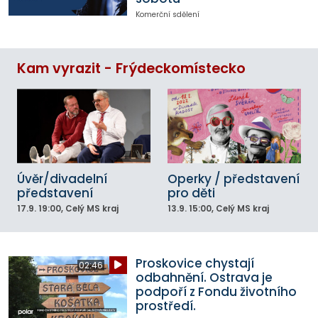
Komerční sdělení
Kam vyrazit - Frýdeckomístecko
Úvěr/divadelní
Operky / představení
představení
pro děti
17.9.
19:00
, Celý MS kraj
13.9.
15:00
, Celý MS kraj
Proskovice chystají
02:46
odbahnění. Ostrava je
podpoří z Fondu životního
prostředí.