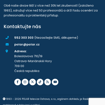
Obě naše divize těží z více než 30ti let zkušeností (založeno
1993), sdružují více než 50 profesionálů a drží řadu ocenění za
profesionalitu a proklientský přístup.
Kontaktujte nás
552 303 303
(Nezasílejte SMS, děkujeme)
polar@polar.cz
Adresa:
Boleslavova 710/19
Ostrava-Mariánské Hory
709 00
Česká republika
1993 - 2026 POLAR televize Ostrava, s.r.o., orgánem dohledu je Rada pro