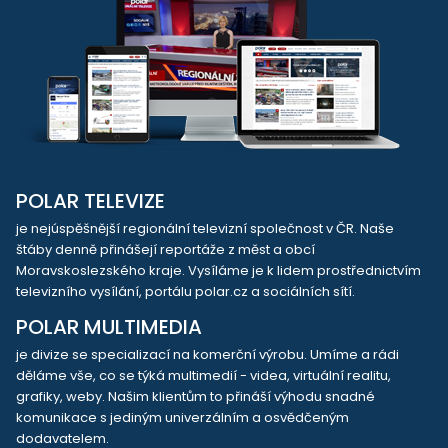
POLAR TELEVIZE
je nejúspěšnější regionální televizní společnost v ČR. Naše
štáby denně přinášejí reportáže z měst a obcí
Moravskoslezského kraje. Vysíláme je k lidem prostřednictvím
televizního vysílání, portálu polar.cz a sociálních sítí.
POLAR MULTIMEDIA
je divize se specializací na komerční výrobu. Umíme a rádi
děláme vše, co se týká multimedií - videa, virtuální realitu,
grafiky, weby. Našim klientům to přináší výhodu snadné
komunikace s jediným univerzálním a osvědčeným
dodavatelem.