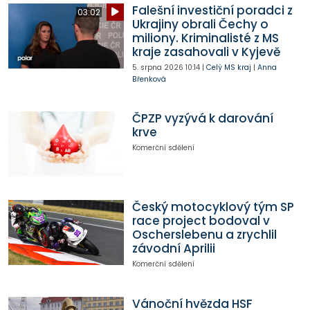
Falešní investiční poradci z
03:02
Ukrajiny obrali Čechy o
miliony. Kriminalisté z MS
kraje zasahovali v Kyjevě
5. srpna 2026
10:14
|
Celý MS kraj
|
Anna
Břenková
ČPZP vyzývá k darování
krve
Komerční sdělení
Český motocyklový tým SP
race project bodoval v
Oscherslebenu a zrychlil
závodní Aprilii
Komerční sdělení
Vánoční hvězda HSF