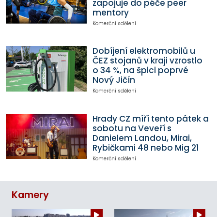
zapojuje do péče peer
mentory
Komerční sdělení
Dobíjení elektromobilů u
ČEZ stojanů v kraji vzrostlo
o 34 %, na špici poprvé
Nový Jičín
Komerční sdělení
Hrady CZ míří tento pátek a
sobotu na Veveří s
Danielem Landou, Mirai,
Rybičkami 48 nebo Mig 21
Komerční sdělení
Kamery