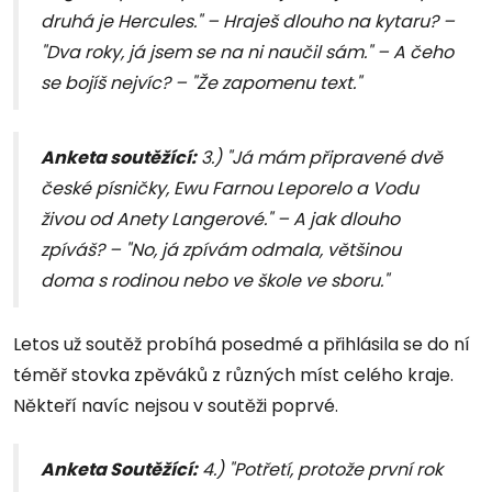
druhá je Hercules." – Hraješ dlouho na kytaru? –
"Dva roky, já jsem se na ni naučil sám." – A čeho
se bojíš nejvíc? – "Že zapomenu text."
Anketa soutěžící:
3.) "Já mám připravené dvě
české písničky, Ewu Farnou Leporelo a Vodu
živou od Anety Langerové." – A jak dlouho
zpíváš? – "No, já zpívám odmala, většinou
doma s rodinou nebo ve škole ve sboru."
Letos už soutěž probíhá posedmé a přihlásila se do ní
téměř stovka zpěváků z různých míst celého kraje.
Někteří navíc nejsou v soutěži poprvé.
Anketa Soutěžící:
4.) "Potřetí, protože první rok