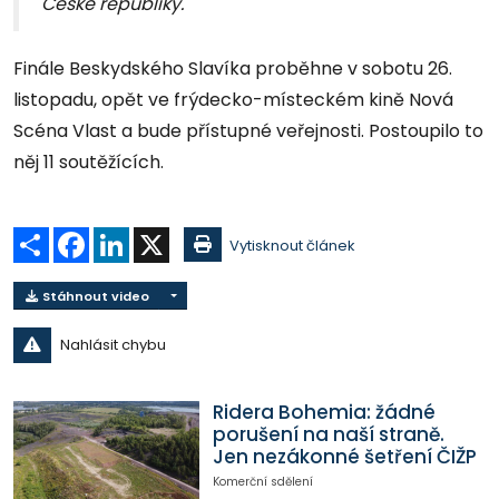
České republiky."
Finále Beskydského Slavíka proběhne v sobotu 26.
listopadu, opět ve frýdecko-místeckém kině Nová
Scéna Vlast a bude přístupné veřejnosti. Postoupilo to
něj 11 soutěžících.
Sdílet
Facebook
LinkedIn
X
Vytisknout článek
Stáhnout video
Nahlásit chybu
Ridera Bohemia: žádné
porušení na naší straně.
Jen nezákonné šetření ČIŽP
Komerční sdělení