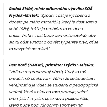
Radek Sklář, mistr odborného výcviku SOŠ
Frýdek-Místek:
"Spodní část je vyrobena z
docela pevného materiálu, který je dost sám o
sobě těžký, takže je problém to ve dvou
unést. Vrchní část bude demontovatelná, aby
šlo tu část sundat a odvézt ty peníze pryč, ať se
to nevybírá na místě."
Petr Korč (NMFM), primátor Frýdku-Místku:
"Vidíme rozpracovaný návrh, který za mě
předčil má očekávání. Věřím, že se bude líbit i
veřejnosti a je vidět, že studenti a pedagogické
vedení, které s nimi na tom pracuje, velmi
přemýšlí. A myslím si, že nová pokladnička,
která bude pod vánočním stromem na