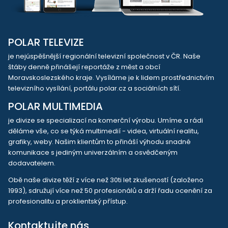
POLAR TELEVIZE
je nejúspěšnější regionální televizní společnost v ČR. Naše
štáby denně přinášejí reportáže z měst a obcí
Moravskoslezského kraje. Vysíláme je k lidem prostřednictvím
televizního vysílání, portálu polar.cz a sociálních sítí.
POLAR MULTIMEDIA
je divize se specializací na komerční výrobu. Umíme a rádi
děláme vše, co se týká multimedií - videa, virtuální realitu,
grafiky, weby. Našim klientům to přináší výhodu snadné
komunikace s jediným univerzálním a osvědčeným
dodavatelem.
Obě naše divize těží z více než 30ti let zkušeností (založeno
1993), sdružují více než 50 profesionálů a drží řadu ocenění za
profesionalitu a proklientský přístup.
Kontaktujte nás