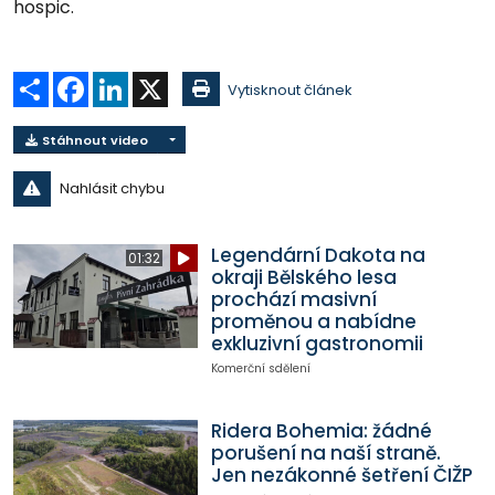
hospic.
Sdílet
Facebook
LinkedIn
X
Vytisknout článek
Stáhnout video
Nahlásit chybu
Legendární Dakota na
01:32
okraji Bělského lesa
prochází masivní
proměnou a nabídne
exkluzivní gastronomii
Komerční sdělení
Ridera Bohemia: žádné
porušení na naší straně.
Jen nezákonné šetření ČIŽP