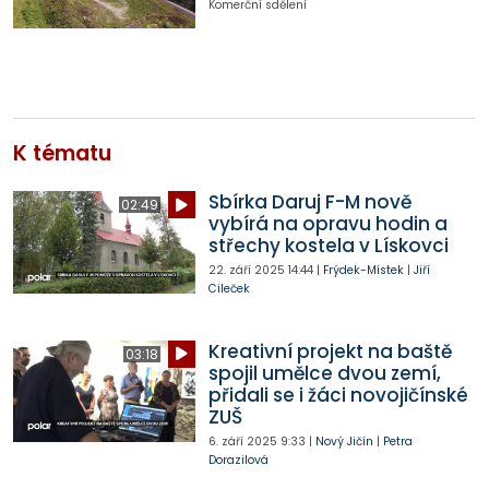
Komerční sdělení
K tématu
Sbírka Daruj F-M nově
02:49
vybírá na opravu hodin a
střechy kostela v Lískovci
22. září 2025
14:44
|
Frýdek-Místek
|
Jiří
Cileček
Kreativní projekt na baště
03:18
spojil umělce dvou zemí,
přidali se i žáci novojičínské
ZUŠ
6. září 2025
9:33
|
Nový Jičín
|
Petra
Dorazilová