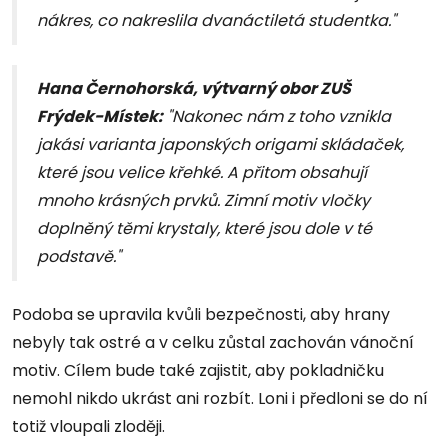
nákres, co nakreslila dvanáctiletá studentka."
Hana Černohorská, výtvarný obor ZUŠ
Frýdek-Místek:
"Nakonec nám z toho vznikla
jakási varianta japonských origami skládaček,
které jsou velice křehké. A přitom obsahují
mnoho krásných prvků. Zimní motiv vločky
doplněný těmi krystaly, které jsou dole v té
podstavě."
Podoba se upravila kvůli bezpečnosti, aby hrany
nebyly tak ostré a v celku zůstal zachován vánoční
motiv. Cílem bude také zajistit, aby pokladničku
nemohl nikdo ukrást ani rozbít. Loni i předloni se do ní
totiž vloupali zloději.