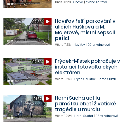
Dnes
10:28
|
Opava
|
Yvona Fajtová
Havířov řeší parkování v
02:38
ulicích Haškova a M.
Majerové, místní sepsali
petici
Včera
11:56
|
Havířov
|
Bára Kelnerová
Frýdek-Místek pokračuje v
02:53
instalaci fotovoltaických
elektráren
Včera
15:43
|
Frýdek-Místek
|
Tomáš Tikal
Horní Suchá uctila
01:37
památku obětí Životické
tragédie u muralu
Včera
10:24
|
Horní Suchá
|
Bára Kelnerová