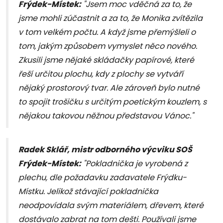
Frýdek-Místek:
"Jsem moc vděčná za to, že
jsme mohli zúčastnit a za to, že Monika zvítězila
v tom velkém počtu. A když jsme přemýšleli o
tom, jakým způsobem vymyslet něco nového.
Zkusili jsme nějaké skládačky papírové, které
řeší určitou plochu, kdy z plochy se vytváří
nějaký prostorový tvar. Ale zároveň bylo nutné
to spojit trošičku s určitým poetickým kouzlem, s
nějakou takovou něžnou představou Vánoc."
Radek Sklář, mistr odborného výcviku SOŠ
Frýdek-Místek:
"Pokladnička je vyrobená z
plechu, dle požadavku zadavatele Frýdku-
Místku. Jelikož stávající pokladnička
neodpovídala svým materiálem, dřevem, které
dostávalo zabrat na tom dešti. Používali jsme