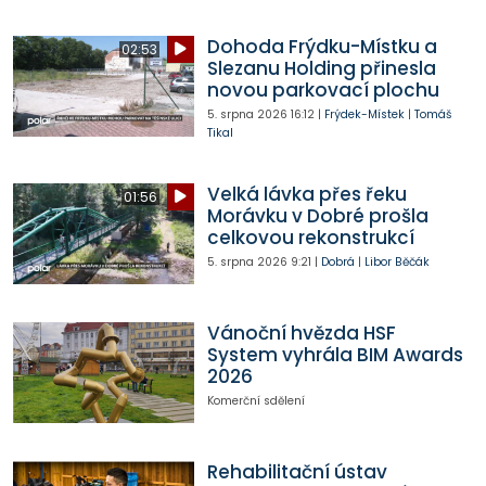
Dohoda Frýdku-Místku a
02:53
Slezanu Holding přinesla
novou parkovací plochu
5. srpna 2026
16:12
|
Frýdek-Místek
|
Tomáš
Tikal
Velká lávka přes řeku
01:56
Morávku v Dobré prošla
celkovou rekonstrukcí
5. srpna 2026
9:21
|
Dobrá
|
Libor Běčák
Vánoční hvězda HSF
System vyhrála BIM Awards
2026
Komerční sdělení
Rehabilitační ústav