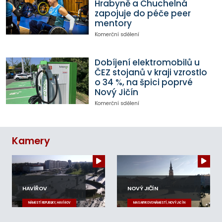
Hrabyně a Chuchelná
zapojuje do péče peer
mentory
Komerční sdělení
Dobíjení elektromobilů u
ČEZ stojanů v kraji vzrostlo
o 34 %, na špici poprvé
Nový Jičín
Komerční sdělení
Kamery
HAVÍŘOV
NOVÝ JIČÍN
NÁMĚSTÍ REPUBLIKY, HAVÍŘOV
MASARYKOVO NÁMĚSTÍ, NOVÝ JIČÍN