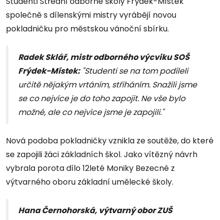
Studenti Střední odborné školy Frýdek-Místek
společně s dílenskými mistry vyrábějí novou
pokladničku pro městskou vánoční sbírku.
Radek Sklář, mistr odborného výcviku SOŠ
Frýdek-Místek:
"Studenti se na tom podíleli
určitě nějakým vrtáním, střiháním. Snažili jsme
se co nejvíce je do toho zapojit. Ne vše bylo
možné, ale co nejvíce jsme je zapojili."
Nová podoba pokladničky vznikla ze soutěže, do které
se zapojili žáci základních škol. Jako vítězný návrh
vybrala porota dílo 12leté Moniky Bezecné z
výtvarného oboru základní umělecké školy.
Hana Černohorská, výtvarný obor ZUŠ