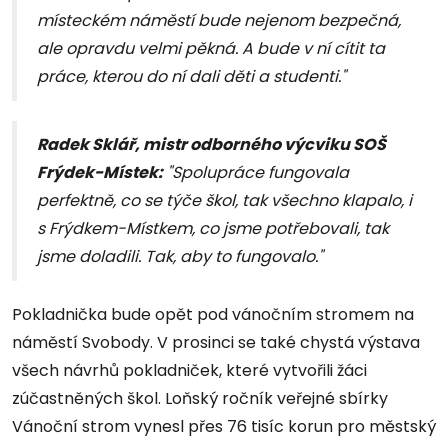
místeckém náměstí bude nejenom bezpečná,
ale opravdu velmi pěkná. A bude v ní cítit ta
práce, kterou do ní dali děti a studenti."
Radek Sklář, mistr odborného výcviku SOŠ
Frýdek-Místek:
"Spolupráce fungovala
perfektně, co se týče škol, tak všechno klapalo, i
s Frýdkem-Místkem, co jsme potřebovali, tak
jsme doladili. Tak, aby to fungovalo."
Pokladnička bude opět pod vánočním stromem na
náměstí Svobody. V prosinci se také chystá výstava
všech návrhů pokladniček, které vytvořili žáci
zúčastněných škol. Loňský ročník veřejné sbírky
Vánoční strom vynesl přes 76 tisíc korun pro městský