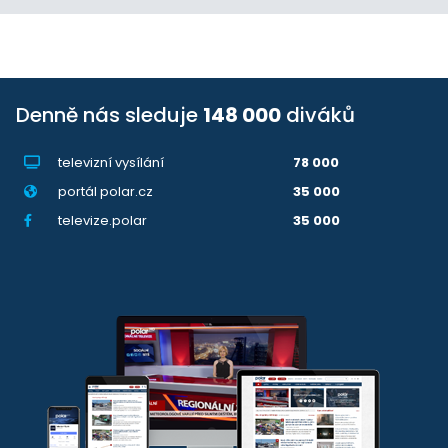
Denně nás sleduje
148 000
diváků
televizní vysílání
78 000
portál polar.cz
35 000
televize.polar
35 000