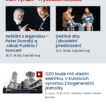
Setkání s legendou –
Deštivé dny
Peter Dvorský a
/divadelní
Jakub Pustina /
představení
koncert
21.9.
19:00
, Celý MS kraj
18.11.
18:00
, Celý MS kraj
OZO bude mít vlastní
02:44
elektřinu. V Kunčicích
vyrostou 2 kogenerační
jednotky
6. srpna 2026
10:06
|
Ostrava-město
|
Tomáš
Kořistka