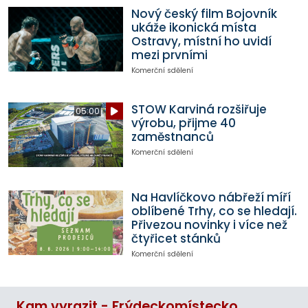
Nový český film Bojovník
ukáže ikonická místa
Ostravy, místní ho uvidí
mezi prvními
Komerční sdělení
STOW Karviná rozšiřuje
05:00
výrobu, přijme 40
zaměstnanců
Komerční sdělení
Na Havlíčkovo nábřeží míří
oblíbené Trhy, co se hledají.
Přivezou novinky i více než
čtyřicet stánků
Komerční sdělení
Kam vyrazit - Frýdeckomístecko