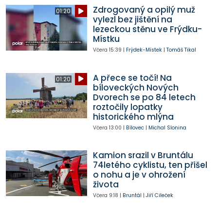
Zdrogovaný a opilý muž
01:20
vylezl bez jištění na
lezeckou stěnu ve Frýdku-
Místku
Včera
15:39
|
Frýdek-Místek
|
Tomáš Tikal
A přece se točí! Na
01:20
bíloveckých Nových
Dvorech se po 84 letech
roztočily lopatky
historického mlýna
Včera
13:00
|
Bílovec
|
Michal Slonina
Kamion srazil v Bruntálu
74letého cyklistu, ten přišel
o nohu a je v ohrožení
života
Včera
9:18
|
Bruntál
|
Jiří Cileček