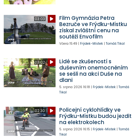
Film Gymnázia Petra
03:03
Bezruče ve Frýdku-Místku
získal zvláštní cenu na
soutěži Envofilm
Včera
15:49
|
Frýdek-Místek
|
Tomáš Tikal
Lidé se zkušeností s
03:02
duševním onemocněním
se sešli na akci Duše na
dlani
5. srpna 2026
16:18
|
Frýdek-Místek
|
Tomáš
Tikal
Policejní cyklohlídky ve
02:30
Frýdku-Místku budou jezdit
na elektrokolech
5. srpna 2026
16:15
|
Frýdek-Místek
|
Tomáš
Tikal