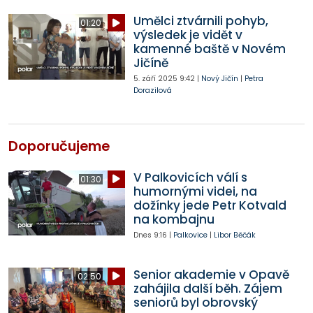
Umělci ztvárnili pohyb,
01:20
výsledek je vidět v
kamenné baště v Novém
Jičíně
5. září 2025
9:42
|
Nový Jičín
|
Petra
Dorazilová
Doporučujeme
V Palkovicích válí s
01:30
humornými videi, na
dožínky jede Petr Kotvald
na kombajnu
Dnes
9:16
|
Palkovice
|
Libor Běčák
Senior akademie v Opavě
02:50
zahájila další běh. Zájem
seniorů byl obrovský