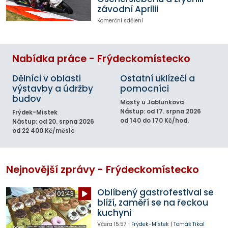
závodní Aprilii
Komerční sdělení
Nabídka práce - Frýdeckomístecko
Dělníci v oblasti
Ostatní uklízeči a
výstavby a údržby
pomocníci
budov
Mosty u Jablunkova
Nástup: od 17. srpna 2026
Frýdek-Místek
od 140 do 170 Kč/hod.
Nástup: od 20. srpna 2026
od 22 400 Kč/měsíc
Nejnovější zprávy - Frýdeckomístecko
Oblíbený gastrofestival se
02:43
blíží, zaměří se na řeckou
kuchyni
Včera
15:57
|
Frýdek-Místek
|
Tomáš Tikal