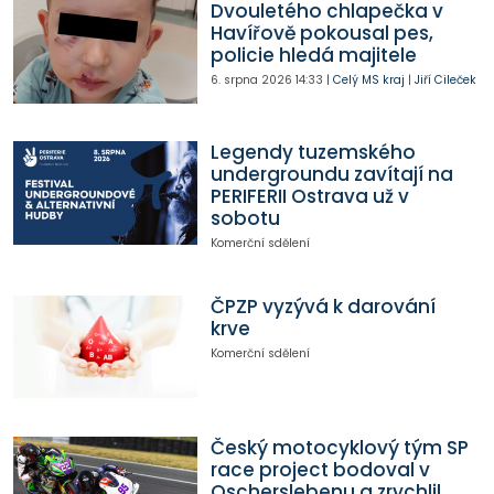
Dvouletého chlapečka v
Havířově pokousal pes,
policie hledá majitele
6. srpna 2026
14:33
|
Celý MS kraj
|
Jiří Cileček
Legendy tuzemského
undergroundu zavítají na
PERIFERII Ostrava už v
sobotu
Komerční sdělení
ČPZP vyzývá k darování
krve
Komerční sdělení
Český motocyklový tým SP
race project bodoval v
Oscherslebenu a zrychlil