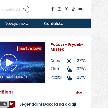
Novojičínsko
Bruntálsko
Počasí - Frýdek-
Místek
Dnes
27°C
Přehrát
Zítra
32°C
Pozítří
23°C
video
dělení
více
Legendární Dakota na okraji
01:32