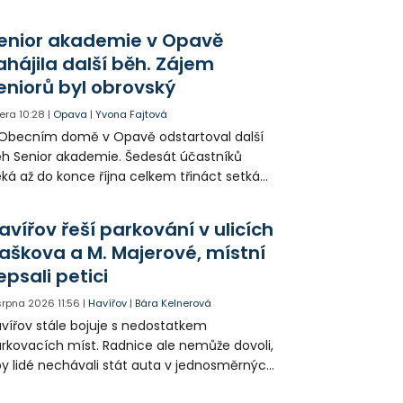
šek a mnoho dalších postav už při
opagaci Palkovic ztvárnili starosta Radim
enior akademie v Opavě
ča a místostarosta David Kula.
ahájila další běh. Zájem
eniorů byl obrovský
era
10:28
|
Opava
|
Yvona Fajtová
Obecním domě v Opavě odstartoval další
h Senior akademie. Šedesát účastníků
ká až do konce října celkem třináct setkání
ných odborných přednášek i poznávání
sta. Na závěr převezmou úspěšní
avířov řeší parkování v ulicích
solventi certifikáty o absolvování studia a
aškova a M. Majerové, místní
obné dárky.
epsali petici
 srpna 2026
11:56
|
Havířov
|
Bára Kelnerová
vířov stále bojuje s nedostatkem
rkovacích míst. Radnice ale nemůže dovoli,
y lidé nechávali stát auta v jednosměrných
icích, kde nezbývá místo pro průjezd IZS.