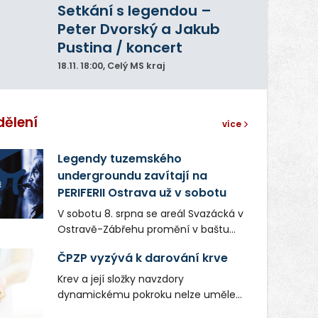
Setkání s legendou –
Peter Dvorský a Jakub
Pustina / koncert
18.11.
18:00
, Celý MS kraj
dělení
více
Legendy tuzemského
undergroundu zavítají na
PERIFERII Ostrava už v sobotu
V sobotu 8. srpna se areál Svazácká v
Ostravě-Zábřehu promění v baštu
undergroundové a alternativní
ČPZP vyzývá k darování krve
hudby. Uskuteční se zde totiž první
ročník festivalu PERIFERIE Ostrava.
Krev a její složky navzdory
Brány areálu se otevřou půlhodinu po
dynamickému pokroku nelze uměle
poledni, na příchozí čekají koncerty,
vyrobit. Zdravotnictví se tudíž bez