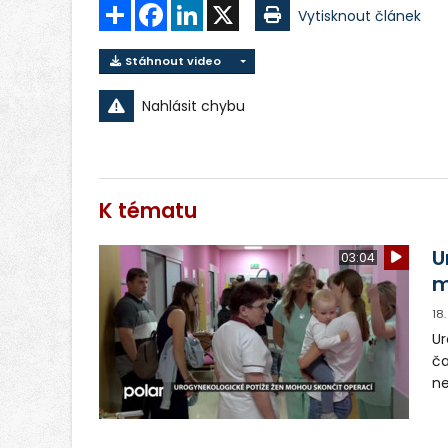
Sdílet
Facebook
LinkedIn
X
Vytisknout článek
Stáhnout video
Nahlásit chybu
K tématu
U
03:04
m
18
Ur
ča
ne
op
pr