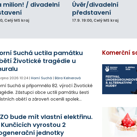
a milion! / divadelní
Úvěr/divadelní
stavení
představení
00
, Celý MS kraj
17.9.
19:00
, Celý MS kraj
orní Suchá uctila památku
Komerční s
bětí Životické tragédie u
uralu
 srpna 2026
10:24
|
Horní Suchá
|
Bára Kelnerová
rní Suchá si připomněla 82. výročí Životické
agédie. Zástupci obce uctili památku šesti
stních obětí a zároveň ocenili spolek
votice Sobě za zpřístupnění informací o
agédii prostřednictvím QR kódů u
ZO bude mít vlastní elektřinu.
amátníků.
 Kunčicích vyrostou 2
ogenerační jednotky