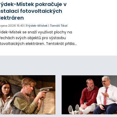
tuace se teď řeší v jednom vnitrobloku, kde
rýdek-Místek pokračuje v
 někteří obyvatelé rozhodli sepsat petici.
nstalaci fotovoltaických
lektráren
 srpna 2026
15:43
|
Frýdek-Místek
|
Tomáš Tikal
ýdek-Místek se snaží využívat plochy na
řechách svých objektů pro výstavbu
tovoltaických elektráren. Tentokrát přišla
da na 11. Základní školu ve Frýdku.