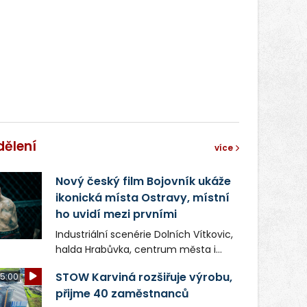
správní proces.
dělení
více
Nový český film Bojovník ukáže
ikonická místa Ostravy, místní
ho uvidí mezi prvními
Industriální scenérie Dolních Vítkovic,
halda Hrabůvka, centrum města i
další ikonická místa Ostravy se objeví
STOW Karviná rozšiřuje výrobu,
5:00
v novém filmu Bojovník, který vstoupí
přijme 40 zaměstnanců
do kin už 13. srpna. Režiséři Vojtěch