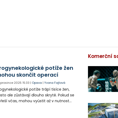
Komerční s
rogynekologické potíže žen
ohou skončit operací
. prosince 2025
15:33
|
Opava
|
Yvona Fajtová
ogynekologické potíže trápí tisíce žen,
sto ale zůstávají dlouho skryté. Pokud se
řeší včas, mohou vyústit až v nutnost
erace. Lékaři opavské Slezské nemocnice
0
oto apelují na prevenci a pravidelné