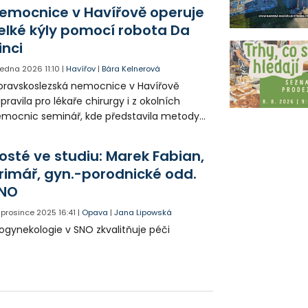
nekologické prohlídky.
emocnice v Havířově operuje
elké kýly pomocí robota Da
inci
 ledna 2026
11:10
|
Havířov
|
Bára Kelnerová
ravskoslezská nemocnice v Havířově
ipravila pro lékaře chirurgy i z okolních
mocnic seminář, kde představila metody
erací břišních kýl pomocí robotického
stému Da Vinci, které ale nejsou ještě v
osté ve studiu: Marek Fabian,
ské republice zcela běžné.
rimář, gyn.-porodnické odd.
NO
. prosince 2025
16:41
|
Opava
|
Jana Lipowská
ogynekologie v SNO zkvalitňuje péči