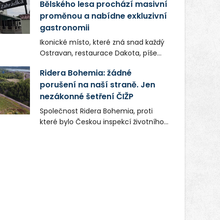
Bělského lesa prochází masivní
proměnou a nabídne exkluzivní
gastronomii
Ikonické místo, které zná snad každý
Ostravan, restaurace Dakota, píše
novou kapitolu. Silná mateřská
Ridera Bohemia: žádné
společnost Dang Investment Group
porušení na naší straně. Jen
s.r.o. investuje do projektu přes 50
nezákonné šetření ČIŽP
milionů korun. Cílem je přinést
Ostravě dva špičkové gastronomické
Společnost Ridera Bohemia, proti
koncepty, které v regionu dosud
které bylo Českou inspekcí životního
chyběly, luxusní středomořskou
prostředí (ČIŽP) čtyři roky vedeno
kuchyni a autentickou asijskou
vykonstruované řízení, při realizaci
gastronomii.
OVS na heřmanické haldě
postupovala v souladu se zákonem a
zadáním státního podniku DIAMO a v
této souvislosti nelze hovořit o
žádném odpadu. Ridera od počátku
označovala řízení ČIŽP za nezákonné
a domáhala se práva na spravedlivý