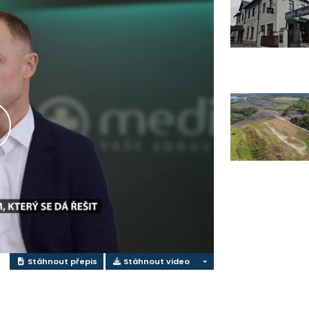
řehrát
ideo
Stáhnout přepis
Stáhnout video