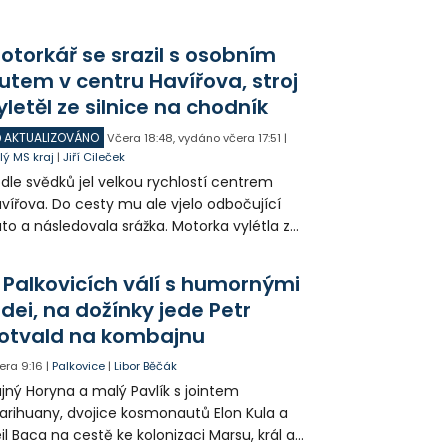
otorkář se srazil s osobním
utem v centru Havířova, stroj
yletěl ze silnice na chodník
AKTUALIZOVÁNO
Včera
18:48
,
vydáno včera
17:51
|
lý MS kraj
|
Jiří Cileček
dle svědků jel velkou rychlostí centrem
vířova. Do cesty mu ale vjelo odbočující
to a následovala srážka. Motorka vylétla ze
lnice, prorazila zábradlí a stroj skončil na
odníku. Motorkář utrpěl velmi vážná
 Palkovicích válí s humornými
anění a byl letecky přepraven do
idei, na dožínky jede Petr
emocnice.
otvald na kombajnu
era
9:16
|
Palkovice
|
Libor Běčák
jný Horyna a malý Pavlík s jointem
rihuany, dvojice kosmonautů Elon Kula a
il Baca na cestě ke kolonizaci Marsu, král a