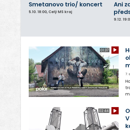
Smetanovo trio/ koncert
Ani z
před
5.10.
18:00
, Celý MS kraj
9.12.
19:
H
01:37
o
m
7.
Ho
tr
mí
Ži
tr
O
02:44
p
V
k