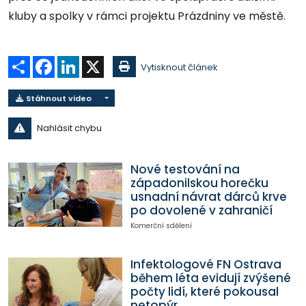
kluby a spolky v rámci projektu Prázdniny ve městě.
Sdílet
Facebook
LinkedIn
X
Vytisknout článek
Stáhnout video
Nahlásit chybu
Nové testování na
západonilskou horečku
usnadní návrat dárců krve
po dovolené v zahraničí
Komerční sdělení
Infektologové FN Ostrava
během léta evidují zvýšené
počty lidí, které pokousal
netopýr