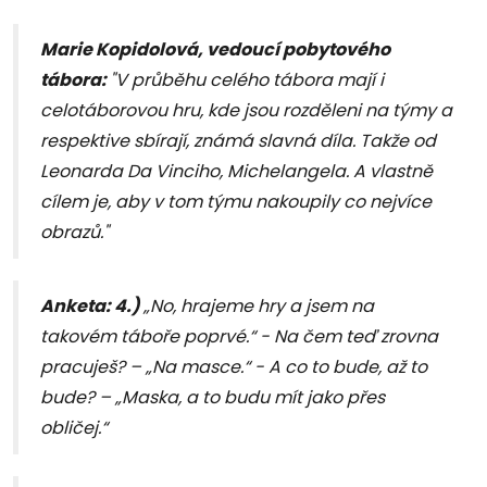
Marie Kopidolová, vedoucí pobytového
tábora:
"V průběhu celého tábora mají i
celotáborovou hru, kde jsou rozděleni na týmy a
respektive sbírají, známá slavná díla. Takže od
Leonarda Da Vinciho, Michelangela. A vlastně
cílem je, aby v tom týmu nakoupily co nejvíce
obrazů."
Anketa: 4.)
„No, hrajeme hry a jsem na
takovém táboře poprvé.“ - Na čem teď zrovna
pracuješ? – „Na masce.“ - A co to bude, až to
bude? – „Maska, a to budu mít jako přes
obličej.“