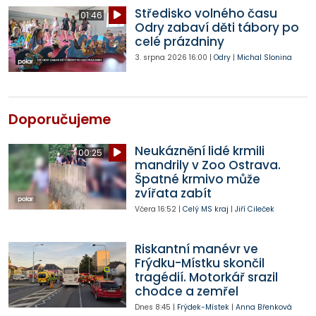
Středisko volného času
01:46
Odry zabaví děti tábory po
celé prázdniny
3. srpna 2026
16:00
|
Odry
|
Michal Slonina
Doporučujeme
Neukáznění lidé krmili
00:25
mandrily v Zoo Ostrava.
Špatné krmivo může
zvířata zabít
Včera
16:52
|
Celý MS kraj
|
Jiří Cileček
Riskantní manévr ve
Frýdku-Místku skončil
tragédií. Motorkář srazil
chodce a zemřel
Dnes
8:45
|
Frýdek-Místek
|
Anna Břenková