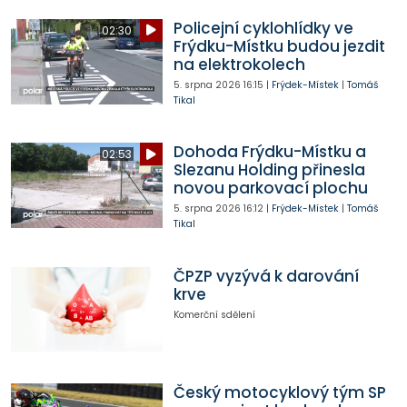
Policejní cyklohlídky ve
02:30
Frýdku-Místku budou jezdit
na elektrokolech
5. srpna 2026
16:15
|
Frýdek-Místek
|
Tomáš
Tikal
Dohoda Frýdku-Místku a
02:53
Slezanu Holding přinesla
novou parkovací plochu
5. srpna 2026
16:12
|
Frýdek-Místek
|
Tomáš
Tikal
ČPZP vyzývá k darování
krve
Komerční sdělení
Český motocyklový tým SP