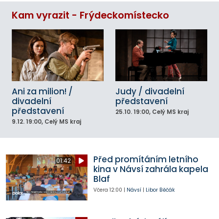
Kam vyrazit - Frýdeckomístecko
Ani za milion! /
Judy / divadelní
divadelní
představení
představení
25.10.
19:00
, Celý MS kraj
9.12.
19:00
, Celý MS kraj
Před promítáním letního
01:42
kina v Návsí zahrála kapela
Blaf
Včera
12:00
|
Návsí
|
Libor Běčák