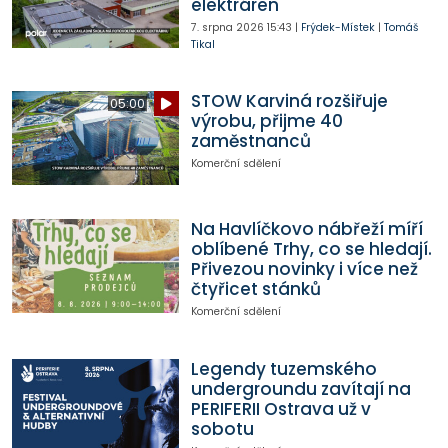
elektráren
7. srpna 2026
15:43
|
Frýdek-Místek
|
Tomáš
Tikal
STOW Karviná rozšiřuje
05:00
výrobu, přijme 40
zaměstnanců
Komerční sdělení
Na Havlíčkovo nábřeží míří
oblíbené Trhy, co se hledají.
Přivezou novinky i více než
čtyřicet stánků
Komerční sdělení
Legendy tuzemského
undergroundu zavítají na
PERIFERII Ostrava už v
sobotu