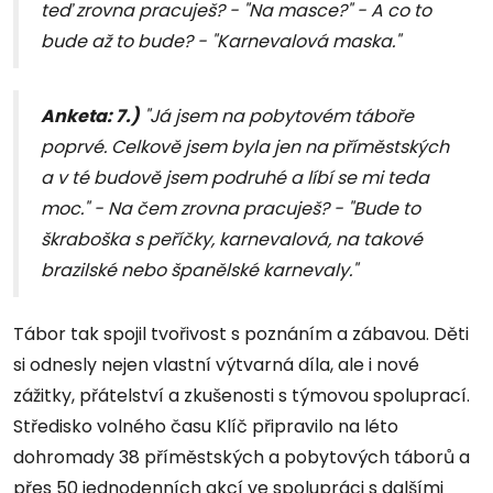
teď zrovna pracuješ? - "Na masce?" - A co to
bude až to bude? - "Karnevalová maska."
Anketa: 7.)
"Já jsem na pobytovém táboře
poprvé. Celkově jsem byla jen na příměstských
a v té budově jsem podruhé a líbí se mi teda
moc." - Na čem zrovna pracuješ? - "Bude to
škraboška s peříčky, karnevalová, na takové
brazilské nebo španělské karnevaly."
Tábor tak spojil tvořivost s poznáním a zábavou. Děti
si odnesly nejen vlastní výtvarná díla, ale i nové
zážitky, přátelství a zkušenosti s týmovou spoluprací.
Středisko volného času Klíč připravilo na léto
dohromady 38 příměstských a pobytových táborů a
přes 50 jednodenních akcí ve spolupráci s dalšími