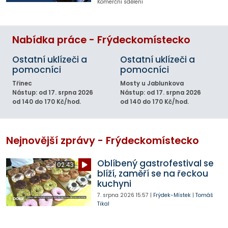
Komerční sdělení
Nabídka práce - Frýdeckomístecko
Ostatní uklízeči a
Ostatní uklízeči a
pomocníci
pomocníci
Třinec
Mosty u Jablunkova
Nástup: od 17. srpna 2026
Nástup: od 17. srpna 2026
od 140 do 170 Kč/hod.
od 140 do 170 Kč/hod.
Nejnovější zprávy - Frýdeckomístecko
Oblíbený gastrofestival se
02:43
blíží, zaměří se na řeckou
kuchyni
7. srpna 2026
15:57
|
Frýdek-Místek
|
Tomáš
Tikal