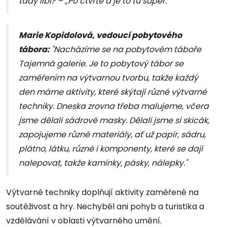
tady líbí? – „Po čtvrté a je to tu super.“
Marie Kopidolová, vedoucí pobytového
tábora:
"Nacházíme se na pobytovém táboře
Tajemná galerie. Je to pobytový tábor se
zaměřením na výtvarnou tvorbu, takže každý
den máme aktivity, které skýtají různé výtvarné
techniky. Dneska zrovna třeba malujeme, včera
jsme dělali sádrové masky. Dělali jsme si skicák,
zapojujeme různé materiály, ať už papír, sádru,
plátno, látku, různé i komponenty, které se dají
nalepovat, takže kamínky, pásky, nálepky."
Výtvarné techniky doplňují aktivity zaměřené na
soutěživost a hry. Nechyběl ani pohyb a turistika a
vzdělávání v oblasti výtvarného umění.