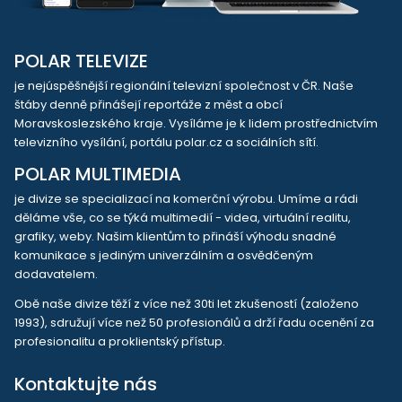
POLAR TELEVIZE
je nejúspěšnější regionální televizní společnost v ČR. Naše
štáby denně přinášejí reportáže z měst a obcí
Moravskoslezského kraje. Vysíláme je k lidem prostřednictvím
televizního vysílání, portálu polar.cz a sociálních sítí.
POLAR MULTIMEDIA
je divize se specializací na komerční výrobu. Umíme a rádi
děláme vše, co se týká multimedií - videa, virtuální realitu,
grafiky, weby. Našim klientům to přináší výhodu snadné
komunikace s jediným univerzálním a osvědčeným
dodavatelem.
Obě naše divize těží z více než 30ti let zkušeností (založeno
1993), sdružují více než 50 profesionálů a drží řadu ocenění za
profesionalitu a proklientský přístup.
Kontaktujte nás