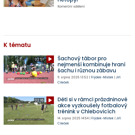
Komerční sdělení
K tématu
Šachový tábor pro
02:51
nejmenší kombinuje hraní
šachu i různou zábavu
11. srpna 2025
13:52
|
Frýdek-Místek
|
Jiří
Cileček
Děti si v rámci prázdninové
02:16
akce vyzkoušely fotbalový
trénink v Chlebovicích
14. srpna 2025
14:54
|
Frýdek-Místek
|
Jiří
Cileček