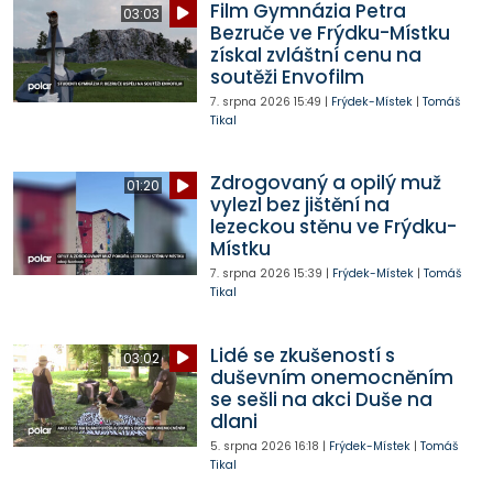
Film Gymnázia Petra
03:03
Bezruče ve Frýdku-Místku
získal zvláštní cenu na
soutěži Envofilm
7. srpna 2026
15:49
|
Frýdek-Místek
|
Tomáš
Tikal
Zdrogovaný a opilý muž
01:20
vylezl bez jištění na
lezeckou stěnu ve Frýdku-
Místku
7. srpna 2026
15:39
|
Frýdek-Místek
|
Tomáš
Tikal
Lidé se zkušeností s
03:02
duševním onemocněním
se sešli na akci Duše na
dlani
5. srpna 2026
16:18
|
Frýdek-Místek
|
Tomáš
Tikal