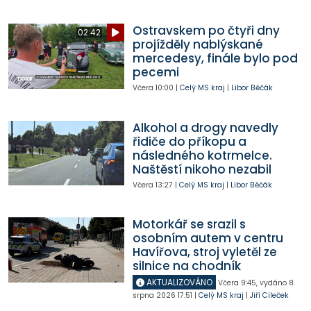
Ostravskem po čtyři dny
02:42
projížděly nablýskané
mercedesy, finále bylo pod
pecemi
Včera
10:00
|
Celý MS kraj
|
Libor Běčák
Alkohol a drogy navedly
řidiče do příkopu a
následného kotrmelce.
Naštěstí nikoho nezabil
Včera
13:27
|
Celý MS kraj
|
Libor Běčák
Motorkář se srazil s
osobním autem v centru
Havířova, stroj vyletěl ze
silnice na chodník
AKTUALIZOVÁNO
Včera
9:45
,
vydáno 8.
srpna 2026
17:51
|
Celý MS kraj
|
Jiří Cileček