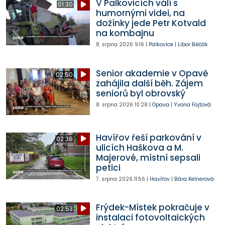
V Palkovicích válí s
01:30
humornými videi, na
dožínky jede Petr Kotvald
na kombajnu
8. srpna 2026
9:16
|
Palkovice
|
Libor Běčák
Senior akademie v Opavě
02:50
zahájila další běh. Zájem
seniorů byl obrovský
8. srpna 2026
10:28
|
Opava
|
Yvona Fajtová
Havířov řeší parkování v
02:38
ulicích Haškova a M.
Majerové, místní sepsali
petici
7. srpna 2026
11:56
|
Havířov
|
Bára Kelnerová
Frýdek-Místek pokračuje v
02:53
instalaci fotovoltaických