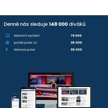
Denně nás sleduje
148 000
diváků
televizní vysílání
78 000
portál polar.cz
35 000
televize.polar
35 000