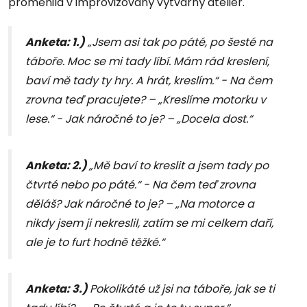
proměnila v improvizovaný výtvarný ateliér.
Anketa: 1.)
„Jsem asi tak po páté, po šesté na
táboře. Moc se mi tady líbí. Mám rád kreslení,
baví mě tady ty hry. A hrát, kreslím.“ - Na čem
zrovna teď pracujete? – „Kreslíme motorku v
lese.“ - Jak náročné to je? – „Docela dost.“
Anketa: 2.)
„Mě baví to kreslit a jsem tady po
čtvrté nebo po páté.“ - Na čem teď zrovna
děláš? Jak náročné to je? – „Na motorce a
nikdy jsem ji nekreslil, zatím se mi celkem daří,
ale je to furt hodně těžké.“
Anketa: 3.)
Pokolikáté už jsi na táboře, jak se ti