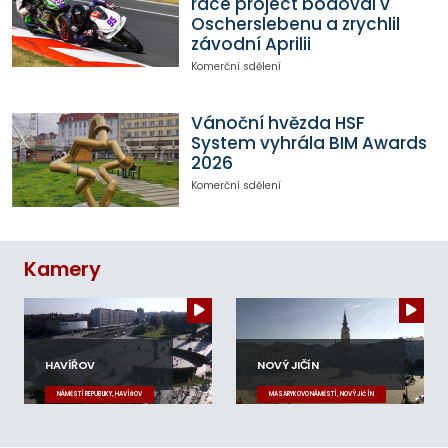
race project bodoval v
Oscherslebenu a zrychlil
závodní Aprilii
Komerční sdělení
Vánoční hvězda HSF
System vyhrála BIM Awards
2026
Komerční sdělení
Kamery
HAVÍŘOV
NOVÝ JIČÍN
NÁMĚSTÍ REPUBLIKY, HAVÍŘOV
MASARYKOVO NÁMĚSTÍ, NOVÝ JIČÍN