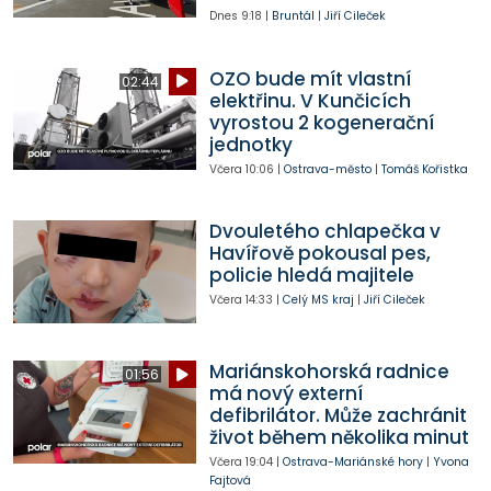
Dnes
9:18
|
Bruntál
|
Jiří Cileček
OZO bude mít vlastní
02:44
elektřinu. V Kunčicích
vyrostou 2 kogenerační
jednotky
Včera
10:06
|
Ostrava-město
|
Tomáš Kořistka
Dvouletého chlapečka v
Havířově pokousal pes,
policie hledá majitele
Včera
14:33
|
Celý MS kraj
|
Jiří Cileček
Mariánskohorská radnice
01:56
má nový externí
defibrilátor. Může zachránit
život během několika minut
Včera
19:04
|
Ostrava-Mariánské hory
|
Yvona
Fajtová