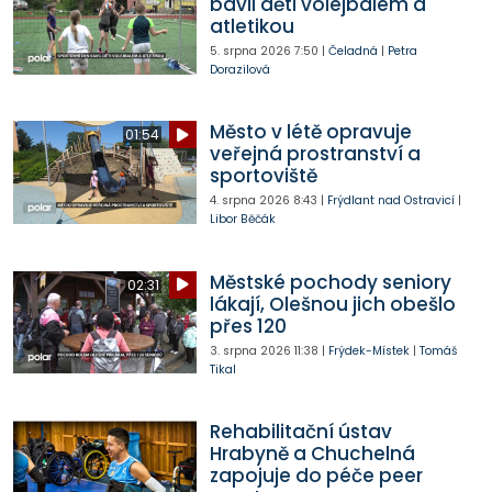
bavil děti volejbalem a
atletikou
5. srpna 2026
7:50
|
Čeladná
|
Petra
Dorazilová
Město v létě opravuje
01:54
veřejná prostranství a
sportoviště
4. srpna 2026
8:43
|
Frýdlant nad Ostravicí
|
Libor Běčák
Městské pochody seniory
02:31
lákají, Olešnou jich obešlo
přes 120
3. srpna 2026
11:38
|
Frýdek-Místek
|
Tomáš
Tikal
Rehabilitační ústav
Hrabyně a Chuchelná
zapojuje do péče peer