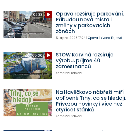
Opava rozšiřuje parkování.
02:33
Přibudou nová místa i
změny v parkovacích
zónách
5. srpna 2026
17:24
|
Opava
|
Yvona Fajtová
STOW Karviná rozšiřuje
05:00
výrobu, přijme 40
zaměstnanců
Komerční sdělení
Na Havlíčkovo nábřeží míří
oblíbené Trhy, co se hledají.
Přivezou novinky i více než
čtyřicet stánků
Komerční sdělení