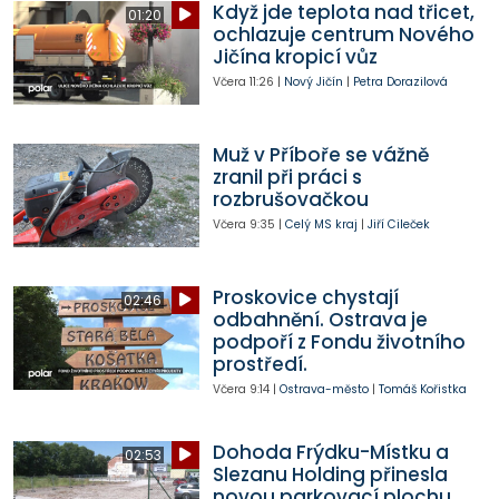
Když jde teplota nad třicet,
01:20
ochlazuje centrum Nového
Jičína kropicí vůz
Včera
11:26
|
Nový Jičín
|
Petra Dorazilová
Muž v Příboře se vážně
zranil při práci s
rozbrušovačkou
Včera
9:35
|
Celý MS kraj
|
Jiří Cileček
Proskovice chystají
02:46
odbahnění. Ostrava je
podpoří z Fondu životního
prostředí.
Včera
9:14
|
Ostrava-město
|
Tomáš Kořistka
Dohoda Frýdku-Místku a
02:53
Slezanu Holding přinesla
novou parkovací plochu