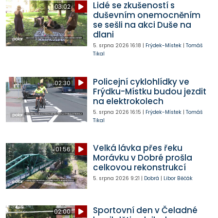
Lidé se zkušeností s
03:02
duševním onemocněním
se sešli na akci Duše na
dlani
5. srpna 2026
16:18
|
Frýdek-Místek
|
Tomáš
Tikal
Policejní cyklohlídky ve
02:30
Frýdku-Místku budou jezdit
na elektrokolech
5. srpna 2026
16:15
|
Frýdek-Místek
|
Tomáš
Tikal
Velká lávka přes řeku
01:56
Morávku v Dobré prošla
celkovou rekonstrukcí
5. srpna 2026
9:21
|
Dobrá
|
Libor Běčák
Sportovní den v Čeladné
02:00