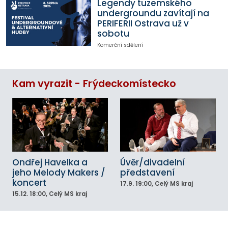
Legendy tuzemského
undergroundu zavítají na
PERIFERII Ostrava už v
sobotu
Komerční sdělení
Kam vyrazit - Frýdeckomístecko
Ondřej Havelka a
Úvěr/divadelní
jeho Melody Makers /
představení
koncert
17.9.
19:00
, Celý MS kraj
15.12.
18:00
, Celý MS kraj