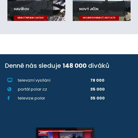
HAVÍŘOV
NOVÝ JIČÍN
NÁMĚSTÍ REPUBLIKY, HAVÍŘOV
MASARYKOVO NÁMĚSTÍ, NOVÝ JIČÍN
Denně nás sleduje
148 000
diváků
televizní vysílání
78 000
portál polar.cz
35 000
televize.polar
35 000