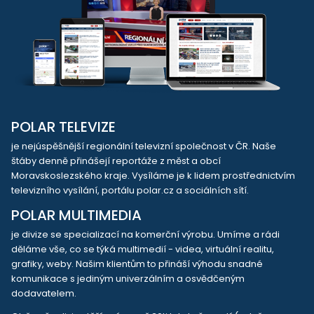
POLAR TELEVIZE
je nejúspěšnější regionální televizní společnost v ČR. Naše
štáby denně přinášejí reportáže z měst a obcí
Moravskoslezského kraje. Vysíláme je k lidem prostřednictvím
televizního vysílání, portálu polar.cz a sociálních sítí.
POLAR MULTIMEDIA
je divize se specializací na komerční výrobu. Umíme a rádi
děláme vše, co se týká multimedií - videa, virtuální realitu,
grafiky, weby. Našim klientům to přináší výhodu snadné
komunikace s jediným univerzálním a osvědčeným
dodavatelem.