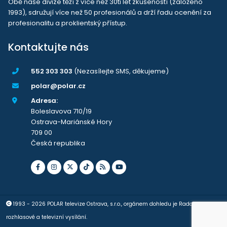
Obě naše divize těží z více než 30ti let zkušeností (založeno
1993), sdružují více než 50 profesionálů a drží řadu ocenění za
profesionalitu a proklientský přístup.
Kontaktujte nás
552 303 303
(Nezasílejte SMS, děkujeme)
polar@polar.cz
Adresa:
Boleslavova 710/19
Ostrava-Mariánské Hory
709 00
Česká republika
1993 - 2026 POLAR televize Ostrava, s.r.o., orgánem dohledu je Rada pro
rozhlasové a televizní vysílání.