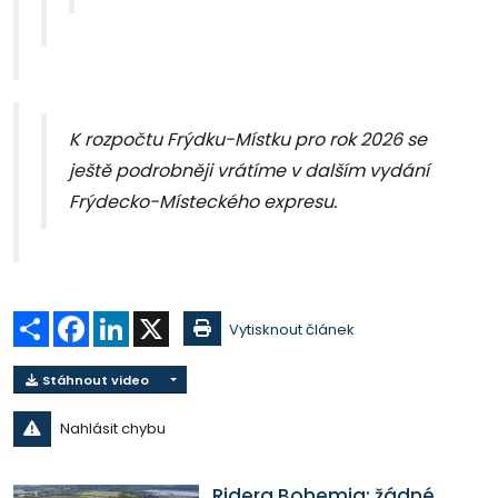
K rozpočtu Frýdku-Místku pro rok 2026 se
ještě podrobněji vrátíme v dalším vydání
Frýdecko-Místeckého expresu.
Sdílet
Facebook
LinkedIn
X
Vytisknout článek
Stáhnout video
Nahlásit chybu
Ridera Bohemia: žádné