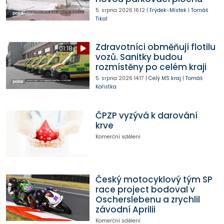
5. srpna 2026
16:12
|
Frýdek-Místek
|
Tomáš
Tikal
Zdravotníci obměňují flotilu
01:18
vozů. Sanitky budou
rozmístěny po celém kraji
5. srpna 2026
14:17
|
Celý MS kraj
|
Tomáš
Kořistka
ČPZP vyzývá k darování
krve
Komerční sdělení
Český motocyklový tým SP
race project bodoval v
Oscherslebenu a zrychlil
závodní Aprilii
Komerční sdělení