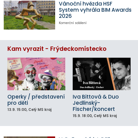
Vánoční hvězda HSF
System vyhrála BIM Awards
2026
Komerční sdělení
Kam vyrazit - Frýdeckomístecko
Operky / představení
Iva Bittová & Duo
pro děti
Jedlinský-
Fischer/koncert
13.9.
15:00
, Celý MS kraj
15.9.
18:00
, Celý MS kraj