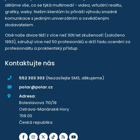
děláme vše, co se týká multimedií - videa, virtuální realitu,
grafiky, weby. Našim klientům to přináší výhodu snadné
komunikace s jediným univerzálním a osvědčeným
dodavatelem.
Obě naše divize těží z více než 30ti let zkušeností (založeno
1993), sdružují více než 50 profesionálů a drží řadu ocenění za
profesionalitu a proklientský přístup.
Kontaktujte nás
552 303 303
(Nezasílejte SMS, děkujeme)
polar@polar.cz
Adresa:
Boleslavova 710/19
Ostrava-Mariánské Hory
709 00
Česká republika