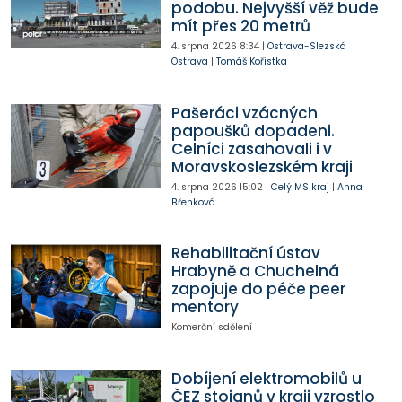
podobu. Nejvyšší věž bude
mít přes 20 metrů
4. srpna 2026
8:34
|
Ostrava-Slezská
Ostrava
|
Tomáš Kořistka
Pašeráci vzácných
papoušků dopadeni.
Celníci zasahovali i v
Moravskoslezském kraji
4. srpna 2026
15:02
|
Celý MS kraj
|
Anna
Břenková
Rehabilitační ústav
Hrabyně a Chuchelná
zapojuje do péče peer
mentory
Komerční sdělení
Dobíjení elektromobilů u
ČEZ stojanů v kraji vzrostlo