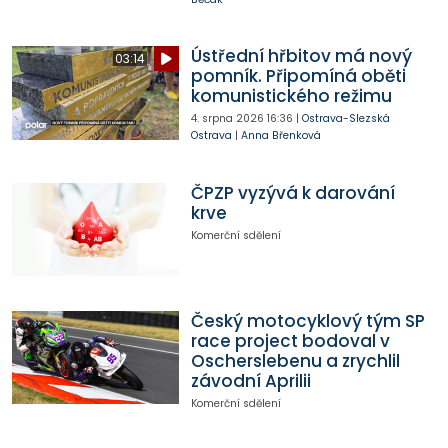
Ústřední hřbitov má nový
03:14
pomník. Připomíná oběti
komunistického režimu
4. srpna 2026
16:36
|
Ostrava-Slezská
Ostrava
|
Anna Břenková
ČPZP vyzývá k darování
krve
Komerční sdělení
Český motocyklový tým SP
race project bodoval v
Oscherslebenu a zrychlil
závodní Aprilii
Komerční sdělení