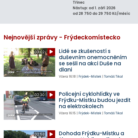
Třinec
Nástup: od 1. září 2026
od 28 750 do 29 750 Kč/měsíc
Nejnovější zprávy - Frýdeckomístecko
Lidé se zkušeností s
03:02
duševním onemocněním
se sešli na akci Duše na
dlani
Včera
16:18
|
Frýdek-Místek
|
Tomáš Tikal
Policejní cyklohlídky ve
02:30
Frýdku-Místku budou jezdit
na elektrokolech
Včera
16:15
|
Frýdek-Místek
|
Tomáš Tikal
Dohoda Frýdku-Místku a
02:53