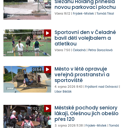
Slezanu Holding přinesla
novou parkovací plochu
Včera
16:12
|
Frýdek-Místek
|
Tomáš Tikal
Sportovní den v Čeladné
02:00
bavil děti volejbalem a
atletikou
Včera
7:50
|
Čeladná
|
Petra Dorazilová
Město v létě opravuje
01:54
veřejná prostranství a
sportoviště
4. srpna 2026
8:43
|
Frýdlant nad Ostravicí
|
Libor Běčák
Městské pochody seniory
02:31
lákají, Olešnou jich obešlo
přes 120
3. srpna 2026
11:38
|
Frýdek-Místek
|
Tomáš