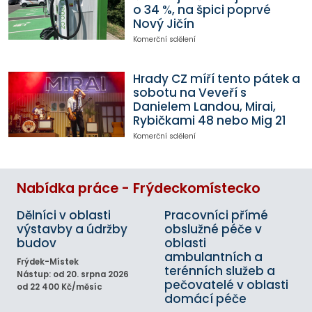
o 34 %, na špici poprvé
Nový Jičín
Komerční sdělení
Hrady CZ míří tento pátek a
sobotu na Veveří s
Danielem Landou, Mirai,
Rybičkami 48 nebo Mig 21
Komerční sdělení
Nabídka práce - Frýdeckomístecko
Dělníci v oblasti
Pracovníci přímé
výstavby a údržby
obslužné péče v
budov
oblasti
ambulantních a
Frýdek-Místek
terénních služeb a
Nástup: od 20. srpna 2026
pečovatelé v oblasti
od 22 400 Kč/měsíc
domácí péče