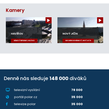
Kamery
HAVÍŘOV
NOVÝ JIČÍN
NÁMĚSTÍ REPUBLIKY, HAVÍŘOV
MASARYKOVO NÁMĚSTÍ, NOVÝ JIČÍN
Denně nás sleduje
148 000
diváků
televizní vysílání
78 000
portál polar.cz
35 000
televize.polar
35 000