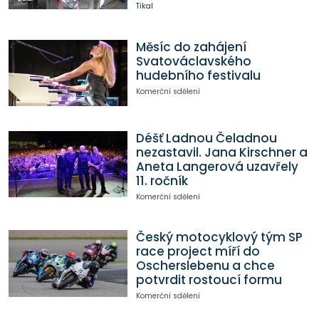
Tikal
Měsíc do zahájení
Svatováclavského
hudebního festivalu
Komerční sdělení
Déšť Ladnou Čeladnou
nezastavil. Jana Kirschner a
Aneta Langerová uzavřely
11. ročník
Komerční sdělení
Český motocyklový tým SP
race project míří do
Oscherslebenu a chce
potvrdit rostoucí formu
Komerční sdělení