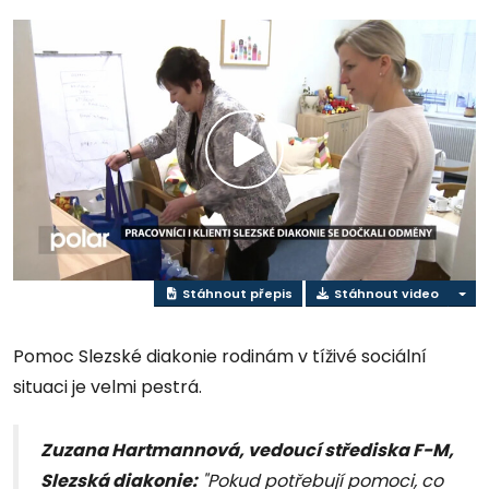
Přehrát
video
Stáhnout přepis
Stáhnout video
Pomoc Slezské diakonie rodinám v tíživé sociální
situaci je velmi pestrá.
Zuzana Hartmannová, vedoucí střediska F-M,
Slezská diakonie:
"Pokud potřebují pomoci, co