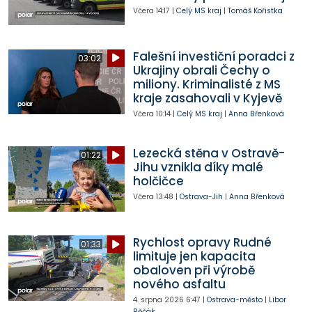
Včera
14:17
|
Celý MS kraj
|
Tomáš Kořistka
Falešní investiční poradci z
03:02
Ukrajiny obrali Čechy o
miliony. Kriminalisté z MS
kraje zasahovali v Kyjevě
Včera
10:14
|
Celý MS kraj
|
Anna Břenková
Lezecká stěna v Ostravě-
01:22
Jihu vznikla díky malé
holčičce
Včera
13:48
|
Ostrava-Jih
|
Anna Břenková
Rychlost opravy Rudné
01:33
limituje jen kapacita
obaloven při výrobě
nového asfaltu
4. srpna 2026
6:47
|
Ostrava-město
|
Libor
Běčák