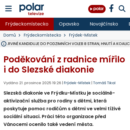
Frýdeckomístecko
Opavsko
Novojičínsko
Domů
Frýdeckomístecko
Frýdek-Místek
V KARVINÉ KANDIDUJE DO PODZIMNÍCH VOLEB 8 STRAN, HNUTÍ A KOALIC
ŠEST JEDNOTEK HASIČŮ ZASAHOVALO U POŽÁRU STRNIŠTĚ VE VĚT
HOŘELO NA DVOU HEKTARECH A ZNIČENO BYLO 35 BALÍKŮ SLÁMY, I
KARVINÁ ZNÁ BUDOUCÍ PODOBU AREÁLU LODIČKY V PARKU BOŽEN
MORAVSKOSLEZŠTÍ POLICISTÉ ODHALILI MEZINÁRODNÍ GANG PODVO
LÁKALI LIDI NA ZISKY Z KRYPTOMĚN, INFO A VIDEO NA POLAR.CZ
MINISTESTVO ŽIVOTNÍHO PROSTŘEDÍ PŘEVZALO VYŠETŘOVÁNÍ KAU
A ROZHODLO, ŽE VINÍK ZA ŠKODY PO ZAVEZENÍ TUNAMI ODPADU NE
EVROPSKÝ ŽALOBCE V OSTRAVĚ ŽALUJE 5 LIDÍ A FIRMU ZA PODVODY 
SLEZSKÁ OSTRAVA PŘIPRAVUJE PROJEKTOVOU DOKUMENTACI PRO 
FRÝDEK-MÍSTEK DOKONČIL STAVBU VOLNOČASOVÉHO AREÁLU NA RIVI
HNUTÍ ANO V HAVÍŘOVĚ NEZAŘADÍ HEJTMANA JOSEFA BĚLICU NA V
VĚRA PALKOVSKÁ UŽ NEBUDE KANDIDOVAT NA PRIMÁTORKU TŘINCE,
FOTBALISTA LAURI LAINE SE VRACÍ Z BANÍKU OSTRAVA NA PŮL ROK
F-M DOKONČIL PRVNÍ STUPEŇ PROJEKTOVÉ DOKUMENTACE DO
Poděkování z radnice mířilo
i do Slezské diakonie
Vydáno 21. prosince 2025 19:26 |
Frýdek-Místek
|
Tomáš Tikal
Slezská diakonie ve Frýdku-Místku je sociálně-
aktivizační služba pro rodiny s dětmi, která
poskytuje pomoc rodičům s dětmi ve velmi tíživé
sociální situaci. Práci této organizace před
Vánocemi ocenilo také vedení města.