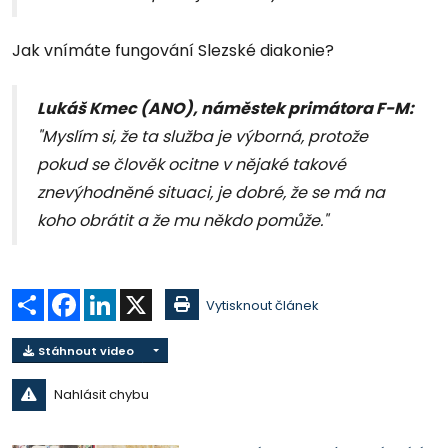
Jak vnímáte fungování Slezské diakonie?
Lukáš Kmec (ANO), náměstek primátora F-M:
"Myslím si, že ta služba je výborná, protože
pokud se člověk ocitne v nějaké takové
znevýhodněné situaci, je dobré, že se má na
koho obrátit a že mu někdo pomůže."
Sdílet
Facebook
LinkedIn
X
Vytisknout článek
Stáhnout video
Nahlásit chybu