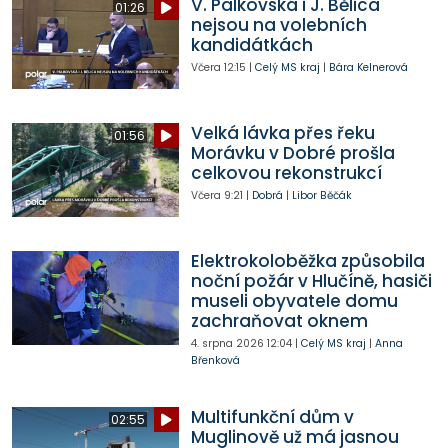
V. Palkovská i J. Bělica
01:26
nejsou na volebních
kandidátkách
Včera
12:15
|
Celý MS kraj
|
Bára Kelnerová
Velká lávka přes řeku
01:56
Morávku v Dobré prošla
celkovou rekonstrukcí
Včera
9:21
|
Dobrá
|
Libor Běčák
Elektrokoloběžka způsobila
noční požár v Hlučíně, hasiči
museli obyvatele domu
zachraňovat oknem
4. srpna 2026
12:04
|
Celý MS kraj
|
Anna
Břenková
Multifunkční dům v
02:55
Muglinově už má jasnou