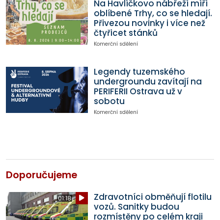
Na Havlíčkovo nábřeží míří
oblíbené Trhy, co se hledají.
Přivezou novinky i více než
čtyřicet stánků
Komerční sdělení
Legendy tuzemského
undergroundu zavítají na
PERIFERII Ostrava už v
sobotu
Komerční sdělení
Doporučujeme
Zdravotníci obměňují flotilu
01:18
vozů. Sanitky budou
rozmístěny po celém kraji