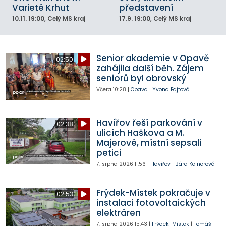
Varieté Krhut
představení
10.11.
19:00
, Celý MS kraj
17.9.
19:00
, Celý MS kraj
Senior akademie v Opavě
02:50
zahájila další běh. Zájem
seniorů byl obrovský
Včera
10:28
|
Opava
|
Yvona Fajtová
Havířov řeší parkování v
02:38
ulicích Haškova a M.
Majerové, místní sepsali
petici
7. srpna 2026
11:56
|
Havířov
|
Bára Kelnerová
Frýdek-Místek pokračuje v
02:53
instalaci fotovoltaických
elektráren
7. srpna 2026
15:43
|
Frýdek-Místek
|
Tomáš