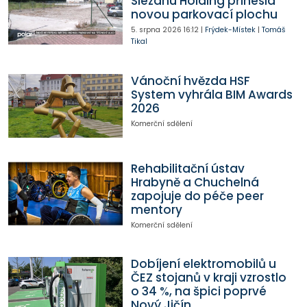
Slezanu Holding přinesla
novou parkovací plochu
5. srpna 2026
16:12
|
Frýdek-Místek
|
Tomáš
Tikal
Vánoční hvězda HSF
System vyhrála BIM Awards
2026
Komerční sdělení
Rehabilitační ústav
Hrabyně a Chuchelná
zapojuje do péče peer
mentory
Komerční sdělení
Dobíjení elektromobilů u
ČEZ stojanů v kraji vzrostlo
o 34 %, na špici poprvé
Nový Jičín