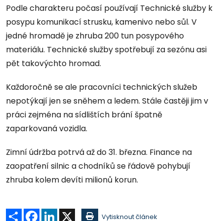
Podle charakteru počasí používají Technické služby k
posypu komunikací strusku, kamenivo nebo sůl. V
jedné hromadě je zhruba 200 tun posypového
materiálu. Technické služby spotřebují za sezónu asi
pět takovýchto hromad.
Každoročně se ale pracovníci technických služeb
nepotýkají jen se sněhem a ledem. Stále častěji jim v
práci zejména na sídlištích brání špatně
zaparkovaná vozidla.
Zimní údržba potrvá až do 31. března. Finance na
zaopatření silnic a chodníků se řádově pohybují
zhruba kolem devíti milionů korun.
Sdílet
Facebook
LinkedIn
X
Vytisknout článek