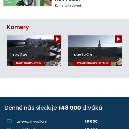
Komerční sdělení
Kamery
HAVÍŘOV
NOVÝ JIČÍN
NÁMĚSTÍ REPUBLIKY, HAVÍŘOV
MASARYKOVO NÁMĚSTÍ, NOVÝ JIČÍN
Denně nás sleduje
148 000
diváků
televizní vysílání
78 000