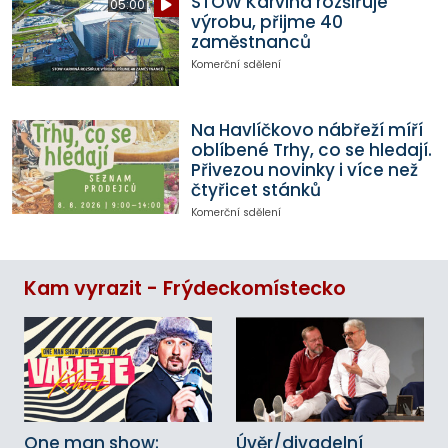
STOW Karviná rozšiřuje
05:00
výrobu, přijme 40
zaměstnanců
Komerční sdělení
Na Havlíčkovo nábřeží míří
oblíbené Trhy, co se hledají.
Přivezou novinky i více než
čtyřicet stánků
Komerční sdělení
Kam vyrazit - Frýdeckomístecko
One man show:
Úvěr/divadelní