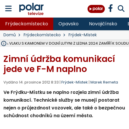
Frýdeckomístecko
Opavsko
Novojičínsko
Domů
Frýdeckomístecko
Frýdek-Místek
ŽKA VLAKU S KAMIONEM V DOLNÍ LUTYNI Z LEDNA 2024 ZAMÍŘÍ K SOUDU
STÁTNÍ ZÁSTUPCE PODAL ŽALOBU NA DVA LIDI A FIRMU Z OHROŽENÍ 
NA SLEZSKÉ HARTĚ PŘIBYLO SINIC, VODA MÁ HORŠÍ KVALITU, HYGIENI
NA BÍLOVECKÝCH NOVÝCH DVORECH SE PO 84 LETECH ROZTOČILY L
KARVINSKÉ MOŘE ZÍSKÁ NOVÉ GASTRO ZÁZEMÍ S VYHLÍDKOVOU TER
REKONSTRUKCE MATEŘSKÉ ŠKOLY V CHLEBIČOVĚ MÍŘÍ DO FINÁLE, VÍ
CYKLISTU (74) SRAZIL V BRUNTÁLU KAMION, JE V OHROŽENÍ ŽIVOTA,
POLICIE HLEDÁ PŘÍPADNÉ SVĚDKY, KTEŘÍ POMŮŽOU OBJASNIT PRŮ
MS KRAJ DOKONČIL OPRAVU SILNICE MEZI VRBNEM A HEŘMANOVICEM
SMVAK NABÍZÍ V DOBĚ SUCHA VODU OBCÍM A FIRMÁM, CISTERNY JE
F-M POKRAČUJE V INSTALACI FOTOVOLTAICKÝCH ELEKTRÁREN, REP
SENIOR AKADEMIE V OPAVĚ ZAHÁJILA DALŠÍ BĚH, REPORTÁŽ NA POL
PLANETÁRIUM V OSTRAVĚ CHYSTÁ POZOROVÁNÍ ČÁSTEČNÉHO ZATMĚ
OPRAVA ULIC V HAVÍŘOVĚ UKONČÍ NELEGÁLNÍ PARKOVÁNÍ VE VNI
V HAVÍŘOVĚ SE TĚŽCE ZRANIL MOTORKÁŘ PO SRÁŽCE S AUTEM, INF
Zimní údržba komunikací
jede ve F-M naplno
Vydáno 14. prosince 2012 8:33 |
Frýdek-Místek
|
Marek Remeta
Ve Frýdku-Místku se naplno rozjela zimní údržba
komunikací. Technické služby se musejí postarat
nejen o průjezdnost vozovek, ale také o bezpečnou
schůdnost chodníků na území města.