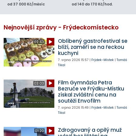
od 37 000 Kč/měsíc
od 140 do 170 Kč/hod.
Nejnovější zprávy - Frýdeckomístecko
Oblíbený gastrofestival se
02:43
blíží, zaměří se na řeckou
kuchyni
7. srpna 2026
15:57
|
Frýdek-Místek
|
Tomáš
Tikal
Film Gymnázia Petra
03:03
Bezruče ve Frýdku-Místku
získal zvláštní cenu na
soutěži Envofilm
7. srpna 2026
15:49
|
Frýdek-Místek
|
Tomáš
Tikal
Zdrogovaný a opilý muž
01:20