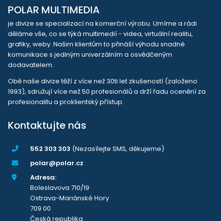
POLAR MULTIMEDIA
je divize se specializací na komerční výrobu. Umíme a rádi
děláme vše, co se týká multimedií - videa, virtuální realitu,
grafiky, weby. Našim klientům to přináší výhodu snadné
komunikace s jediným univerzálním a osvědčeným
dodavatelem.
Obě naše divize těží z více než 30ti let zkušeností (založeno
1993), sdružují více než 50 profesionálů a drží řadu ocenění za
profesionalitu a proklientský přístup.
Kontaktujte nás
552 303 303
(Nezasílejte SMS, děkujeme)
polar@polar.cz
Adresa:
Boleslavova 710/19
Ostrava-Mariánské Hory
709 00
Česká republika