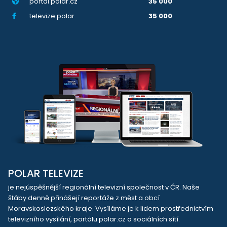
portál polar.cz
35 000
televize.polar
35 000
POLAR TELEVIZE
je nejúspěšnější regionální televizní společnost v ČR. Naše
štáby denně přinášejí reportáže z měst a obcí
Moravskoslezského kraje. Vysíláme je k lidem prostřednictvím
televizního vysílání, portálu polar.cz a sociálních sítí.