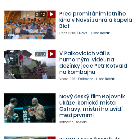
Před promítáním letního
01:42
kina v Návsí zahrála kapela
Blaf
Dnes
12:00
|
Návsí
|
Libor Běčák
V Palkovicích válí s
01:30
humornými videi, na
dožínky jede Petr Kotvald
na kombajnu
Včera
9:16
|
Palkovice
|
Libor Běčák
Nový český film Bojovník
ukáže ikonická místa
Ostravy, místní ho uvidí
mezi prvními
Komerční sdělení