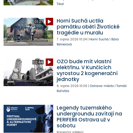
Tikal
Horní Suchá uctila
01:37
památku obětí Životické
tragédie u muralu
7. srpna 2026
10:24
|
Horní Suchá
|
Bára
Kelnerová
OZO bude mít vlastní
02:44
elektřinu. V Kunčicích
vyrostou 2 kogenerační
jednotky
6. srpna 2026
10:06
|
Ostrava-město
|
Tomáš
Kořistka
Legendy tuzemského
undergroundu zavítají na
PERIFERII Ostrava už v
sobotu
Komerční sdělení