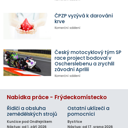
ČPZP vyzývá k darování
krve
Komerční sdělení
Český motocyklový tým SP
race project bodoval v
Oscherslebenu a zrychlil
závodní Aprilii
Komerční sdělení
Nabídka práce - Frýdeckomístecko
Řidiči a obsluha
Ostatní uklízeči a
zemědělských strojů
pomocníci
Kunčice pod Ondřejníkem
Bystřice
Nástup: od 1. září 2026
Nástup: od 17. srpna 2026