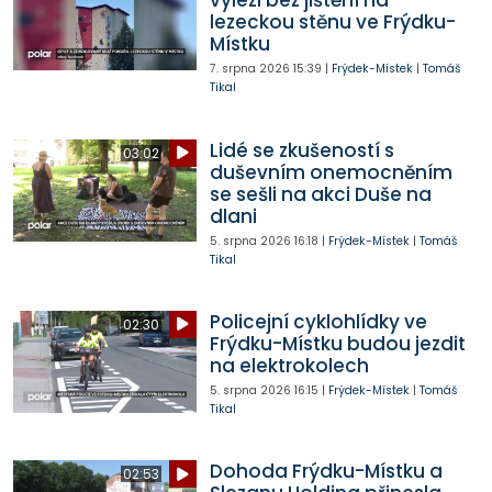
vylezl bez jištění na
lezeckou stěnu ve Frýdku-
Místku
7. srpna 2026
15:39
|
Frýdek-Místek
|
Tomáš
Tikal
Lidé se zkušeností s
03:02
duševním onemocněním
se sešli na akci Duše na
dlani
5. srpna 2026
16:18
|
Frýdek-Místek
|
Tomáš
Tikal
Policejní cyklohlídky ve
02:30
Frýdku-Místku budou jezdit
na elektrokolech
5. srpna 2026
16:15
|
Frýdek-Místek
|
Tomáš
Tikal
Dohoda Frýdku-Místku a
02:53