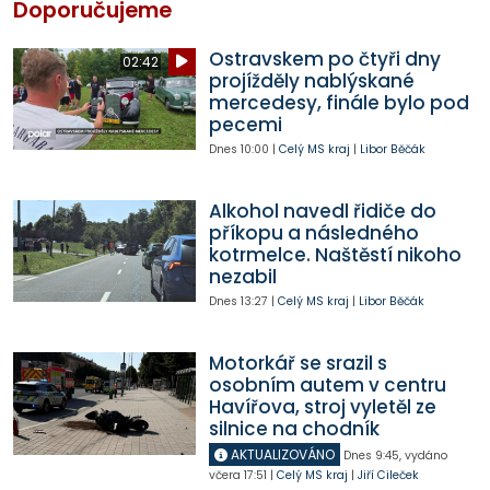
Doporučujeme
Ostravskem po čtyři dny
02:42
projížděly nablýskané
mercedesy, finále bylo pod
pecemi
Dnes
10:00
|
Celý MS kraj
|
Libor Běčák
Alkohol navedl řidiče do
příkopu a následného
kotrmelce. Naštěstí nikoho
nezabil
Dnes
13:27
|
Celý MS kraj
|
Libor Běčák
Motorkář se srazil s
osobním autem v centru
Havířova, stroj vyletěl ze
silnice na chodník
AKTUALIZOVÁNO
Dnes
9:45
,
vydáno
včera
17:51
|
Celý MS kraj
|
Jiří Cileček