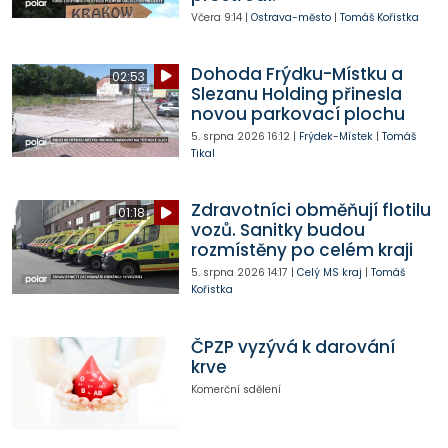
Včera
9:14
|
Ostrava-město
|
Tomáš Kořistka
Dohoda Frýdku-Místku a
02:53
Slezanu Holding přinesla
novou parkovací plochu
5. srpna 2026
16:12
|
Frýdek-Místek
|
Tomáš
Tikal
Zdravotníci obměňují flotilu
01:18
vozů. Sanitky budou
rozmístěny po celém kraji
5. srpna 2026
14:17
|
Celý MS kraj
|
Tomáš
Kořistka
ČPZP vyzývá k darování
krve
Komerční sdělení