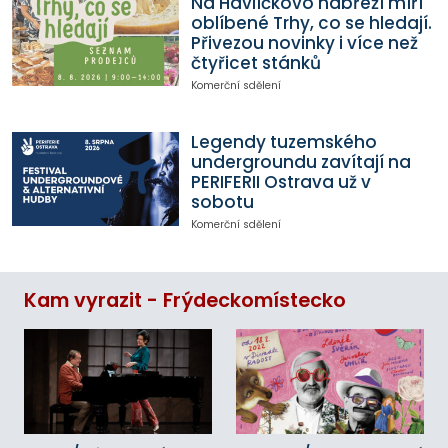
Na Havlíčkovo nábřeží míří
oblíbené Trhy, co se hledají.
Přivezou novinky i více než
čtyřicet stánků
Komerční sdělení
Legendy tuzemského
undergroundu zavítají na
PERIFERII Ostrava už v
sobotu
Komerční sdělení
Kam vyrazit - Frýdeckomístecko