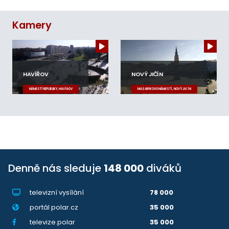
Kamery
HAVÍŘOV
NOVÝ JIČÍN
NÁMĚSTÍ REPUBLIKY, HAVÍŘOV
MASARYKOVO NÁMĚSTÍ, NOVÝ JIČÍN
Denně nás sleduje
148 000
diváků
televizní vysílání
78 000
portál polar.cz
35 000
televize.polar
35 000