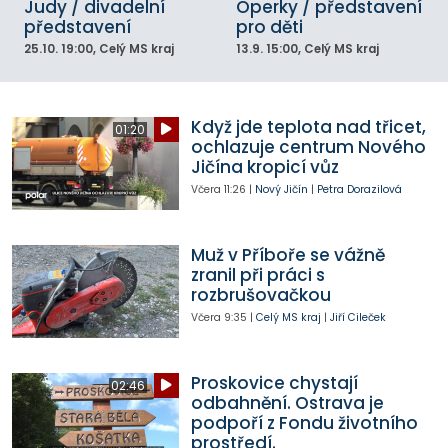
Judy / divadelní
Operky / představení
představení
pro děti
25.10.
19:00
, Celý MS kraj
13.9.
15:00
, Celý MS kraj
Když jde teplota nad třicet,
01:20
ochlazuje centrum Nového
Jičína kropicí vůz
Včera
11:26
|
Nový Jičín
|
Petra Dorazilová
Muž v Příboře se vážně
zranil při práci s
rozbrušovačkou
Včera
9:35
|
Celý MS kraj
|
Jiří Cileček
Proskovice chystají
02:46
odbahnění. Ostrava je
podpoří z Fondu životního
prostředí.