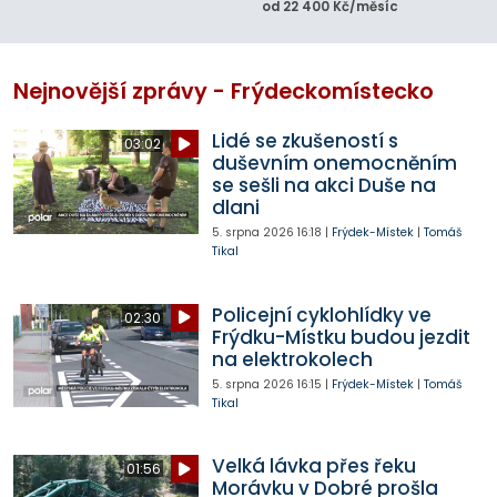
od 22 400 Kč/měsíc
Nejnovější zprávy - Frýdeckomístecko
Lidé se zkušeností s
03:02
duševním onemocněním
se sešli na akci Duše na
dlani
5. srpna 2026
16:18
|
Frýdek-Místek
|
Tomáš
Tikal
Policejní cyklohlídky ve
02:30
Frýdku-Místku budou jezdit
na elektrokolech
5. srpna 2026
16:15
|
Frýdek-Místek
|
Tomáš
Tikal
Velká lávka přes řeku
01:56
Morávku v Dobré prošla