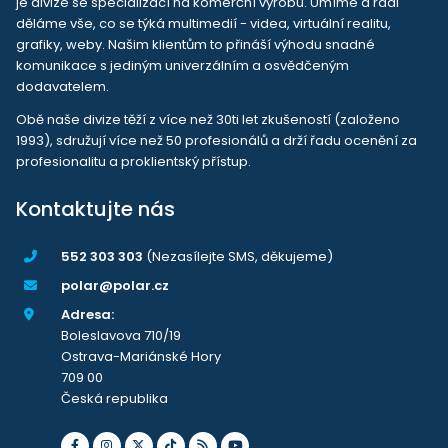
je divize se specializací na komerční výrobu. Umíme a rádi
děláme vše, co se týká multimedií - videa, virtuální realitu,
grafiky, weby. Našim klientům to přináší výhodu snadné
komunikace s jediným univerzálním a osvědčeným
dodavatelem.
Obě naše divize těží z více než 30ti let zkušeností (založeno
1993), sdružují více než 50 profesionálů a drží řadu ocenění za
profesionalitu a proklientský přístup.
Kontaktujte nás
552 303 303
(Nezasílejte SMS, děkujeme)
polar@polar.cz
Adresa:
Boleslavova 710/19
Ostrava-Mariánské Hory
709 00
Česká republika