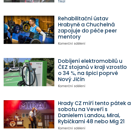
Tikal
Rehabilitační ústav
Hrabyně a Chuchelná
zapojuje do péče peer
mentory
Komerční sdělení
Dobíjení elektromobilů u
ČEZ stojanů v kraji vzrostlo
o 34 %, na špici poprvé
Nový Jičín
Komerční sdělení
Hrady CZ míří tento pátek a
sobotu na Veveří s
Danielem Landou, Mirai,
Rybičkami 48 nebo Mig 21
Komerční sdělení