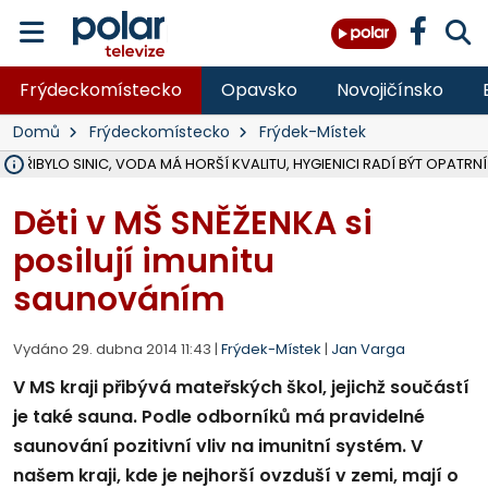
Frýdeckomístecko
Opavsko
Novojičínsko
Domů
Frýdeckomístecko
Frýdek-Místek
Ě PŘIBYLO SINIC, VODA MÁ HORŠÍ KVALITU, HYGIENICI RADÍ BÝT OPATRNÍ
ÚOHS DAL ZÁTORU POKUTU 100 000 ZA CHYBY V ZAKÁZCE NA OBN
AREÁL LODIČEK V KARVINÉ SE PŘIPRAVUJE NA VELKOU REKONSTRUKC
KARVINÁ ZNÁ BUDOUCÍ PODOBU AREÁLU LODIČKY V PARKU BOŽEN
CYKLISTU (74) SRAZIL V BRUNTÁLU KAMION, JE V OHROŽENÍ ŽIVOTA,
POLICIE HLEDÁ PŘÍPADNÉ SVĚDKY, KTEŘÍ POMŮŽOU OBJASNIT PRŮ
RADNÍ OSTRAVY A POSLANKYNĚ A. HOFFMANNOVÁ ZA PIRÁTY PODA
NA POSTUP MINISTERSTVA ŽIVOTNÍHO PROSTŘEDÍ V KAUZE HALDY 
MUŽ V PŘÍBOŘE SE VÁŽNĚ ZRANIL PŘI PRÁCI S ROZBRUŠOVAČKOU, I
SLEZSKÁ OSTRAVA PŘIPRAVUJE PROJEKTOVOU DOKUMENTACI PRO 
PODEZŘELÝ BALÍČEK ZASTAVIL PROVOZ NA NÁDRAŽÍ VE F-M, ČEKÁ 
CHLAPEČKA (2) V HAVÍŘOVĚ POKOUSAL PES, POLICIE HLEDÁ MAJITEL
MS KRAJ VYBUDUJE ZA 40 MILIONŮ V JABLUNKOVĚ NOVÝ MOST PŘES O
FOTBALISTA LAURI LAINE SE VRACÍ Z BANÍKU OSTRAVA NA PŮL ROK
F-M DOKONČIL VOLNOČASOVÝ AREÁL RIVKA PARK ZA 62 MILIONŮ,
Děti v MŠ SNĚŽENKA si
posilují imunitu
saunováním
Vydáno 29. dubna 2014 11:43 |
Frýdek-Místek
|
Jan Varga
V MS kraji přibývá mateřských škol, jejichž součástí
je také sauna. Podle odborníků má pravidelné
saunování pozitivní vliv na imunitní systém. V
našem kraji, kde je nejhorší ovzduší v zemi, mají o