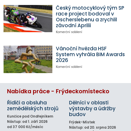
Český motocyklový tým SP
race project bodoval v
Oscherslebenu a zrychlil
závodní Aprilii
Komerční sdělení
Vánoční hvězda HSF
System vyhrála BIM Awards
2026
Komerční sdělení
Nabídka práce - Frýdeckomístecko
Řidiči a obsluha
Dělníci v oblasti
zemědělských strojů
výstavby a údržby
budov
Kunčice pod Ondřejníkem
Nástup: od 1. září 2026
Frýdek-Místek
od 37 000 Kč/měsíc
Nástup: od 20. srpna 2026