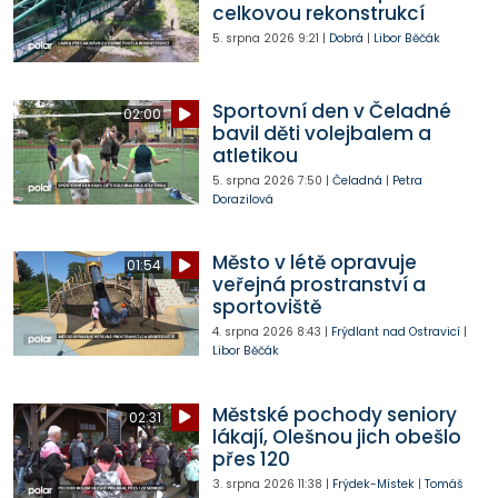
celkovou rekonstrukcí
5. srpna 2026
9:21
|
Dobrá
|
Libor Běčák
Sportovní den v Čeladné
02:00
bavil děti volejbalem a
atletikou
5. srpna 2026
7:50
|
Čeladná
|
Petra
Dorazilová
Město v létě opravuje
01:54
veřejná prostranství a
sportoviště
4. srpna 2026
8:43
|
Frýdlant nad Ostravicí
|
Libor Běčák
Městské pochody seniory
02:31
lákají, Olešnou jich obešlo
přes 120
3. srpna 2026
11:38
|
Frýdek-Místek
|
Tomáš