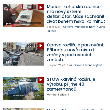
Mariánskohorská radnice
01:56
má nový externí
defibrilátor. Může zachránit
život během několika minut
Včera
19:04
|
Ostrava-Mariánské hory
|
Yvona
Fajtová
Opava rozšiřuje parkování.
02:33
Přibudou nová místa i
změny v parkovacích
zónách
5. srpna 2026
17:24
|
Opava
|
Yvona Fajtová
STOW Karviná rozšiřuje
05:00
výrobu, přijme 40
zaměstnanců
Komerční sdělení