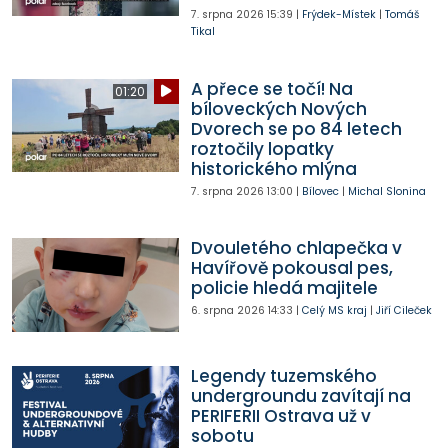
7. srpna 2026
15:39
|
Frýdek-Místek
|
Tomáš
Tikal
A přece se točí! Na
01:20
bíloveckých Nových
Dvorech se po 84 letech
roztočily lopatky
historického mlýna
7. srpna 2026
13:00
|
Bílovec
|
Michal Slonina
Dvouletého chlapečka v
Havířově pokousal pes,
policie hledá majitele
6. srpna 2026
14:33
|
Celý MS kraj
|
Jiří Cileček
Legendy tuzemského
undergroundu zavítají na
PERIFERII Ostrava už v
sobotu