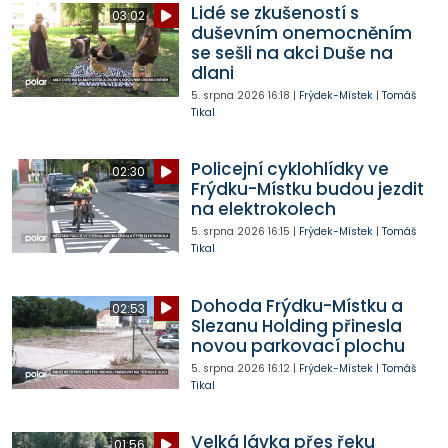
Lidé se zkušeností s
03:02
duševním onemocněním
se sešli na akci Duše na
dlani
5. srpna 2026
16:18
|
Frýdek-Místek
|
Tomáš
Tikal
Policejní cyklohlídky ve
02:30
Frýdku-Místku budou jezdit
na elektrokolech
5. srpna 2026
16:15
|
Frýdek-Místek
|
Tomáš
Tikal
Dohoda Frýdku-Místku a
02:53
Slezanu Holding přinesla
novou parkovací plochu
5. srpna 2026
16:12
|
Frýdek-Místek
|
Tomáš
Tikal
Velká lávka přes řeku
01:56