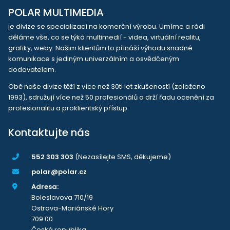
POLAR MULTIMEDIA
je divize se specializací na komerční výrobu. Umíme a rádi
děláme vše, co se týká multimedií - videa, virtuální realitu,
grafiky, weby. Našim klientům to přináší výhodu snadné
komunikace s jediným univerzálním a osvědčeným
dodavatelem.
Obě naše divize těží z více než 30ti let zkušeností (založeno
1993), sdružují více než 50 profesionálů a drží řadu ocenění za
profesionalitu a proklientský přístup.
Kontaktujte nás
552 303 303
(Nezasílejte SMS, děkujeme)
polar@polar.cz
Adresa:
Boleslavova 710/19
Ostrava-Mariánské Hory
709 00
Česká republika