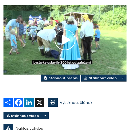
Přehrát
video
Stáhnout přepis
Stáhnout video
Sdílet
Facebook
LinkedIn
X
Vytisknout článek
Stáhnout video
Nahlásit chybu