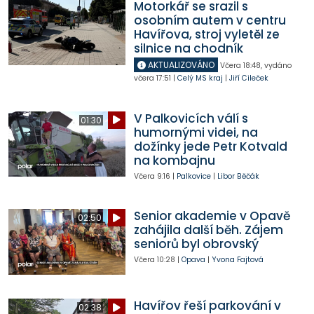
Motorkář se srazil s
osobním autem v centru
Havířova, stroj vyletěl ze
silnice na chodník
AKTUALIZOVÁNO
Včera
18:48
,
vydáno
včera
17:51
|
Celý MS kraj
|
Jiří Cileček
V Palkovicích válí s
01:30
humornými videi, na
dožínky jede Petr Kotvald
na kombajnu
Včera
9:16
|
Palkovice
|
Libor Běčák
Senior akademie v Opavě
02:50
zahájila další běh. Zájem
seniorů byl obrovský
Včera
10:28
|
Opava
|
Yvona Fajtová
Havířov řeší parkování v
02:38