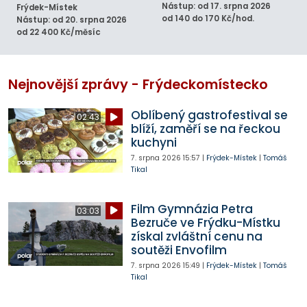
Nástup: od 17. srpna 2026
Frýdek-Místek
od 140 do 170 Kč/hod.
Nástup: od 20. srpna 2026
od 22 400 Kč/měsíc
Nejnovější zprávy - Frýdeckomístecko
Oblíbený gastrofestival se
02:43
blíží, zaměří se na řeckou
kuchyni
7. srpna 2026
15:57
|
Frýdek-Místek
|
Tomáš
Tikal
Film Gymnázia Petra
03:03
Bezruče ve Frýdku-Místku
získal zvláštní cenu na
soutěži Envofilm
7. srpna 2026
15:49
|
Frýdek-Místek
|
Tomáš
Tikal