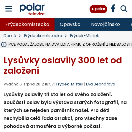
Frýdeckomístecko
Opavsko
Novojičínsko
Domů
Frýdeckomístecko
Frýdek-Místek
ÁSTUPCE PODAL ŽALOBU NA DVA LIDI A FIRMU Z OHROŽENÍ Z NEDBALOSTI
NA SLEZSKÉ HARTĚ PŘIBYLO SINIC, VODA MÁ HORŠÍ KVALITU, HYGIENI
NA BÍLOVECKÝCH NOVÝCH DVORECH SE PO 84 LETECH ROZTOČILY L
KARVINSKÉ MOŘE ZÍSKÁ NOVÉ GASTRO ZÁZEMÍ S VYHLÍDKOVOU TER
REKONSTRUKCE MATEŘSKÉ ŠKOLY V CHLEBIČOVĚ MÍŘÍ DO FINÁLE, VÍ
CYKLISTU (74) SRAZIL V BRUNTÁLU KAMION, JE V OHROŽENÍ ŽIVOTA,
POLICIE HLEDÁ PŘÍPADNÉ SVĚDKY, KTEŘÍ POMŮŽOU OBJASNIT PRŮ
MS KRAJ DOKONČIL OPRAVU SILNICE MEZI VRBNEM A HEŘMANOVICEM
SMVAK NABÍZÍ V DOBĚ SUCHA VODU OBCÍM A FIRMÁM, CISTERNY JE
F-M POKRAČUJE V INSTALACI FOTOVOLTAICKÝCH ELEKTRÁREN, REP
SENIOR AKADEMIE V OPAVĚ ZAHÁJILA DALŠÍ BĚH, REPORTÁŽ NA POL
PLANETÁRIUM V OSTRAVĚ CHYSTÁ POZOROVÁNÍ ČÁSTEČNÉHO ZATMĚ
OPRAVA ULIC V HAVÍŘOVĚ UKONČÍ NELEGÁLNÍ PARKOVÁNÍ VE VNI
V HAVÍŘOVĚ SE TĚŽCE ZRANIL MOTORKÁŘ PO SRÁŽCE S AUTEM, INF
TRAGICKÁ SRÁŽKA VLAKU S KAMIONEM V DOLNÍ LUTYNI Z LEDNA 
Lysůvky oslavily 300 let od
založení
Vydáno 6. srpna 2012 18:57 |
Frýdek-Místek
|
Eva Bednářová
Lysůvky oslavily tři sta let od svého založení.
Součástí oslav byla výstava starých fotografií, na
kterých se nejeden pamětník našel. Pro děti
nechyběla celá řada atrakcí, pro všechny zase
pohodová atmosféra a výborné počasí.