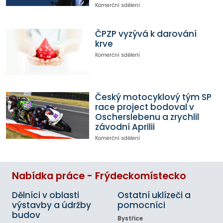
Komerční sdělení
ČPZP vyzývá k darování
krve
Komerční sdělení
Český motocyklový tým SP
race project bodoval v
Oscherslebenu a zrychlil
závodní Aprilii
Komerční sdělení
Nabídka práce - Frýdeckomístecko
Dělníci v oblasti
Ostatní uklízeči a
výstavby a údržby
pomocníci
budov
Bystřice