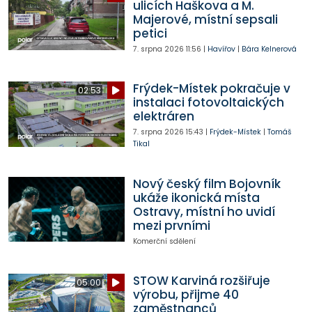
ulicích Haškova a M.
Majerové, místní sepsali
petici
7. srpna 2026
11:56
|
Havířov
|
Bára Kelnerová
Frýdek-Místek pokračuje v
02:53
instalaci fotovoltaických
elektráren
7. srpna 2026
15:43
|
Frýdek-Místek
|
Tomáš
Tikal
Nový český film Bojovník
ukáže ikonická místa
Ostravy, místní ho uvidí
mezi prvními
Komerční sdělení
STOW Karviná rozšiřuje
05:00
výrobu, přijme 40
zaměstnanců