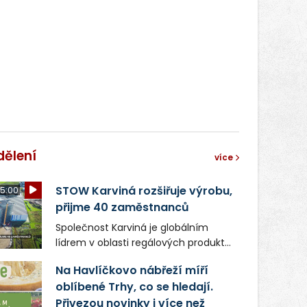
světa vrcholových zápasů, tentokrát
v MMA.
dělení
více
STOW Karviná rozšiřuje výrobu,
5:00
přijme 40 zaměstnanců
Společnost Karviná je globálním
lídrem v oblasti regálových produktů
a systémů, stabilním
Na Havlíčkovo nábřeží míří
zaměstnavatelem na Karvinsku a
oblíbené Trhy, co se hledají.
firmou s obrovským potenciálem.
Přivezou novinky i více než