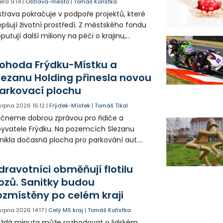
era
9:14
|
Ostrava-město
|
Tomáš Kořistka
trava pokračuje v podpoře projektů, které
epšují životní prostředí. Z městského fondu
putují další miliony na péči o krajinu,
řejný prostor i environmentální výchovu
tí a mládeže.
ohoda Frýdku-Místku a
lezanu Holding přinesla novou
arkovací plochu
 srpna 2026
16:12
|
Frýdek-Místek
|
Tomáš Tikal
čneme dobrou zprávou pro řidiče a
yvatele Frýdku. Na pozemcích Slezanu
nikla dočasná plocha pro parkování aut.
ohodlo se na tom město s vedením
olečnosti Slezan Holding.
dravotníci obměňují flotilu
ozů. Sanitky budou
ozmístěny po celém kraji
 srpna 2026
14:17
|
Celý MS kraj
|
Tomáš Kořistka
ždá minuta může rozhodovat o lidském