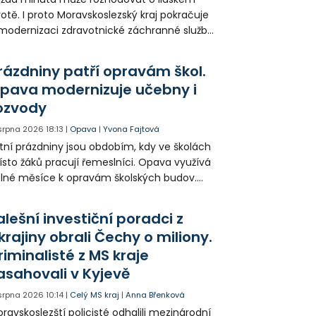
votě. I proto Moravskoslezský kraj pokračuje
modernizaci zdravotnické záchranné služby
do provozu nyní zamířilo 14 nových sanitek
bavených nejmodernější technikou.
rázdniny patří opravám škol.
pava modernizuje učebny i
ozvody
 srpna 2026
18:13
|
Opava
|
Yvona Fajtová
tní prázdniny jsou obdobím, kdy ve školách
sto žáků pracují řemeslníci. Opava využívá
lné měsíce k opravám školských budov.
tos jsou díky obnově školek po
ředloňských povodních práce méně
alešní investiční poradci z
zsáhlé.
krajiny obrali Čechy o miliony.
riminalisté z MS kraje
asahovali v Kyjevě
 srpna 2026
10:14
|
Celý MS kraj
|
Anna Břenková
ravskoslezští policisté odhalili mezinárodní