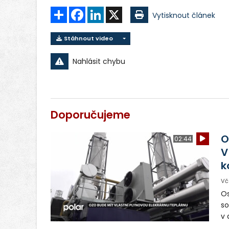
Sdílet
Facebook
LinkedIn
X
Vytisknout článek
Stáhnout video
Nahlásit chybu
Doporučujeme
O
02:44
V
k
Vč
Os
so
v 
ná