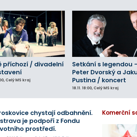
 příchozí / divadelní
Setkání s legendou 
stavení
Peter Dvorský a Jak
Pustina / koncert
00
, Celý MS kraj
18.11.
18:00
, Celý MS kraj
roskovice chystají odbahnění.
Komerční s
strava je podpoří z Fondu
ivotního prostředí.