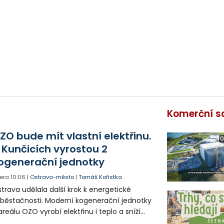
Komerční s
ZO bude mít vlastní elektřinu.
0
 Kunčicích vyrostou 2
ogenerační jednotky
era
10:06
|
Ostrava-město
|
Tomáš Kořistka
trava udělala další krok k energetické
běstačnosti. Moderní kogenerační jednotky
areálu OZO vyrobí elektřinu i teplo a sníží
klady i emise. Malou elektrárnu postaví