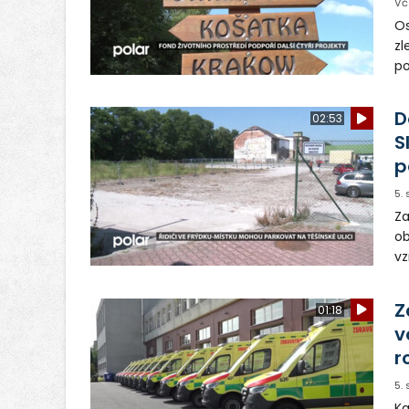
Vč
Os
zl
po
ve
dě
D
02:53
S
p
5.
Za
ob
vz
D
sp
Z
01:18
v
r
5.
Ka