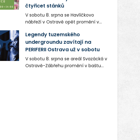
čtyřicet stánků
V sobotu 8. srpna se Havlíčkovo
nábřeží v Ostravě opět promění v
místo plné vůní, chutí a poctivých
Legendy tuzemského
lokálních výrobků. Trhy, co se hledají
undergroundu zavítají na
tentokrát nabídnou více než čtyřicet
PERIFERII Ostrava už v sobotu
pečlivě vybraných stánků s kvalitní
gastronomií, farmářskými produkty,
V sobotu 8. srpna se areál Svazácká v
designem i řemeslnou tvorbou.
Ostravě-Zábřehu promění v baštu
Návštěvníci se mohou těšit nejen na
undergroundové a alternativní
oblíbené stálice, ale také na řadu
hudby. Uskuteční se zde totiž první
novinek, které v Ostravě běžně
ročník festivalu PERIFERIE Ostrava.
nepotkají.
Brány areálu se otevřou půlhodinu po
poledni, na příchozí čekají koncerty,
autorská čtení a rozhovory.
Vstupenky v ceně 450 Kč jsou v
prodeji.