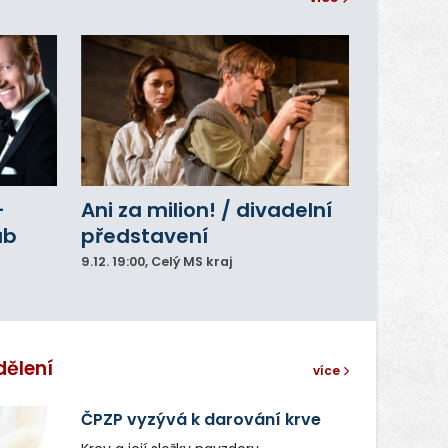
–
Ani za milion! / divadelní
ub
představení
9.12.
19:00
, Celý MS kraj
dělení
více
ČPZP vyzývá k darování krve