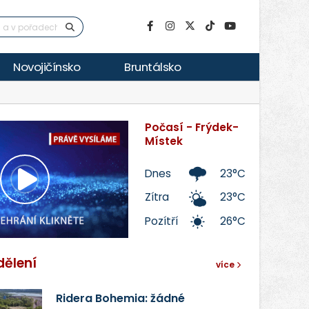
Novojičínsko
Bruntálsko
Počasí - Frýdek-
Místek
Dnes
23°C
Přehrát
Zítra
23°C
Pozítří
26°C
video
dělení
více
Ridera Bohemia: žádné