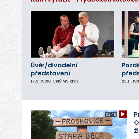
Úvěr/divadelní
Pozdě
představení
před
17.9.
19:00
, Celý MS kraj
23.11.
19:
P
02:46
O
ž