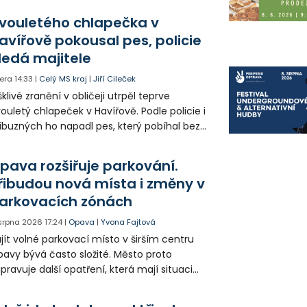
olia přímo v Kunčicích.
vouletého chlapečka v
avířově pokousal pes, policie
ledá majitele
era
14:33
|
Celý MS kraj
|
Jiří Cileček
klivé zranění v obličeji utrpěl teprve
ouletý chlapeček v Havířově. Podle policie i
íbuzných ho napadl pes, který pobíhal bez
dítka a náhubku. Majitel psa údajně z místa
ešel. Případem už se zabývá policie, která
pava rozšiřuje parkování.
jitele psa hledá.
řibudou nová místa i změny v
arkovacích zónách
 srpna 2026
17:24
|
Opava
|
Yvona Fajtová
jít volné parkovací místo v širším centru
avy bývá často složité. Město proto
ipravuje další opatření, která mají situaci
epšit. Vznikají nová parkovací stání, mění se
ganizace dopravy a některé novinky čekají