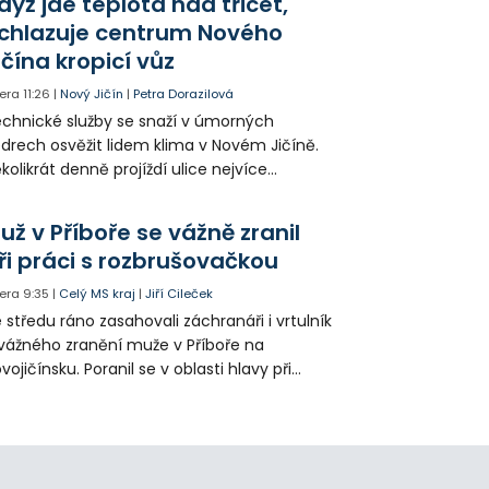
dyž jde teplota nad třicet,
ké řidiče v parkovacích zónách.
chlazuje centrum Nového
ičína kropicí vůz
era
11:26
|
Nový Jičín
|
Petra Dorazilová
chnické služby se snaží v úmorných
drech osvěžit lidem klima v Novém Jičíně.
kolikrát denně projíždí ulice nejvíce
hřátého centra kropící vůz. Zvýšila se také
tenzita zálivky květinových záhonů.
už v Příboře se vážně zranil
ři práci s rozbrušovačkou
era
9:35
|
Celý MS kraj
|
Jiří Cileček
 středu ráno zasahovali záchranáři i vrtulník
vážného zranění muže v Příboře na
vojičínsku. Poranil se v oblasti hlavy při
áci s rozbrušovačkou. Následně byl
tulníkem přepraven do ostravské fakultní
emocnice.