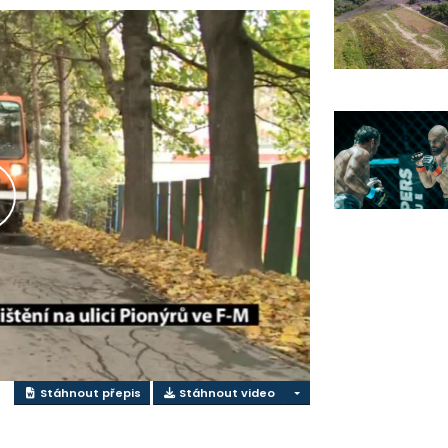
řehrát
ideo
Stáhnout přepis
Stáhnout video