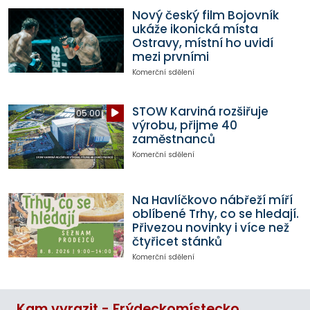
Nový český film Bojovník
ukáže ikonická místa
Ostravy, místní ho uvidí
mezi prvními
Komerční sdělení
STOW Karviná rozšiřuje
05:00
výrobu, přijme 40
zaměstnanců
Komerční sdělení
Na Havlíčkovo nábřeží míří
oblíbené Trhy, co se hledají.
Přivezou novinky i více než
čtyřicet stánků
Komerční sdělení
Kam vyrazit - Frýdeckomístecko