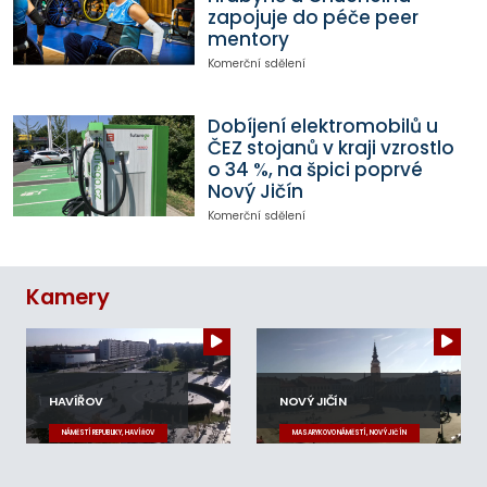
zapojuje do péče peer
mentory
Komerční sdělení
Dobíjení elektromobilů u
ČEZ stojanů v kraji vzrostlo
o 34 %, na špici poprvé
Nový Jičín
Komerční sdělení
Kamery
HAVÍŘOV
NOVÝ JIČÍN
NÁMĚSTÍ REPUBLIKY, HAVÍŘOV
MASARYKOVO NÁMĚSTÍ, NOVÝ JIČÍN