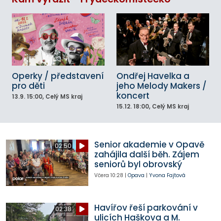
Operky / představení
Ondřej Havelka a
pro děti
jeho Melody Makers /
koncert
13.9.
15:00
, Celý MS kraj
15.12.
18:00
, Celý MS kraj
Senior akademie v Opavě
02:50
zahájila další běh. Zájem
seniorů byl obrovský
Včera
10:28
|
Opava
|
Yvona Fajtová
Havířov řeší parkování v
02:38
ulicích Haškova a M.