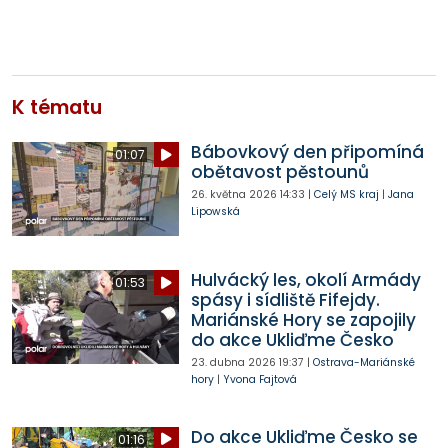
K tématu
Bábovkový den připomíná
01:07
obětavost pěstounů
26. května 2026
14:33
|
Celý MS kraj
|
Jana
Lipowská
Hulvácký les, okolí Armády
01:53
spásy i sídliště Fifejdy.
Mariánské Hory se zapojily
do akce Ukliďme Česko
23. dubna 2026
19:37
|
Ostrava-Mariánské
hory
|
Yvona Fajtová
Do akce Ukliďme Česko se
01:16