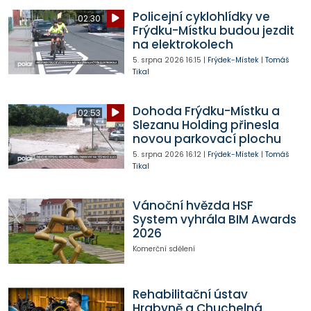
Policejní cyklohlídky ve
02:30
Frýdku-Místku budou jezdit
na elektrokolech
5. srpna 2026
16:15
|
Frýdek-Místek
|
Tomáš
Tikal
Dohoda Frýdku-Místku a
02:53
Slezanu Holding přinesla
novou parkovací plochu
5. srpna 2026
16:12
|
Frýdek-Místek
|
Tomáš
Tikal
Vánoční hvězda HSF
System vyhrála BIM Awards
2026
Komerční sdělení
Rehabilitační ústav
Hrabyně a Chuchelná