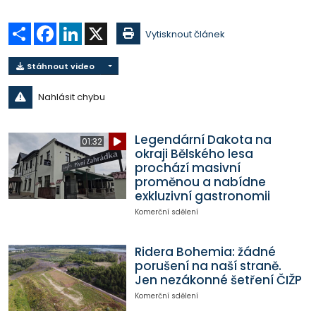
Sdílet
Facebook
LinkedIn
X
Vytisknout článek
Stáhnout video
Nahlásit chybu
Legendární Dakota na
01:32
okraji Bělského lesa
prochází masivní
proměnou a nabídne
exkluzivní gastronomii
Komerční sdělení
Ridera Bohemia: žádné
porušení na naší straně.
Jen nezákonné šetření ČIŽP
Komerční sdělení