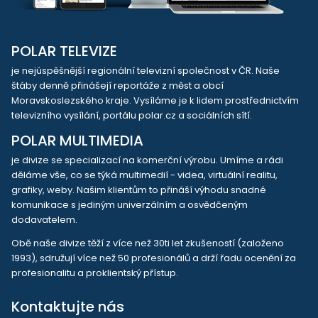
POLAR TELEVIZE
je nejúspěšnější regionální televizní společnost v ČR. Naše
štáby denně přinášejí reportáže z měst a obcí
Moravskoslezského kraje. Vysíláme je k lidem prostřednictvím
televizního vysílání, portálu polar.cz a sociálních sítí.
POLAR MULTIMEDIA
je divize se specializací na komerční výrobu. Umíme a rádi
děláme vše, co se týká multimedií - videa, virtuální realitu,
grafiky, weby. Našim klientům to přináší výhodu snadné
komunikace s jediným univerzálním a osvědčeným
dodavatelem.
Obě naše divize těží z více než 30ti let zkušeností (založeno
1993), sdružují více než 50 profesionálů a drží řadu ocenění za
profesionalitu a proklientský přístup.
Kontaktujte nás