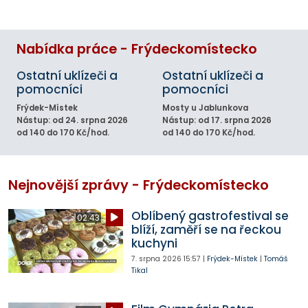
Nabídka práce - Frýdeckomístecko
Ostatní uklízeči a
Ostatní uklízeči a
pomocníci
pomocníci
Frýdek-Místek
Mosty u Jablunkova
Nástup: od 24. srpna 2026
Nástup: od 17. srpna 2026
od 140 do 170 Kč/hod.
od 140 do 170 Kč/hod.
Nejnovější zprávy - Frýdeckomístecko
Oblíbený gastrofestival se
02:43
blíží, zaměří se na řeckou
kuchyni
7. srpna 2026
15:57
|
Frýdek-Místek
|
Tomáš
Tikal