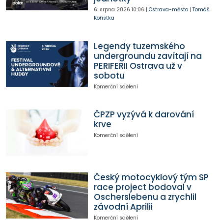
6. srpna 2026
10:06
|
Ostrava-město
|
Tomáš
Kořistka
Legendy tuzemského
undergroundu zavítají na
PERIFERII Ostrava už v
sobotu
Komerční sdělení
ČPZP vyzývá k darování
krve
Komerční sdělení
Český motocyklový tým SP
race project bodoval v
Oscherslebenu a zrychlil
závodní Aprilii
Komerční sdělení