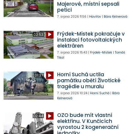
Majerové, místní sepsali
petici
7. srpna 2026
11:56
|
Havířov
|
Bára Kelnerová
Frýdek-Místek pokračuje v
02:53
instalaci fotovoltaických
elektráren
7. srpna 2026
15:43
|
Frýdek-Místek
|
Tomáš
Tikal
Horní Suchá uctila
01:37
památku obětí Životické
tragédie u muralu
7. srpna 2026
10:24
|
Horní Suchá
|
Bára
Kelnerová
OZO bude mít vlastní
02:44
elektřinu. V Kunčicích
vyrostou 2 kogenerační
jednotky