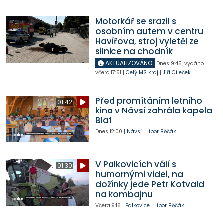
Motorkář se srazil s
osobním autem v centru
Havířova, stroj vyletěl ze
silnice na chodník
AKTUALIZOVÁNO
Dnes
9:45
,
vydáno
včera
17:51
|
Celý MS kraj
|
Jiří Cileček
Před promítáním letního
01:42
kina v Návsí zahrála kapela
Blaf
Dnes
12:00
|
Návsí
|
Libor Běčák
V Palkovicích válí s
01:30
humornými videi, na
dožínky jede Petr Kotvald
na kombajnu
Včera
9:16
|
Palkovice
|
Libor Běčák