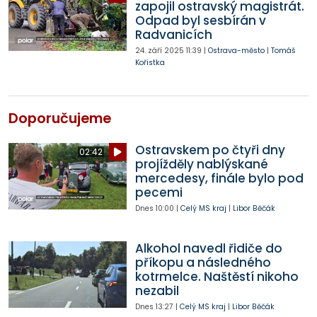
zapojil ostravský magistrát.
Odpad byl sesbírán v
Radvanicích
24. září 2025
11:39
|
Ostrava-město
|
Tomáš
Kořistka
Doporučujeme
Ostravskem po čtyři dny
02:42
projížděly nablýskané
mercedesy, finále bylo pod
pecemi
Dnes
10:00
|
Celý MS kraj
|
Libor Běčák
Alkohol navedl řidiče do
příkopu a následného
kotrmelce. Naštěstí nikoho
nezabil
Dnes
13:27
|
Celý MS kraj
|
Libor Běčák