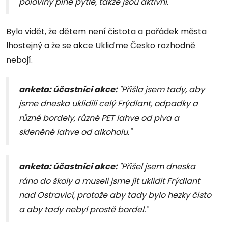
poloviny plné pytle, takže jsou aktivní."
Bylo vidět, že dětem není čistota a pořádek města
lhostejný a že se akce Ukliďme Česko rozhodně
nebojí.
anketa: účastníci akce:
"Přišla jsem tady, aby
jsme dneska uklidili celý Frýdlant, odpadky a
různé bordely, různé PET lahve od piva a
skleněné lahve od alkoholu."
anketa: účastníci akce:
"Přišel jsem dneska
ráno do školy a museli jsme jít uklidit Frýdlant
nad Ostravicí, protože aby tady bylo hezky čisto
a aby tady nebyl prostě bordel."