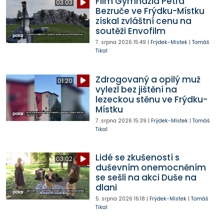
Film Gymnázia Petra
03:03
Bezruče ve Frýdku-Místku
získal zvláštní cenu na
soutěži Envofilm
7. srpna 2026
15:49
|
Frýdek-Místek
|
Tomáš
Tikal
Zdrogovaný a opilý muž
01:20
vylezl bez jištění na
lezeckou stěnu ve Frýdku-
Místku
7. srpna 2026
15:39
|
Frýdek-Místek
|
Tomáš
Tikal
Lidé se zkušeností s
03:02
duševním onemocněním
se sešli na akci Duše na
dlani
5. srpna 2026
16:18
|
Frýdek-Místek
|
Tomáš
Tikal