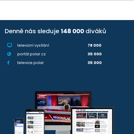
Denně nás sleduje
148 000
diváků
televizní vysílání
78 000
portál polar.cz
35 000
televize.polar
35 000