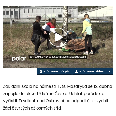
Přehrát
video
Stáhnout přepis
Stáhnout video
Základní škola na náměstí T. G. Masaryka se 12. dubna
zapojila do akce Ukliďme Česko. Udělat pořádek a
vyčistit Frýdlant nad Ostravicí od odpadků se vydali
žáci čtvrtých až osmých tříd.