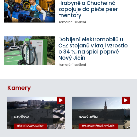
Hrabyně a Chuchelná
zapojuje do péče peer
mentory
Komerční sdělení
Dobíjení elektromobilů u
ČEZ stojanů v kraji vzrostlo
o 34 %, na špici poprvé
Nový Jičín
Komerční sdělení
Kamery
HAVÍŘOV
NOVÝ JIČÍN
NÁMĚSTÍ REPUBLIKY, HAVÍŘOV
MASARYKOVO NÁMĚSTÍ, NOVÝ JIČÍN