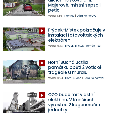
Majerové, místní sepsali
petici
Včera
11:56
|
Havířov
|
Bára Kelnerová
Frýdek-Místek pokračuje v
02:53
instalaci fotovoltaických
elektráren
Včera
15:43
|
Frýdek-Místek
|
Tomáš Tikal
Horní Suchá uctila
01:37
památku obětí Životické
tragédie u muralu
Včera
10:24
|
Horní Suchá
|
Bára Kelnerová
OZO bude mít vlastní
02:44
elektřinu. V Kunčicích
vyrostou 2 kogenerační
jednotky