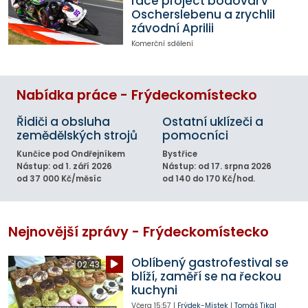
race project bodoval v
Oscherslebenu a zrychlil
závodní Aprilii
Komerční sdělení
Nabídka práce - Frýdeckomístecko
Řidiči a obsluha
Ostatní uklízeči a
zemědělských strojů
pomocníci
Kunčice pod Ondřejníkem
Bystřice
Nástup: od 1. září 2026
Nástup: od 17. srpna 2026
od 37 000 Kč/měsíc
od 140 do 170 Kč/hod.
Nejnovější zprávy - Frýdeckomístecko
Oblíbený gastrofestival se
02:43
blíží, zaměří se na řeckou
kuchyni
Včera
15:57
|
Frýdek-Místek
|
Tomáš Tikal