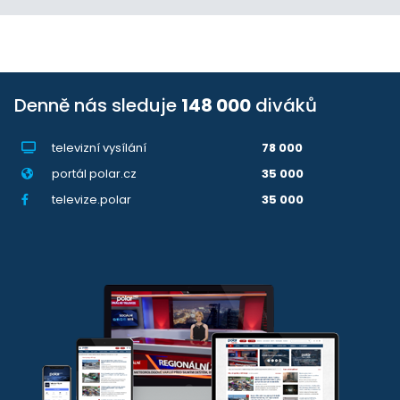
Denně nás sleduje
148 000
diváků
televizní vysílání
78 000
portál polar.cz
35 000
televize.polar
35 000