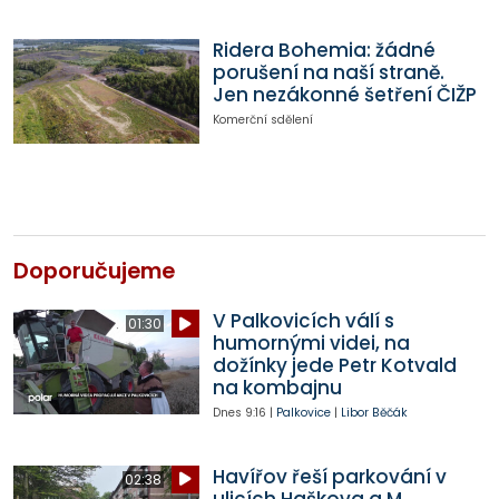
Ridera Bohemia: žádné
porušení na naší straně.
Jen nezákonné šetření ČIŽP
Komerční sdělení
Doporučujeme
V Palkovicích válí s
01:30
humornými videi, na
dožínky jede Petr Kotvald
na kombajnu
Dnes
9:16
|
Palkovice
|
Libor Běčák
Havířov řeší parkování v
02:38
ulicích Haškova a M.