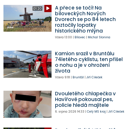
A přece se točí! Na
01:20
bíloveckých Nových
Dvorech se po 84 letech
roztočily lopatky
historického mlýna
Včera
13:00
|
Bílovec
|
Michal Slonina
Kamion srazil v Bruntálu
74letého cyklistu, ten přišel
o nohu a je v ohrožení
života
Včera
9:18
|
Bruntál
|
Jiří Cileček
Dvouletého chlapečka v
Havířově pokousal pes,
policie hledá majitele
6. srpna 2026
14:33
|
Celý MS kraj
|
Jiří Cileček