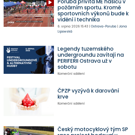
Poruba přivítá ME hasičů v
01:31
požárním sportu. Kromě
sportovních výkonů bude k
vidění i technika
6. srpna 2026
15:43
|
Ostrava-Poruba
|
Jana
Lipowská
Legendy tuzemského
undergroundu zavítají na
PERIFERII Ostrava už v
sobotu
Komerční sdělení
ČPZP vyzývá k darování
krve
Komerční sdělení
Český motocyklový tým SP