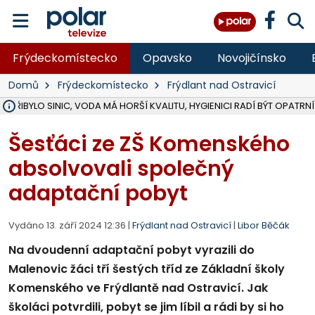
Frýdeckomístecko
Opavsko
Novojičínsko
Domů
Frýdeckomístecko
Frýdlant nad Ostravicí
Ě PŘIBYLO SINIC, VODA MÁ HORŠÍ KVALITU, HYGIENICI RADÍ BÝT OPATRNÍ
ÚOHS DAL ZÁTORU POKUTU 100 000 ZA CHYBY V ZAKÁZCE NA OBN
AREÁL LODIČEK V KARVINÉ SE PŘIPRAVUJE NA VELKOU REKONSTRUKC
KARVINÁ ZNÁ BUDOUCÍ PODOBU AREÁLU LODIČKY V PARKU BOŽEN
CYKLISTU (74) SRAZIL V BRUNTÁLU KAMION, JE V OHROŽENÍ ŽIVOTA,
POLICIE HLEDÁ PŘÍPADNÉ SVĚDKY, KTEŘÍ POMŮŽOU OBJASNIT PRŮ
RADNÍ OSTRAVY A POSLANKYNĚ A. HOFFMANNOVÁ ZA PIRÁTY PODA
NA POSTUP MINISTERSTVA ŽIVOTNÍHO PROSTŘEDÍ V KAUZE HALDY 
MUŽ V PŘÍBOŘE SE VÁŽNĚ ZRANIL PŘI PRÁCI S ROZBRUŠOVAČKOU, I
SLEZSKÁ OSTRAVA PŘIPRAVUJE PROJEKTOVOU DOKUMENTACI PRO 
PODEZŘELÝ BALÍČEK ZASTAVIL PROVOZ NA NÁDRAŽÍ VE F-M, ČEKÁ 
CHLAPEČKA (2) V HAVÍŘOVĚ POKOUSAL PES, POLICIE HLEDÁ MAJITEL
MS KRAJ VYBUDUJE ZA 40 MILIONŮ V JABLUNKOVĚ NOVÝ MOST PŘES O
FOTBALISTA LAURI LAINE SE VRACÍ Z BANÍKU OSTRAVA NA PŮL ROK
F-M DOKONČIL VOLNOČASOVÝ AREÁL RIVKA PARK ZA 62 MILIONŮ,
Šesťáci ze ZŠ Komenského
absolvovali společný
adaptační pobyt
Vydáno 13. září 2024 12:36 |
Frýdlant nad Ostravicí
|
Libor Běčák
Na dvoudenní adaptační pobyt vyrazili do
Malenovic žáci tří šestých tříd ze Základní školy
Komenského ve Frýdlantě nad Ostravicí. Jak
školáci potvrdili, pobyt se jim líbil a rádi by si ho