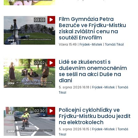
Film Gymnázia Petra
03:03
Bezruče ve Frýdku-Místku
získal zvláštní cenu na
soutěži Envofilm
Včera
15:49
|
Frýdek-Místek
|
Tomáš Tikal
Lidé se zkušeností s
03:02
duševním onemocněním
se sešli na akci Duše na
dlani
5. srpna 2026
16:18
|
Frýdek-Místek
|
Tomáš
Tikal
Policejní cyklohlídky ve
02:30
Frýdku-Místku budou jezdit
na elektrokolech
5. srpna 2026
16:15
|
Frýdek-Místek
|
Tomáš
Tikal