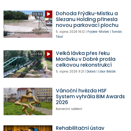
Dohoda Frýdku-Místku a
02:53
Slezanu Holding přinesla
novou parkovací plochu
5. srpna 2026
16:12
|
Frýdek-Místek
|
Tomáš
Tikal
Velká lávka přes řeku
01:56
Morávku v Dobré prošla
celkovou rekonstrukcí
5. srpna 2026
9:21
|
Dobrá
|
Libor Běčák
Vánoční hvězda HSF
System vyhrála BIM Awards
2026
Komerční sdělení
Rehabilitační ústav