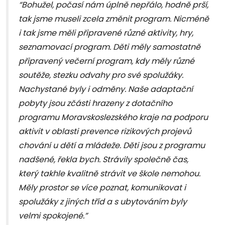
“Bohužel, počasí nám úplně nepřálo, hodně prší,
tak jsme museli zcela změnit program. Nicméně
i tak jsme měli připravené různé aktivity, hry,
seznamovací program. Děti měly samostatně
připravený večerní program, kdy měly různé
soutěže, stezku odvahy pro své spolužáky.
Nachystané byly i odměny. Naše adaptační
pobyty jsou zčásti hrazeny z dotačního
programu Moravskoslezského kraje na podporu
aktivit v oblasti prevence rizikových projevů
chování u dětí a mládeže. Děti jsou z programu
nadšené, řekla bych. Strávily společně čas,
který takhle kvalitně strávit ve škole nemohou.
Měly prostor se více poznat, komunikovat i
spolužáky z jiných tříd a s ubytováním byly
velmi spokojené.”