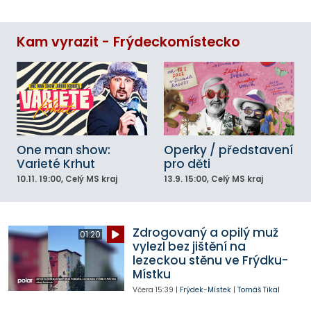
Kam vyrazit - Frýdeckomístecko
One man show:
Operky / představení
Varieté Krhut
pro děti
10.11.
19:00
, Celý MS kraj
13.9.
15:00
, Celý MS kraj
Zdrogovaný a opilý muž
01:20
vylezl bez jištění na
lezeckou stěnu ve Frýdku-
Místku
Včera
15:39
|
Frýdek-Místek
|
Tomáš Tikal