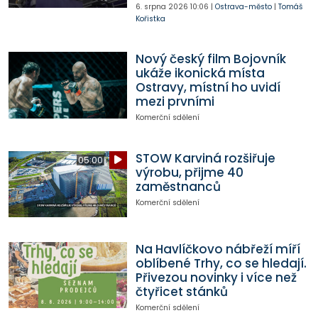
6. srpna 2026
10:06
|
Ostrava-město
|
Tomáš
Kořistka
Nový český film Bojovník
ukáže ikonická místa
Ostravy, místní ho uvidí
mezi prvními
Komerční sdělení
STOW Karviná rozšiřuje
05:00
výrobu, přijme 40
zaměstnanců
Komerční sdělení
Na Havlíčkovo nábřeží míří
oblíbené Trhy, co se hledají.
Přivezou novinky i více než
čtyřicet stánků
Komerční sdělení