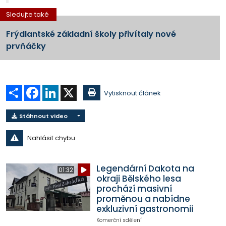
Sledujte také
Frýdlantské základní školy přivítaly nové
prvňáčky
Sdílet
Facebook
LinkedIn
X
Vytisknout článek
Stáhnout video
Nahlásit chybu
Legendární Dakota na
01:32
okraji Bělského lesa
prochází masivní
proměnou a nabídne
exkluzivní gastronomii
Komerční sdělení