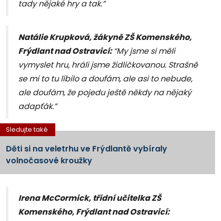
tady nějaké hry a tak.”
Natálie Krupková, žákyně ZŠ Komenského,
Frýdlant nad Ostravicí:
“My jsme si měli
vymyslet hru, hráli jsme židličkovanou. Strašně
se mi to tu líbilo a doufám, ale asi to nebude,
ale doufám, že pojedu ještě někdy na nějaký
adapťák.”
Sledujte také
Děti si na veletrhu ve Frýdlantě vybíraly
volnočasové kroužky
Irena McCormick, třídní učitelka ZŠ
Komenského, Frýdlant nad Ostravicí: