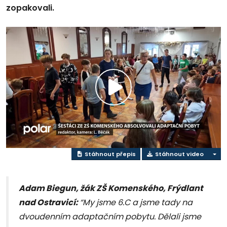
zopakovali.
Přehrát
video
Stáhnout přepis
Stáhnout video
Adam Biegun, žák ZŠ Komenského, Frýdlant
nad Ostravicí:
“My jsme 6.C a jsme tady na
dvoudenním adaptačním pobytu. Dělali jsme