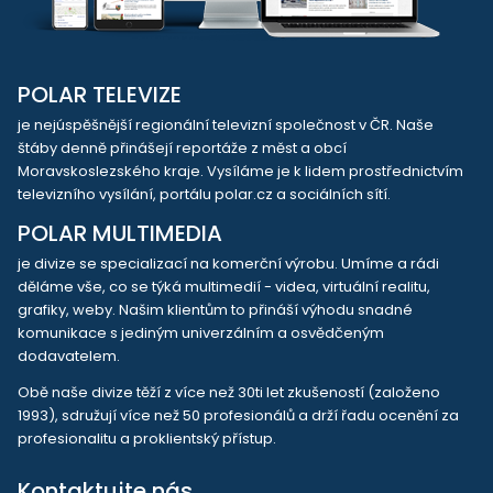
POLAR TELEVIZE
je nejúspěšnější regionální televizní společnost v ČR. Naše
štáby denně přinášejí reportáže z měst a obcí
Moravskoslezského kraje. Vysíláme je k lidem prostřednictvím
televizního vysílání, portálu polar.cz a sociálních sítí.
POLAR MULTIMEDIA
je divize se specializací na komerční výrobu. Umíme a rádi
děláme vše, co se týká multimedií - videa, virtuální realitu,
grafiky, weby. Našim klientům to přináší výhodu snadné
komunikace s jediným univerzálním a osvědčeným
dodavatelem.
Obě naše divize těží z více než 30ti let zkušeností (založeno
1993), sdružují více než 50 profesionálů a drží řadu ocenění za
profesionalitu a proklientský přístup.
Kontaktujte nás