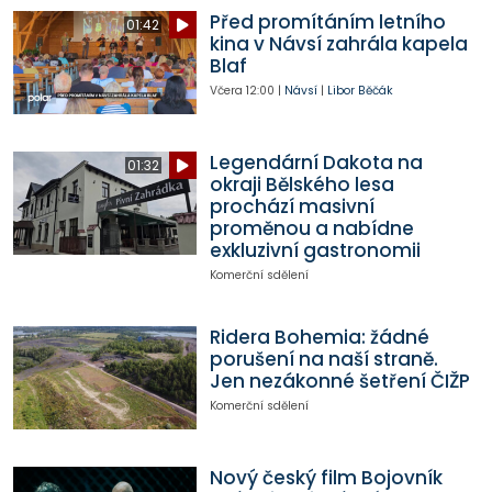
Před promítáním letního
01:42
kina v Návsí zahrála kapela
Blaf
Včera
12:00
|
Návsí
|
Libor Běčák
Legendární Dakota na
01:32
okraji Bělského lesa
prochází masivní
proměnou a nabídne
exkluzivní gastronomii
Komerční sdělení
Ridera Bohemia: žádné
porušení na naší straně.
Jen nezákonné šetření ČIŽP
Komerční sdělení
Nový český film Bojovník