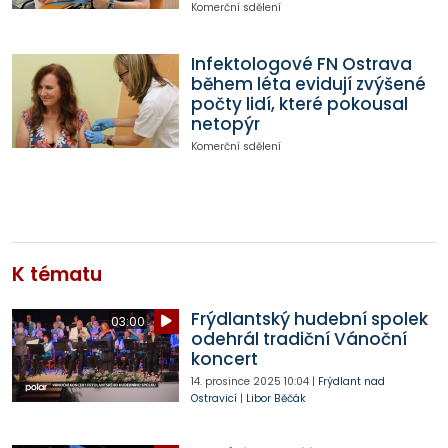
Komerční sdělení
Infektologové FN Ostrava
během léta evidují zvýšené
počty lidí, které pokousal
netopýr
Komerční sdělení
K tématu
Frýdlantský hudební spolek
03:00
odehrál tradiční Vánoční
koncert
14. prosince 2025
10:04
|
Frýdlant nad
Ostravicí
|
Libor Běčák