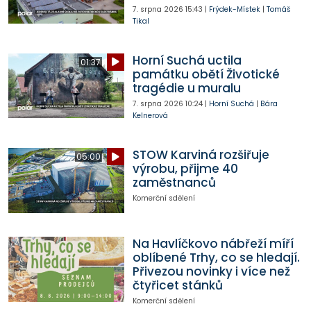
7. srpna 2026
15:43
|
Frýdek-Místek
|
Tomáš
Tikal
Horní Suchá uctila
01:37
památku obětí Životické
tragédie u muralu
7. srpna 2026
10:24
|
Horní Suchá
|
Bára
Kelnerová
STOW Karviná rozšiřuje
05:00
výrobu, přijme 40
zaměstnanců
Komerční sdělení
Na Havlíčkovo nábřeží míří
oblíbené Trhy, co se hledají.
Přivezou novinky i více než
čtyřicet stánků
Komerční sdělení