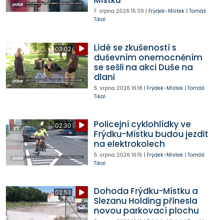
Místku
7. srpna 2026
15:39
|
Frýdek-Místek
|
Tomáš
Tikal
Lidé se zkušeností s
03:02
duševním onemocněním
se sešli na akci Duše na
dlani
5. srpna 2026
16:18
|
Frýdek-Místek
|
Tomáš
Tikal
Policejní cyklohlídky ve
02:30
Frýdku-Místku budou jezdit
na elektrokolech
5. srpna 2026
16:15
|
Frýdek-Místek
|
Tomáš
Tikal
Dohoda Frýdku-Místku a
02:53
Slezanu Holding přinesla
novou parkovací plochu