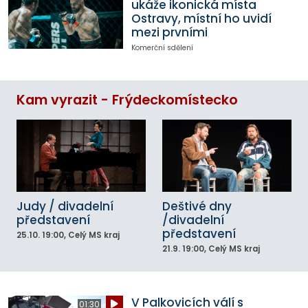
ukáže ikonická místa
Ostravy, místní ho uvidí
mezi prvními
Komerční sdělení
Kam vyrazit - Frýdeckomístecko
Judy / divadelní
Deštivé dny
představení
/divadelní
představení
25.10.
19:00
, Celý MS kraj
21.9.
19:00
, Celý MS kraj
V Palkovicích válí s
01:30