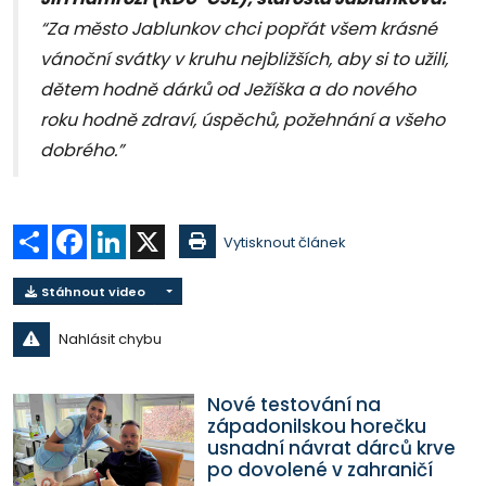
“Za město Jablunkov chci popřát všem krásné
vánoční svátky v kruhu nejbližších, aby si to užili,
dětem hodně dárků od Ježíška a do nového
roku hodně zdraví, úspěchů, požehnání a všeho
dobrého.”
Sdílet
Facebook
LinkedIn
X
Vytisknout článek
Stáhnout video
Nahlásit chybu
Nové testování na
západonilskou horečku
usnadní návrat dárců krve
po dovolené v zahraničí