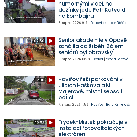
humornými videi, na
dožínky jede Petr Kotvald
na kombajnu
8. srpna 2026
9:16
|
Palkovice
|
Libor Běčák
Senior akademie v Opavě
02:50
zahájila další běh. Zájem
seniorů byl obrovský
8. srpna 2026
10:28
|
Opava
|
Yvona Fajtová
Havířov řeší parkování v
02:38
ulicích Haškova a M.
Majerové, místní sepsali
petici
7. srpna 2026
11:56
|
Havířov
|
Bára Kelnerová
Frýdek-Místek pokračuje v
02:53
instalaci fotovoltaických
elektráren