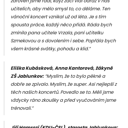
zároveň jsme rádi, když žáci vidí odraz v nás
učitelích, aby mělo smysl to, co děláme. Ten
vánoční koncert vznikal už od léta. Je s tím
spousta práce, každý něco přidá. Ráda bych
zmínila pana učitele Vrzala, paní učitelku
Szmekovou a s dovolením i sebe. Popřála bych
všem krásné svátky, pohodu a klid.”
Eliška Kubásková, Anna Kantorová, žákyně
ZŠ Jablunkov:
“Myslím, že to bylo pěkné a
dobře se zpívalo. Myslím, že super. Asi nejlepší z
těch našich koncertů. Povedlo se to. Měli jsme
vždycky ráno zkoušky a před vyučováním jsme
trénovali.”
Jiří Hamrozi (KDU-ČSL), starosta Jablunkova: