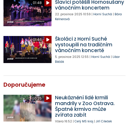
Slavíci potěšili Hornosušany
01:48
vánočním koncertem
22. prosince 2025
10:59
|
Horní Suchá
|
Bára
Kelnerová
Školáci z Horní Suché
01:46
vystoupili na tradičním
vánočním koncertě
5. prosince 2025
12:55
|
Horní Suchá
|
Libor
Běčák
Doporučujeme
Neukáznění lidé krmili
00:25
mandrily v Zoo Ostrava.
Špatné krmivo může
zvířata zabít
Včera
16:52
|
Celý MS kraj
|
Jiří Cileček