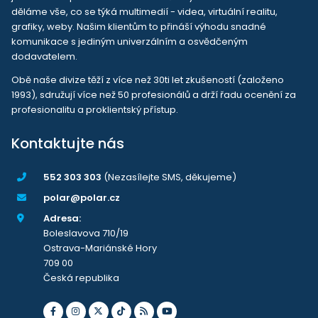
děláme vše, co se týká multimedií - videa, virtuální realitu,
grafiky, weby. Našim klientům to přináší výhodu snadné
komunikace s jediným univerzálním a osvědčeným
dodavatelem.
Obě naše divize těží z více než 30ti let zkušeností (založeno
1993), sdružují více než 50 profesionálů a drží řadu ocenění za
profesionalitu a proklientský přístup.
Kontaktujte nás
552 303 303
(Nezasílejte SMS, děkujeme)
polar@polar.cz
Adresa:
Boleslavova 710/19
Ostrava-Mariánské Hory
709 00
Česká republika