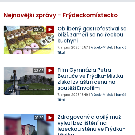
Nejnovější zprávy - Frýdeckomístecko
Oblíbený gastrofestival se
02:43
blíží, zaměří se na řeckou
kuchyni
7. srpna 2026
15:57
|
Frýdek-Místek
|
Tomáš
Tikal
Film Gymnázia Petra
03:03
Bezruče ve Frýdku-Místku
získal zvláštní cenu na
soutěži Envofilm
7. srpna 2026
15:49
|
Frýdek-Místek
|
Tomáš
Tikal
Zdrogovaný a opilý muž
01:20
vylezl bez jištění na
lezeckou stěnu ve Frýdku-