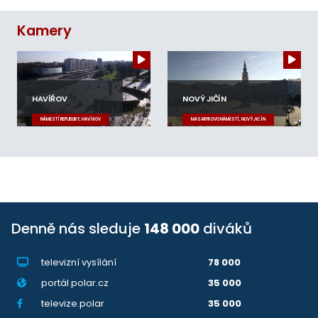
Kamery
HAVÍŘOV
NOVÝ JIČÍN
NÁMĚSTÍ REPUBLIKY, HAVÍŘOV
MASARYKOVO NÁMĚSTÍ, NOVÝ JIČÍN
Denně nás sleduje
148 000
diváků
televizní vysílání
78 000
portál polar.cz
35 000
televize.polar
35 000