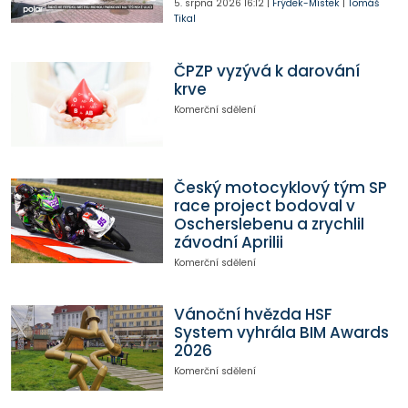
5. srpna 2026
16:12
|
Frýdek-Místek
|
Tomáš
Tikal
ČPZP vyzývá k darování
krve
Komerční sdělení
Český motocyklový tým SP
race project bodoval v
Oscherslebenu a zrychlil
závodní Aprilii
Komerční sdělení
Vánoční hvězda HSF
System vyhrála BIM Awards
2026
Komerční sdělení