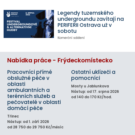
Legendy tuzemského
undergroundu zavítají na
PERIFERII Ostrava už v
sobotu
Komerční sdělení
Nabídka práce - Frýdeckomístecko
Pracovníci přímé
Ostatní uklízeči a
obslužné péče v
pomocníci
oblasti
Mosty u Jablunkova
ambulantních a
Nástup: od 17. srpna 2026
terénních služeb a
od 140 do 170 Kč/hod.
pečovatelé v oblasti
domácí péče
Třinec
Nástup: od 1. září 2026
od 28 750 do 29 750 Kč/měsíc