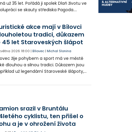
ná už 35 let. Pořádá ji spolek Dlaň životu ve
olupráci se skauty střediska Pagoda.
yslem je jednak turistická vycházka, ale
edevším podpora pozitivních lidských
uristické akce mají v Bílovci
dnot.
louholetou tradici, důkazem
e 45 let Staroveských šlápot
 května 2026
18:00
|
Bílovec
|
Michal Slonina
lovec žije pohybem a sport má ve městě
ké dlouhou a silnou tradici. Důkazem jsou
příklad už legendární Staroveské šlápoty,
ce, která nabízí čtyři různé trasy pro pěší i
klisty. Letos na její start dorazilo přes 500
astníků.
amion srazil v Bruntálu
4letého cyklistu, ten přišel o
ohu a je v ohrožení života