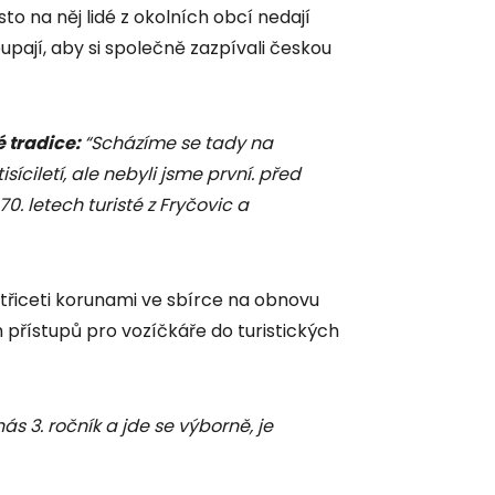
to na něj lidé z okolních obcí nedají
upají, aby si společně zazpívali českou
 tradice:
“Scházíme se tady na
síciletí, ale nebyli jsme první. před
0. letech turisté z Fryčovic a
i třiceti korunami ve sbírce na obnovu
 přístupů pro vozíčkáře do turistických
ás 3. ročník a jde se výborně, je