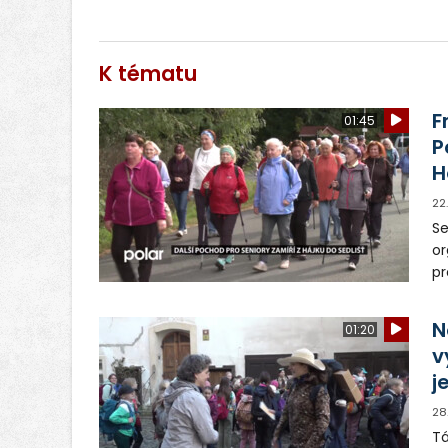
K tématu
F
01:45
P
H
22
Se
or
pr
Há
un
N
01:20
v
j
28
Tá