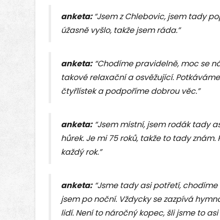
anketa:
“Jsem z Chlebovic, jsem tady p
úžasně vyšlo, takže jsem ráda.”
anketa:
“Chodíme pravidelně, moc se nám
takové relaxační a osvěžující. Potkávám
čtyřlístek a podpoříme dobrou věc.”
anketa:
“Jsem místní, jsem rodák tady as
hůrek. Je mi 75 roků, takže to tady znám.
každý rok.”
anketa:
“Jsme tady asi potřetí, chodíme 
jsem po noční. Vždycky se zazpívá hymna,
lidí. Není to náročný kopec, šli jsme to a