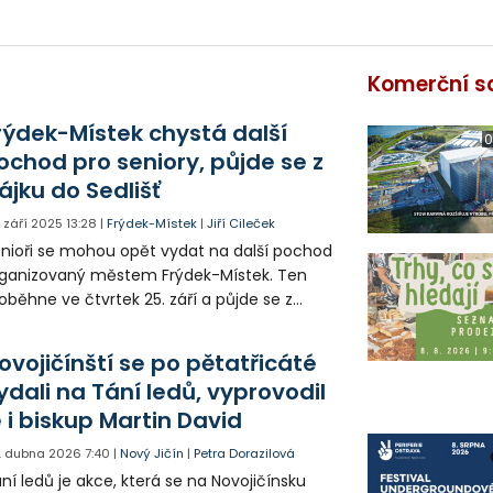
Komerční s
rýdek-Místek chystá další
0
ochod pro seniory, půjde se z
ájku do Sedlišť
. září 2025
13:28
|
Frýdek-Místek
|
Jiří Cileček
nioři se mohou opět vydat na další pochod
ganizovaný městem Frýdek-Místek. Ten
oběhne ve čtvrtek 25. září a půjde se z
jku do Sedlišť. Tam bude cílem návštěva
ikátního dřevěného kostela Všech svatých.
ovojičínští se po pětatřicáté
ydali na Tání ledů, vyprovodil
e i biskup Martin David
. dubna 2026
7:40
|
Nový Jičín
|
Petra Dorazilová
ní ledů je akce, která se na Novojičínsku