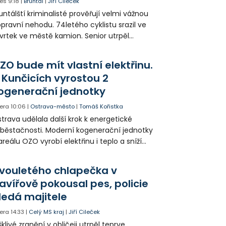
es
9:18
|
Bruntál
|
Jiří Cileček
untálští kriminalisté prověřují velmi vážnou
pravní nehodu. 74letého cyklistu srazil ve
vrtek ve městě kamion. Senior utrpěl
vastující zranění nohy a v ohrožení života
l letecky přepraven do nemocnice. Policie
ZO bude mít vlastní elektřinu.
edá případné svědky.
 Kunčicích vyrostou 2
ogenerační jednotky
era
10:06
|
Ostrava-město
|
Tomáš Kořistka
trava udělala další krok k energetické
běstačnosti. Moderní kogenerační jednotky
areálu OZO vyrobí elektřinu i teplo a sníží
klady i emise. Malou elektrárnu postaví
olia přímo v Kunčicích.
vouletého chlapečka v
avířově pokousal pes, policie
ledá majitele
era
14:33
|
Celý MS kraj
|
Jiří Cileček
klivé zranění v obličeji utrpěl teprve