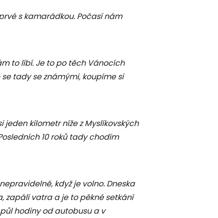
oprvé s kamarádkou. Počasí nám
 to líbí. Je to po těch Vánocích
e se tady se známými, koupíme si
i jeden kilometr níže z Myslíkovských
 Posledních 10 roků tady chodím
nepravidelně, když je volno. Dneska
 zapálí vatra a je to pěkné setkání
si půl hodiny od autobusu a v