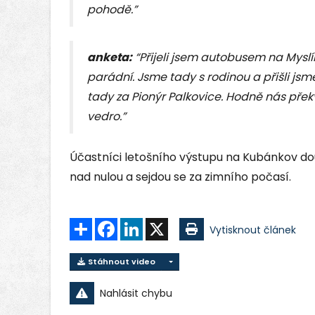
pohodě.”
anketa:
“Přijeli jsem autobusem na Myslík
parádní. Jsme tady s rodinou a přišli jsm
tady za Pionýr Palkovice. Hodně nás přek
vedro.”
Účastníci letošního výstupu na Kubánkov douf
nad nulou a sejdou se za zimního počasí.
Sdílet
Facebook
LinkedIn
X
Vytisknout článek
Stáhnout video
Nahlásit chybu