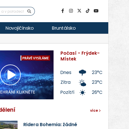
Novojičínsko
Bruntálsko
Počasí - Frýdek-
Místek
Dnes
23°C
Přehrát
Zítra
23°C
Pozítří
26°C
video
dělení
více
Ridera Bohemia: žádné