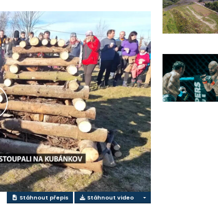
řehrát
ideo
Stáhnout přepis
Stáhnout video