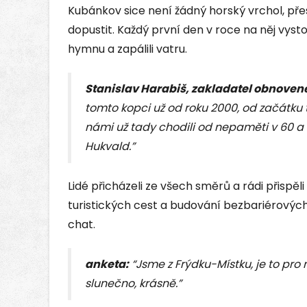
Kubánkov sice není žádný horský vrchol, přes
dopustit. Každý první den v roce na něj vysto
hymnu a zapálili vatru.
Stanislav Harabiš, zakladatel obnovené
tomto kopci už od roku 2000, od začátku ti
námi už tady chodili od nepaměti v 60 a 7
Hukvald.”
Lidé přicházeli ze všech směrů a rádi přispěl
turistických cest a budování bezbariérových
chat.
anketa:
“Jsme z Frýdku-Místku, je to pro n
slunečno, krásně.”