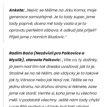
Anketa:
„Nejvíc se těšíme na Jirku Korna, moje
generace samozřejmě. Je to tady super, jsme
tady poprvé, dcera mě tady vzala a je to
opravdu perfektní zábava. A odkud jste přijeli?
Přijeli jsme z Horních Bludovic.“
Radim Bača (Nezávislí pro Palkovice a
Myslík), starosta Palkovic:
„Víte co, ty dožínky,
já jsem nad tím tak dneska uvažoval, jak to je.
Strašně se na ně těším, ale vždycky je to takové
jak ty Vánoce nebo jak Nový rok. Těšíte se na
jednu stranu, na druhou stranu si řeknete, zase
jsme rok starší. Vemte si, koho jsme tu všechno
měli. V podstatě všechny. Ještě nám tady chybí
Lucie Bílá možná a už tady byli fakt všichni