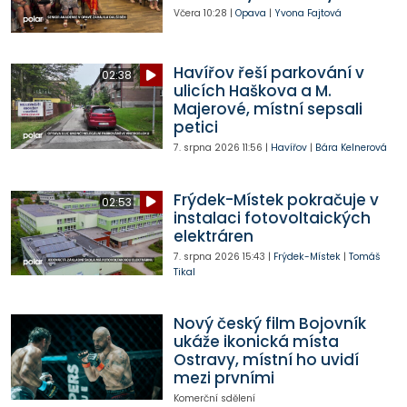
Včera
10:28
|
Opava
|
Yvona Fajtová
Havířov řeší parkování v
02:38
ulicích Haškova a M.
Majerové, místní sepsali
petici
7. srpna 2026
11:56
|
Havířov
|
Bára Kelnerová
Frýdek-Místek pokračuje v
02:53
instalaci fotovoltaických
elektráren
7. srpna 2026
15:43
|
Frýdek-Místek
|
Tomáš
Tikal
Nový český film Bojovník
ukáže ikonická místa
Ostravy, místní ho uvidí
mezi prvními
Komerční sdělení