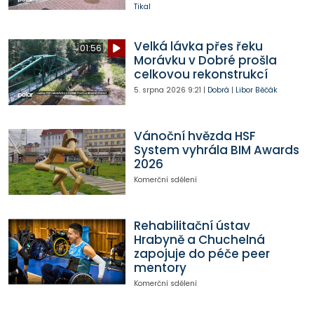
Tikal
Velká lávka přes řeku
01:56
Morávku v Dobré prošla
celkovou rekonstrukcí
5. srpna 2026
9:21
|
Dobrá
|
Libor Běčák
Vánoční hvězda HSF
System vyhrála BIM Awards
2026
Komerční sdělení
Rehabilitační ústav
Hrabyně a Chuchelná
zapojuje do péče peer
mentory
Komerční sdělení