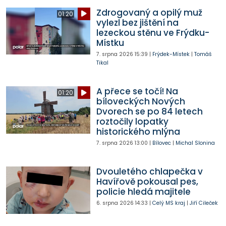
Zdrogovaný a opilý muž
01:20
vylezl bez jištění na
lezeckou stěnu ve Frýdku-
Místku
7. srpna 2026
15:39
|
Frýdek-Místek
|
Tomáš
Tikal
A přece se točí! Na
01:20
bíloveckých Nových
Dvorech se po 84 letech
roztočily lopatky
historického mlýna
7. srpna 2026
13:00
|
Bílovec
|
Michal Slonina
Dvouletého chlapečka v
Havířově pokousal pes,
policie hledá majitele
6. srpna 2026
14:33
|
Celý MS kraj
|
Jiří Cileček