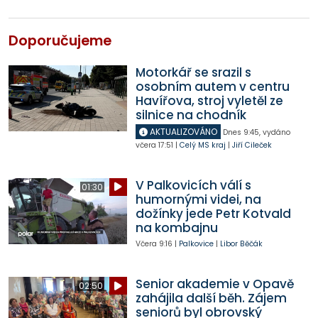
Doporučujeme
Motorkář se srazil s
osobním autem v centru
Havířova, stroj vyletěl ze
silnice na chodník
AKTUALIZOVÁNO
Dnes
9:45
,
vydáno
včera
17:51
|
Celý MS kraj
|
Jiří Cileček
V Palkovicích válí s
01:30
humornými videi, na
dožínky jede Petr Kotvald
na kombajnu
Včera
9:16
|
Palkovice
|
Libor Běčák
Senior akademie v Opavě
02:50
zahájila další běh. Zájem
seniorů byl obrovský