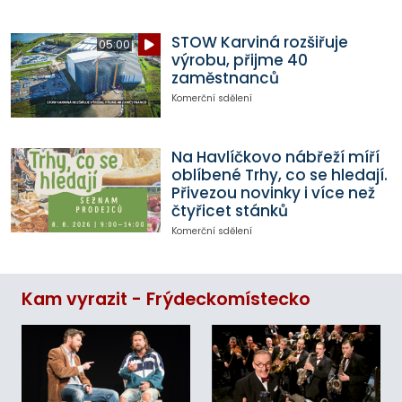
STOW Karviná rozšiřuje
05:00
výrobu, přijme 40
zaměstnanců
Komerční sdělení
Na Havlíčkovo nábřeží míří
oblíbené Trhy, co se hledají.
Přivezou novinky i více než
čtyřicet stánků
Komerční sdělení
Kam vyrazit - Frýdeckomístecko