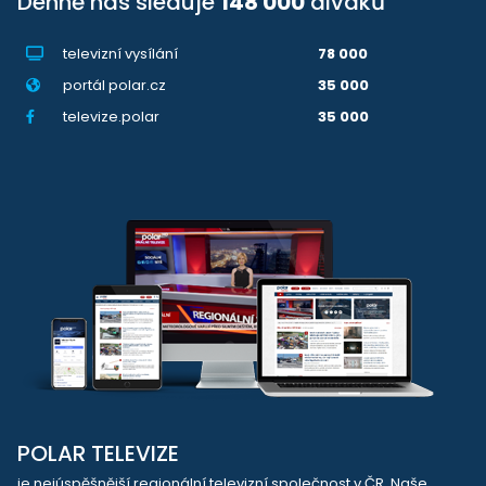
Denně nás sleduje
148 000
diváků
televizní vysílání
78 000
portál polar.cz
35 000
televize.polar
35 000
POLAR TELEVIZE
je nejúspěšnější regionální televizní společnost v ČR. Naše