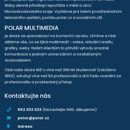
štáby denně přinášejí reportáže z měst a obcí
Moravskoslezského kraje. Vysíláme je k lidem prostřednictvím
televizního vysílání, portálu polar.cz a sociálních sítí.
POLAR MULTIMEDIA
je divize se specializací na komerční výrobu. Umíme a rádi
děláme vše, co se týká multimedií - videa, virtuální realitu,
grafiky, weby. Našim klientům to přináší výhodu snadné
komunikace s jediným univerzálním a osvědčeným
dodavatelem.
Obě naše divize těží z více než 30ti let zkušeností (založeno
1993), sdružují více než 50 profesionálů a drží řadu ocenění za
profesionalitu a proklientský přístup.
Kontaktujte nás
552 303 303
(Nezasílejte SMS, děkujeme)
polar@polar.cz
Adresa: