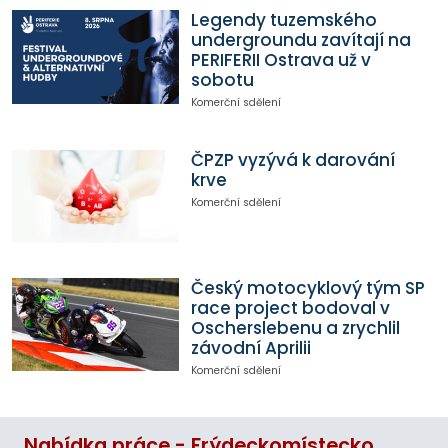
Legendy tuzemského
undergroundu zavítají na
PERIFERII Ostrava už v
sobotu
Komerční sdělení
ČPZP vyzývá k darování
krve
Komerční sdělení
Český motocyklový tým SP
race project bodoval v
Oscherslebenu a zrychlil
závodní Aprilii
Komerční sdělení
Nabídka práce - Frýdeckomístecko