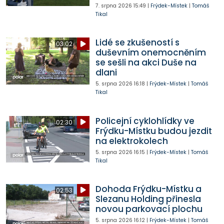
7. srpna 2026
15:49
|
Frýdek-Místek
|
Tomáš
Tikal
Lidé se zkušeností s
03:02
duševním onemocněním
se sešli na akci Duše na
dlani
5. srpna 2026
16:18
|
Frýdek-Místek
|
Tomáš
Tikal
Policejní cyklohlídky ve
02:30
Frýdku-Místku budou jezdit
na elektrokolech
5. srpna 2026
16:15
|
Frýdek-Místek
|
Tomáš
Tikal
Dohoda Frýdku-Místku a
02:53
Slezanu Holding přinesla
novou parkovací plochu
5. srpna 2026
16:12
|
Frýdek-Místek
|
Tomáš