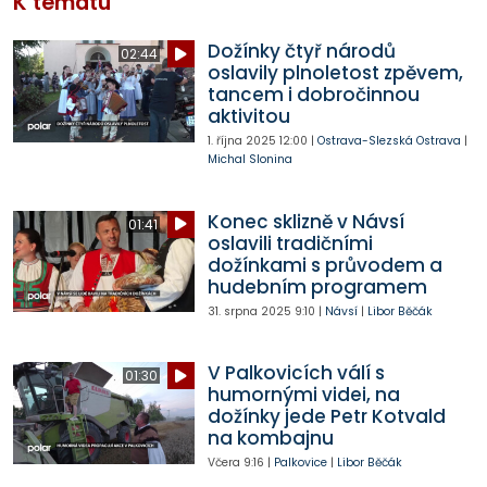
K tématu
Dožínky čtyř národů
02:44
oslavily plnoletost zpěvem,
tancem i dobročinnou
aktivitou
1. října 2025
12:00
|
Ostrava-Slezská Ostrava
|
Michal Slonina
Konec sklizně v Návsí
01:41
oslavili tradičními
dožínkami s průvodem a
hudebním programem
31. srpna 2025
9:10
|
Návsí
|
Libor Běčák
V Palkovicích válí s
01:30
humornými videi, na
dožínky jede Petr Kotvald
na kombajnu
Včera
9:16
|
Palkovice
|
Libor Běčák