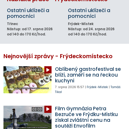
Ostatní uklízeči a
Ostatní uklízeči a
pomocníci
pomocníci
Třinec
Frýdek-Místek
Nástup: od 17. srpna 2026
Nástup: od 24. srpna 2026
od 140 do 170 Kč/hod.
od 140 do 170 Kč/hod.
Nejnovější zprávy - Frýdeckomístecko
Oblíbený gastrofestival se
02:43
blíží, zaměří se na řeckou
kuchyni
7. srpna 2026
15:57
|
Frýdek-Místek
|
Tomáš
Tikal
Film Gymnázia Petra
03:03
Bezruče ve Frýdku-Místku
získal zvláštní cenu na
soutěži Envofilm