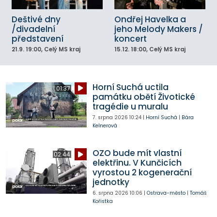
Deštivé dny
Ondřej Havelka a
/divadelní
jeho Melody Makers /
představení
koncert
21.9.
19:00
, Celý MS kraj
15.12.
18:00
, Celý MS kraj
Horní Suchá uctila
01:37
památku obětí Životické
tragédie u muralu
7. srpna 2026
10:24
|
Horní Suchá
|
Bára
Kelnerová
OZO bude mít vlastní
02:44
elektřinu. V Kunčicích
vyrostou 2 kogenerační
jednotky
6. srpna 2026
10:06
|
Ostrava-město
|
Tomáš
Kořistka