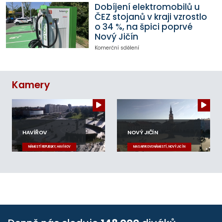
Dobíjení elektromobilů u
ČEZ stojanů v kraji vzrostlo
o 34 %, na špici poprvé
Nový Jičín
Komerční sdělení
Kamery
HAVÍŘOV
NOVÝ JIČÍN
NÁMĚSTÍ REPUBLIKY, HAVÍŘOV
MASARYKOVO NÁMĚSTÍ, NOVÝ JIČÍN