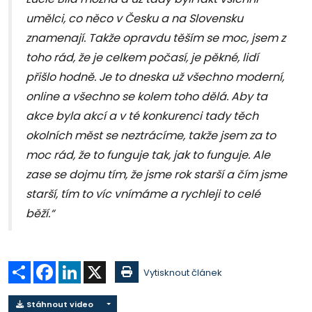
umělci, co něco v Česku a na Slovensku
znamenají. Takže opravdu těším se moc, jsem z
toho rád, že je celkem počasí, je pěkné, lidí
přišlo hodně. Je to dneska už všechno moderní,
online a všechno se kolem toho dělá. Aby ta
akce byla akcí a v té konkurenci tady těch
okolních měst se neztrácíme, takže jsem za to
moc rád, že to funguje tak, jak to funguje. Ale
zase se dojmu tím, že jsme rok starší a čím jsme
starší, tím to víc vnímáme a rychleji to celé
běží.“
Sdílet
Facebook
LinkedIn
X
Vytisknout článek
Stáhnout video