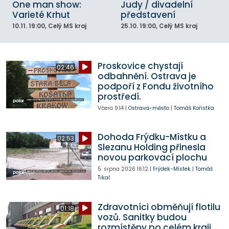
One man show:
Judy / divadelní
Varieté Krhut
představení
10.11.
19:00
, Celý MS kraj
25.10.
19:00
, Celý MS kraj
Proskovice chystají
02:46
odbahnění. Ostrava je
podpoří z Fondu životního
prostředí.
Včera
9:14
|
Ostrava-město
|
Tomáš Kořistka
Dohoda Frýdku-Místku a
02:53
Slezanu Holding přinesla
novou parkovací plochu
5. srpna 2026
16:12
|
Frýdek-Místek
|
Tomáš
Tikal
Zdravotníci obměňují flotilu
01:18
vozů. Sanitky budou
rozmístěny po celém kraji