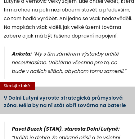
Lutyně a Věřňovic velký zájem. Lidé chtěli vědět, která
firma chce na poli mezi obcemi stavět a především,
co tam hodlá vyrábět. Ani jedno se však nedozvěděli.
Na mapkách však viděli, jak velké území továrna
zabere a jak má být řešeno dopravní napojení.
Anketa:
“My s tím záměrem výstavby určitě
nesouhlasíme. Uděláme všechno pro to, co
bude v našich silách, abychom tomu zamezili.”
Sledujte také
V Dolní Lutyni vyroste strategická průmyslová
zóna. Měla by na ní stát obří továrna na baterie
Pavel Buzek (STAN), starosta Dolní Lutyně:
“Určitě je dobře, že občané přišli a že všichni