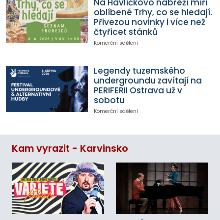
Na Havlíčkovo nábřeží míří
oblíbené Trhy, co se hledají.
Přivezou novinky i více než
čtyřicet stánků
Komerční sdělení
Legendy tuzemského
undergroundu zavítají na
PERIFERII Ostrava už v
sobotu
Komerční sdělení
Kam vyrazit - Karvinsko