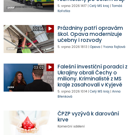
5. srpna 2026
14:17
|
Celý MS kraj
|
Tomáš
Kořistka
Prázdniny patří opravám
02:56
škol. Opava modernizuje
učebny i rozvody
5. srpna 2026
18:13
|
Opava
|
Yvona Fajtová
Falešní investiční poradci z
03:02
Ukrajiny obrali Čechy o
miliony. Kriminalisté z MS
kraje zasahovali v Kyjevě
5. srpna 2026
10:14
|
Celý MS kraj
|
Anna
Břenková
ČPZP vyzývá k darování
krve
Komerční sdělení