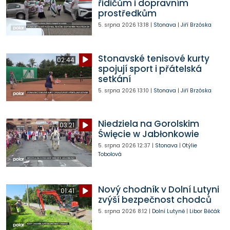
řidičům i dopravním
prostředkům
5. srpna 2026
13:18
|
Stonava
|
Jiří Brzóska
Stonavské tenisové kurty
02:44
spojují sport i přátelská
setkání
5. srpna 2026
13:10
|
Stonava
|
Jiří Brzóska
Niedziela na Gorolskim
03:21
Święcie w Jabłonkowie
5. srpna 2026
12:37
|
Stonava
|
Otýlie
Tobolová
Nový chodník v Dolní Lutyni
01:41
zvýší bezpečnost chodců
5. srpna 2026
8:12
|
Dolní Lutyně
|
Libor Běčák