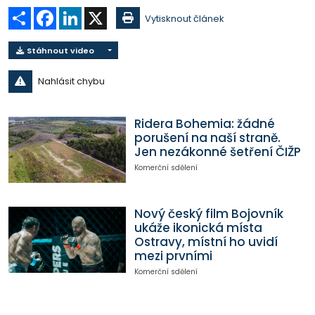
Sdílet
Facebook
LinkedIn
X
Vytisknout článek
Stáhnout video
Nahlásit chybu
Ridera Bohemia: žádné
porušení na naší straně.
Jen nezákonné šetření ČIŽP
Komerční sdělení
Nový český film Bojovník
ukáže ikonická místa
Ostravy, místní ho uvidí
mezi prvními
Komerční sdělení