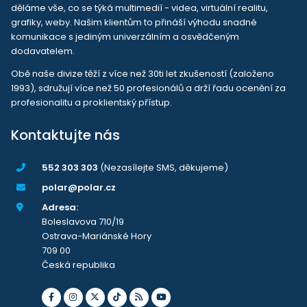
děláme vše, co se týká multimedií - videa, virtuální realitu,
grafiky, weby. Našim klientům to přináší výhodu snadné
komunikace s jediným univerzálním a osvědčeným
dodavatelem.
Obě naše divize těží z více než 30ti let zkušeností (založeno
1993), sdružují více než 50 profesionálů a drží řadu ocenění za
profesionalitu a proklientský přístup.
Kontaktujte nás
552 303 303
(Nezasílejte SMS, děkujeme)
polar@polar.cz
Adresa:
Boleslavova 710/19
Ostrava-Mariánské Hory
709 00
Česká republika