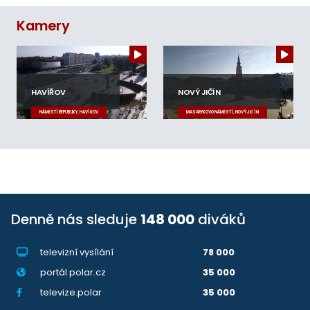
Kamery
HAVÍŘOV
NOVÝ JIČÍN
NÁMĚSTÍ REPUBLIKY, HAVÍŘOV
MASARYKOVO NÁMĚSTÍ, NOVÝ JIČÍN
Denně nás sleduje
148 000
diváků
televizní vysílání
78 000
portál polar.cz
35 000
televize.polar
35 000