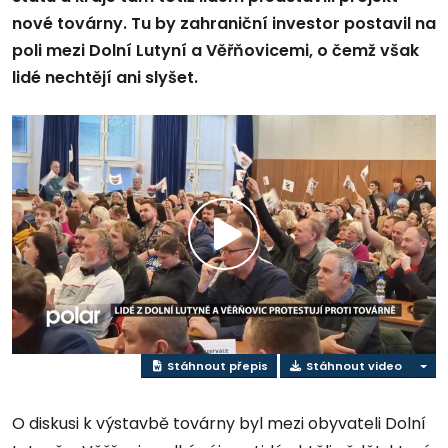
nové továrny. Tu by zahraniční investor postavil na
poli mezi Dolní Lutyní a Věřňovicemi, o čemž však
lidé nechtějí ani slyšet.
Přehrát
video
Stáhnout přepis
Stáhnout video
O diskusi k výstavbě továrny byl mezi obyvateli Dolní