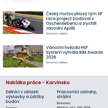
Český motocyklový tým SP
race project bodoval v
Oscherslebenu a zrychlil
závodní Aprilii
Komerční sdělení
Vánoční hvězda HSF
System vyhrála BIM Awards
2026
Komerční sdělení
Nabídka práce - Karvinsko
Dělníci v oblasti
Pracovníci ostrahy,
výstavby a údržby
strážní
budov
Bohumín
Nástup: od 1. září 2026