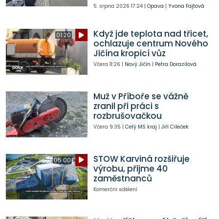
5. srpna 2026
17:24
|
Opava
|
Yvona Fajtová
Když jde teplota nad třicet,
01:20
ochlazuje centrum Nového
Jičína kropicí vůz
Včera
11:26
|
Nový Jičín
|
Petra Dorazilová
Muž v Příboře se vážně
zranil při práci s
rozbrušovačkou
Včera
9:35
|
Celý MS kraj
|
Jiří Cileček
STOW Karviná rozšiřuje
05:00
výrobu, přijme 40
zaměstnanců
Komerční sdělení