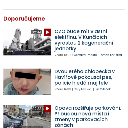
Doporučujeme
OZO bude mít vlastní
02:44
elektřinu. V Kunčicích
vyrostou 2 kogenerační
jednotky
Včera
10:06
|
Ostrava-město
|
Tomáš Kořistka
Dvouletého chlapečka v
Havířově pokousal pes,
policie hledá majitele
Včera
14:33
|
Celý MS kraj
|
Jiří Cileček
Opava rozšiřuje parkování.
02:33
Přibudou nová místa i
změny v parkovacích
zónách