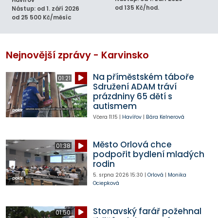
Havířov
od 135 Kč/hod.
Nástup: od 1. září 2026
od 25 500 Kč/měsíc
Nejnovější zprávy - Karvinsko
Na příměstském táboře
01:21
Sdružení ADAM tráví
prázdniny 65 dětí s
autismem
Včera
11:15
|
Havířov
|
Bára Kelnerová
Město Orlová chce
01:38
podpořit bydlení mladých
rodin
5. srpna 2026
15:30
|
Orlová
|
Monika
Ociepková
Stonavský farář požehnal
01:50