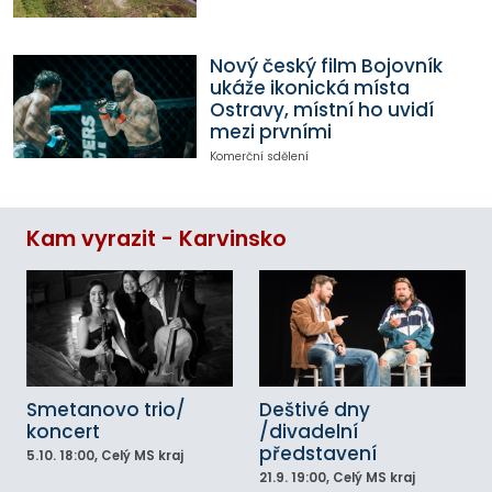
Nový český film Bojovník
ukáže ikonická místa
Ostravy, místní ho uvidí
mezi prvními
Komerční sdělení
Kam vyrazit - Karvinsko
Smetanovo trio/
Deštivé dny
koncert
/divadelní
představení
5.10.
18:00
, Celý MS kraj
21.9.
19:00
, Celý MS kraj