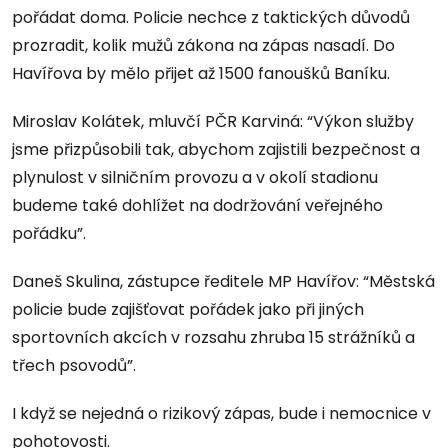
pořádat doma. Policie nechce z taktických důvodů
prozradit, kolik mužů zákona na zápas nasadí. Do
Havířova by mělo přijet až 1500 fanoušků Baníku.
Miroslav Kolátek, mluvčí PČR Karviná: “Výkon služby
jsme přizpůsobili tak, abychom zajistili bezpečnost a
plynulost v silničním provozu a v okolí stadionu
budeme také dohlížet na dodržování veřejného
pořádku”.
Daneš Skulina, zástupce ředitele MP Havířov: “Městská
policie bude zajišťovat pořádek jako při jiných
sportovních akcích v rozsahu zhruba 15 strážníků a
třech psovodů”.
I když se nejedná o rizikový zápas, bude i nemocnice v
pohotovosti.