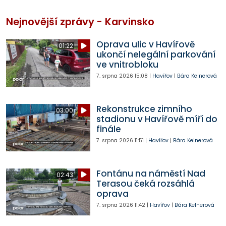
Nejnovější zprávy - Karvinsko
Oprava ulic v Havířově
01:22
ukončí nelegální parkování
ve vnitrobloku
7. srpna 2026
15:08
|
Havířov
|
Bára Kelnerová
Rekonstrukce zimního
03:00
stadionu v Havířově míří do
finále
7. srpna 2026
11:51
|
Havířov
|
Bára Kelnerová
Fontánu na náměstí Nad
02:43
Terasou čeká rozsáhlá
oprava
7. srpna 2026
11:42
|
Havířov
|
Bára Kelnerová