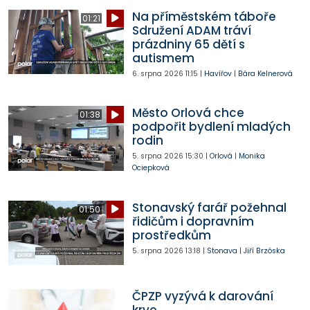
Na příměstském táboře
01:21
Sdružení ADAM tráví
prázdniny 65 dětí s
autismem
6. srpna 2026
11:15
|
Havířov
|
Bára Kelnerová
Město Orlová chce
01:38
podpořit bydlení mladých
rodin
5. srpna 2026
15:30
|
Orlová
|
Monika
Ociepková
Stonavský farář požehnal
01:50
řidičům i dopravním
prostředkům
5. srpna 2026
13:18
|
Stonava
|
Jiří Brzóska
ČPZP vyzývá k darování
krve