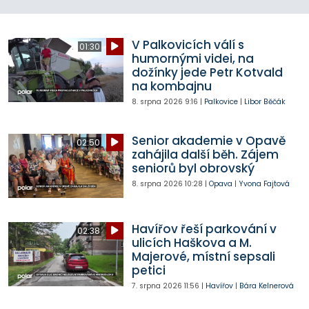
V Palkovicích válí s
01:30
humornými videi, na
dožínky jede Petr Kotvald
na kombajnu
8. srpna 2026
9:16
|
Palkovice
|
Libor Běčák
Senior akademie v Opavě
02:50
zahájila další běh. Zájem
seniorů byl obrovský
8. srpna 2026
10:28
|
Opava
|
Yvona Fajtová
Havířov řeší parkování v
02:38
ulicích Haškova a M.
Majerové, místní sepsali
petici
7. srpna 2026
11:56
|
Havířov
|
Bára Kelnerová