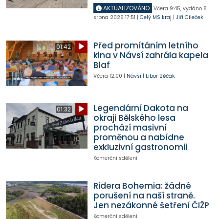
AKTUALIZOVÁNO
Včera
9:45
,
vydáno 8.
srpna 2026
17:51
|
Celý MS kraj
|
Jiří Cileček
Před promítáním letního
01:42
kina v Návsí zahrála kapela
Blaf
Včera
12:00
|
Návsí
|
Libor Běčák
Legendární Dakota na
01:32
okraji Bělského lesa
prochází masivní
proměnou a nabídne
exkluzivní gastronomii
Komerční sdělení
Ridera Bohemia: žádné
porušení na naší straně.
Jen nezákonné šetření ČIŽP
Komerční sdělení