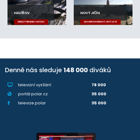
HAVÍŘOV
NOVÝ JIČÍN
NÁMĚSTÍ REPUBLIKY, HAVÍŘOV
MASARYKOVO NÁMĚSTÍ, NOVÝ JIČÍN
Denně nás sleduje
148 000
diváků
televizní vysílání
78 000
portál polar.cz
35 000
televize.polar
35 000