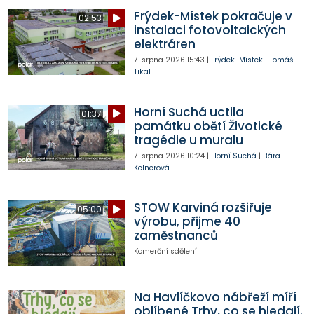
Frýdek-Místek pokračuje v
02:53
instalaci fotovoltaických
elektráren
7. srpna 2026
15:43
|
Frýdek-Místek
|
Tomáš
Tikal
Horní Suchá uctila
01:37
památku obětí Životické
tragédie u muralu
7. srpna 2026
10:24
|
Horní Suchá
|
Bára
Kelnerová
STOW Karviná rozšiřuje
05:00
výrobu, přijme 40
zaměstnanců
Komerční sdělení
Na Havlíčkovo nábřeží míří
oblíbené Trhy, co se hledají.