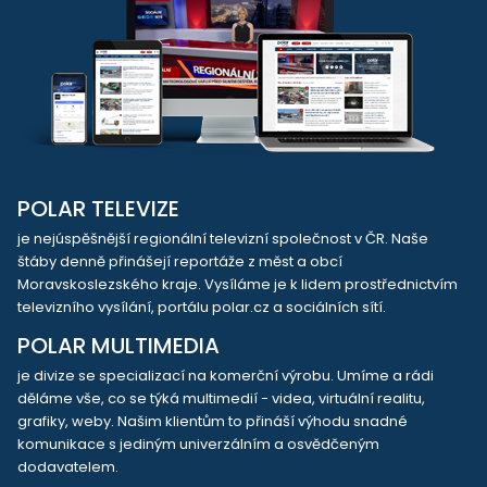
POLAR TELEVIZE
je nejúspěšnější regionální televizní společnost v ČR. Naše
štáby denně přinášejí reportáže z měst a obcí
Moravskoslezského kraje. Vysíláme je k lidem prostřednictvím
televizního vysílání, portálu polar.cz a sociálních sítí.
POLAR MULTIMEDIA
je divize se specializací na komerční výrobu. Umíme a rádi
děláme vše, co se týká multimedií - videa, virtuální realitu,
grafiky, weby. Našim klientům to přináší výhodu snadné
komunikace s jediným univerzálním a osvědčeným
dodavatelem.