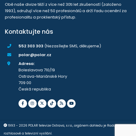
Obě naše divize těží z více než 30ti let zkušeností (založeno
1993), sdružují více než 50 profesionálů a drží řadu ocenění za
profesionalitu a proklientský přístup.
Kontaktujte nás
552 303 303
(Nezasílejte SMS, děkujeme)
polar@polar.cz
Adresa:
Boleslavova 710/19
Ostrava-Mariánské Hory
709 00
Česká republika
1993 - 2026 POLAR televize Ostrava, s.r.o., orgánem dohledu je Rada pro
rozhlasové a televizní vysílání.