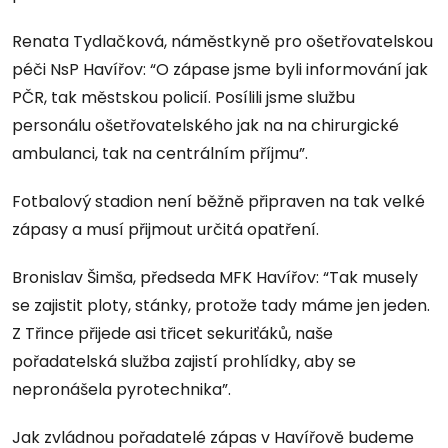
Renata Tydlačková, náměstkyně pro ošetřovatelskou
péči NsP Havířov: “O zápase jsme byli informování jak
PČR, tak městskou policií. Posílili jsme službu
personálu ošetřovatelského jak na na chirurgické
ambulanci, tak na centrálním příjmu”.
Fotbalový stadion není běžně připraven na tak velké
zápasy a musí přijmout určitá opatření.
Bronislav Šimša, předseda MFK Havířov: “Tak musely
se zajistit ploty, stánky, protože tady máme jen jeden.
Z Třince přijede asi třicet sekuriťáků, naše
pořadatelská služba zajistí prohlídky, aby se
nepronášela pyrotechnika”.
Jak zvládnou pořadatelé zápas v Havířově budeme