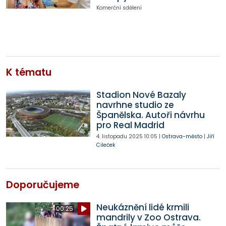
Komerční sdělení
K tématu
Stadion Nové Bazaly
navrhne studio ze
Španělska. Autoři návrhu
pro Real Madrid
4. listopadu 2025
10:05
|
Ostrava-město
|
Jiří
Cileček
Doporučujeme
Neukáznění lidé krmili
00:25
mandrily v Zoo Ostrava.