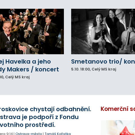
j Havelka a jeho
Smetanovo trio/ kon
y Makers / koncert
5.10.
18:00
, Celý MS kraj
00
, Celý MS kraj
roskovice chystají odbahnění.
Komerční s
strava je podpoří z Fondu
ivotního prostředí.
era
9:14
|
Ostrava-město
|
Tomáš Kořistka