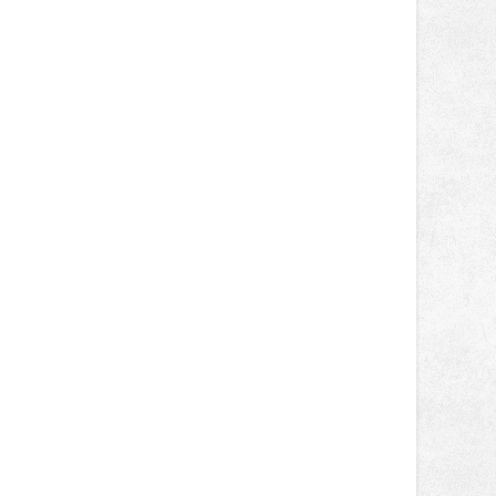
poledni, na příchozí čekají koncerty,
autorská čtení a rozhovory.
Vstupenky v ceně 450 Kč jsou v
prodeji.