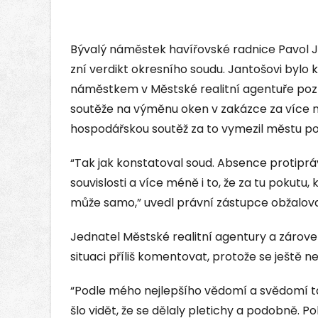
Bývalý náměstek havířovské radnice Pavol Ja
zní verdikt okresního soudu. Jantošovi bylo k
náměstkem v Městské realitní agentuře po
soutěže na výměnu oken v zakázce za více ne
hospodářskou soutěž za to vymezil městu pok
“Tak jak konstatoval soud. Absence protiprá
souvislosti a více méně i to, že za tu pokutu
může samo,” uvedl právní zástupce obžalo
Jednatel Městské realitní agentury a zárov
situaci příliš komentovat, protože se ještě
“Podle mého nejlepšího vědomí a svědomí t
šlo vidět, že se dělaly pletichy a podobně. Pok