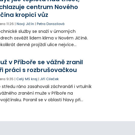
ké řidiče v parkovacích zónách.
chlazuje centrum Nového
ičína kropicí vůz
era
11:26
|
Nový Jičín
|
Petra Dorazilová
chnické služby se snaží v úmorných
drech osvěžit lidem klima v Novém Jičíně.
kolikrát denně projíždí ulice nejvíce
hřátého centra kropící vůz. Zvýšila se také
tenzita zálivky květinových záhonů.
už v Příboře se vážně zranil
ři práci s rozbrušovačkou
era
9:35
|
Celý MS kraj
|
Jiří Cileček
 středu ráno zasahovali záchranáři i vrtulník
vážného zranění muže v Příboře na
vojičínsku. Poranil se v oblasti hlavy při
áci s rozbrušovačkou. Následně byl
tulníkem přepraven do ostravské fakultní
emocnice.