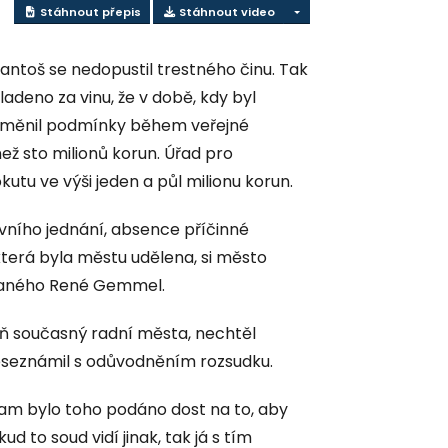
Stáhnout přepis
Stáhnout video
ntoš se nedopustil trestného činu. Tak
ladeno za vinu, že v době, kdy byl
změnil podmínky během veřejné
ž sto milionů korun. Úřad pro
utu ve výši jeden a půl milionu korun.
vního jednání, absence příčinné
, která byla městu udělena, si město
vaného René Gemmel.
eň současný radní města, nechtěl
 neseznámil s odůvodněním rozsudku.
am bylo toho podáno dost na to, aby
ud to soud vidí jinak, tak já s tím