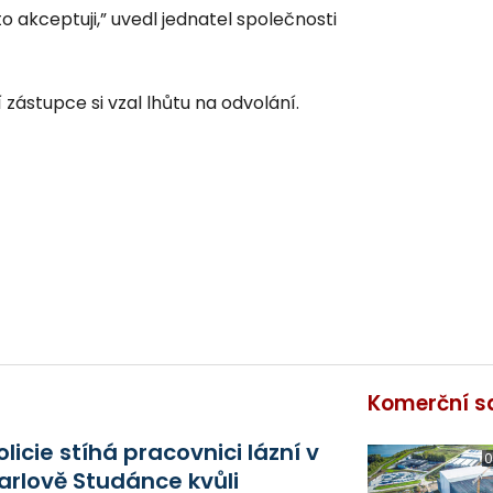
to akceptuji,” uvedl jednatel společnosti
ástupce si vzal lhůtu na odvolání.
Komerční s
olicie stíhá pracovnici lázní v
0
arlově Studánce kvůli