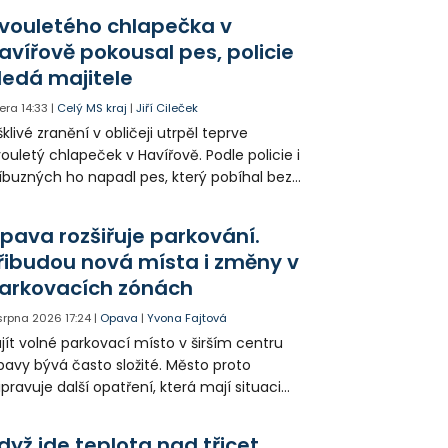
olia přímo v Kunčicích.
vouletého chlapečka v
avířově pokousal pes, policie
ledá majitele
era
14:33
|
Celý MS kraj
|
Jiří Cileček
klivé zranění v obličeji utrpěl teprve
ouletý chlapeček v Havířově. Podle policie i
íbuzných ho napadl pes, který pobíhal bez
dítka a náhubku. Majitel psa údajně z místa
ešel. Případem už se zabývá policie, která
pava rozšiřuje parkování.
jitele psa hledá.
řibudou nová místa i změny v
arkovacích zónách
 srpna 2026
17:24
|
Opava
|
Yvona Fajtová
jít volné parkovací místo v širším centru
avy bývá často složité. Město proto
ipravuje další opatření, která mají situaci
epšit. Vznikají nová parkovací stání, mění se
ganizace dopravy a některé novinky čekají
dyž jde teplota nad třicet,