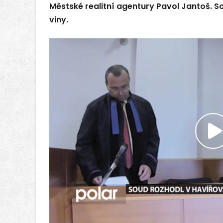
Městské realitní agentury Pavol Jantoš. 
viny.
P
v