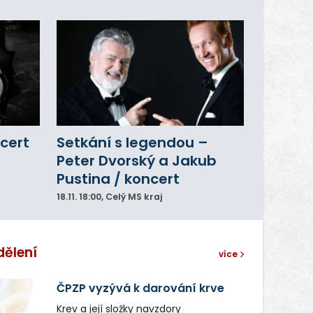
cert
Setkání s legendou –
Peter Dvorský a Jakub
Pustina / koncert
18.11.
18:00
, Celý MS kraj
dělení
více
ČPZP vyzývá k darování krve
Krev a její složky navzdory