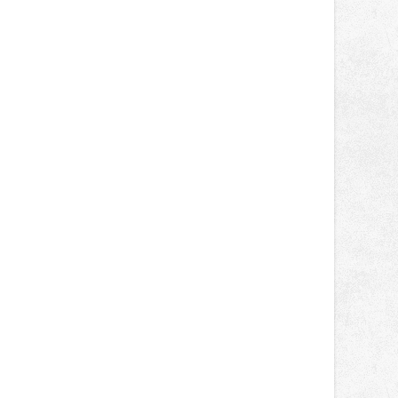
světa vrcholových zápasů, tentokrát
v MMA.