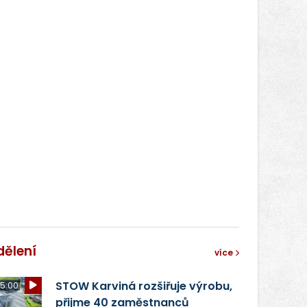
dělení
více
STOW Karviná rozšiřuje výrobu,
5:00
přijme 40 zaměstnanců