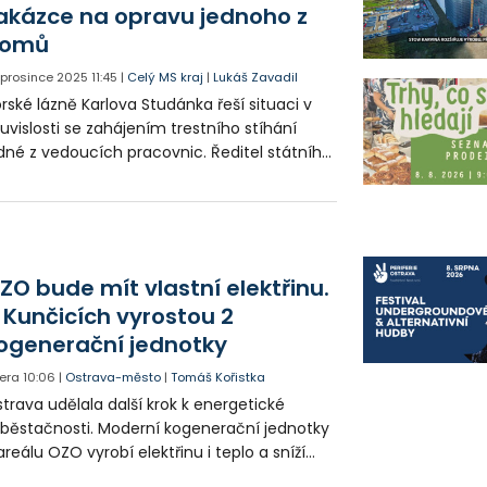
akázce na opravu jednoho z
omů
. prosince 2025
11:45
|
Celý MS kraj
|
Lukáš Zavadil
rské lázně Karlova Studánka řeší situaci v
uvislosti se zahájením trestního stíhání
dné z vedoucích pracovnic. Ředitel státního
dniku rozhodl o odebrání jejích kompetencí
oblasti veřejných zakázek a nákupů a o
tuaci informoval dozorčí radu. Trestní
íhání se podle dostupných informací týká
kázky na opravu jednoho z lázeňských
ZO bude mít vlastní elektřinu.
omů.
 Kunčicích vyrostou 2
ogenerační jednotky
era
10:06
|
Ostrava-město
|
Tomáš Kořistka
trava udělala další krok k energetické
běstačnosti. Moderní kogenerační jednotky
areálu OZO vyrobí elektřinu i teplo a sníží
klady i emise. Malou elektrárnu postaví