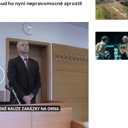
Soud ho nyní nepravomocně zprostil
řehrát
ideo