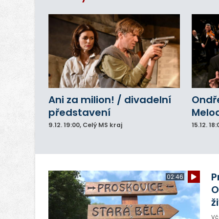
Ani za milion! / divadelní
Ondře
představení
Melod
9.12.
19:00
, Celý MS kraj
15.12.
18:
P
02:46
O
ž
Vč