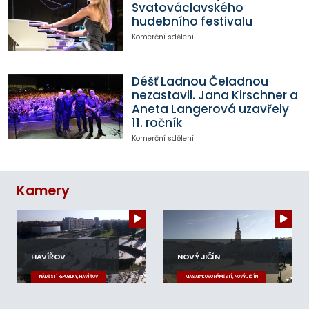
Svatováclavského
hudebního festivalu
Komerční sdělení
Déšť Ladnou Čeladnou
nezastavil. Jana Kirschner a
Aneta Langerová uzavřely
11. ročník
Komerční sdělení
Kamery
HAVÍŘOV
NOVÝ JIČÍN
NÁMĚSTÍ REPUBLIKY, HAVÍŘOV
MASARYKOVO NÁMĚSTÍ, NOVÝ JIČÍN