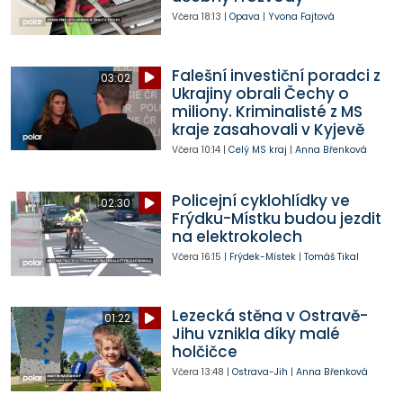
Včera
18:13
|
Opava
|
Yvona Fajtová
Falešní investiční poradci z
03:02
Ukrajiny obrali Čechy o
miliony. Kriminalisté z MS
kraje zasahovali v Kyjevě
Včera
10:14
|
Celý MS kraj
|
Anna Břenková
Policejní cyklohlídky ve
02:30
Frýdku-Místku budou jezdit
na elektrokolech
Včera
16:15
|
Frýdek-Místek
|
Tomáš Tikal
Lezecká stěna v Ostravě-
01:22
Jihu vznikla díky malé
holčičce
Včera
13:48
|
Ostrava-Jih
|
Anna Břenková