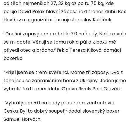
od těch nejmenších 27, 32 kg až po tu 75 kg, kde
bojuje David Polák hlavní zápas,” řekl trenér klubu Box
Havířov a organizátor turnaje Jaroslav Kubíček.
“Dnešní zápas jsem prohrála 3:0 na body. Neboxovalo
se mi dobře. Věnuji se tomu rok a půl a k boxu mě
přivedl otec a brácha,” řekla Tereza Kišová, domácí
boxerka.
“Přijel jsem se třemi svěřenci. Máme tři zápasy. Dva z
toho jsou se zahraničními borci z Ukrajiny. Jeden jsme
vyhráli,” řekl trenér klubu Opava Rivals Petr Glovčík.
“Vyhrál jsem 5:0 na body proti reprezentantovi z
Česka. Byl to dobrý soupeř,” dodal slovenský boxer
Samuel Horváth.