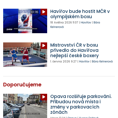
Havířov bude hostit MČR v
01:16
olympijském boxu
18. května 2026
11:07
|
Havířov
|
Bára
Kelnerová
Mistrovství ČR v boxu
01:21
přivedlo do Havířova
nejlepší české boxery
1. června 2026
9:27
|
Havířov
|
Bára Kelnerová
Doporučujeme
Opava rozšiřuje parkování.
02:33
Přibudou nová místa i
změny v parkovacích
zónách