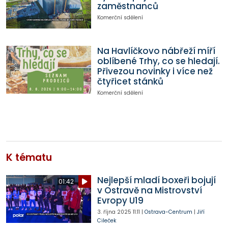
zaměstnanců
Komerční sdělení
Na Havlíčkovo nábřeží míří
oblíbené Trhy, co se hledají.
Přivezou novinky i více než
čtyřicet stánků
Komerční sdělení
K tématu
Nejlepší mladí boxeři bojují
01:42
v Ostravě na Mistrovství
Evropy U19
3. října 2025
11:11
|
Ostrava-Centrum
|
Jiří
Cileček