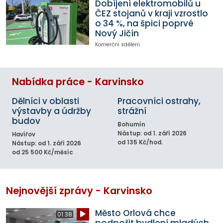
Dobíjení elektromobilů u
ČEZ stojanů v kraji vzrostlo
o 34 %, na špici poprvé
Nový Jičín
Komerční sdělení
Nabídka práce - Karvinsko
Dělníci v oblasti
Pracovníci ostrahy,
výstavby a údržby
strážní
budov
Bohumín
Nástup: od 1. září 2026
Havířov
od 135 Kč/hod.
Nástup: od 1. září 2026
od 25 500 Kč/měsíc
Nejnovější zprávy - Karvinsko
Město Orlová chce
01:38
podpořit bydlení mladých