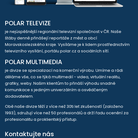
POLAR TELEVIZE
je nejúspěšnější regionální televizní společnost v ČR. Naše
štáby denně přinášejí reportáže z měst a obcí
Moravskoslezského kraje. Vysíláme je k lidem prostřednictvím
televizního vysílání, portálu polar.cz a sociálních sítí.
POLAR MULTIMEDIA
je divize se specializací na komerční výrobu. Umíme a rádi
děláme vše, co se týká multimedií - videa, virtuální realitu,
grafiky, weby. Našim klientům to přináší výhodu snadné
komunikace s jediným univerzálním a osvědčeným
dodavatelem.
Obě naše divize těží z více než 30ti let zkušeností (založeno
1993), sdružují více než 50 profesionálů a drží řadu ocenění za
profesionalitu a proklientský přístup.
Kontaktujte nás