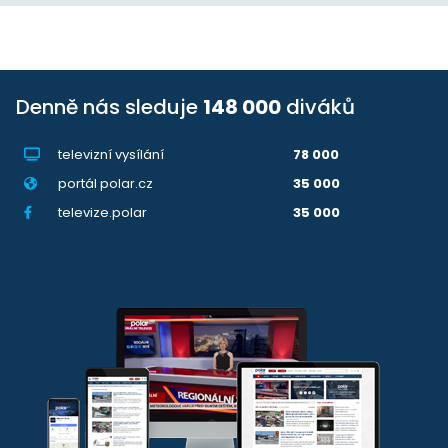
Denně nás sleduje
148 000
diváků
televizní vysílání
78 000
portál polar.cz
35 000
televize.polar
35 000