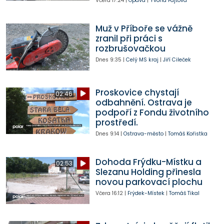
Včera
17:24
|
Opava
|
Yvona Fajtová
Muž v Příboře se vážně
zranil při práci s
rozbrušovačkou
Dnes
9:35
|
Celý MS kraj
|
Jiří Cileček
Proskovice chystají
02:46
odbahnění. Ostrava je
podpoří z Fondu životního
prostředí.
Dnes
9:14
|
Ostrava-město
|
Tomáš Kořistka
Dohoda Frýdku-Místku a
02:53
Slezanu Holding přinesla
novou parkovací plochu
Včera
16:12
|
Frýdek-Místek
|
Tomáš Tikal