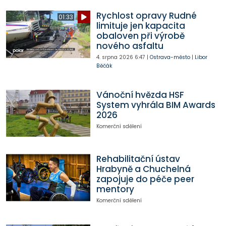
Rychlost opravy Rudné
01:33
limituje jen kapacita
obaloven při výrobě
nového asfaltu
4. srpna 2026
6:47
|
Ostrava-město
|
Libor
Běčák
Vánoční hvězda HSF
System vyhrála BIM Awards
2026
Komerční sdělení
Rehabilitační ústav
Hrabyně a Chuchelná
zapojuje do péče peer
mentory
Komerční sdělení