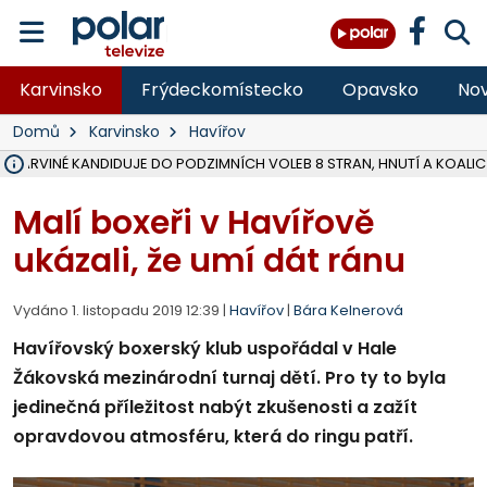
Karvinsko
Frýdeckomístecko
Opavsko
Nov
Domů
Karvinsko
Havířov
V KARVINÉ KANDIDUJE DO PODZIMNÍCH VOLEB 8 STRAN, HNUTÍ A KOALIC
ÚOHS DAL ZÁTORU POKUTU 100 000 ZA CHYBY V ZAKÁZCE NA OBN
AREÁL LODIČEK V KARVINÉ SE PŘIPRAVUJE NA VELKOU REKONSTRUKC
KARVINÁ ZNÁ BUDOUCÍ PODOBU AREÁLU LODIČKY V PARKU BOŽEN
MORAVSKOSLEZŠTÍ POLICISTÉ ODHALILI MEZINÁRODNÍ GANG PODVO
LÁKALI LIDI NA ZISKY Z KRYPTOMĚN, INFO A VIDEO NA POLAR.CZ
MINISTESTVO ŽIVOTNÍHO PROSTŘEDÍ PŘEVZALO VYŠETŘOVÁNÍ KAU
A ROZHODLO, ŽE VINÍK ZA ŠKODY PO ZAVEZENÍ TUNAMI ODPADU NE
MUŽ V PŘÍBOŘE SE VÁŽNĚ ZRANIL PŘI PRÁCI S ROZBRUŠOVAČKOU, I
SLEZSKÁ OSTRAVA PŘIPRAVUJE PROJEKTOVOU DOKUMENTACI PRO 
FRÝDEK-MÍSTEK DOKONČIL STAVBU VOLNOČASOVÉHO AREÁLU NA RIVI
HNUTÍ ANO V HAVÍŘOVĚ NEZAŘADÍ HEJTMANA JOSEFA BĚLICU NA V
MS KRAJ VYBUDUJE ZA 40 MILIONŮ V JABLUNKOVĚ NOVÝ MOST PŘES O
FOTBALISTA LAURI LAINE SE VRACÍ Z BANÍKU OSTRAVA NA PŮL ROK
F-M DOKONČIL VOLNOČASOVÝ AREÁL RIVKA PARK ZA 62 MILIONŮ,
Malí boxeři v Havířově
ukázali, že umí dát ránu
Vydáno 1. listopadu 2019 12:39 |
Havířov
|
Bára Kelnerová
Havířovský boxerský klub uspořádal v Hale
Žákovská mezinárodní turnaj dětí. Pro ty to byla
jedinečná příležitost nabýt zkušenosti a zažít
opravdovou atmosféru, která do ringu patří.