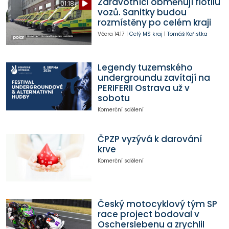
Zdravotníci obměňují flotilu
01:18
vozů. Sanitky budou
rozmístěny po celém kraji
Včera
14:17
|
Celý MS kraj
|
Tomáš Kořistka
Legendy tuzemského
undergroundu zavítají na
PERIFERII Ostrava už v
sobotu
Komerční sdělení
ČPZP vyzývá k darování
krve
Komerční sdělení
Český motocyklový tým SP
race project bodoval v
Oscherslebenu a zrychlil