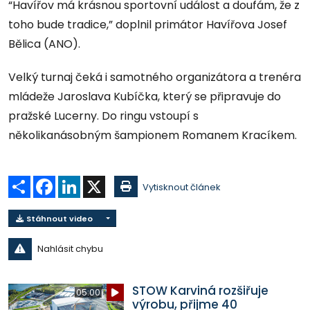
“Havířov má krásnou sportovní událost a doufám, že z
toho bude tradice,” doplnil primátor Havířova Josef
Bělica (ANO).
Velký turnaj čeká i samotného organizátora a trenéra
mládeže Jaroslava Kubíčka, který se připravuje do
pražské Lucerny. Do ringu vstoupí s
několikanásobným šampionem Romanem Kracíkem.
Sdílet
Facebook
LinkedIn
X
Vytisknout článek
Stáhnout video
Nahlásit chybu
STOW Karviná rozšiřuje
05:00
výrobu, přijme 40