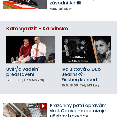
závodní Aprilii
Komerční sdělení
Kam vyrazit - Karvinsko
Úvěr/divadelní
Iva Bittová & Duo
představení
Jedlinský-
Fischer/koncert
17.9.
19:00
, Celý MS kraj
15.9.
18:00
, Celý MS kraj
Prázdniny patří opravám
02:56
škol. Opava modernizuje
učebny i rozvody