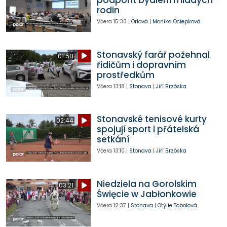
rodin
Včera
15:30
|
Orlová
|
Monika Ociepková
Stonavský farář požehnal
01:50
řidičům i dopravním
prostředkům
Včera
13:18
|
Stonava
|
Jiří Brzóska
Stonavské tenisové kurty
02:44
spojují sport i přátelská
setkání
Včera
13:10
|
Stonava
|
Jiří Brzóska
Niedziela na Gorolskim
03:21
Święcie w Jabłonkowie
Včera
12:37
|
Stonava
|
Otýlie Tobolová