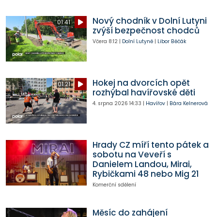
Nový chodník v Dolní Lutyni
01:41
zvýší bezpečnost chodců
Včera
8:12
|
Dolní Lutyně
|
Libor Běčák
Hokej na dvorcích opět
01:21
rozhýbal havířovské děti
4. srpna 2026
14:33
|
Havířov
|
Bára Kelnerová
Hrady CZ míří tento pátek a
sobotu na Veveří s
Danielem Landou, Mirai,
Rybičkami 48 nebo Mig 21
Komerční sdělení
Měsíc do zahájení