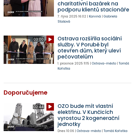
charitativní bazárek na
podporu klientů stacionáře
7. října 2025
16:02
|
Karviná
|
Gabriela
Stašová
Ostrava rozšířila sociální
03:00
služby. V Porubě byl
otevřen dům, který uleví
pečovatelům
1. prosince 2025
11:15
|
Ostrava-město
|
Tomáš
Kořistka
Doporučujeme
OZO bude mít vlastní
02:44
elektřinu. V Kunčicích
vyrostou 2 kogenerační
jednotky
Dnes
10:06
|
Ostrava-město
|
Tomáš Kořistka