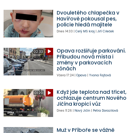
Dvouletého chlapečka v
Havířově pokousal pes,
policie hledá majitele
Dnes
14:33
|
Celý MS kraj
|
Jiří Cileček
Opava rozšiřuje parkování.
02:33
Přibudou nová místa i
změny v parkovacích
zónách
Včera
17:24
|
Opava
|
Yvona Fajtová
Když jde teplota nad třicet,
01:20
ochlazuje centrum Nového
Jičína kropicí vůz
Dnes
11:26
|
Nový Jičín
|
Petra Dorazilová
Muž v Příboře se vážně