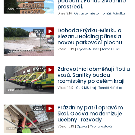
podpoří z Fondu životního
prostředí.
Dnes
9:14
|
Ostrava-město
|
Tomáš Kořistka
Dohoda Frýdku-Místku a
02:53
Slezanu Holding přinesla
novou parkovací plochu
Včera
16:12
|
Frýdek-Místek
|
Tomáš Tikal
Zdravotníci obměňují flotilu
01:18
vozů. Sanitky budou
rozmístěny po celém kraji
Včera
14:17
|
Celý MS kraj
|
Tomáš Kořistka
Prázdniny patří opravám
02:56
škol. Opava modernizuje
učebny i rozvody
Včera
18:13
|
Opava
|
Yvona Fajtová