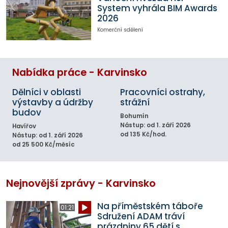
System vyhrála BIM Awards
2026
Komerční sdělení
Nabídka práce - Karvinsko
Dělníci v oblasti
Pracovníci ostrahy,
výstavby a údržby
strážní
budov
Bohumín
Nástup: od 1. září 2026
Havířov
od 135 Kč/hod.
Nástup: od 1. září 2026
od 25 500 Kč/měsíc
Nejnovější zprávy - Karvinsko
Na příměstském táboře
01:21
Sdružení ADAM tráví
prázdniny 65 dětí s