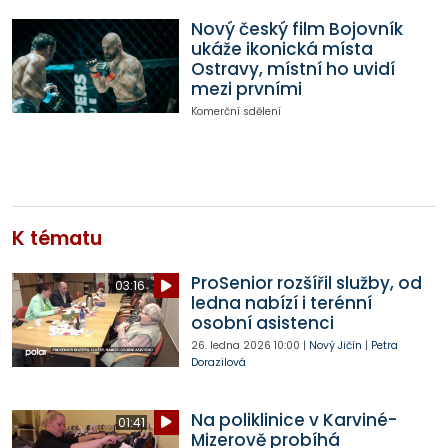
Nový český film Bojovník
ukáže ikonická místa
Ostravy, místní ho uvidí
mezi prvními
Komerční sdělení
K tématu
ProSenior rozšířil služby, od
03:16
ledna nabízí i terénní
osobní asistenci
26. ledna 2026
10:00
|
Nový Jičín
|
Petra
Dorazilová
Na poliklinice v Karviné-
01:41
Mizerově probíhá