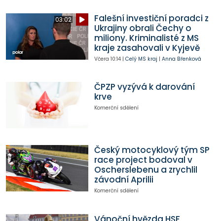
Falešní investiční poradci z
03:02
Ukrajiny obrali Čechy o
miliony. Kriminalisté z MS
kraje zasahovali v Kyjevě
Včera
10:14
|
Celý MS kraj
|
Anna Břenková
ČPZP vyzývá k darování
krve
Komerční sdělení
Český motocyklový tým SP
race project bodoval v
Oscherslebenu a zrychlil
závodní Aprilii
Komerční sdělení
Vánoční hvězda HSF