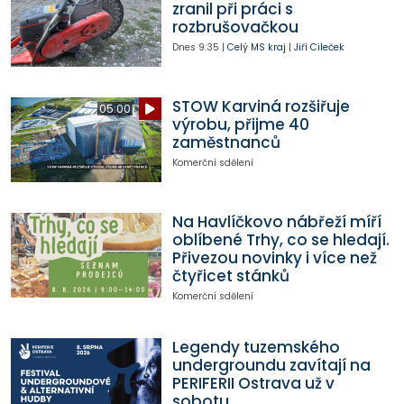
zranil při práci s
rozbrušovačkou
Dnes
9:35
|
Celý MS kraj
|
Jiří Cileček
STOW Karviná rozšiřuje
05:00
výrobu, přijme 40
zaměstnanců
Komerční sdělení
Na Havlíčkovo nábřeží míří
oblíbené Trhy, co se hledají.
Přivezou novinky i více než
čtyřicet stánků
Komerční sdělení
Legendy tuzemského
undergroundu zavítají na
PERIFERII Ostrava už v
sobotu