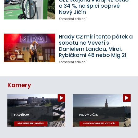
o 34 %, na špici poprvé
Nový Jičín
Komerční sdělení
Hrady CZ míří tento pátek a
sobotu na Veveří s
Danielem Landou, Mirai,
Rybičkami 48 nebo Mig 21
Komerční sdělení
Kamery
HAVÍŘOV
NOVÝ JIČÍN
NÁMĚSTÍ REPUBLIKY, HAVÍŘOV
MASARYKOVO NÁMĚSTÍ, NOVÝ JIČÍN