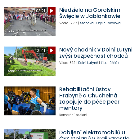
Niedziela na Gorolskim
03:21
Święcie w Jabłonkowie
Včera
12:37
|
Stonava
|
Otýlie Tobolová
Nový chodník v Dolní Lutyni
01:41
zvýší bezpečnost chodců
Včera
8:12
|
Dolní Lutyně
|
Libor Běčák
Rehabilitační ústav
Hrabyně a Chuchelná
zapojuje do péče peer
mentory
Komerční sdělení
Dobíjení elektromobilů u
ČEZ stojanů v kraji vzrostlo