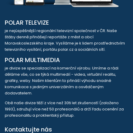
POLAR TELEVIZE
je nejúspěšnější regionální televizní společnost v ČR. Naše
štáby denně přinášejí reportáže z měst a obcí
Moravskoslezského kraje. Vysíláme je k lidem prostřednictvím
televizního vysílání, portálu polar.cz a sociálních sítí.
POLAR MULTIMEDIA
je divize se specializací na komerční výrobu. Umíme a rádi
děláme vše, co se týká multimedií - videa, virtuální realitu,
grafiky, weby. Našim klientům to přináší výhodu snadné
komunikace s jediným univerzálním a osvědčeným
dodavatelem.
Obě naše divize těží z více než 30ti let zkušeností (založeno
1993), sdružují více než 50 profesionálů a drží řadu ocenění za
profesionalitu a proklientský přístup.
Kontaktujte nás