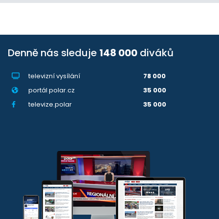
Denně nás sleduje
148 000
diváků
televizní vysílání
78 000
portál polar.cz
35 000
televize.polar
35 000