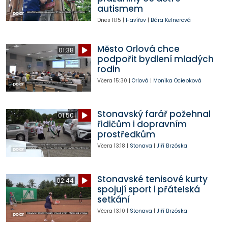
autismem
Dnes
11:15
|
Havířov
|
Bára Kelnerová
Město Orlová chce
01:38
podpořit bydlení mladých
rodin
Včera
15:30
|
Orlová
|
Monika Ociepková
Stonavský farář požehnal
01:50
řidičům i dopravním
prostředkům
Včera
13:18
|
Stonava
|
Jiří Brzóska
Stonavské tenisové kurty
02:44
spojují sport i přátelská
setkání
Včera
13:10
|
Stonava
|
Jiří Brzóska