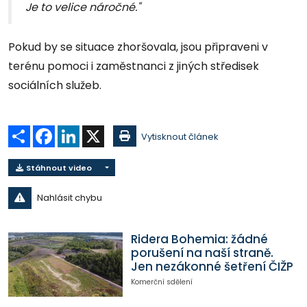
Je to velice náročné."
Pokud by se situace zhoršovala, jsou připraveni v
terénu pomoci i zaměstnanci z jiných středisek
sociálních služeb.
Sdílet
Facebook
LinkedIn
X
Vytisknout článek
Stáhnout video
Nahlásit chybu
Ridera Bohemia: žádné
porušení na naší straně.
Jen nezákonné šetření ČIŽP
Komerční sdělení