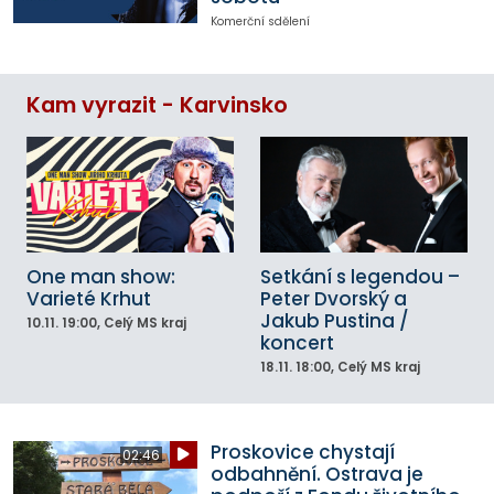
Komerční sdělení
Kam vyrazit - Karvinsko
One man show:
Setkání s legendou –
Varieté Krhut
Peter Dvorský a
Jakub Pustina /
10.11.
19:00
, Celý MS kraj
koncert
18.11.
18:00
, Celý MS kraj
Proskovice chystají
02:46
odbahnění. Ostrava je