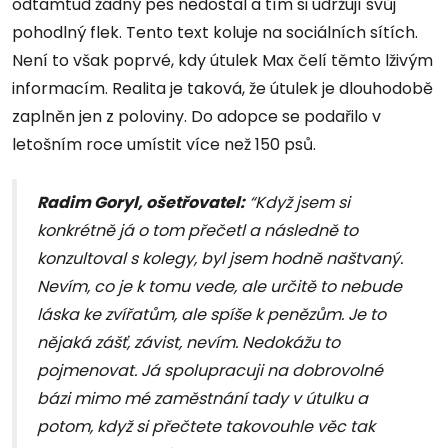
odtamtud žádný pes nedostal a tím si udržují svůj
pohodlný flek. Tento text koluje na sociálních sítích.
Není to však poprvé, kdy útulek Max čelí těmto lživým
informacím. Realita je taková, že útulek je dlouhodobě
zaplněn jen z poloviny. Do adopce se podařilo v
letošním roce umístit více než 150 psů.
Radim Goryl, ošetřovatel:
“Když jsem si
konkrétně já o tom přečetl a následně to
konzultoval s kolegy, byl jsem hodně naštvaný.
Nevím, co je k tomu vede, ale určitě to nebude
láska ke zvířatům, ale spíše k penězům. Je to
nějaká zášť, závist, nevím. Nedokážu to
pojmenovat. Já spolupracuji na dobrovolné
bázi mimo mé zaměstnání tady v útulku a
potom, když si přečtete takovouhle věc tak