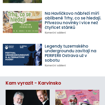
Na Havlíčkovo nábřeží míří
oblíbené Trhy, co se hledají.
Přivezou novinky i více než
čtyřicet stánků
Komerční sdělení
Legendy tuzemského
undergroundu zavítají na
PERIFERII Ostrava už v
sobotu
Komerční sdělení
Kam vyrazit - Karvinsko