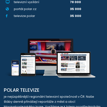
televizní vysílání
78 000
portál polar.cz
35 000
televize.polar
35 000
POLAR TELEVIZE
je nejúspěšnější regionální televizní společnost v ČR. Naše
štáby denně přinášejí reportáže z měst a obcí
Moravskoslezského kraje. Vysíláme je k lidem prostřednictvím