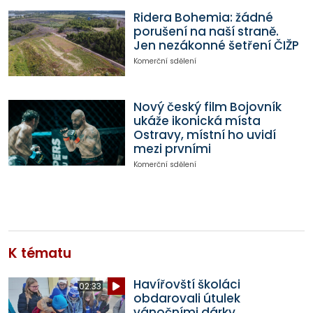
Ridera Bohemia: žádné
porušení na naší straně.
Jen nezákonné šetření ČIŽP
Komerční sdělení
Nový český film Bojovník
ukáže ikonická místa
Ostravy, místní ho uvidí
mezi prvními
Komerční sdělení
K tématu
Havířovští školáci
02:33
obdarovali útulek
vánočními dárky