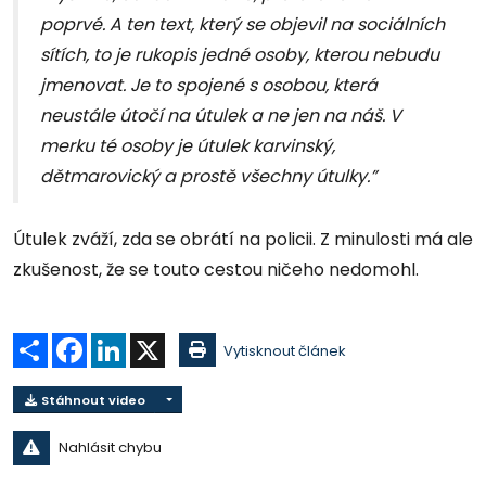
poprvé. A ten text, který se objevil na sociálních
sítích, to je rukopis jedné osoby, kterou nebudu
jmenovat. Je to spojené s osobou, která
neustále útočí na útulek a ne jen na náš. V
merku té osoby je útulek karvinský,
dětmarovický a prostě všechny útulky.”
Útulek zváží, zda se obrátí na policii. Z minulosti má ale
zkušenost, že se touto cestou ničeho nedomohl.
Sdílet
Facebook
LinkedIn
X
Vytisknout článek
Stáhnout video
Nahlásit chybu