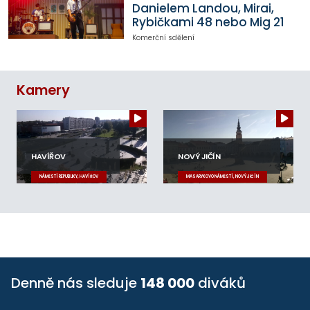
Danielem Landou, Mirai,
Rybičkami 48 nebo Mig 21
Komerční sdělení
Kamery
HAVÍŘOV
NOVÝ JIČÍN
NÁMĚSTÍ REPUBLIKY, HAVÍŘOV
MASARYKOVO NÁMĚSTÍ, NOVÝ JIČÍN
Denně nás sleduje
148 000
diváků