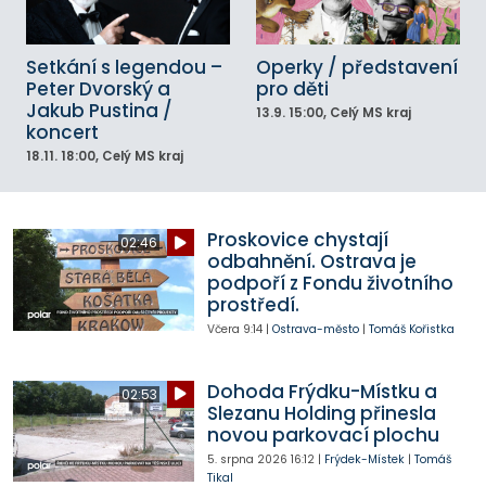
Setkání s legendou –
Operky / představení
Peter Dvorský a
pro děti
Jakub Pustina /
13.9.
15:00
, Celý MS kraj
koncert
18.11.
18:00
, Celý MS kraj
Proskovice chystají
02:46
odbahnění. Ostrava je
podpoří z Fondu životního
prostředí.
Včera
9:14
|
Ostrava-město
|
Tomáš Kořistka
Dohoda Frýdku-Místku a
02:53
Slezanu Holding přinesla
novou parkovací plochu
5. srpna 2026
16:12
|
Frýdek-Místek
|
Tomáš
Tikal