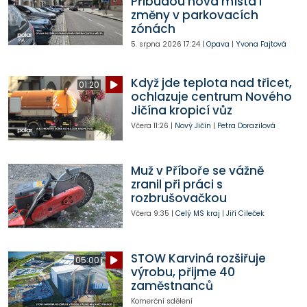
Přibudou nová místa i
změny v parkovacích
zónách
5. srpna 2026
17:24
|
Opava
|
Yvona Fajtová
Když jde teplota nad třicet,
01:20
ochlazuje centrum Nového
Jičína kropicí vůz
Včera
11:26
|
Nový Jičín
|
Petra Dorazilová
Muž v Příboře se vážně
zranil při práci s
rozbrušovačkou
Včera
9:35
|
Celý MS kraj
|
Jiří Cileček
STOW Karviná rozšiřuje
05:00
výrobu, přijme 40
zaměstnanců
Komerční sdělení