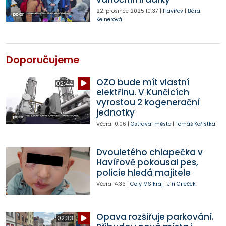
22. prosince 2025
10:37
|
Havířov
|
Bára
Kelnerová
Doporučujeme
OZO bude mít vlastní
02:44
elektřinu. V Kunčicích
vyrostou 2 kogenerační
jednotky
Včera
10:06
|
Ostrava-město
|
Tomáš Kořistka
Dvouletého chlapečka v
Havířově pokousal pes,
policie hledá majitele
Včera
14:33
|
Celý MS kraj
|
Jiří Cileček
Opava rozšiřuje parkování.
02:33