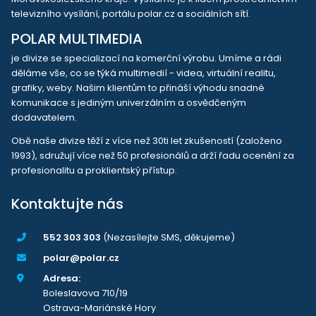
televizního vysílání, portálu polar.cz a sociálních sítí.
POLAR MULTIMEDIA
je divize se specializací na komerční výrobu. Umíme a rádi
děláme vše, co se týká multimedií - videa, virtuální realitu,
grafiky, weby. Našim klientům to přináší výhodu snadné
komunikace s jediným univerzálním a osvědčeným
dodavatelem.
Obě naše divize těží z více než 30ti let zkušeností (založeno
1993), sdružují více než 50 profesionálů a drží řadu ocenění za
profesionalitu a proklientský přístup.
Kontaktujte nás
552 303 303
(Nezasílejte SMS, děkujeme)
polar@polar.cz
Adresa:
Boleslavova 710/19
Ostrava-Mariánské Hory