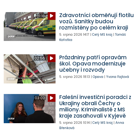
Zdravotníci obměňují flotilu
01:18
vozů. Sanitky budou
rozmístěny po celém kraji
5. srpna 2026
14:17
|
Celý MS kraj
|
Tomáš
Kořistka
Prázdniny patří opravám
02:56
škol. Opava modernizuje
učebny i rozvody
5. srpna 2026
18:13
|
Opava
|
Yvona Fajtová
Falešní investiční poradci z
03:02
Ukrajiny obrali Čechy o
miliony. Kriminalisté z MS
kraje zasahovali v Kyjevě
5. srpna 2026
10:14
|
Celý MS kraj
|
Anna
Břenková