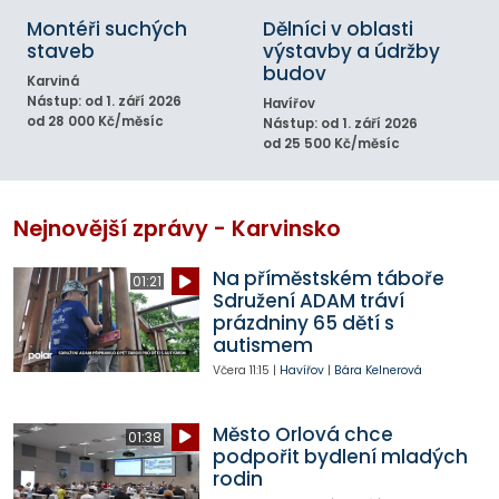
Montéři suchých
Dělníci v oblasti
staveb
výstavby a údržby
budov
Karviná
Nástup: od 1. září 2026
Havířov
od 28 000 Kč/měsíc
Nástup: od 1. září 2026
od 25 500 Kč/měsíc
Nejnovější zprávy - Karvinsko
Na příměstském táboře
01:21
Sdružení ADAM tráví
prázdniny 65 dětí s
autismem
Včera
11:15
|
Havířov
|
Bára Kelnerová
Město Orlová chce
01:38
podpořit bydlení mladých
rodin