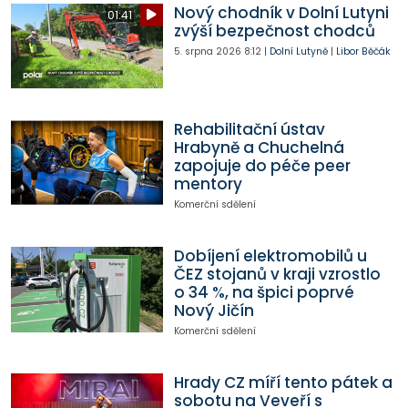
Nový chodník v Dolní Lutyni
01:41
zvýší bezpečnost chodců
5. srpna 2026
8:12
|
Dolní Lutyně
|
Libor Běčák
Rehabilitační ústav
Hrabyně a Chuchelná
zapojuje do péče peer
mentory
Komerční sdělení
Dobíjení elektromobilů u
ČEZ stojanů v kraji vzrostlo
o 34 %, na špici poprvé
Nový Jičín
Komerční sdělení
Hrady CZ míří tento pátek a
sobotu na Veveří s