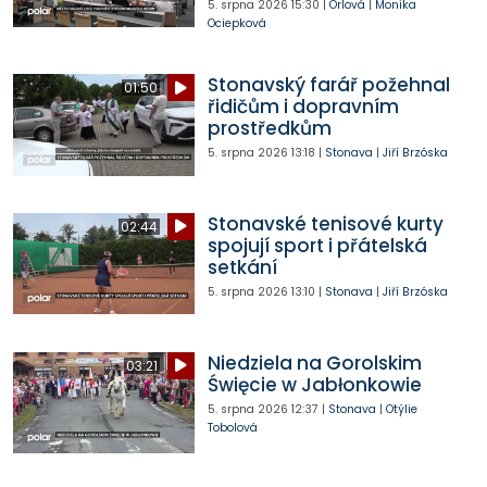
5. srpna 2026
15:30
|
Orlová
|
Monika
Ociepková
Stonavský farář požehnal
01:50
řidičům i dopravním
prostředkům
5. srpna 2026
13:18
|
Stonava
|
Jiří Brzóska
Stonavské tenisové kurty
02:44
spojují sport i přátelská
setkání
5. srpna 2026
13:10
|
Stonava
|
Jiří Brzóska
Niedziela na Gorolskim
03:21
Święcie w Jabłonkowie
5. srpna 2026
12:37
|
Stonava
|
Otýlie
Tobolová