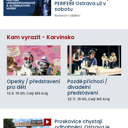
PERIFERII Ostrava už v
sobotu
Komerční sdělení
Kam vyrazit - Karvinsko
Operky / představení
Pozdě příchozí /
pro děti
divadelní
představení
13.9.
15:00
, Celý MS kraj
23.11.
19:00
, Celý MS kraj
Proskovice chystají
02:46
odbahnění. Ostrava je