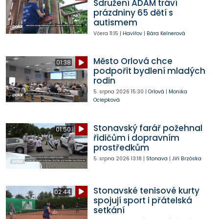
Sdružení ADAM tráví
prázdniny 65 dětí s
autismem
Včera
11:15
|
Havířov
|
Bára Kelnerová
Město Orlová chce
01:38
podpořit bydlení mladých
rodin
5. srpna 2026
15:30
|
Orlová
|
Monika
Ociepková
Stonavský farář požehnal
01:50
řidičům i dopravním
prostředkům
5. srpna 2026
13:18
|
Stonava
|
Jiří Brzóska
Stonavské tenisové kurty
02:44
spojují sport i přátelská
setkání