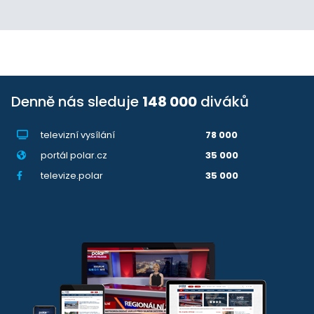
Denně nás sleduje
148 000
diváků
televizní vysílání
78 000
portál polar.cz
35 000
televize.polar
35 000