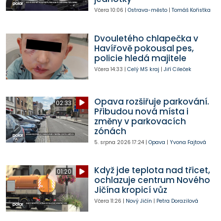
Včera
10:06
|
Ostrava-město
|
Tomáš Kořistka
Dvouletého chlapečka v
Havířově pokousal pes,
policie hledá majitele
Včera
14:33
|
Celý MS kraj
|
Jiří Cileček
Opava rozšiřuje parkování.
02:33
Přibudou nová místa i
změny v parkovacích
zónách
5. srpna 2026
17:24
|
Opava
|
Yvona Fajtová
Když jde teplota nad třicet,
01:20
ochlazuje centrum Nového
Jičína kropicí vůz
Včera
11:26
|
Nový Jičín
|
Petra Dorazilová