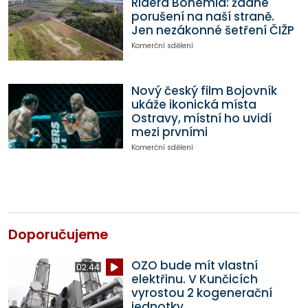
Ridera Bohemia: žádné
porušení na naší straně.
Jen nezákonné šetření ČIŽP
Komerční sdělení
Nový český film Bojovník
ukáže ikonická místa
Ostravy, místní ho uvidí
mezi prvními
Komerční sdělení
Doporučujeme
OZO bude mít vlastní
02:44
elektřinu. V Kunčicích
vyrostou 2 kogenerační
jednotky