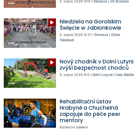
5. srpna 2026
13:10
|
Stonava
|
Jiří Brzóska
Niedziela na Gorolskim
03:21
Święcie w Jabłonkowie
5. srpna 2026
12:37
|
Stonava
|
Otýlie
Tobolová
Nový chodník v Dolní Lutyni
01:41
zvýší bezpečnost chodců
5. srpna 2026
8:12
|
Dolní Lutyně
|
Libor Běčák
Rehabilitační ústav
Hrabyně a Chuchelná
zapojuje do péče peer
mentory
Komerční sdělení