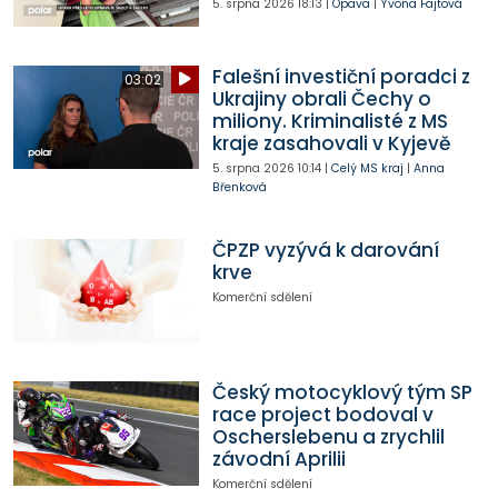
5. srpna 2026
18:13
|
Opava
|
Yvona Fajtová
Falešní investiční poradci z
03:02
Ukrajiny obrali Čechy o
miliony. Kriminalisté z MS
kraje zasahovali v Kyjevě
5. srpna 2026
10:14
|
Celý MS kraj
|
Anna
Břenková
ČPZP vyzývá k darování
krve
Komerční sdělení
Český motocyklový tým SP
race project bodoval v
Oscherslebenu a zrychlil
závodní Aprilii
Komerční sdělení