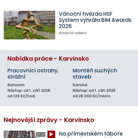
Vánoční hvězda HSF
System vyhrála BIM Awards
2026
Komerční sdělení
Nabídka práce - Karvinsko
Pracovníci ostrahy,
Montéři suchých
strážní
staveb
Bohumín
Karviná
Nástup: od 1. září 2026
Nástup: od 1. září 2026
od 135 Kč/hod.
od 28 000 Kč/měsíc
Nejnovější zprávy - Karvinsko
Na příměstském táboře
01:21