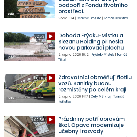
podpoří z Fondu životního
prostředí.
Včera
9:14
|
Ostrava-město
|
Tomáš Kořistka
Dohoda Frýdku-Místku a
02:53
Slezanu Holding přinesla
novou parkovací plochu
5. srpna 2026
16:12
|
Frýdek-Místek
|
Tomáš
Tikal
Zdravotníci obměňují flotilu
01:18
vozů. Sanitky budou
rozmístěny po celém kraji
5. srpna 2026
14:17
|
Celý MS kraj
|
Tomáš
Kořistka
Prázdniny patří opravám
02:56
škol. Opava modernizuje
učebny i rozvody