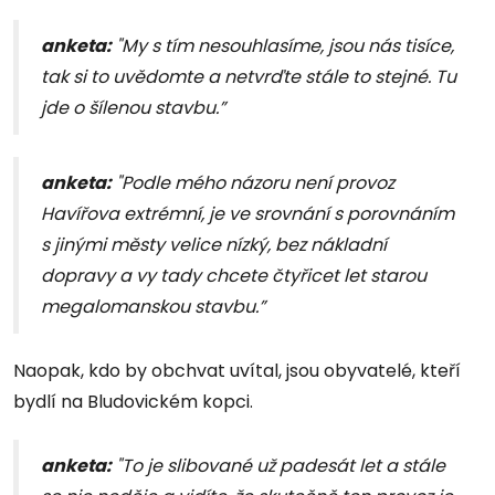
anketa:
"My s tím nesouhlasíme, jsou nás tisíce,
tak si to uvědomte a netvrďte stále to stejné. Tu
jde o šílenou stavbu.”
anketa:
"Podle mého názoru není provoz
Havířova extrémní, je ve srovnání s porovnáním
s jinými městy velice nízký, bez nákladní
dopravy a vy tady chcete čtyřicet let starou
megalomanskou stavbu.”
Naopak, kdo by obchvat uvítal, jsou obyvatelé, kteří
bydlí na Bludovickém kopci.
anketa:
"To je slibované už padesát let a stále