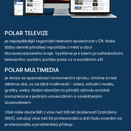
POLAR TELEVIZE
je nejúspěšnější regionální televizní společnost v ČR. Naše
štáby denně přinášejí reportáže z měst a obcí
Moravskoslezského kraje. Vysíláme je k lidem prostřednictvím
televizního vysílání, portálu polar.cz a sociálních sítí.
POLAR MULTIMEDIA
je divize se specializací na komerční výrobu. Umíme a rádi
děláme vše, co se týká multimedií - videa, virtuální realitu,
grafiky, weby. Našim klientům to přináší výhodu snadné
komunikace s jediným univerzálním a osvědčeným
dodavatelem.
Obě naše divize těží z více než 30ti let zkušeností (založeno
1993), sdružují více než 50 profesionálů a drží řadu ocenění za
profesionalitu a proklientský přístup.