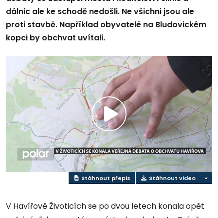
dálnic ale ke schodě nedošli. Ne všichni jsou ale
proti stavbě. Například obyvatelé na Bludovickém
kopci by obchvat uvítali.
Přehrát
video
Stáhnout přepis
Stáhnout video
V Havířově Životicích se po dvou letech konala opět