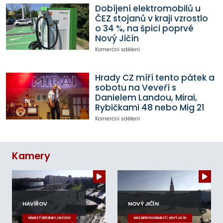
Dobíjení elektromobilů u
ČEZ stojanů v kraji vzrostlo
o 34 %, na špici poprvé
Nový Jičín
Komerční sdělení
Hrady CZ míří tento pátek a
sobotu na Veveří s
Danielem Landou, Mirai,
Rybičkami 48 nebo Mig 21
Komerční sdělení
Kamery
HAVÍŘOV
NOVÝ JIČÍN
NÁMĚSTÍ REPUBLIKY, HAVÍŘOV
MASARYKOVO NÁMĚSTÍ, NOVÝ JIČÍN