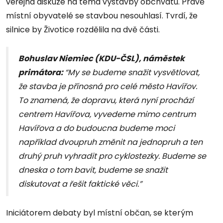
veřejná diskuze na téma výstavby obchvatu. Právě
místní obyvatelé se stavbou nesouhlasí. Tvrdí, že
silnice by Životice rozdělila na dvě části.
Bohuslav Niemiec (KDU-ČSL), náměstek
primátora:
“My se budeme snažit vysvětlovat,
že stavba je přínosná pro celé město Havířov.
To znamená, že dopravu, která nyní prochází
centrem Havířova, vyvedeme mimo centrum
Havířova a do budoucna budeme moci
například dvoupruh změnit na jednopruh a ten
druhý pruh vyhradit pro cyklostezky. Budeme se
dneska o tom bavit, budeme se snažit
diskutovat a řešit faktické věci.”
Iniciátorem debaty byl místní občan, se kterým