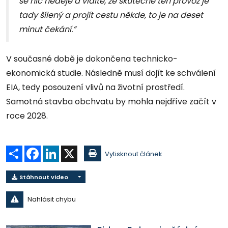
se nic neděje a vidíte, že skutečně ten provoz je
tady šílený a projít cestu někde, to je na deset
minut čekání.”
V současné době je dokončena technicko-
ekonomická studie. Následně musí dojít ke schválení
EIA, tedy posouzení vlivů na životní prostředí.
Samotná stavba obchvatu by mohla nejdříve začít v
roce 2028.
Sdílet
Facebook
LinkedIn
X
Vytisknout článek
Stáhnout video
Nahlásit chybu