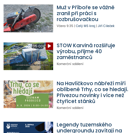
Muž v Příboře se vážně
zranil při práci s
rozbrušovačkou
Včera
9:35
|
Celý MS kraj
|
Jiří Cileček
STOW Karviná rozšiřuje
05:00
výrobu, přijme 40
zaměstnanců
Komerční sdělení
Na Havlíčkovo nábřeží míří
oblíbené Trhy, co se hledají.
Přivezou novinky i více než
čtyřicet stánků
Komerční sdělení
Legendy tuzemského
undergroundu zavítají na