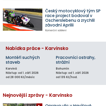
Český motocyklový tým SP
race project bodoval v
Oscherslebenu a zrychlil
závodní Aprilii
Komerční sdělení
Nabídka práce - Karvinsko
Montéři suchých
Pracovníci ostrahy,
staveb
strážní
Karviná
Bohumín
Nástup: od 1. září 2026
Nástup: od 1. září 2026
od 28 000 Kč/měsíc
od 135 Kč/hod.
Nejnovější zprávy - Karvinsko
Oprava ulic v Havířově