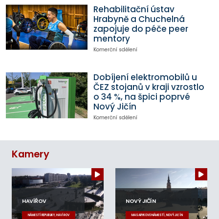
Rehabilitační ústav
Hrabyně a Chuchelná
zapojuje do péče peer
mentory
Komerční sdělení
Dobíjení elektromobilů u
ČEZ stojanů v kraji vzrostlo
o 34 %, na špici poprvé
Nový Jičín
Komerční sdělení
Kamery
HAVÍŘOV
NOVÝ JIČÍN
NÁMĚSTÍ REPUBLIKY, HAVÍŘOV
MASARYKOVO NÁMĚSTÍ, NOVÝ JIČÍN