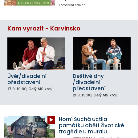
Komerční sdělení
Kam vyrazit - Karvinsko
Úvěr/divadelní
Deštivé dny
představení
/divadelní
představení
17.9.
19:00
, Celý MS kraj
21.9.
19:00
, Celý MS kraj
Horní Suchá uctila
01:37
památku obětí Životické
tragédie u muralu