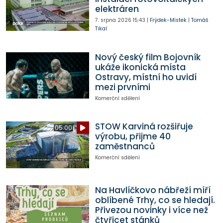
elektráren
7. srpna 2026
15:43
|
Frýdek-Místek
|
Tomáš
Tikal
Nový český film Bojovník
ukáže ikonická místa
Ostravy, místní ho uvidí
mezi prvními
Komerční sdělení
STOW Karviná rozšiřuje
05:00
výrobu, přijme 40
zaměstnanců
Komerční sdělení
Na Havlíčkovo nábřeží míří
oblíbené Trhy, co se hledají.
Přivezou novinky i více než
čtyřicet stánků