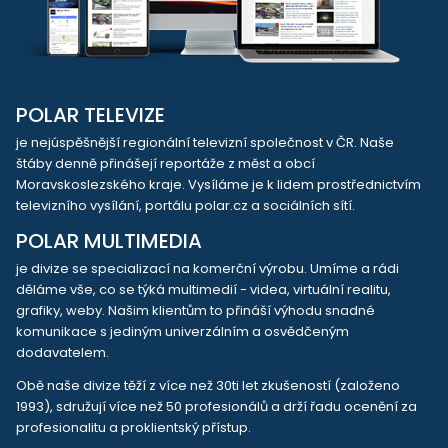
POLAR TELEVIZE
je nejúspěšnější regionální televizní společnost v ČR. Naše
štáby denně přinášejí reportáže z měst a obcí
Moravskoslezského kraje. Vysíláme je k lidem prostřednictvím
televizního vysílání, portálu polar.cz a sociálních sítí.
POLAR MULTIMEDIA
je divize se specializací na komerční výrobu. Umíme a rádi
děláme vše, co se týká multimedií - videa, virtuální realitu,
grafiky, weby. Našim klientům to přináší výhodu snadné
komunikace s jediným univerzálním a osvědčeným
dodavatelem.
Obě naše divize těží z více než 30ti let zkušeností (založeno
1993), sdružují více než 50 profesionálů a drží řadu ocenění za
profesionalitu a proklientský přístup.