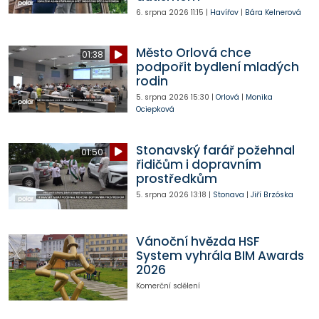
6. srpna 2026
11:15
|
Havířov
|
Bára Kelnerová
Město Orlová chce
01:38
podpořit bydlení mladých
rodin
5. srpna 2026
15:30
|
Orlová
|
Monika
Ociepková
Stonavský farář požehnal
01:50
řidičům i dopravním
prostředkům
5. srpna 2026
13:18
|
Stonava
|
Jiří Brzóska
Vánoční hvězda HSF
System vyhrála BIM Awards
2026
Komerční sdělení