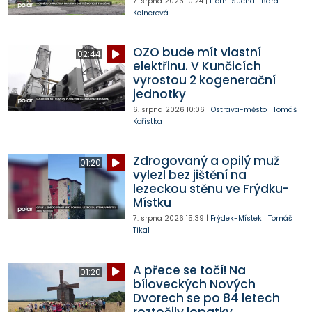
7. srpna 2026
10:24
|
Horní Suchá
|
Bára
Kelnerová
OZO bude mít vlastní
02:44
elektřinu. V Kunčicích
vyrostou 2 kogenerační
jednotky
6. srpna 2026
10:06
|
Ostrava-město
|
Tomáš
Kořistka
Zdrogovaný a opilý muž
01:20
vylezl bez jištění na
lezeckou stěnu ve Frýdku-
Místku
7. srpna 2026
15:39
|
Frýdek-Místek
|
Tomáš
Tikal
A přece se točí! Na
01:20
bíloveckých Nových
Dvorech se po 84 letech
roztočily lopatky