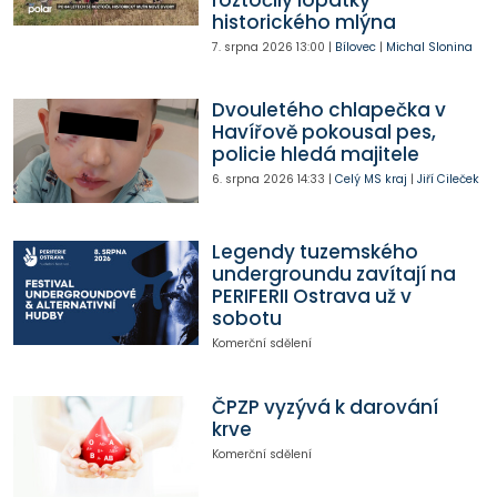
historického mlýna
7. srpna 2026
13:00
|
Bílovec
|
Michal Slonina
Dvouletého chlapečka v
Havířově pokousal pes,
policie hledá majitele
6. srpna 2026
14:33
|
Celý MS kraj
|
Jiří Cileček
Legendy tuzemského
undergroundu zavítají na
PERIFERII Ostrava už v
sobotu
Komerční sdělení
ČPZP vyzývá k darování
krve
Komerční sdělení