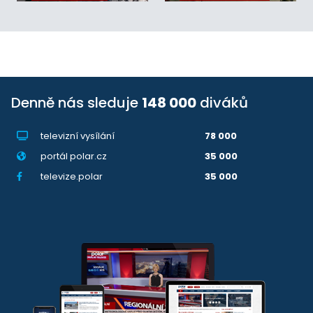
Denně nás sleduje
148 000
diváků
televizní vysílání
78 000
portál polar.cz
35 000
televize.polar
35 000