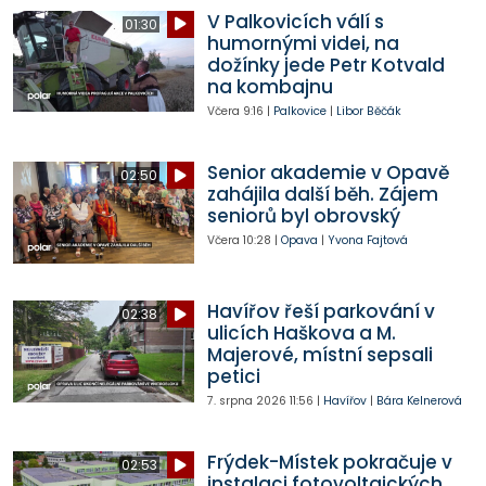
V Palkovicích válí s
01:30
humornými videi, na
dožínky jede Petr Kotvald
na kombajnu
Včera
9:16
|
Palkovice
|
Libor Běčák
Senior akademie v Opavě
02:50
zahájila další běh. Zájem
seniorů byl obrovský
Včera
10:28
|
Opava
|
Yvona Fajtová
Havířov řeší parkování v
02:38
ulicích Haškova a M.
Majerové, místní sepsali
petici
7. srpna 2026
11:56
|
Havířov
|
Bára Kelnerová
Frýdek-Místek pokračuje v
02:53
instalaci fotovoltaických