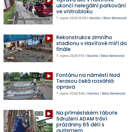
01:22
ukončí nelegální parkování
ve vnitrobloku
7. srpna 2026
15:08
|
Havířov
|
Bára Kelnerová
Rekonstrukce zimního
03:00
stadionu v Havířově míří do
finále
7. srpna 2026
11:51
|
Havířov
|
Bára Kelnerová
Fontánu na náměstí Nad
02:43
Terasou čeká rozsáhlá
oprava
7. srpna 2026
11:42
|
Havířov
|
Bára Kelnerová
Na příměstském táboře
01:21
Sdružení ADAM tráví
prázdniny 65 dětí s
autismem