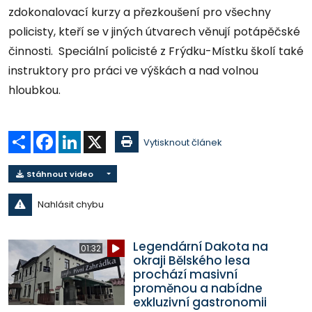
zdokonalovací kurzy a přezkoušení pro všechny
policisty, kteří se v jiných útvarech věnují potápěčské
činnosti. Speciální policisté z Frýdku-Místku školí také
instruktory pro práci ve výškách a nad volnou
hloubkou.
Sdílet
Facebook
LinkedIn
X
Vytisknout článek
Stáhnout video
Nahlásit chybu
Legendární Dakota na
01:32
okraji Bělského lesa
prochází masivní
proměnou a nabídne
exkluzivní gastronomii