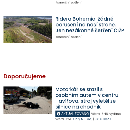
Komerční sdělení
Ridera Bohemia: žádné
porušení na naší straně.
Jen nezákonné šetření ČIŽP
Komerční sdělení
Doporučujeme
Motorkář se srazil s
osobním autem v centru
Havířova, stroj vyletěl ze
silnice na chodník
AKTUALIZOVÁNO
Včera
18:48
,
vydáno
včera
17:51
|
Celý MS kraj
|
Jiří Cileček