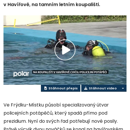
v Havířově, na tamním letním koupališti.
Přehrát
video
Stáhnout přepis
Stáhnout video
Ve Frýdku-Místku působí specializovaný útvar
policejních potápěčů, který spadá přímo pod
prezidium. Nyní do svých řad potřebují nové posily.
Právě výcvik dvou nováčků se konal na havířovském