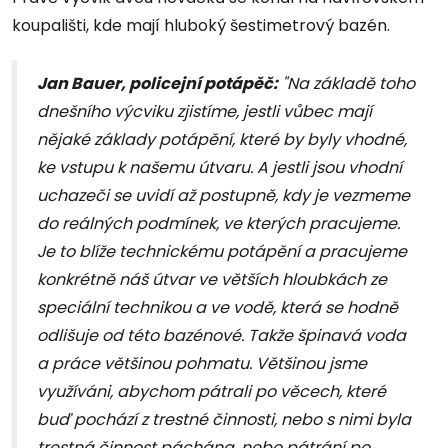
koupališti, kde mají hluboký šestimetrový bazén.
Jan Bauer, policejní potápěč:
"Na základě toho
dnešního výcviku zjistíme, jestli vůbec mají
nějaké základy potápění, které by byly vhodné,
ke vstupu k našemu útvaru. A jestli jsou vhodní
uchazeči se uvidí až postupně, kdy je vezmeme
do reálných podmínek, ve kterých pracujeme.
Je to blíže technickému potápění a pracujeme
konkrétně náš útvar ve větších hloubkách ze
speciální technikou a ve vodě, která se hodně
odlišuje od této bazénové. Takže špinavá voda
a práce většinou pohmatu. Většinou jsme
využíváni, abychom pátrali po věcech, které
buď pochází z trestné činnosti, nebo s nimi byla
trestná činnost páchána, nebo pátrání po