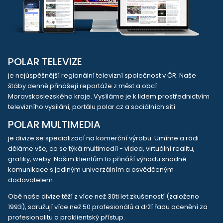
POLAR TELEVIZE
je nejúspěšnější regionální televizní společnost v ČR. Naše
štáby denně přinášejí reportáže z měst a obcí
Moravskoslezského kraje. Vysíláme je k lidem prostřednictvím
televizního vysílání, portálu polar.cz a sociálních sítí.
POLAR MULTIMEDIA
je divize se specializací na komerční výrobu. Umíme a rádi
děláme vše, co se týká multimedií - videa, virtuální realitu,
grafiky, weby. Našim klientům to přináší výhodu snadné
komunikace s jediným univerzálním a osvědčeným
dodavatelem.
Obě naše divize těží z více než 30ti let zkušeností (založeno
1993), sdružují více než 50 profesionálů a drží řadu ocenění za
profesionalitu a proklientský přístup.