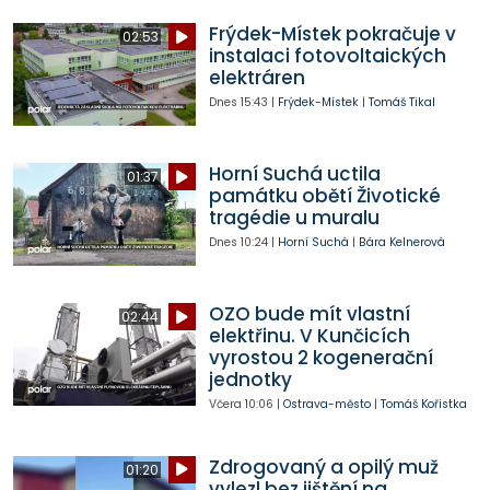
Frýdek-Místek pokračuje v
02:53
instalaci fotovoltaických
elektráren
Dnes
15:43
|
Frýdek-Místek
|
Tomáš Tikal
Horní Suchá uctila
01:37
památku obětí Životické
tragédie u muralu
Dnes
10:24
|
Horní Suchá
|
Bára Kelnerová
OZO bude mít vlastní
02:44
elektřinu. V Kunčicích
vyrostou 2 kogenerační
jednotky
Včera
10:06
|
Ostrava-město
|
Tomáš Kořistka
Zdrogovaný a opilý muž
01:20
vylezl bez jištění na