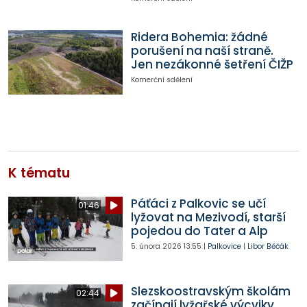
Ridera Bohemia: žádné
porušení na naší straně.
Jen nezákonné šetření ČIŽP
Komerční sdělení
K tématu
Páťáci z Palkovic se učí
01:46
lyžovat na Mezivodí, starší
pojedou do Tater a Alp
5. února 2026
13:55
|
Palkovice
|
Libor Běčák
Slezskoostravským školám
02:44
začínají lyžařské výcviky,