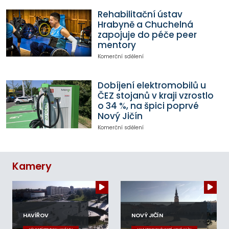
Rehabilitační ústav
Hrabyně a Chuchelná
zapojuje do péče peer
mentory
Komerční sdělení
Dobíjení elektromobilů u
ČEZ stojanů v kraji vzrostlo
o 34 %, na špici poprvé
Nový Jičín
Komerční sdělení
Kamery
HAVÍŘOV
NOVÝ JIČÍN