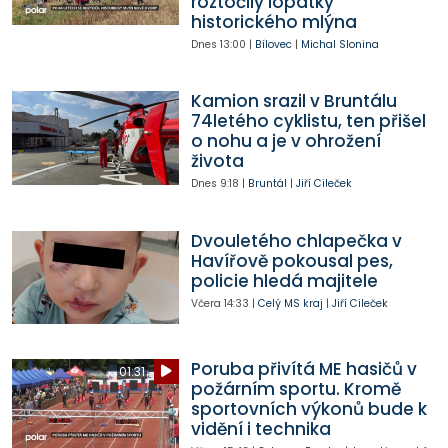
roztočily lopatky
historického mlýna
Dnes
13:00
|
Bílovec
|
Michal Slonina
Kamion srazil v Bruntálu
74letého cyklistu, ten přišel
o nohu a je v ohrožení
života
Dnes
9:18
|
Bruntál
|
Jiří Cileček
Dvouletého chlapečka v
Havířově pokousal pes,
policie hledá majitele
Včera
14:33
|
Celý MS kraj
|
Jiří Cileček
Poruba přivítá ME hasičů v
01:31
požárním sportu. Kromě
sportovních výkonů bude k
vidění i technika