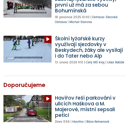
první už má za sebou
Bohumínská
18. prosince 2025
10:00
|
Ostrava-Slezská
Ostrava
|
Michal Slonina
Školní lyžařské kurzy
02:28
využívají sjezdovky v
Beskydech, žáky ale vysílají
i do Tater nebo Alp
13. února 2026
11:10
|
Celý MS kraj
|
Libor Běčák
Doporučujeme
Havířov řeší parkování v
02:38
ulicích Haškova a M.
Majerové, místní sepsali
petici
Dnes
11:56
|
Havířov
|
Bára Kelnerová