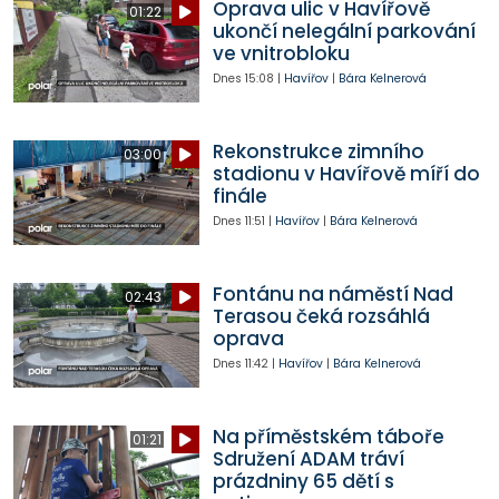
Oprava ulic v Havířově
01:22
ukončí nelegální parkování
ve vnitrobloku
Dnes
15:08
|
Havířov
|
Bára Kelnerová
Rekonstrukce zimního
03:00
stadionu v Havířově míří do
finále
Dnes
11:51
|
Havířov
|
Bára Kelnerová
Fontánu na náměstí Nad
02:43
Terasou čeká rozsáhlá
oprava
Dnes
11:42
|
Havířov
|
Bára Kelnerová
Na příměstském táboře
01:21
Sdružení ADAM tráví
prázdniny 65 dětí s