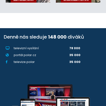
NÁMĚSTÍ REPUBLIKY, HAVÍŘOV
MASARYKOVO NÁMĚSTÍ, NOVÝ JIČÍN
Denně nás sleduje
148 000
diváků
televizní vysílání
78 000
portál polar.cz
35 000
televize.polar
35 000