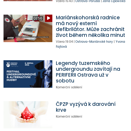
Včera
15:43
|
Ostrava-Poruba
|
Jana Lipowská
Mariánskohorská radnice
01:56
má nový externí
defibrilátor. Může zachránit
život během několika minut
Včera
19:04
|
Ostrava-Mariánské hory
|
Yvona
Fajtová
Legendy tuzemského
undergroundu zavítají na
PERIFERII Ostrava už v
sobotu
Komerční sdělení
ČPZP vyzývá k darování
krve
Komerční sdělení