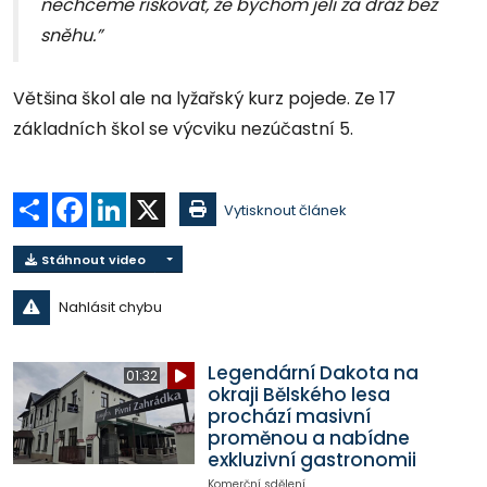
nechceme riskovat, že bychom jeli za dráž bez
sněhu.”
Většina škol ale na lyžařský kurz pojede. Ze 17
základních škol se výcviku nezúčastní 5.
Sdílet
Facebook
LinkedIn
X
Vytisknout článek
Stáhnout video
Nahlásit chybu
Legendární Dakota na
01:32
okraji Bělského lesa
prochází masivní
proměnou a nabídne
exkluzivní gastronomii
Komerční sdělení