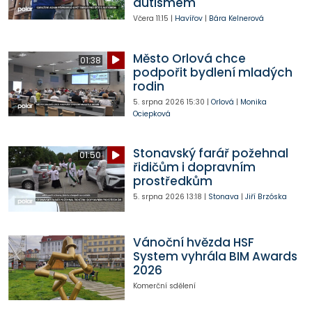
autismem
Včera
11:15
|
Havířov
|
Bára Kelnerová
Město Orlová chce
01:38
podpořit bydlení mladých
rodin
5. srpna 2026
15:30
|
Orlová
|
Monika
Ociepková
Stonavský farář požehnal
01:50
řidičům i dopravním
prostředkům
5. srpna 2026
13:18
|
Stonava
|
Jiří Brzóska
Vánoční hvězda HSF
System vyhrála BIM Awards
2026
Komerční sdělení