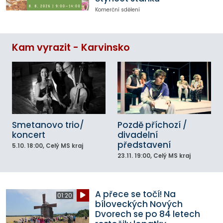
Komerční sdělení
Kam vyrazit - Karvinsko
Smetanovo trio/
Pozdě příchozí /
koncert
divadelní
představení
5.10.
18:00
, Celý MS kraj
23.11.
19:00
, Celý MS kraj
A přece se točí! Na
01:20
bíloveckých Nových
Dvorech se po 84 letech