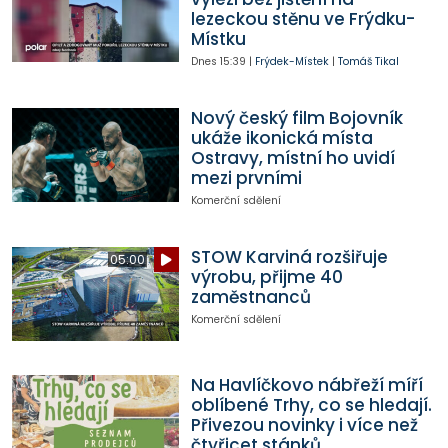
lezeckou stěnu ve Frýdku-
Místku
Dnes
15:39
|
Frýdek-Místek
|
Tomáš Tikal
Nový český film Bojovník
ukáže ikonická místa
Ostravy, místní ho uvidí
mezi prvními
Komerční sdělení
STOW Karviná rozšiřuje
05:00
výrobu, přijme 40
zaměstnanců
Komerční sdělení
Na Havlíčkovo nábřeží míří
oblíbené Trhy, co se hledají.
Přivezou novinky i více než
čtyřicet stánků