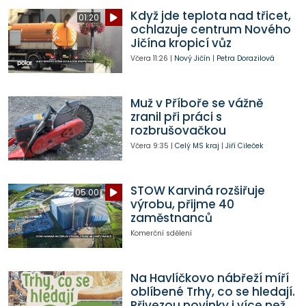
Když jde teplota nad třicet,
01:20
ochlazuje centrum Nového
Jičína kropicí vůz
Včera
11:26
|
Nový Jičín
|
Petra Dorazilová
Muž v Příboře se vážně
zranil při práci s
rozbrušovačkou
Včera
9:35
|
Celý MS kraj
|
Jiří Cileček
STOW Karviná rozšiřuje
05:00
výrobu, přijme 40
zaměstnanců
Komerční sdělení
Na Havlíčkovo nábřeží míří
oblíbené Trhy, co se hledají.
Přivezou novinky i více než