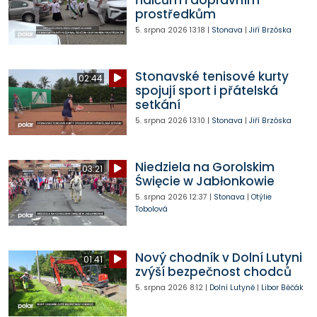
prostředkům
5. srpna 2026
13:18
|
Stonava
|
Jiří Brzóska
Stonavské tenisové kurty
02:44
spojují sport i přátelská
setkání
5. srpna 2026
13:10
|
Stonava
|
Jiří Brzóska
Niedziela na Gorolskim
03:21
Święcie w Jabłonkowie
5. srpna 2026
12:37
|
Stonava
|
Otýlie
Tobolová
Nový chodník v Dolní Lutyni
01:41
zvýší bezpečnost chodců
5. srpna 2026
8:12
|
Dolní Lutyně
|
Libor Běčák