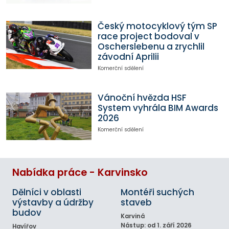
Český motocyklový tým SP
race project bodoval v
Oscherslebenu a zrychlil
závodní Aprilii
Komerční sdělení
Vánoční hvězda HSF
System vyhrála BIM Awards
2026
Komerční sdělení
Nabídka práce - Karvinsko
Dělníci v oblasti
Montéři suchých
výstavby a údržby
staveb
budov
Karviná
Nástup: od 1. září 2026
Havířov