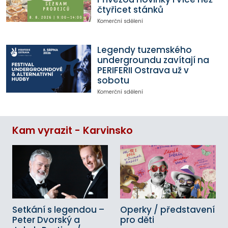
čtyřicet stánků
Komerční sdělení
Legendy tuzemského
undergroundu zavítají na
PERIFERII Ostrava už v
sobotu
Komerční sdělení
Kam vyrazit - Karvinsko
Setkání s legendou –
Operky / představení
Peter Dvorský a
pro děti