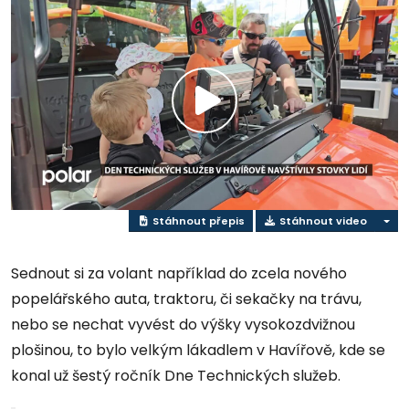
Přehrát
video
Stáhnout přepis
Stáhnout video
Sednout si za volant například do zcela nového
popelářského auta, traktoru, či sekačky na trávu,
nebo se nechat vyvést do výšky vysokozdvižnou
plošinou, to bylo velkým lákadlem v Havířově, kde se
konal už šestý ročník Dne Technických služeb.