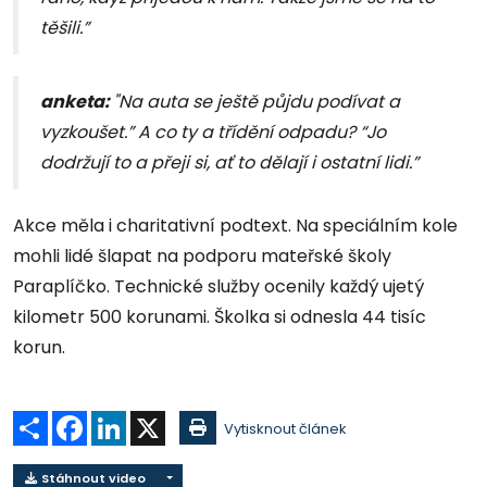
těšili.”
anketa:
"Na auta se ještě půjdu podívat a
vyzkoušet.” A co ty a třídění odpadu? “Jo
dodržují to a přeji si, ať to dělají i ostatní lidi.”
Akce měla i charitativní podtext. Na speciálním kole
mohli lidé šlapat na podporu mateřské školy
Paraplíčko. Technické služby ocenily každý ujetý
kilometr 500 korunami. Školka si odnesla 44 tisíc
korun.
Sdílet
Facebook
LinkedIn
X
Vytisknout článek
Stáhnout video