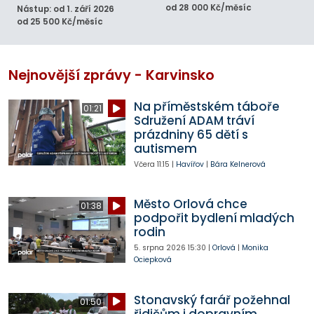
od 28 000 Kč/měsíc
Nástup: od 1. září 2026
od 25 500 Kč/měsíc
Nejnovější zprávy - Karvinsko
Na příměstském táboře
01:21
Sdružení ADAM tráví
prázdniny 65 dětí s
autismem
Včera
11:15
|
Havířov
|
Bára Kelnerová
Město Orlová chce
01:38
podpořit bydlení mladých
rodin
5. srpna 2026
15:30
|
Orlová
|
Monika
Ociepková
Stonavský farář požehnal
01:50
řidičům i dopravním