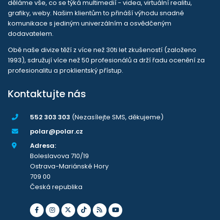
děláme vše, co se týká multimedií - videa, virtuální realitu,
grafiky, weby. Našim klientům to přináší výhodu snadné
komunikace s jediným univerzálním a osvědčeným
dodavatelem.
Obě naše divize těží z více než 30ti let zkušeností (založeno
1993), sdružují více než 50 profesionálů a drží řadu ocenění za
profesionalitu a proklientský přístup.
Kontaktujte nás
552 303 303
(Nezasílejte SMS, děkujeme)
polar@polar.cz
Adresa:
Boleslavova 710/19
Ostrava-Mariánské Hory
709 00
Česká republika