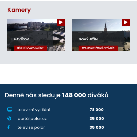
Kamery
HAVÍŘOV
NOVÝ JIČÍN
NÁMĚSTÍ REPUBLIKY, HAVÍŘOV
MASARYKOVO NÁMĚSTÍ, NOVÝ JIČÍN
Denně nás sleduje
148 000
diváků
televizní vysílání
78 000
portál polar.cz
35 000
televize.polar
35 000