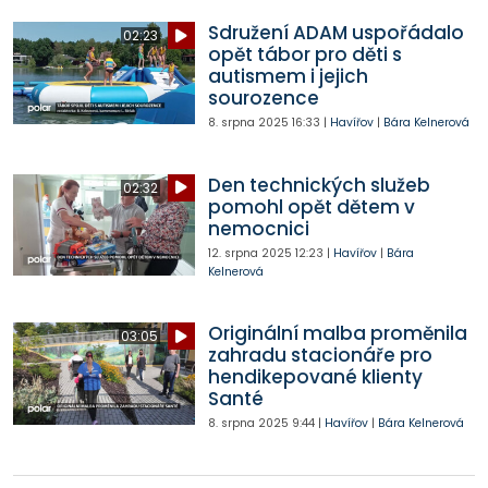
Sdružení ADAM uspořádalo
02:23
opět tábor pro děti s
autismem i jejich
sourozence
8. srpna 2025
16:33
|
Havířov
|
Bára Kelnerová
Den technických služeb
02:32
pomohl opět dětem v
nemocnici
12. srpna 2025
12:23
|
Havířov
|
Bára
Kelnerová
Originální malba proměnila
03:05
zahradu stacionáře pro
hendikepované klienty
Santé
8. srpna 2025
9:44
|
Havířov
|
Bára Kelnerová