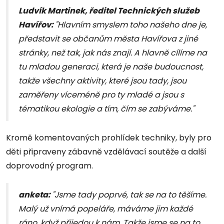
Ludvík Martinek, ředitel Technických služeb
Havířov:
"Hlavním smyslem toho našeho dne je,
představit se občanům města Havířova z jiné
stránky, než tak, jak nás znají. A hlavně cílíme na
tu mladou generaci, která je naše budoucnost,
takže všechny aktivity, které jsou tady, jsou
zaměřeny víceméně pro ty mladé a jsou s
tématikou ekologie a tím, čím se zabýváme."
Kromě komentovaných prohlídek techniky, byly pro
děti připraveny zábavně vzdělávací soutěže a další
doprovodný program.
anketa:
"Jsme tady poprvé, tak se na to těšíme.
Malý už vnímá popeláře, máváme jim každé
ráno, když přijedou k nám. Takže jsme se na to