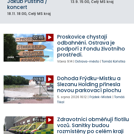
Jakub Pustina /
13.9.
15:00
, Celý MS kraj
koncert
18.11.
18:00
, Celý MS kraj
Proskovice chystají
02:46
odbahnění. Ostrava je
podpoří z Fondu životního
prostředí.
Včera
9:14
|
Ostrava-město
|
Tomáš Kořistka
Dohoda Frýdku-Místku a
02:53
Slezanu Holding přinesla
novou parkovací plochu
5. srpna 2026
16:12
|
Frýdek-Místek
|
Tomáš
Tikal
Zdravotníci obměňují flotilu
01:18
vozů. Sanitky budou
rozmístěny po celém kraji