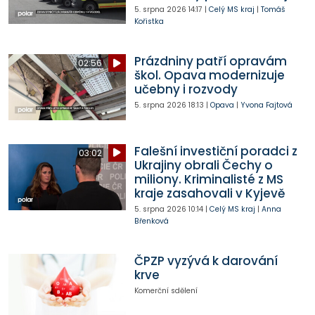
5. srpna 2026
14:17
|
Celý MS kraj
|
Tomáš
Kořistka
Prázdniny patří opravám
02:56
škol. Opava modernizuje
učebny i rozvody
5. srpna 2026
18:13
|
Opava
|
Yvona Fajtová
Falešní investiční poradci z
03:02
Ukrajiny obrali Čechy o
miliony. Kriminalisté z MS
kraje zasahovali v Kyjevě
5. srpna 2026
10:14
|
Celý MS kraj
|
Anna
Břenková
ČPZP vyzývá k darování
krve
Komerční sdělení