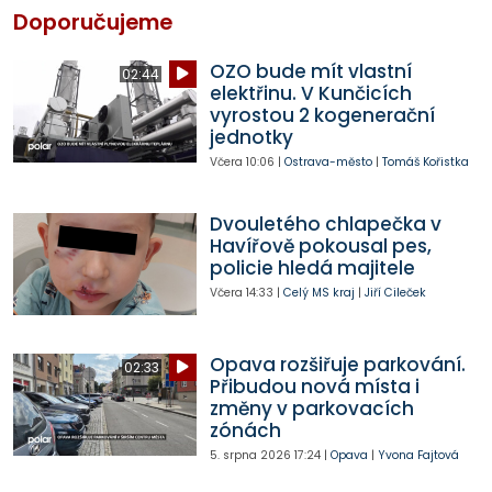
Doporučujeme
OZO bude mít vlastní
02:44
elektřinu. V Kunčicích
vyrostou 2 kogenerační
jednotky
Včera
10:06
|
Ostrava-město
|
Tomáš Kořistka
Dvouletého chlapečka v
Havířově pokousal pes,
policie hledá majitele
Včera
14:33
|
Celý MS kraj
|
Jiří Cileček
Opava rozšiřuje parkování.
02:33
Přibudou nová místa i
změny v parkovacích
zónách
5. srpna 2026
17:24
|
Opava
|
Yvona Fajtová