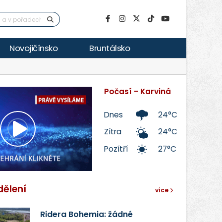
Novojičínsko
Bruntálsko
Počasí - Karviná
Dnes
24°C
Zítra
24°C
Přehrát
Pozítří
27°C
video
dělení
více
Ridera Bohemia: žádné