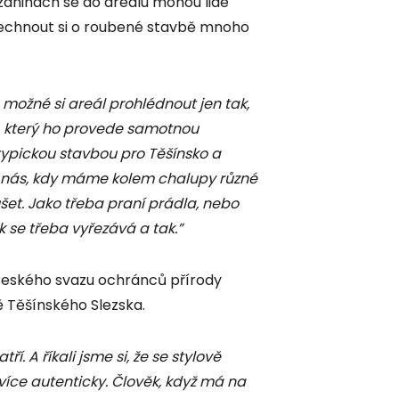
zdninách se do areálu mohou lidé
slechnout si o roubené stavbě mnoho
 možné si areál prohlédnout jen tak,
, který ho provede samotnou
ypickou stavbou pro Těšínsko a
 nás, kdy máme kolem chalupy různé
šet. Jako třeba praní prádla, nebo
k se třeba vyřezává a tak.”
Českého svazu ochránců přírody
dě Těšínského Slezska.
ří. A říkali jsme si, že se stylově
íce autenticky. Člověk, když má na