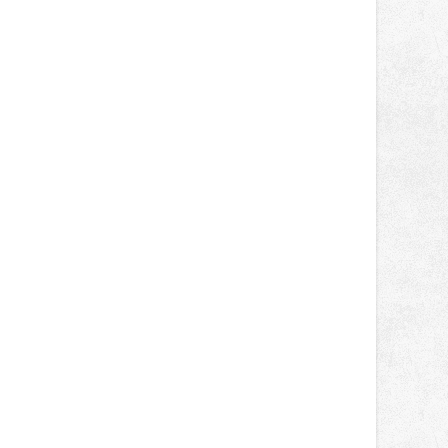
světa vrcholových zápasů, tentokrát
v MMA.