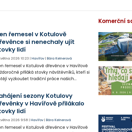
Komerční s
en řemesel v Kotulově
0
řevěnce si nenechaly ujít
tovky lidí
 května 2026
10:23
|
Havířov
|
Bára Kelnerová
n řemesel v Kotulově dřevěnce v Havířově
ždoročně přiláká stovky návštěvníků, kteří si
tějí vyzkoušet tradiční práce našich
edků. Letos organizátoři vsadili výhradně na
bová řemesla a program obohatili i o
ahájení sezony Kotulovy
kolik novinek.
řevěnky v Havířově přilákalo
tovky lidí
 května 2026
9:58
|
Havířov
|
Bára Kelnerová
n řemesel v Kotulově dřevěnce v Havířově