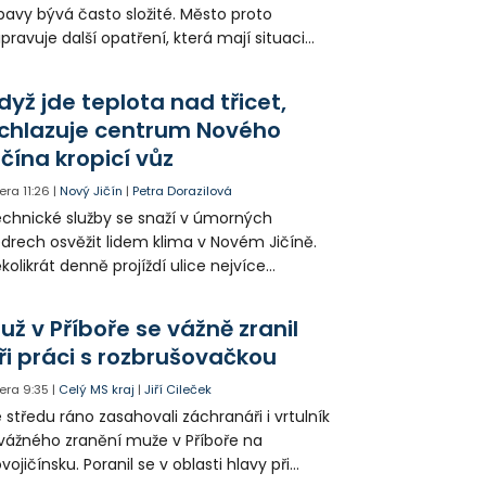
avy bývá často složité. Město proto
ipravuje další opatření, která mají situaci
epšit. Vznikají nová parkovací stání, mění se
ganizace dopravy a některé novinky čekají
dyž jde teplota nad třicet,
ké řidiče v parkovacích zónách.
chlazuje centrum Nového
ičína kropicí vůz
era
11:26
|
Nový Jičín
|
Petra Dorazilová
chnické služby se snaží v úmorných
drech osvěžit lidem klima v Novém Jičíně.
kolikrát denně projíždí ulice nejvíce
hřátého centra kropící vůz. Zvýšila se také
tenzita zálivky květinových záhonů.
už v Příboře se vážně zranil
ři práci s rozbrušovačkou
era
9:35
|
Celý MS kraj
|
Jiří Cileček
 středu ráno zasahovali záchranáři i vrtulník
vážného zranění muže v Příboře na
vojičínsku. Poranil se v oblasti hlavy při