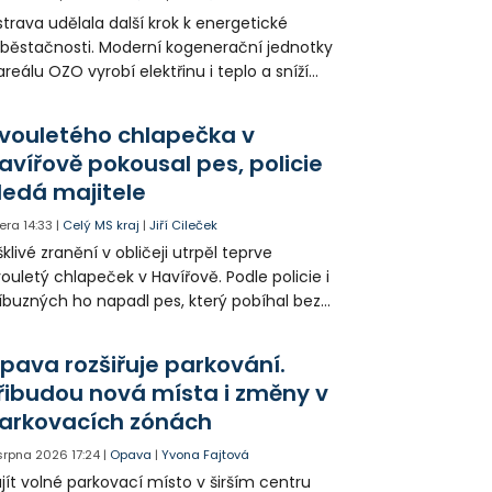
trava udělala další krok k energetické
běstačnosti. Moderní kogenerační jednotky
areálu OZO vyrobí elektřinu i teplo a sníží
klady i emise. Malou elektrárnu postaví
olia přímo v Kunčicích.
vouletého chlapečka v
avířově pokousal pes, policie
ledá majitele
era
14:33
|
Celý MS kraj
|
Jiří Cileček
klivé zranění v obličeji utrpěl teprve
ouletý chlapeček v Havířově. Podle policie i
íbuzných ho napadl pes, který pobíhal bez
dítka a náhubku. Majitel psa údajně z místa
ešel. Případem už se zabývá policie, která
pava rozšiřuje parkování.
jitele psa hledá.
řibudou nová místa i změny v
arkovacích zónách
 srpna 2026
17:24
|
Opava
|
Yvona Fajtová
jít volné parkovací místo v širším centru