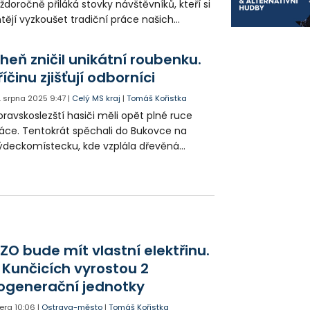
ždoročně přiláká stovky návštěvníků, kteří si
tějí vyzkoušet tradiční práce našich
edků. Letos organizátoři vsadili výhradně na
bová řemesla a program obohatili i o
heň zničil unikátní roubenku.
kolik novinek.
říčinu zjišťují odborníci
. srpna 2025
9:47
|
Celý MS kraj
|
Tomáš Kořistka
ravskoslezští hasiči měli opět plné ruce
áce. Tentokrát spěchali do Bukovce na
ýdeckomístecku, kde vzplála dřevěná
ubenka. Silný vítr přenesl oheň i na okolní
avby.
ZO bude mít vlastní elektřinu.
 Kunčicích vyrostou 2
ogenerační jednotky
era
10:06
|
Ostrava-město
|
Tomáš Kořistka