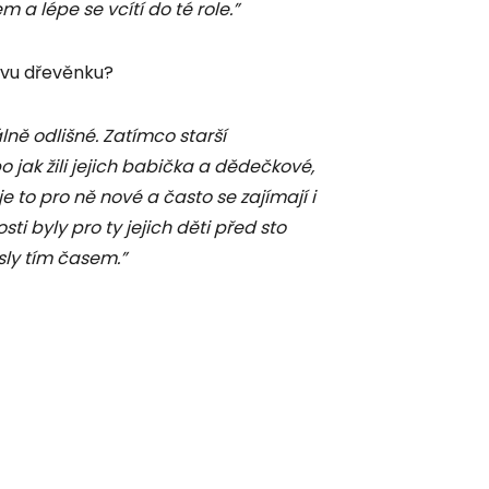
 a lépe se vcítí do té role.”
lovu dřevěnku?
lně odlišné. Zatímco starší
 jak žili jejich babička a dědečkové,
je to pro ně nové a často se zajímají i
sti byly pro ty jejich děti před sto
esly tím časem.”