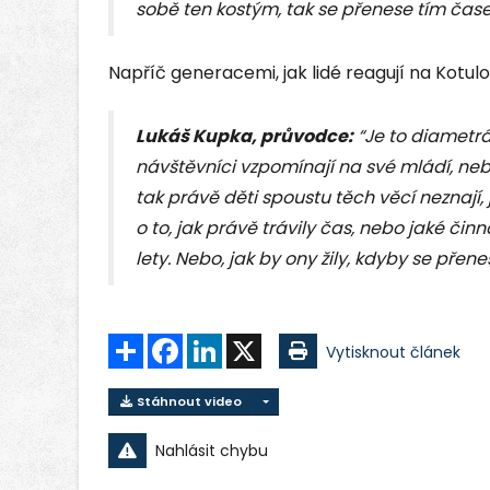
sobě ten kostým, tak se přenese tím časem
Napříč generacemi, jak lidé reagují na Kotu
Lukáš Kupka, průvodce:
“Je to diametrá
návštěvníci vzpomínají na své mládí, nebo
tak právě děti spoustu těch věcí neznají, 
o to, jak právě trávily čas, nebo jaké činno
lety. Nebo, jak by ony žily, kdyby se přen
Sdílet
Facebook
LinkedIn
X
Vytisknout článek
Stáhnout video
Nahlásit chybu