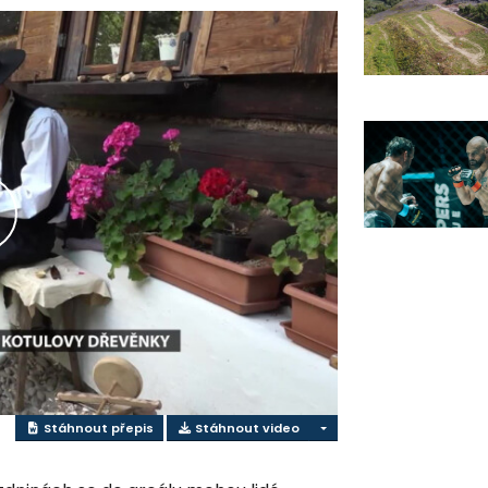
řehrát
ideo
Stáhnout přepis
Stáhnout video