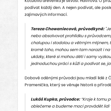
Kotulova dřevěnka je skvost Havířova. O prá
podívat každý den. A nejen podívat, ale po
zajímavých informací.
Tereza Chowaniecová, průvodkyně:
"Je
nebo absolvovat prohlídku s průvodcem
chalupou i stodolou a větrným mlýnem, t
kromě toho, mohou sem tam narazit i na
ukázky, které si mohou děti i samy vyzkou
jednoduchou práci s kůží a podívat se, ja
Dobově oděnými průvodci jsou mladí lidé z 
Pramenička, který se věnuje historii a příro
Lukáš Kupka, průvodce:
“Kroje k tomu pat
oblečeme a budeme moci provádět lidi v