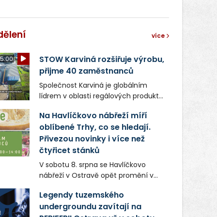
dělení
více
STOW Karviná rozšiřuje výrobu,
5:00
přijme 40 zaměstnanců
Společnost Karviná je globálním
lídrem v oblasti regálových produktů
a systémů, stabilním
Na Havlíčkovo nábřeží míří
zaměstnavatelem na Karvinsku a
oblíbené Trhy, co se hledají.
firmou s obrovským potenciálem.
Přivezou novinky i více než
čtyřicet stánků
V sobotu 8. srpna se Havlíčkovo
nábřeží v Ostravě opět promění v
místo plné vůní, chutí a poctivých
Legendy tuzemského
lokálních výrobků. Trhy, co se hledají
undergroundu zavítají na
tentokrát nabídnou více než čtyřicet