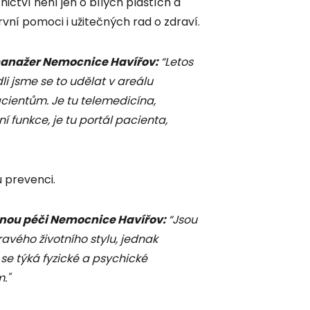
nictví není jen o bílých pláštích a
vní pomoci i užitečných rad o zdraví.
 manažer Nemocnice Havířov:
“Letos
i jsme se to udělat v areálu
cientům. Je tu telemedicína,
 funkce, je tu portál pacienta,
 prevenci.
nou péči Nemocnice Havířov:
“Jsou
ravého životního stylu, jednak
se týká fyzické a psychické
m."