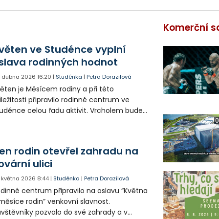
Komerční s
věten ve Studénce vyplní
slava rodinných hodnot
. dubna 2026
16:20
|
Studénka
|
Petra Dorazilová
ěten je Měsícem rodiny a při této
íležitosti připravilo rodinné centrum ve
udénce celou řadu aktivit. Vrcholem bude
hradnický swap a slavnost.
0
en rodin otevřel zahradu na
ovární ulici
. května 2026
8:44
|
Studénka
|
Petra Dorazilová
dinné centrum připravilo na oslavu “Května
měsíce rodin” venkovní slavnost.
vštěvníky pozvalo do své zahrady a v