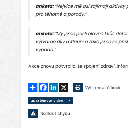
anketa:
“Nejvíce mě asi zajímají aktivity
pro těhotné a porody.”
anketa:
“My jsme přišli hlavně kvůli dět
výtvarné díly a klauni a také jsme se přiš
vypadá.”
Akce znovu potvrdila, že spojení zdraví, inf
Sdílet
Facebook
LinkedIn
X
Vytisknout článek
Stáhnout video
Nahlásit chybu