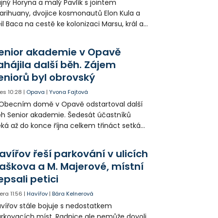
jný Horyna a malý Pavlík s jointem
rihuany, dvojice kosmonautů Elon Kula a
il Baca na cestě ke kolonizaci Marsu, král a
šek a mnoho dalších postav už při
opagaci Palkovic ztvárnili starosta Radim
enior akademie v Opavě
ča a místostarosta David Kula.
ahájila další běh. Zájem
eniorů byl obrovský
es
10:28
|
Opava
|
Yvona Fajtová
Obecním domě v Opavě odstartoval další
h Senior akademie. Šedesát účastníků
ká až do konce října celkem třináct setkání
ných odborných přednášek i poznávání
sta. Na závěr převezmou úspěšní
avířov řeší parkování v ulicích
solventi certifikáty o absolvování studia a
aškova a M. Majerové, místní
obné dárky.
epsali petici
era
11:56
|
Havířov
|
Bára Kelnerová
vířov stále bojuje s nedostatkem
rkovacích míst. Radnice ale nemůže dovoli,