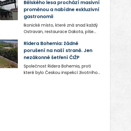
Bělského lesa prochází masivní
proměnou a nabídne exkluzivní
gastronomii
Ikonické místo, které zná snad každý
Ostravan, restaurace Dakota, píše
novou kapitolu. Silná mateřská
Ridera Bohemia: žádné
společnost Dang Investment Group
porušení na naší straně. Jen
s.r.o. investuje do projektu přes 50
nezákonné šetření ČIŽP
milionů korun. Cílem je přinést
Ostravě dva špičkové gastronomické
Společnost Ridera Bohemia, proti
koncepty, které v regionu dosud
které bylo Českou inspekcí životního
chyběly, luxusní středomořskou
prostředí (ČIŽP) čtyři roky vedeno
kuchyni a autentickou asijskou
vykonstruované řízení, při realizaci
gastronomii.
OVS na heřmanické haldě
postupovala v souladu se zákonem a
zadáním státního podniku DIAMO a v
této souvislosti nelze hovořit o
žádném odpadu. Ridera od počátku
označovala řízení ČIŽP za nezákonné
a domáhala se práva na spravedlivý