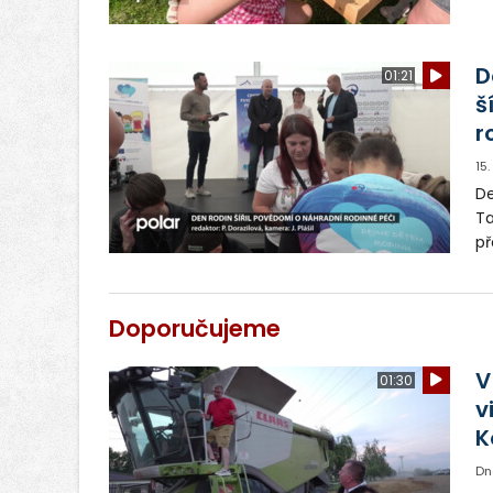
rá
he
D
01:21
š
r
15
De
Ta
př
ro
vy
Doporučujeme
V
01:30
v
K
Dn