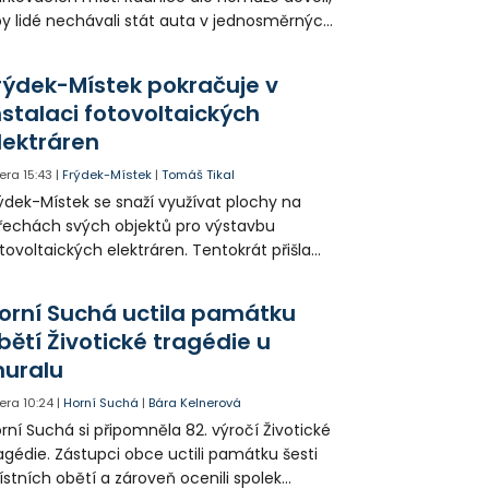
y lidé nechávali stát auta v jednosměrných
icích, kde nezbývá místo pro průjezd IZS.
tuace se teď řeší v jednom vnitrobloku, kde
rýdek-Místek pokračuje v
 někteří obyvatelé rozhodli sepsat petici.
nstalaci fotovoltaických
lektráren
era
15:43
|
Frýdek-Místek
|
Tomáš Tikal
ýdek-Místek se snaží využívat plochy na
řechách svých objektů pro výstavbu
tovoltaických elektráren. Tentokrát přišla
da na 11. Základní školu ve Frýdku.
orní Suchá uctila památku
bětí Životické tragédie u
uralu
era
10:24
|
Horní Suchá
|
Bára Kelnerová
rní Suchá si připomněla 82. výročí Životické
agédie. Zástupci obce uctili památku šesti
stních obětí a zároveň ocenili spolek