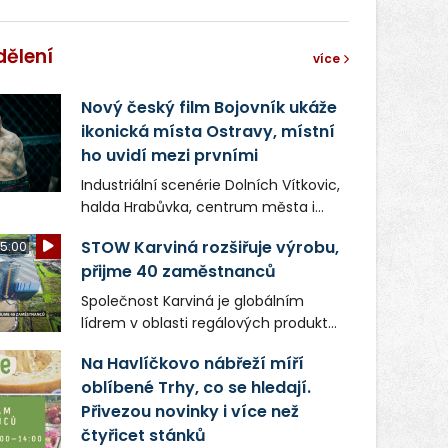
dělení
více
Nový český film Bojovník ukáže
ikonická místa Ostravy, místní
ho uvidí mezi prvními
Industriální scenérie Dolních Vítkovic,
halda Hrabůvka, centrum města i
další ikonická místa Ostravy se objeví
STOW Karviná rozšiřuje výrobu,
5:00
v novém filmu Bojovník, který vstoupí
přijme 40 zaměstnanců
do kin už 13. srpna. Režiséři Vojtěch
Frič a Tomáš Dianiška si
Společnost Karviná je globálním
moravskoslezskou metropoli
lídrem v oblasti regálových produktů
nevybrali náhodou – její syrová
a systémů, stabilním
atmosféra se stala přirozenou
Na Havlíčkovo nábřeží míří
zaměstnavatelem na Karvinsku a
součástí příběhu bývalého
oblíbené Trhy, co se hledají.
firmou s obrovským potenciálem.
boxerského šampiona Hoffa (Milan
Přivezou novinky i více než
Ondrík), jenž se po letech vrací do
čtyřicet stánků