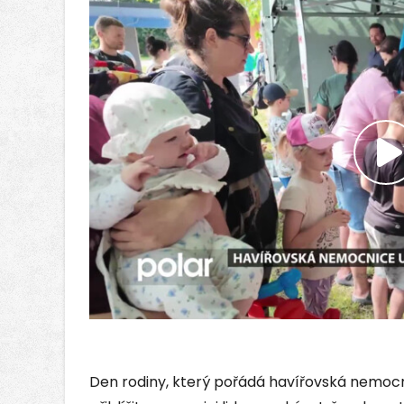
P
v
Den rodiny, který pořádá havířovská nemocn