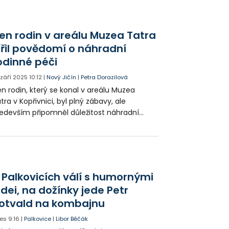
mci Dne otevřených dveří i do budovy s
rnami a opravenou tělocvičnou.
en rodin v areálu Muzea Tatra
ířil povědomí o náhradní
odinné péči
. září 2025
10:12
|
Nový Jičín
|
Petra Dorazilová
n rodin, který se konal v areálu Muzea
tra v Kopřivnici, byl plný zábavy, ale
edevším připomněl důležitost náhradní
dinné péče. Pracovníci sociálních služeb jej
užili k propagaci a podpoře pěstounství.
 Palkovicích válí s humornými
idei, na dožínky jede Petr
otvald na kombajnu
es
9:16
|
Palkovice
|
Libor Běčák