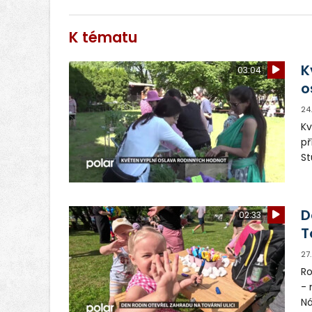
K tématu
K
03:04
o
24
Kv
př
St
za
D
02:33
T
27
Ro
- 
Ná