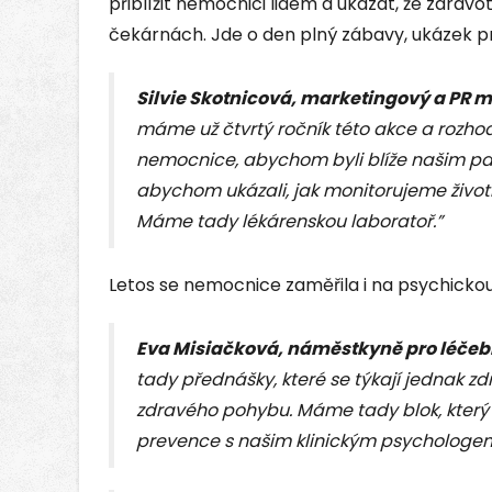
přiblížit nemocnici lidem a ukázat, že zdravot
čekárnách. Jde o den plný zábavy, ukázek pr
Silvie Skotnicová, marketingový a PR
máme už čtvrtý ročník této akce a rozhodl
nemocnice, abychom byli blíže našim pa
abychom ukázali, jak monitorujeme životní
Máme tady lékárenskou laboratoř.”
Letos se nemocnice zaměřila i na psychickou
Eva Misiačková, náměstkyně pro léčeb
tady přednášky, které se týkají jednak zd
zdravého pohybu. Máme tady blok, který 
prevence s našim klinickým psychologe