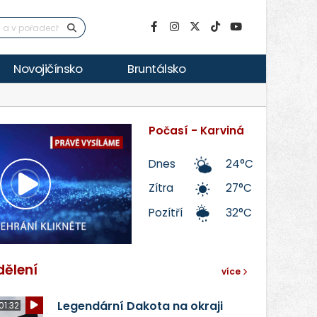
Novojičínsko
Bruntálsko
Počasí - Karviná
Dnes
24°C
Zítra
27°C
Přehrát
Pozítří
32°C
video
dělení
více
Legendární Dakota na okraji
01:32