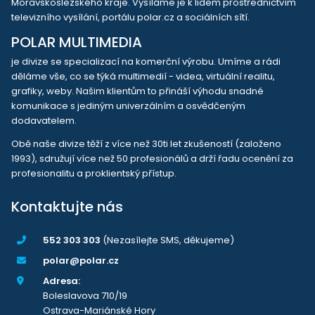
Moravskoslezského kraje. Vysíláme je k lidem prostřednictvím
televizního vysílání, portálu polar.cz a sociálních sítí.
POLAR MULTIMEDIA
je divize se specializací na komerční výrobu. Umíme a rádi
děláme vše, co se týká multimedií - videa, virtuální realitu,
grafiky, weby. Našim klientům to přináší výhodu snadné
komunikace s jediným univerzálním a osvědčeným
dodavatelem.
Obě naše divize těží z více než 30ti let zkušeností (založeno
1993), sdružují více než 50 profesionálů a drží řadu ocenění za
profesionalitu a proklientský přístup.
Kontaktujte nás
552 303 303
(Nezasílejte SMS, děkujeme)
polar@polar.cz
Adresa:
Boleslavova 710/19
Ostrava-Mariánské Hory