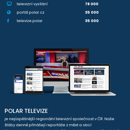
televizní vysílání
78 000
portál polar.cz
35 000
televize.polar
35 000
POLAR TELEVIZE
je nejúspěšnější regionální televizní společnost v ČR. Naše
štáby denně přinášejí reportáže z měst a obcí