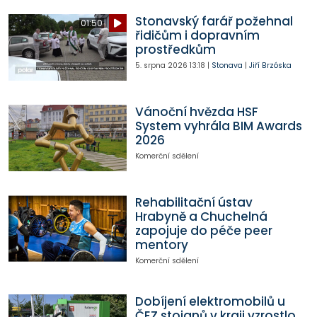
Stonavský farář požehnal
01:50
řidičům i dopravním
prostředkům
5. srpna 2026
13:18
|
Stonava
|
Jiří Brzóska
Vánoční hvězda HSF
System vyhrála BIM Awards
2026
Komerční sdělení
Rehabilitační ústav
Hrabyně a Chuchelná
zapojuje do péče peer
mentory
Komerční sdělení
Dobíjení elektromobilů u
ČEZ stojanů v kraji vzrostlo