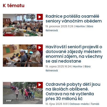
K tématu
Radnice potěšila osamělé
02:25
seniory vánočním obědem
19. prosince 2025
11:26
|
Havířov
|
Bára
Kelnerová
Havířovští senioři projevili o
01:20
dotované zájezdy městem
enormní zájem, na všechny
se asi nedostane
19. srpna 2025
16:24
|
Havířov
|
Bára
Kelnerová
Ozdravné pobyty dětí jsou
01:21
na školách oblíbené.
Ostrava na ně vyčlenila
přes 30 milionů kč
10. října 2025
9:01
|
Ostrava-město
|
Tomáš