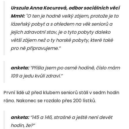
Urszula Anna Kocurová, odbor sociálních věcí
MmH:
"O ten je hodně velký zájem, protože je to
lázeňský pobyt a s ohledem na věk seniorů a
jejich zdravotní stav, je o tyto pobyty daleko
větší zájem než o ty horské pobyty, které také
pro ně připravujeme.”
anketa:
“Přišla jsem po osmé hodině, číslo mám
109 a jedu kvůli zdraví.”
První lidé už před klubem seniorů stáli v sedm hodin
ráno. Nakonec se rozdalo přes 200 lístků.
anketa:
“145 a 146, strašné a ještě není devět
hodin, že?”