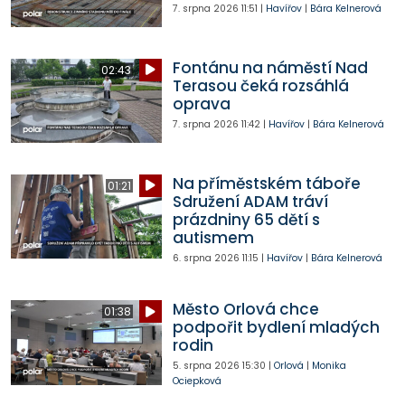
7. srpna 2026
11:51
|
Havířov
|
Bára Kelnerová
Fontánu na náměstí Nad
02:43
Terasou čeká rozsáhlá
oprava
7. srpna 2026
11:42
|
Havířov
|
Bára Kelnerová
Na příměstském táboře
01:21
Sdružení ADAM tráví
prázdniny 65 dětí s
autismem
6. srpna 2026
11:15
|
Havířov
|
Bára Kelnerová
Město Orlová chce
01:38
podpořit bydlení mladých
rodin
5. srpna 2026
15:30
|
Orlová
|
Monika
Ociepková