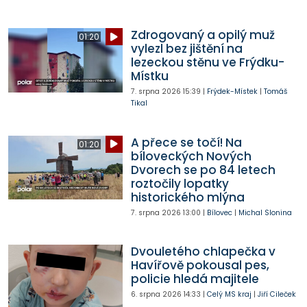
Zdrogovaný a opilý muž
01:20
vylezl bez jištění na
lezeckou stěnu ve Frýdku-
Místku
7. srpna 2026
15:39
|
Frýdek-Místek
|
Tomáš
Tikal
A přece se točí! Na
01:20
bíloveckých Nových
Dvorech se po 84 letech
roztočily lopatky
historického mlýna
7. srpna 2026
13:00
|
Bílovec
|
Michal Slonina
Dvouletého chlapečka v
Havířově pokousal pes,
policie hledá majitele
6. srpna 2026
14:33
|
Celý MS kraj
|
Jiří Cileček