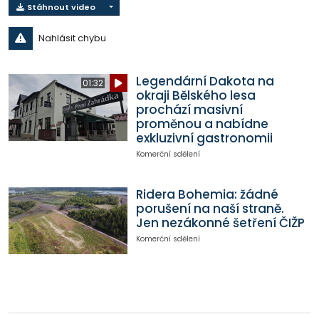
Stáhnout video
Nahlásit chybu
Legendární Dakota na
01:32
okraji Bělského lesa
prochází masivní
proměnou a nabídne
exkluzivní gastronomii
Komerční sdělení
Ridera Bohemia: žádné
porušení na naší straně.
Jen nezákonné šetření ČIŽP
Komerční sdělení