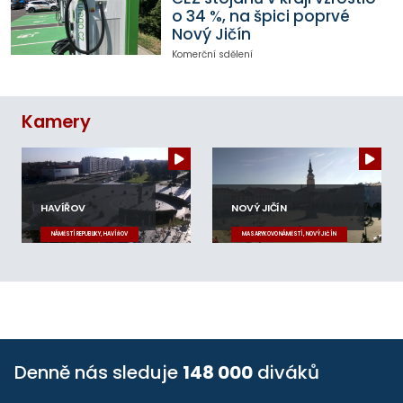
o 34 %, na špici poprvé
Nový Jičín
Komerční sdělení
Kamery
HAVÍŘOV
NOVÝ JIČÍN
NÁMĚSTÍ REPUBLIKY, HAVÍŘOV
MASARYKOVO NÁMĚSTÍ, NOVÝ JIČÍN
Denně nás sleduje
148 000
diváků