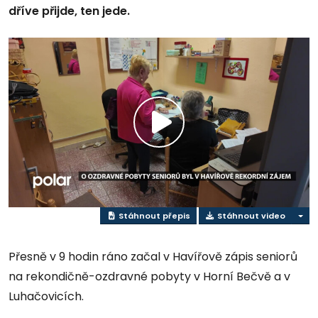
dříve přijde, ten jede.
Přehrát
video
Stáhnout přepis
Stáhnout video
Přesně v 9 hodin ráno začal v Havířově zápis seniorů
na rekondičně-ozdravné pobyty v Horní Bečvě a v
Luhačovicích.