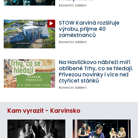
Komerční sdělení
STOW Karviná rozšiřuje
05:00
výrobu, přijme 40
zaměstnanců
Komerční sdělení
Na Havlíčkovo nábřeží míří
oblíbené Trhy, co se hledají.
Přivezou novinky i více než
čtyřicet stánků
Komerční sdělení
Kam vyrazit - Karvinsko