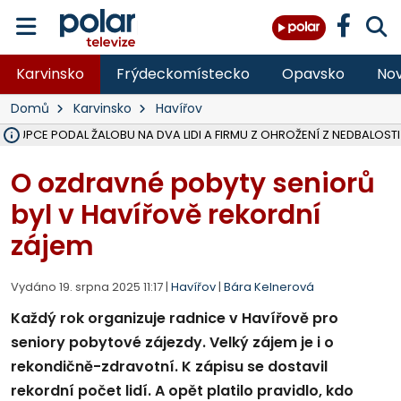
Karvinsko
Frýdeckomístecko
Opavsko
Nov
Domů
Karvinsko
Havířov
ÁSTUPCE PODAL ŽALOBU NA DVA LIDI A FIRMU Z OHROŽENÍ Z NEDBALOSTI
NA SLEZSKÉ HARTĚ PŘIBYLO SINIC, VODA MÁ HORŠÍ KVALITU, HYGIENI
NA BÍLOVECKÝCH NOVÝCH DVORECH SE PO 84 LETECH ROZTOČILY L
KARVINSKÉ MOŘE ZÍSKÁ NOVÉ GASTRO ZÁZEMÍ S VYHLÍDKOVOU TER
REKONSTRUKCE MATEŘSKÉ ŠKOLY V CHLEBIČOVĚ MÍŘÍ DO FINÁLE, VÍ
CYKLISTU (74) SRAZIL V BRUNTÁLU KAMION, JE V OHROŽENÍ ŽIVOTA,
POLICIE HLEDÁ PŘÍPADNÉ SVĚDKY, KTEŘÍ POMŮŽOU OBJASNIT PRŮ
MS KRAJ DOKONČIL OPRAVU SILNICE MEZI VRBNEM A HEŘMANOVICEM
SMVAK NABÍZÍ V DOBĚ SUCHA VODU OBCÍM A FIRMÁM, CISTERNY JE
F-M POKRAČUJE V INSTALACI FOTOVOLTAICKÝCH ELEKTRÁREN, REP
SENIOR AKADEMIE V OPAVĚ ZAHÁJILA DALŠÍ BĚH, REPORTÁŽ NA POL
PLANETÁRIUM V OSTRAVĚ CHYSTÁ POZOROVÁNÍ ČÁSTEČNÉHO ZATMĚ
OPRAVA ULIC V HAVÍŘOVĚ UKONČÍ NELEGÁLNÍ PARKOVÁNÍ VE VNI
V HAVÍŘOVĚ SE TĚŽCE ZRANIL MOTORKÁŘ PO SRÁŽCE S AUTEM, INF
TRAGICKÁ SRÁŽKA VLAKU S KAMIONEM V DOLNÍ LUTYNI Z LEDNA 
O ozdravné pobyty seniorů
byl v Havířově rekordní
zájem
Vydáno 19. srpna 2025 11:17 |
Havířov
|
Bára Kelnerová
Každý rok organizuje radnice v Havířově pro
seniory pobytové zájezdy. Velký zájem je i o
rekondičně-zdravotní. K zápisu se dostavil
rekordní počet lidí. A opět platilo pravidlo, kdo