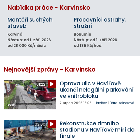
Nabídka práce - Karvinsko
Montéři suchých
Pracovníci ostrahy,
staveb
strážní
Karviná
Bohumín
Nástup: od 1. září 2026
Nástup: od 1. září 2026
od 28 000 Kč/měsíc
od 135 Kč/hod.
Nejnovější zprávy - Karvinsko
Oprava ulic v Havířově
01:22
ukončí nelegální parkování
ve vnitrobloku
7. srpna 2026
15:08
|
Havířov
|
Bára Kelnerová
Rekonstrukce zimního
03:00
stadionu v Havířově míří do
finále