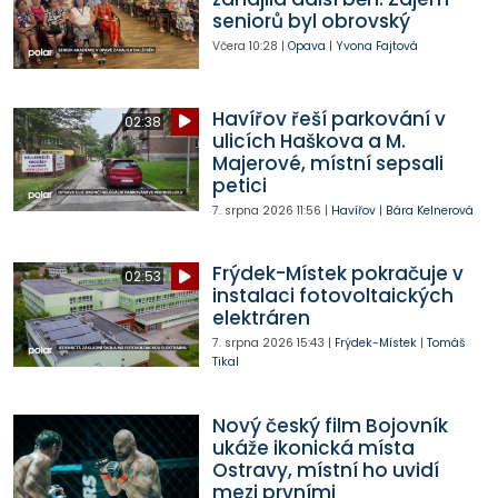
seniorů byl obrovský
Včera
10:28
|
Opava
|
Yvona Fajtová
Havířov řeší parkování v
02:38
ulicích Haškova a M.
Majerové, místní sepsali
petici
7. srpna 2026
11:56
|
Havířov
|
Bára Kelnerová
Frýdek-Místek pokračuje v
02:53
instalaci fotovoltaických
elektráren
7. srpna 2026
15:43
|
Frýdek-Místek
|
Tomáš
Tikal
Nový český film Bojovník
ukáže ikonická místa
Ostravy, místní ho uvidí
mezi prvními