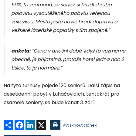
50%, to znamená, že senior si hradí zhruba
polovinu vysoutěženého pobytu veřejnou
zakázkou. Město ještě navíc hradí dopravu a
veškeré lázeňské poplatky s tím spojené.”
anketa:
“Cena v dnešní době, když to vezmeme
obecně, je přijatelná, protože hotel jedna noc 2
tisíce, to je normální.”
Na tyto turnusy pojede 120 seniorů. Další zápis na
desetidenní pobyt v Luhačovicích, tentokrát pro
osamělé seniory, se bude konat 3. září.
Sdílet
Facebook
LinkedIn
X
Vytisknout článek