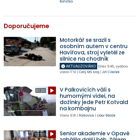
Kořistka
Doporučujeme
Motorkář se srazil s
osobním autem v centru
Havířova, stroj vyletěl ze
silnice na chodník
AKTUALIZOVÁNO
Dnes
9:45
,
vydáno
včera
17:51
|
Celý MS kraj
|
Jiří Cileček
V Palkovicích válí s
01:30
humornými videi, na
dožínky jede Petr Kotvald
na kombajnu
Včera
9:16
|
Palkovice
|
Libor Běčák
Senior akademie v Opavě
02:50
zahájila další běh. Zájem