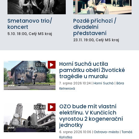
Smetanovo trio/
Pozdě příchozí /
koncert
divadelní
představení
5.10.
18:00
, Celý MS kraj
23.11.
19:00
, Celý MS kraj
Horní Suchá uctila
01:37
památku obětí Životické
tragédie u muralu
7. srpna 2026
10:24
|
Horní Suchá
|
Bára
Kelnerová
OZO bude mít vlastní
02:44
elektřinu. V Kunčicích
vyrostou 2 kogenerační
jednotky
6. srpna 2026
10:06
|
Ostrava-město
|
Tomáš
Kořistka