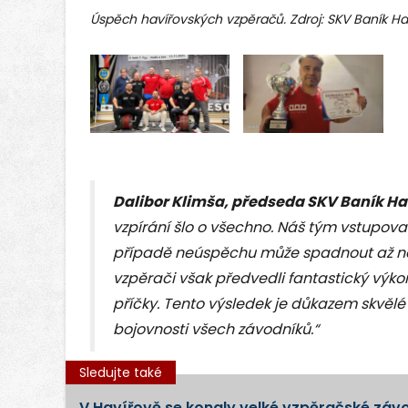
Úspěch havířovských vzpěračů. Zdroj: SKV Baník Ha
Dalibor Klimša, předseda SKV Baník Ha
vzpírání šlo o všechno. Náš tým vstupova
případě neúspěchu může spadnout až na 5.
vzpěrači však předvedli fantastický výk
příčky. Tento výsledek je důkazem skvěl
bojovnosti všech závodníků.“
Sledujte také
V Havířově se konaly velké vzpěračské zá