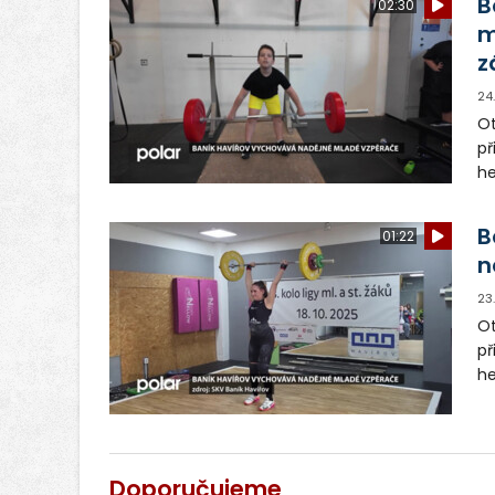
B
02:30
m
z
24
Ot
př
he
z
ú
B
01:22
n
23
Ot
př
he
z
ú
Doporučujeme