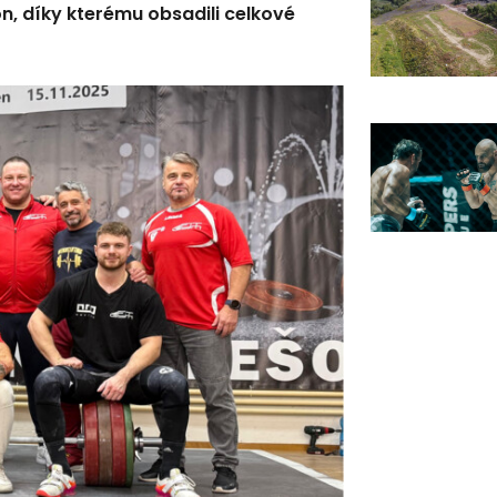
on, díky kterému obsadili celkové