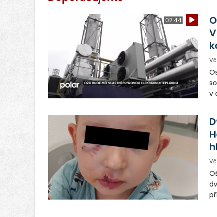
O
02:44
V
k
Vč
Os
so
v 
ná
Ve
D
H
h
Vč
Oš
dv
př
vo
od