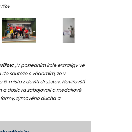
vířov
Úspěch havířovskýc
vířov:
„V posledním kole extraligy ve
l do soutěže s vědomím, že v
 místo z devíti družstev. Havířovští
on a doslova zabojovali o medailové
é formy, týmového ducha a
vody mládeže