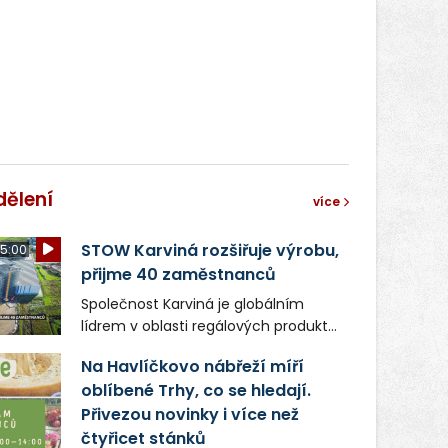
dělení
více
STOW Karviná rozšiřuje výrobu,
5:00
přijme 40 zaměstnanců
Společnost Karviná je globálním
lídrem v oblasti regálových produktů
a systémů, stabilním
Na Havlíčkovo nábřeží míří
zaměstnavatelem na Karvinsku a
oblíbené Trhy, co se hledají.
firmou s obrovským potenciálem.
Přivezou novinky i více než
čtyřicet stánků