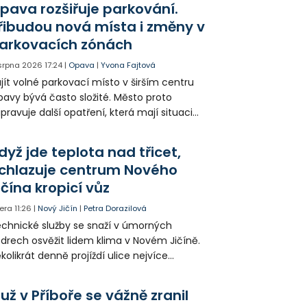
pava rozšiřuje parkování.
jitele psa hledá.
řibudou nová místa i změny v
arkovacích zónách
 srpna 2026
17:24
|
Opava
|
Yvona Fajtová
jít volné parkovací místo v širším centru
avy bývá často složité. Město proto
ipravuje další opatření, která mají situaci
epšit. Vznikají nová parkovací stání, mění se
ganizace dopravy a některé novinky čekají
dyž jde teplota nad třicet,
ké řidiče v parkovacích zónách.
chlazuje centrum Nového
ičína kropicí vůz
era
11:26
|
Nový Jičín
|
Petra Dorazilová
chnické služby se snaží v úmorných
drech osvěžit lidem klima v Novém Jičíně.
kolikrát denně projíždí ulice nejvíce
hřátého centra kropící vůz. Zvýšila se také
tenzita zálivky květinových záhonů.
už v Příboře se vážně zranil