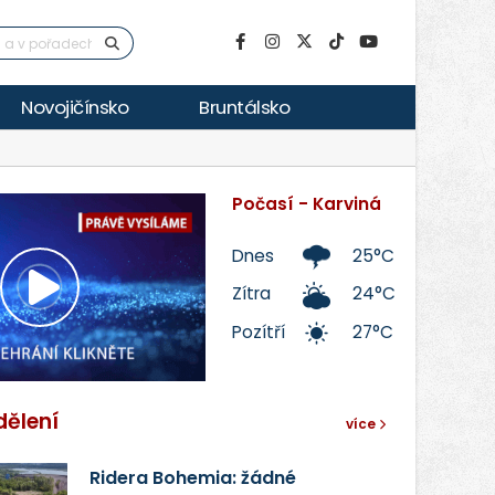
Novojičínsko
Bruntálsko
Počasí - Karviná
Dnes
25°C
Zítra
24°C
Přehrát
Pozítří
27°C
video
dělení
více
Ridera Bohemia: žádné