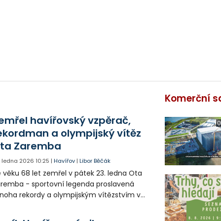
Komerční s
emřel havířovský vzpěrač,
0
ekordman a olympijský vítěz
ta Zaremba
. ledna 2026
10:25
|
Havířov
|
Libor Běčák
 věku 68 let zemřel v pátek 23. ledna Ota
remba - sportovní legenda proslavená
oha rekordy a olympijským vítězstvím v
ce 1980.