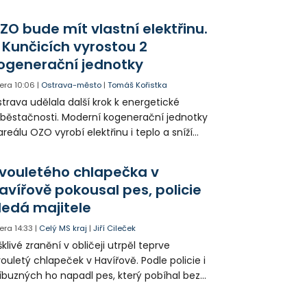
ZO bude mít vlastní elektřinu.
 Kunčicích vyrostou 2
ogenerační jednotky
era
10:06
|
Ostrava-město
|
Tomáš Kořistka
trava udělala další krok k energetické
běstačnosti. Moderní kogenerační jednotky
areálu OZO vyrobí elektřinu i teplo a sníží
klady i emise. Malou elektrárnu postaví
olia přímo v Kunčicích.
vouletého chlapečka v
avířově pokousal pes, policie
ledá majitele
era
14:33
|
Celý MS kraj
|
Jiří Cileček
klivé zranění v obličeji utrpěl teprve
ouletý chlapeček v Havířově. Podle policie i
íbuzných ho napadl pes, který pobíhal bez
dítka a náhubku. Majitel psa údajně z místa
ešel. Případem už se zabývá policie, která