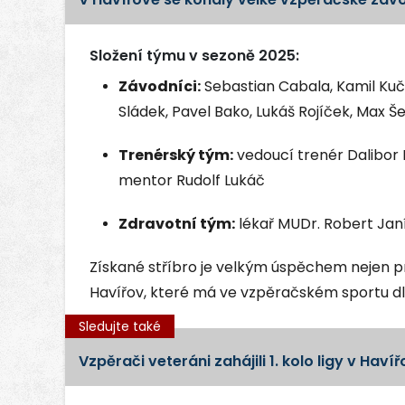
Složení týmu v sezoně 2025:
Závodníci:
Sebastian Cabala, Kamil Kuč
Sládek, Pavel Bako, Lukáš Rojíček, Max Š
Trenérský tým:
vedoucí trenér Dalibor K
mentor Rudolf Lukáč
Zdravotní tým:
lékař MUDr. Robert Janí
Získané stříbro je velkým úspěchem nejen pr
Havířov, které má ve vzpěračském sportu dlo
Sledujte také
Vzpěrači veteráni zahájili 1. kolo ligy v Haví