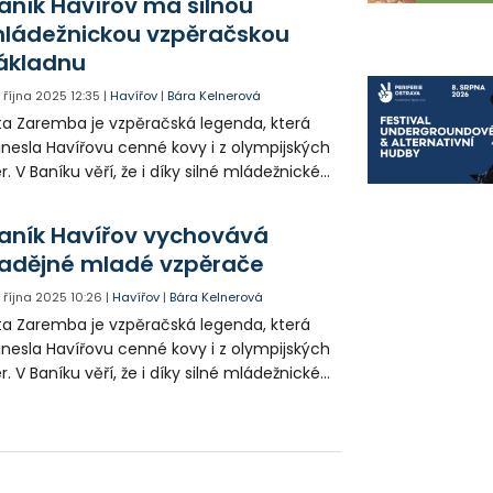
aník Havířov má silnou
ládežnickou vzpěračskou
ákladnu
. října 2025
12:35
|
Havířov
|
Bára Kelnerová
a Zaremba je vzpěračská legenda, která
inesla Havířovu cenné kovy i z olympijských
r. V Baníku věří, že i díky silné mládežnické
ákladně se město znovu dočká podobných
spěchů.
aník Havířov vychovává
adějné mladé vzpěrače
. října 2025
10:26
|
Havířov
|
Bára Kelnerová
a Zaremba je vzpěračská legenda, která
inesla Havířovu cenné kovy i z olympijských
r. V Baníku věří, že i díky silné mládežnické
ákladně se město znovu dočká podobných
spěchů.