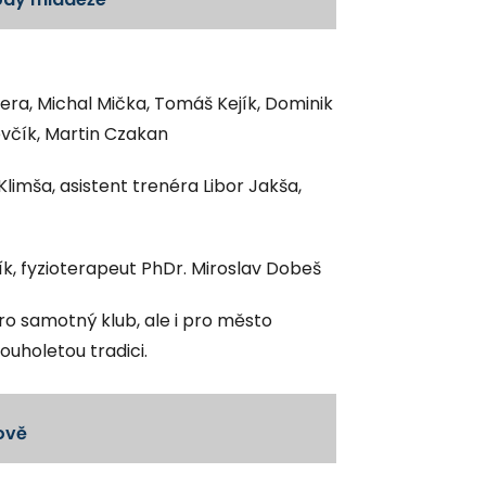
era, Michal Mička, Tomáš Kejík, Dominik
evčík, Martin Czakan
limša, asistent trenéra Libor Jakša,
k, fyzioterapeut PhDr. Miroslav Dobeš
o samotný klub, ale i pro město
uholetou tradici.
řově