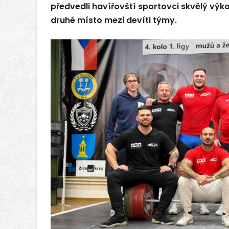
předvedli havířovští sportovci skvělý výk
druhé místo mezi devíti týmy.