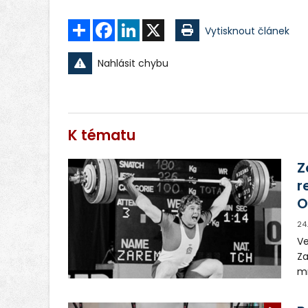
Sdílet
Facebook
LinkedIn
X
Vytisknout článek
Nahlásit chybu
K tématu
Z
r
O
24
Ve
Za
mn
ro