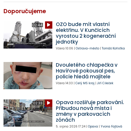
Doporučujeme
OZO bude mít vlastní
02:44
elektřinu. V Kunčicích
vyrostou 2 kogenerační
jednotky
Včera
10:06
|
Ostrava-město
|
Tomáš Kořistka
Dvouletého chlapečka v
Havířově pokousal pes,
policie hledá majitele
Včera
14:33
|
Celý MS kraj
|
Jiří Cileček
Opava rozšiřuje parkování.
02:33
Přibudou nová místa i
změny v parkovacích
zónách
5. srpna 2026
17:24
|
Opava
|
Yvona Fajtová