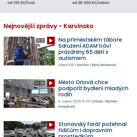
od 135 Kč/hod.
od 28 000 Kč/měsíc
Nejnovější zprávy - Karvinsko
Na příměstském táboře
01:21
Sdružení ADAM tráví
prázdniny 65 dětí s
autismem
Včera
11:15
|
Havířov
|
Bára Kelnerová
Město Orlová chce
01:38
podpořit bydlení mladých
rodin
5. srpna 2026
15:30
|
Orlová
|
Monika
Ociepková
Stonavský farář požehnal
01:50
řidičům i dopravním
prostředkům