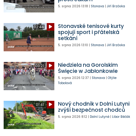
5. srpna 2026
13:18
|
Stonava
|
Jiří Brzóska
Stonavské tenisové kurty
02:44
spojují sport i přátelská
setkání
5. srpna 2026
13:10
|
Stonava
|
Jiří Brzóska
Niedziela na Gorolskim
03:21
Święcie w Jabłonkowie
5. srpna 2026
12:37
|
Stonava
|
Otýlie
Tobolová
Nový chodník v Dolní Lutyni
01:41
zvýší bezpečnost chodců
5. srpna 2026
8:12
|
Dolní Lutyně
|
Libor Běčák