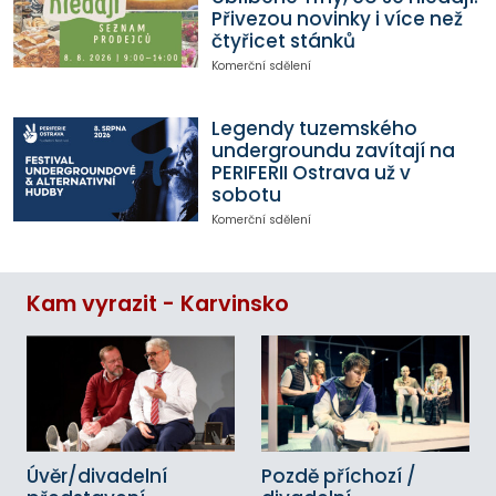
Přivezou novinky i více než
čtyřicet stánků
Komerční sdělení
Legendy tuzemského
undergroundu zavítají na
PERIFERII Ostrava už v
sobotu
Komerční sdělení
Kam vyrazit - Karvinsko
Úvěr/divadelní
Pozdě příchozí /