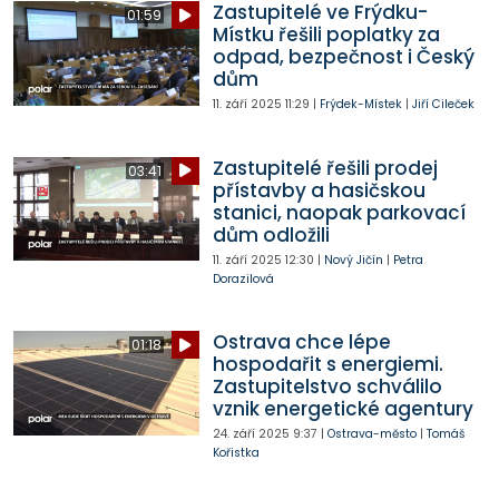
Zastupitelé ve Frýdku-
01:59
Místku řešili poplatky za
odpad, bezpečnost i Český
dům
11. září 2025
11:29
|
Frýdek-Místek
|
Jiří Cileček
Zastupitelé řešili prodej
03:41
přístavby a hasičskou
stanici, naopak parkovací
dům odložili
11. září 2025
12:30
|
Nový Jičín
|
Petra
Dorazilová
Ostrava chce lépe
01:18
hospodařit s energiemi.
Zastupitelstvo schválilo
vznik energetické agentury
24. září 2025
9:37
|
Ostrava-město
|
Tomáš
Kořistka