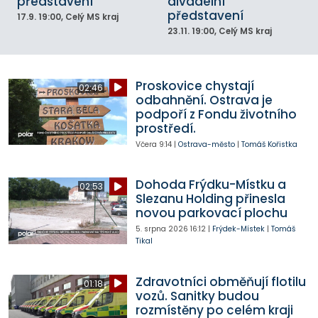
představení
divadelní
představení
17.9.
19:00
, Celý MS kraj
23.11.
19:00
, Celý MS kraj
Proskovice chystají
02:46
odbahnění. Ostrava je
podpoří z Fondu životního
prostředí.
Včera
9:14
|
Ostrava-město
|
Tomáš Kořistka
Dohoda Frýdku-Místku a
02:53
Slezanu Holding přinesla
novou parkovací plochu
5. srpna 2026
16:12
|
Frýdek-Místek
|
Tomáš
Tikal
Zdravotníci obměňují flotilu
01:18
vozů. Sanitky budou
rozmístěny po celém kraji