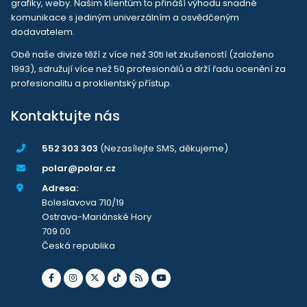
grafiky, weby. Našim klientům to přináší výhodu snadné
komunikace s jediným univerzálním a osvědčeným
dodavatelem.
Obě naše divize těží z více než 30ti let zkušeností (založeno
1993), sdružují více než 50 profesionálů a drží řadu ocenění za
profesionalitu a proklientský přístup.
Kontaktujte nás
552 303 303
(Nezasílejte SMS, děkujeme)
polar@polar.cz
Adresa:
Boleslavova 710/19
Ostrava-Mariánské Hory
709 00
Česká republika