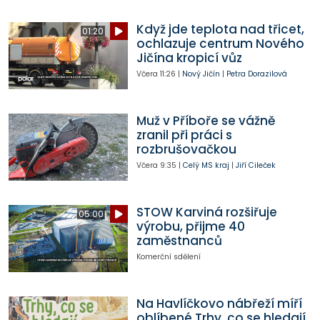
Když jde teplota nad třicet,
01:20
ochlazuje centrum Nového
Jičína kropicí vůz
Včera
11:26
|
Nový Jičín
|
Petra Dorazilová
Muž v Příboře se vážně
zranil při práci s
rozbrušovačkou
Včera
9:35
|
Celý MS kraj
|
Jiří Cileček
STOW Karviná rozšiřuje
05:00
výrobu, přijme 40
zaměstnanců
Komerční sdělení
Na Havlíčkovo nábřeží míří
oblíbené Trhy, co se hledají.