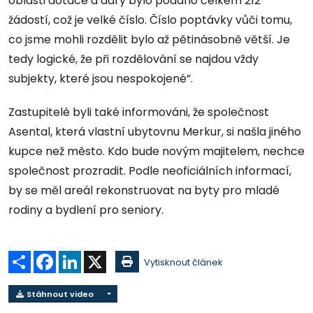
oblasti dotace a dary bylo podáno celkem 212
žádostí, což je velké číslo. Číslo poptávky vůči tomu,
co jsme mohli rozdělit bylo až pětinásobně větší. Je
tedy logické, že při rozdělování se najdou vždy
subjekty, které jsou nespokojené”.
Zastupitelé byli také informováni, že společnost
Asental, která vlastní ubytovnu Merkur, si našla jiného
kupce než město. Kdo bude novým majitelem, nechce
společnost prozradit. Podle neoficiálních informací,
by se měl areál rekonstruovat na byty pro mladé
rodiny a bydlení pro seniory.
Sdílet
Facebook
LinkedIn
X
Vytisknout článek
Stáhnout video