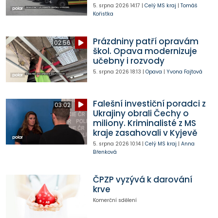
5. srpna 2026
14:17
|
Celý MS kraj
|
Tomáš
Kořistka
Prázdniny patří opravám
02:56
škol. Opava modernizuje
učebny i rozvody
5. srpna 2026
18:13
|
Opava
|
Yvona Fajtová
Falešní investiční poradci z
03:02
Ukrajiny obrali Čechy o
miliony. Kriminalisté z MS
kraje zasahovali v Kyjevě
5. srpna 2026
10:14
|
Celý MS kraj
|
Anna
Břenková
ČPZP vyzývá k darování
krve
Komerční sdělení