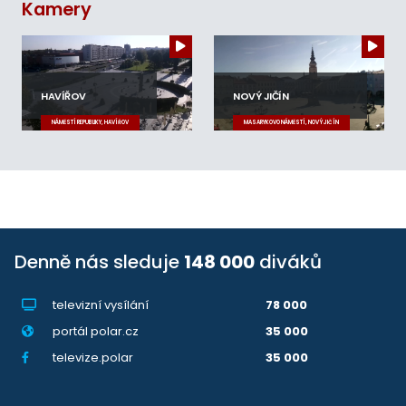
Kamery
HAVÍŘOV
NOVÝ JIČÍN
NÁMĚSTÍ REPUBLIKY, HAVÍŘOV
MASARYKOVO NÁMĚSTÍ, NOVÝ JIČÍN
Denně nás sleduje
148 000
diváků
televizní vysílání
78 000
portál polar.cz
35 000
televize.polar
35 000