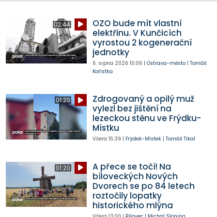
OZO bude mít vlastní
02:44
elektřinu. V Kunčicích
vyrostou 2 kogenerační
jednotky
6. srpna 2026
10:06
|
Ostrava-město
|
Tomáš
Kořistka
Zdrogovaný a opilý muž
01:20
vylezl bez jištění na
lezeckou stěnu ve Frýdku-
Místku
Včera
15:39
|
Frýdek-Místek
|
Tomáš Tikal
A přece se točí! Na
01:20
bíloveckých Nových
Dvorech se po 84 letech
roztočily lopatky
historického mlýna
Včera
13:00
|
Bílovec
|
Michal Slonina