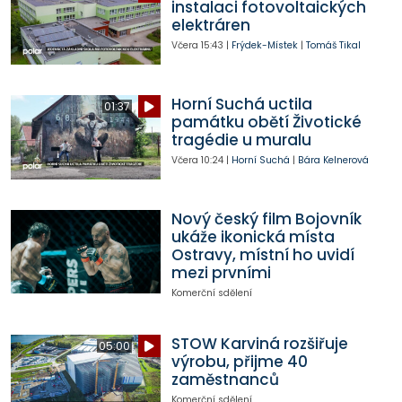
instalaci fotovoltaických
elektráren
Včera
15:43
|
Frýdek-Místek
|
Tomáš Tikal
Horní Suchá uctila
01:37
památku obětí Životické
tragédie u muralu
Včera
10:24
|
Horní Suchá
|
Bára Kelnerová
Nový český film Bojovník
ukáže ikonická místa
Ostravy, místní ho uvidí
mezi prvními
Komerční sdělení
STOW Karviná rozšiřuje
05:00
výrobu, přijme 40
zaměstnanců
Komerční sdělení