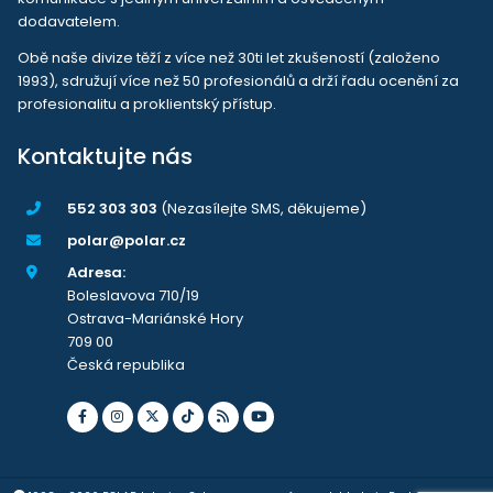
dodavatelem.
Obě naše divize těží z více než 30ti let zkušeností (založeno
1993), sdružují více než 50 profesionálů a drží řadu ocenění za
profesionalitu a proklientský přístup.
Kontaktujte nás
552 303 303
(Nezasílejte SMS, děkujeme)
polar@polar.cz
Adresa:
Boleslavova 710/19
Ostrava-Mariánské Hory
709 00
Česká republika