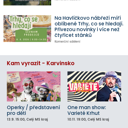
Na Havlíčkovo nábřeží míří
oblíbené Trhy, co se hledají.
Přivezou novinky i více než
čtyřicet stánků
Komerční sdělení
Kam vyrazit - Karvinsko
Operky / představení
One man show:
pro děti
Varieté Krhut
13.9.
15:00
, Celý MS kraj
10.11.
19:00
, Celý MS kraj