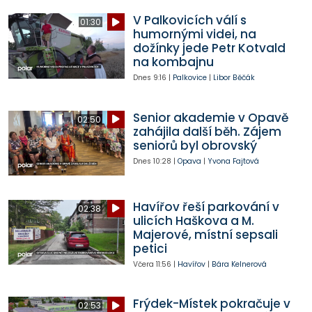
V Palkovicích válí s
01:30
humornými videi, na
dožínky jede Petr Kotvald
na kombajnu
Dnes
9:16
|
Palkovice
|
Libor Běčák
Senior akademie v Opavě
02:50
zahájila další běh. Zájem
seniorů byl obrovský
Dnes
10:28
|
Opava
|
Yvona Fajtová
Havířov řeší parkování v
02:38
ulicích Haškova a M.
Majerové, místní sepsali
petici
Včera
11:56
|
Havířov
|
Bára Kelnerová
Frýdek-Místek pokračuje v
02:53