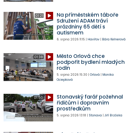
Na příměstském táboře
01:21
Sdružení ADAM tráví
prázdniny 65 dětí s
autismem
6. srpna 2026
11:15
|
Havířov
|
Bára Kelnerová
Město Orlová chce
01:38
podpořit bydlení mladých
rodin
5. srpna 2026
15:30
|
Orlová
|
Monika
Ociepková
Stonavský farář požehnal
01:50
řidičům i dopravním
prostředkům
5. srpna 2026
13:18
|
Stonava
|
Jiří Brzóska