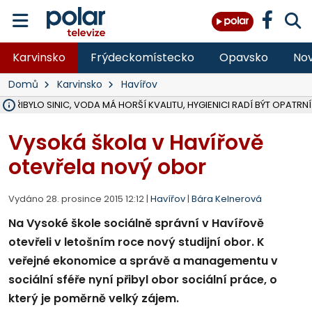
Karvinsko
Frýdeckomístecko
Opavsko
Nov
Domů
Karvinsko
Havířov
Ě PŘIBYLO SINIC, VODA MÁ HORŠÍ KVALITU, HYGIENICI RADÍ BÝT OPATRNÍ
ÚOHS DAL ZÁTORU POKUTU 100 000 ZA CHYBY V ZAKÁZCE NA OBN
AREÁL LODIČEK V KARVINÉ SE PŘIPRAVUJE NA VELKOU REKONSTRUKC
KARVINÁ ZNÁ BUDOUCÍ PODOBU AREÁLU LODIČKY V PARKU BOŽEN
CYKLISTU (74) SRAZIL V BRUNTÁLU KAMION, JE V OHROŽENÍ ŽIVOTA,
POLICIE HLEDÁ PŘÍPADNÉ SVĚDKY, KTEŘÍ POMŮŽOU OBJASNIT PRŮ
RADNÍ OSTRAVY A POSLANKYNĚ A. HOFFMANNOVÁ ZA PIRÁTY PODA
NA POSTUP MINISTERSTVA ŽIVOTNÍHO PROSTŘEDÍ V KAUZE HALDY 
MUŽ V PŘÍBOŘE SE VÁŽNĚ ZRANIL PŘI PRÁCI S ROZBRUŠOVAČKOU, I
SLEZSKÁ OSTRAVA PŘIPRAVUJE PROJEKTOVOU DOKUMENTACI PRO 
PODEZŘELÝ BALÍČEK ZASTAVIL PROVOZ NA NÁDRAŽÍ VE F-M, ČEKÁ 
CHLAPEČKA (2) V HAVÍŘOVĚ POKOUSAL PES, POLICIE HLEDÁ MAJITEL
MS KRAJ VYBUDUJE ZA 40 MILIONŮ V JABLUNKOVĚ NOVÝ MOST PŘES O
FOTBALISTA LAURI LAINE SE VRACÍ Z BANÍKU OSTRAVA NA PŮL ROK
F-M DOKONČIL VOLNOČASOVÝ AREÁL RIVKA PARK ZA 62 MILIONŮ,
Vysoká škola v Havířově
otevřela nový obor
Vydáno 28. prosince 2015 12:12 |
Havířov
|
Bára Kelnerová
Na Vysoké škole sociálně správní v Havířově
otevřeli v letošním roce nový studijní obor. K
veřejné ekonomice a správě a managementu v
sociální sféře nyní přibyl obor sociální práce, o
který je poměrně velký zájem.