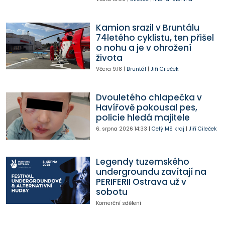
Kamion srazil v Bruntálu
74letého cyklistu, ten přišel
o nohu a je v ohrožení
života
Včera
9:18
|
Bruntál
|
Jiří Cileček
Dvouletého chlapečka v
Havířově pokousal pes,
policie hledá majitele
6. srpna 2026
14:33
|
Celý MS kraj
|
Jiří Cileček
Legendy tuzemského
undergroundu zavítají na
PERIFERII Ostrava už v
sobotu
Komerční sdělení