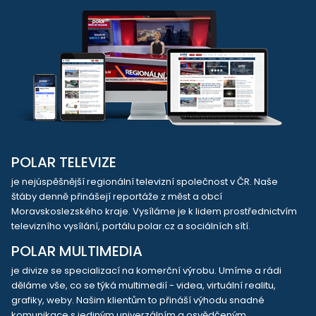
POLAR TELEVIZE
je nejúspěšnější regionální televizní společnost v ČR. Naše
štáby denně přinášejí reportáže z měst a obcí
Moravskoslezského kraje. Vysíláme je k lidem prostřednictvím
televizního vysílání, portálu polar.cz a sociálních sítí.
POLAR MULTIMEDIA
je divize se specializací na komerční výrobu. Umíme a rádi
děláme vše, co se týká multimedií - videa, virtuální realitu,
grafiky, weby. Našim klientům to přináší výhodu snadné
komunikace s jediným univerzálním a osvědčeným