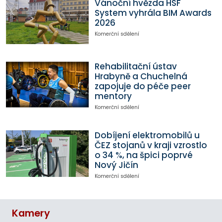
Vánoční hvězda HSF
System vyhrála BIM Awards
2026
Komerční sdělení
Rehabilitační ústav
Hrabyně a Chuchelná
zapojuje do péče peer
mentory
Komerční sdělení
Dobíjení elektromobilů u
ČEZ stojanů v kraji vzrostlo
o 34 %, na špici poprvé
Nový Jičín
Komerční sdělení
Kamery