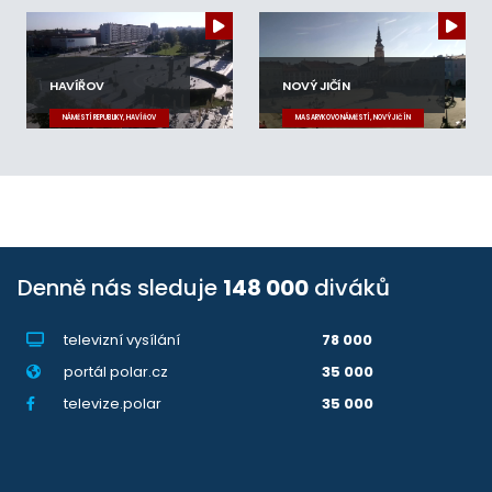
HAVÍŘOV
NOVÝ JIČÍN
NÁMĚSTÍ REPUBLIKY, HAVÍŘOV
MASARYKOVO NÁMĚSTÍ, NOVÝ JIČÍN
Denně nás sleduje
148 000
diváků
televizní vysílání
78 000
portál polar.cz
35 000
televize.polar
35 000