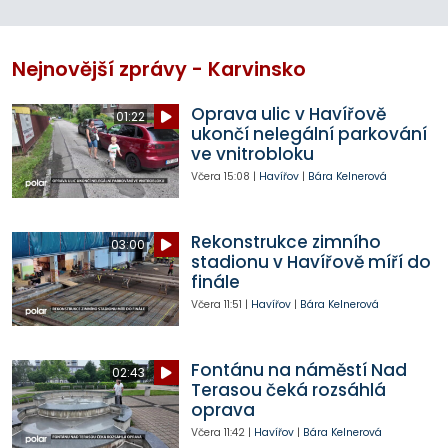
Nejnovější zprávy - Karvinsko
Oprava ulic v Havířově
01:22
ukončí nelegální parkování
ve vnitrobloku
Včera
15:08
|
Havířov
|
Bára Kelnerová
Rekonstrukce zimního
03:00
stadionu v Havířově míří do
finále
Včera
11:51
|
Havířov
|
Bára Kelnerová
Fontánu na náměstí Nad
02:43
Terasou čeká rozsáhlá
oprava
Včera
11:42
|
Havířov
|
Bára Kelnerová