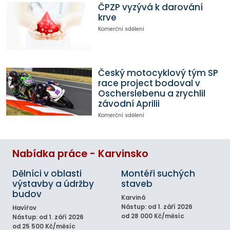
ČPZP vyzývá k darování
krve
Komerční sdělení
Český motocyklový tým SP
race project bodoval v
Oscherslebenu a zrychlil
závodní Aprilii
Komerční sdělení
Nabídka práce - Karvinsko
Dělníci v oblasti
Montéři suchých
výstavby a údržby
staveb
budov
Karviná
Nástup: od 1. září 2026
Havířov
od 28 000 Kč/měsíc
Nástup: od 1. září 2026
od 25 500 Kč/měsíc