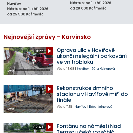
Nástup: od 1. září 2026
Havířov
od 28 000 Kč/měsíc
Nástup: od 1. září 2026
od 25 500 Kč/měsíc
Nejnovější zprávy - Karvinsko
Oprava ulic v Havířově
01:22
ukončí nelegální parkování
ve vnitrobloku
Včera
15:08
|
Havířov
|
Bára Kelnerová
Rekonstrukce zimního
03:00
stadionu v Havířově míří do
finále
Včera
11:51
|
Havířov
|
Bára Kelnerová
Fontánu na náměstí Nad
02:43
Terasou čeká rozsáhlá