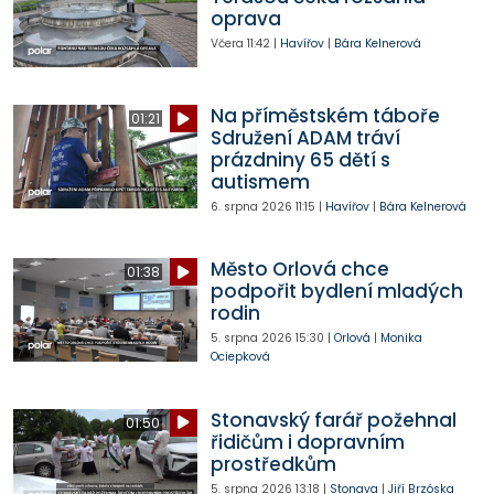
oprava
Včera
11:42
|
Havířov
|
Bára Kelnerová
Na příměstském táboře
01:21
Sdružení ADAM tráví
prázdniny 65 dětí s
autismem
6. srpna 2026
11:15
|
Havířov
|
Bára Kelnerová
Město Orlová chce
01:38
podpořit bydlení mladých
rodin
5. srpna 2026
15:30
|
Orlová
|
Monika
Ociepková
Stonavský farář požehnal
01:50
řidičům i dopravním
prostředkům
5. srpna 2026
13:18
|
Stonava
|
Jiří Brzóska