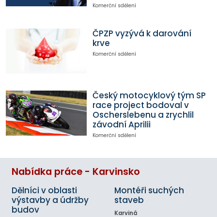
Komerční sdělení
ČPZP vyzývá k darování
krve
Komerční sdělení
Český motocyklový tým SP
race project bodoval v
Oscherslebenu a zrychlil
závodní Aprilii
Komerční sdělení
Nabídka práce - Karvinsko
Dělníci v oblasti
Montéři suchých
výstavby a údržby
staveb
budov
Karviná