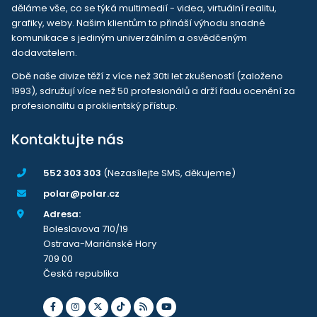
děláme vše, co se týká multimedií - videa, virtuální realitu,
grafiky, weby. Našim klientům to přináší výhodu snadné
komunikace s jediným univerzálním a osvědčeným
dodavatelem.
Obě naše divize těží z více než 30ti let zkušeností (založeno
1993), sdružují více než 50 profesionálů a drží řadu ocenění za
profesionalitu a proklientský přístup.
Kontaktujte nás
552 303 303
(Nezasílejte SMS, děkujeme)
polar@polar.cz
Adresa:
Boleslavova 710/19
Ostrava-Mariánské Hory
709 00
Česká republika