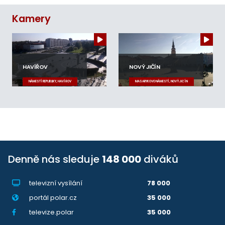
Kamery
HAVÍŘOV
NOVÝ JIČÍN
NÁMĚSTÍ REPUBLIKY, HAVÍŘOV
MASARYKOVO NÁMĚSTÍ, NOVÝ JIČÍN
Denně nás sleduje
148 000
diváků
televizní vysílání
78 000
portál polar.cz
35 000
televize.polar
35 000