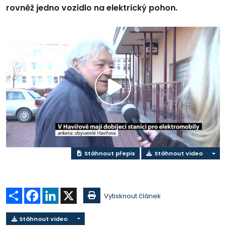
rovněž jedno vozidlo na elektrický pohon.
Přehrát
video
Stáhnout přepis
Stáhnout video
Sdílet
Facebook
LinkedIn
X
Vytisknout článek
Stáhnout video