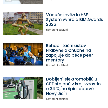
Vánoční hvězda HSF
System vyhrála BIM Awards
2026
Komerční sdělení
Rehabilitační ústav
Hrabyně a Chuchelná
zapojuje do péče peer
mentory
Komerční sdělení
Dobíjení elektromobilů u
ČEZ stojanů v kraji vzrostlo
o 34 %, na špici poprvé
Nový Jičín
Komerční sdělení