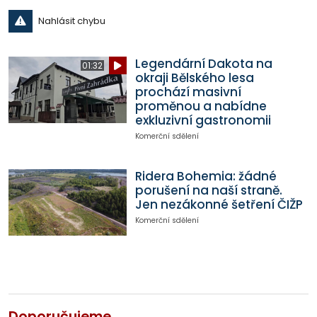
Nahlásit chybu
Legendární Dakota na
01:32
okraji Bělského lesa
prochází masivní
proměnou a nabídne
exkluzivní gastronomii
Komerční sdělení
Ridera Bohemia: žádné
porušení na naší straně.
Jen nezákonné šetření ČIŽP
Komerční sdělení
Doporučujeme