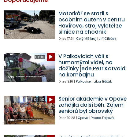
Motorkář se srazil s
osobním autem v centru
Havířova, stroj vyletěl ze
silnice na chodník
Dnes
17:51
|
Celý MS kraj
|
Jiří Cileček
V Palkovicích válí s
01:30
humornými videi, na
dožínky jede Petr Kotvald
na kombajnu
Dnes
9:16
|
Palkovice
|
Libor Běčák
Senior akademie v Opavě
02:50
zahájila další běh. Zájem
seniorů byl obrovský
Dnes
10:28
|
Opava
|
Yvona Fajtová