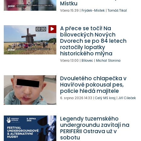
Místku
Včera
15:39
|
Frýdek-Místek
|
Tomáš Tikal
A přece se točí! Na
01:20
bíloveckých Nových
Dvorech se po 84 letech
roztočily lopatky
historického mlýna
Včera
13:00
|
Bílovec
|
Michal Slonina
Dvouletého chlapečka v
Havířově pokousal pes,
policie hledá majitele
6. srpna 2026
14:33
|
Celý MS kraj
|
Jiří Cileček
Legendy tuzemského
undergroundu zavítají na
PERIFERII Ostrava už v
sobotu