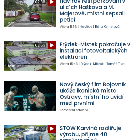
Havířov řeší parkování v
02:38
ulicích Haškova a M.
Majerové, místní sepsali
petici
Včera
11:56
|
Havířov
|
Bára Kelnerová
Frýdek-Místek pokračuje v
02:53
instalaci fotovoltaických
elektráren
Včera
15:43
|
Frýdek-Místek
|
Tomáš Tikal
Nový český film Bojovník
ukáže ikonická místa
Ostravy, místní ho uvidí
mezi prvními
Komerční sdělení
STOW Karviná rozšiřuje
05:00
výrobu, přijme 40