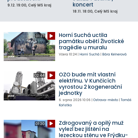
koncert
9.12.
19:00
, Celý MS kraj
18.11.
18:00
, Celý MS kraj
Horní Suchá uctila
01:37
památku obětí Životické
tragédie u muralu
Včera
10:24
|
Horní Suchá
|
Bára Kelnerová
OZO bude mít vlastní
02:44
elektřinu. V Kunčicích
vyrostou 2 kogenerační
jednotky
6. srpna 2026
10:06
|
Ostrava-město
|
Tomáš
Kořistka
Zdrogovaný a opilý muž
01:20
vylezl bez jištění na
lezeckou stěnu ve Frýdku-