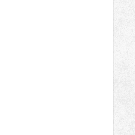
obsadil Filip Novotný ve třídě
Supersport desáté a jedenácté
místo. Maks Palmowski dokončil oba
závody kategorie Sportbike na
dvanácté příčce. Přestože výsledky
zůstaly za očekáváním týmu, důležitý
posun přineslo testování nového
aerodynamického řešení pro Aprilii
RS660, které motocykl znatelně
zrychlilo.