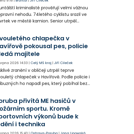
era
9:18
|
Bruntál
|
Jiří Cileček
untálští kriminalisté prověřují velmi vážnou
pravní nehodu. 74letého cyklistu srazil ve
vrtek ve městě kamion. Senior utrpěl
vastující zranění nohy a v ohrožení života
l letecky přepraven do nemocnice. Policie
vouletého chlapečka v
edá případné svědky.
avířově pokousal pes, policie
ledá majitele
 srpna 2026
14:33
|
Celý MS kraj
|
Jiří Cileček
klivé zranění v obličeji utrpěl teprve
ouletý chlapeček v Havířově. Podle policie i
íbuzných ho napadl pes, který pobíhal bez
dítka a náhubku. Majitel psa údajně z místa
ešel. Případem už se zabývá policie, která
oruba přivítá ME hasičů v
jitele psa hledá.
ožárním sportu. Kromě
portovních výkonů bude k
idění i technika
 srpna 2026
15:43
|
Ostrava-Poruba
|
Jana Lipowská