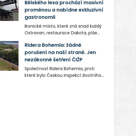
Bělského lesa prochází masivní
proměnou a nabídne exkluzivní
gastronomii
Ikonické místo, které zná snad každý
Ostravan, restaurace Dakota, píše
novou kapitolu. Silná mateřská
Ridera Bohemia: žádné
společnost Dang Investment Group
porušení na naší straně. Jen
s.r.o. investuje do projektu přes 50
nezákonné šetření ČIŽP
milionů korun. Cílem je přinést
Ostravě dva špičkové gastronomické
Společnost Ridera Bohemia, proti
koncepty, které v regionu dosud
které bylo Českou inspekcí životního
chyběly, luxusní středomořskou
prostředí (ČIŽP) čtyři roky vedeno
kuchyni a autentickou asijskou
vykonstruované řízení, při realizaci
gastronomii.
OVS na heřmanické haldě
postupovala v souladu se zákonem a
zadáním státního podniku DIAMO a v
této souvislosti nelze hovořit o
žádném odpadu. Ridera od počátku
označovala řízení ČIŽP za nezákonné
a domáhala se práva na spravedlivý