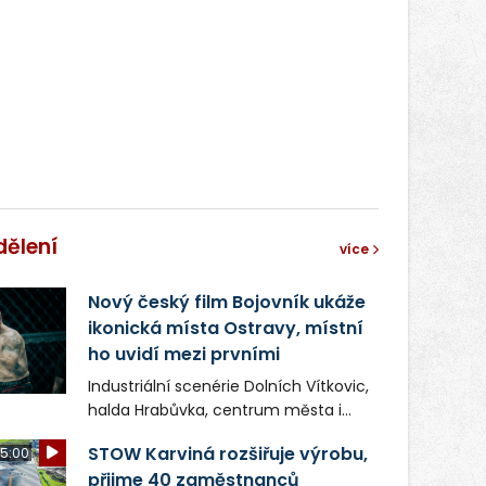
správní proces.
dělení
více
Nový český film Bojovník ukáže
ikonická místa Ostravy, místní
ho uvidí mezi prvními
Industriální scenérie Dolních Vítkovic,
halda Hrabůvka, centrum města i
další ikonická místa Ostravy se objeví
STOW Karviná rozšiřuje výrobu,
5:00
v novém filmu Bojovník, který vstoupí
přijme 40 zaměstnanců
do kin už 13. srpna. Režiséři Vojtěch