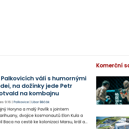
Komerční s
 Palkovicích válí s humornými
idei, na dožínky jede Petr
otvald na kombajnu
es
9:16
|
Palkovice
|
Libor Běčák
jný Horyna a malý Pavlík s jointem
rihuany, dvojice kosmonautů Elon Kula a
0
il Baca na cestě ke kolonizaci Marsu, král a
šek a mnoho dalších postav už při