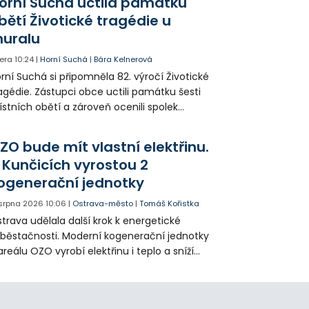
orní Suchá uctila památku
bětí Životické tragédie u
uralu
era
10:24
|
Horní Suchá
|
Bára Kelnerová
rní Suchá si připomněla 82. výročí Životické
agédie. Zástupci obce uctili památku šesti
stních obětí a zároveň ocenili spolek
votice Sobě za zpřístupnění informací o
agédii prostřednictvím QR kódů u
ZO bude mít vlastní elektřinu.
amátníků.
 Kunčicích vyrostou 2
ogenerační jednotky
 srpna 2026
10:06
|
Ostrava-město
|
Tomáš Kořistka
trava udělala další krok k energetické
běstačnosti. Moderní kogenerační jednotky
areálu OZO vyrobí elektřinu i teplo a sníží
klady i emise. Malou elektrárnu postaví
olia přímo v Kunčicích.