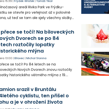
era
15:39
|
Frýdek-Místek
|
Tomáš Tikal
lnočasový areál Rivka Park ve Frýdku-
stku se otevře pro veřejnost až v polovině
pna, už teď se tam ale sjely všechny složky
áchranného systému. Důvodem bylo
iknutí opilého muže pod vlivem drog do
 přece se točí! Na bíloveckých
eálu. Vyšplhal na lezeckou stěnu a nemohl
ových Dvorech se po 84
lů.
etech roztočily lopatky
istorického mlýna
era
13:00
|
Bílovec
|
Michal Slonina
přece se točí! Po 84 letech se na
loveckých Nových Dvorech znovu roztočily
patky historického větrného mlýna z 19.
oletí. Kvůli nepříznivému větru je ale museli
zpohybovat dobrovolníci.
amion srazil v Bruntálu
4letého cyklistu, ten přišel o
ohu a je v ohrožení života