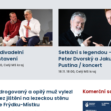
divadelní
Setkání s legendou 
stavení
Peter Dvorský a Jak
Pustina / koncert
00
, Celý MS kraj
18.11.
18:00
, Celý MS kraj
drogovaný a opilý muž vylezl
Komerční s
ez jištění na lezeckou stěnu
e Frýdku-Místku