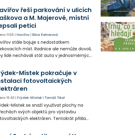
opagaci Palkovic ztvárnili starosta Radim
avířov řeší parkování v ulicích
ča a místostarosta David Kula.
aškova a M. Majerové, místní
epsali petici
era
11:56
|
Havířov
|
Bára Kelnerová
vířov stále bojuje s nedostatkem
rkovacích míst. Radnice ale nemůže dovoli,
y lidé nechávali stát auta v jednosměrných
icích, kde nezbývá místo pro průjezd IZS.
tuace se teď řeší v jednom vnitrobloku, kde
rýdek-Místek pokračuje v
 někteří obyvatelé rozhodli sepsat petici.
nstalaci fotovoltaických
lektráren
era
15:43
|
Frýdek-Místek
|
Tomáš Tikal
ýdek-Místek se snaží využívat plochy na
řechách svých objektů pro výstavbu
tovoltaických elektráren. Tentokrát přišla
da na 11. Základní školu ve Frýdku.