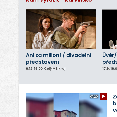
Ani za milion! / divadelní
Úvěr/
představení
před
9.12.
19:00
, Celý MS kraj
17.9.
19:
Z
01:20
b
v