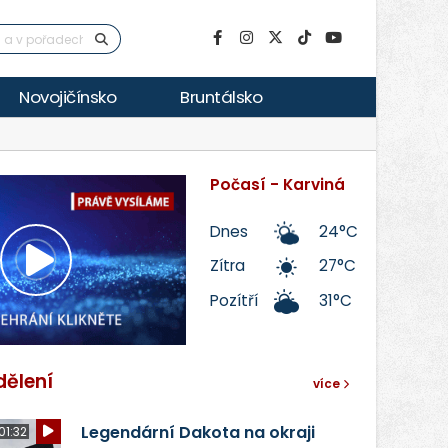
Novojičínsko
Bruntálsko
Počasí - Karviná
Dnes
24°C
Zítra
27°C
Přehrát
Pozítří
31°C
video
dělení
více
Legendární Dakota na okraji
01:32