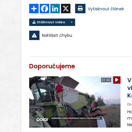
Sdílet
Facebook
LinkedIn
X
Vytisknout článek
Stáhnout video
Nahlásit chybu
Doporučujeme
V
01:30
v
K
Dn
Ha
ma
Ne
ša