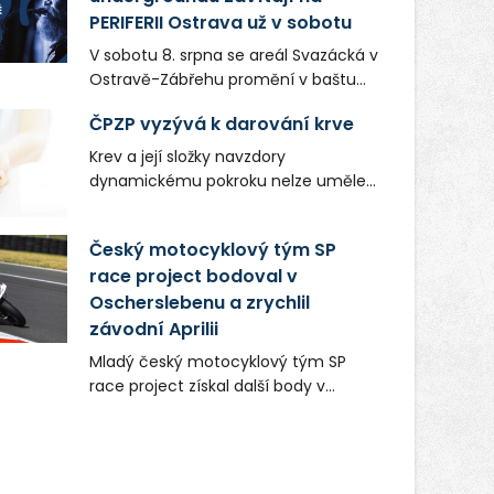
PERIFERII Ostrava už v sobotu
V sobotu 8. srpna se areál Svazácká v
Ostravě-Zábřehu promění v baštu
undergroundové a alternativní
ČPZP vyzývá k darování krve
hudby. Uskuteční se zde totiž první
ročník festivalu PERIFERIE Ostrava.
Krev a její složky navzdory
Brány areálu se otevřou půlhodinu po
dynamickému pokroku nelze uměle
poledni, na příchozí čekají koncerty,
vyrobit. Zdravotnictví se tudíž bez
autorská čtení a rozhovory.
ochoty lidí darovat tuto
Český motocyklový tým SP
Vstupenky v ceně 450 Kč jsou v
nenahraditelnou tělní tekutinu
prodeji.
race project bodoval v
neobejde. Naléhavá potřeba doplnit
Oscherslebenu a zrychlil
krevní zásoby nastává vždy v létě,
kdy stoupá počet úrazů. Česká
závodní Aprilii
průmyslová zdravotní pojišťovna
Mladý český motocyklový tým SP
(ČPZP) apeluje na všechny, kteří se
race project získal další body v
těší dobrému zdraví, aby se stali
mezinárodním šampionátu EURO
pravidelnými dárci krve.
MOTO. Při závodním víkendu, který se
konal od 31. července do 2. srpna na
německém okruhu Oschersleben,