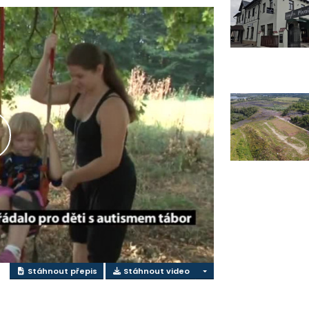
řehrát
ideo
Stáhnout přepis
Stáhnout video