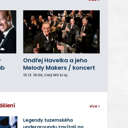
–
Ondřej Havelka a jeho
ub
Melody Makers / koncert
15.12.
18:00
, Celý MS kraj
dělení
více
Legendy tuzemského
undergroundu zavítají na